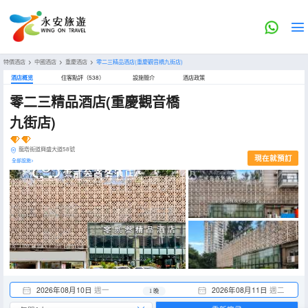
特價酒店
>
中國酒店
>
重慶酒店
>
零二三精品酒店(重慶觀音橋九街店)
酒店概览
住客點評（538）
設施簡介
酒店政策
零二三精品酒店(重慶觀音橋
九街店)
龍塔街道興盛大道58號
現在就預訂
全部設施>
2026年08月10日
週一
2026年08月11日
週二
1 晚