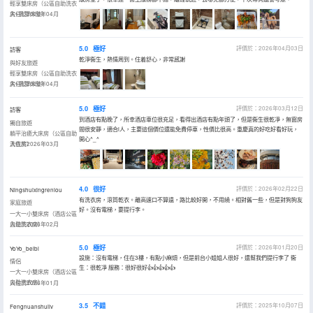
輕享雙床房（公區自助洗衣
房+乳膠床墊）
入住於2026年04月
5.0
極好
評價於：2026年04月03日
訪客
乾淨衞生，熱情周到。住着舒心，非常感謝
與好友旅遊
輕享雙床房（公區自助洗衣
房+乳膠床墊）
入住於2026年04月
5.0
極好
評價於：2026年03月12日
訪客
到酒店有點晚了，所幸酒店車位很充足，看得出酒店有點年頭了，但是衞生很乾凈，無窗房
獨自旅遊
間很安靜，適合i人，主要這個價位還能免費停車，性價比很高。重慶真的好吃好看好玩，
躺平治癒大床房（公區自助
開心^_^
洗衣房）
入住於2026年03月
4.0
很好
評價於：2026年02月22日
Ningshuixingrenlou
有洗衣房，滾筒乾衣。離高速口不算遠，路比較好開，不用繞。相對舊一些，但是對狗狗友
家庭旅遊
好。沒有電梯，要提行李。
一大一小雙床房（酒店公區
自助洗衣房）
入住於2026年02月
5.0
極好
評價於：2026年01月20日
YoYo_beibi
設施：沒有電梯，住在3樓，有點小麻煩，但是前台小姐姐人很好，還幫我們提行李了 衞
情侶
生：很乾凈 服務：很好很好👍👍👍👍👍
一大一小雙床房（酒店公區
自助洗衣房）
入住於2026年01月
3.5
不錯
評價於：2025年10月07日
Fengnuanshuilv