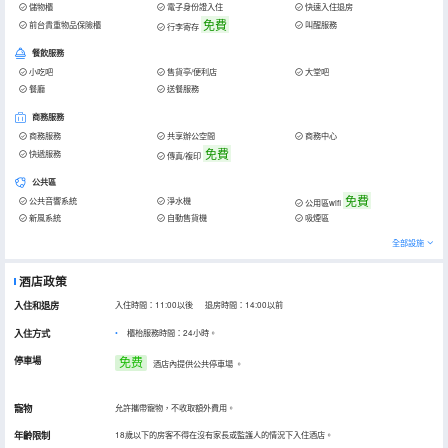
儲物櫃
電子身份證入住
快速入住退房
免費
前台貴重物品保險櫃
叫醒服務
行李寄存
餐飲服務
小吃吧
售貨亭/便利店
大堂吧
餐廳
送餐服務
商務服務
商務服務
共享辦公空間
商務中心
免費
快遞服務
傳真/複印
公共區
免費
公共音響系統
淨水機
公用區wifi
新風系統
自動售貨機
吸煙區
全部設施
酒店政策
入住和退房
入住時間：11:00以後 退房時間：14:00以前
入住方式
櫃枱服務時間：24小時。
停車場
免费
酒店內提供公共停車場
。
寵物
允許攜帶寵物，不收取額外費用。
年齡限制
18歲以下的房客不得在沒有家長或監護人的情況下入住酒店。