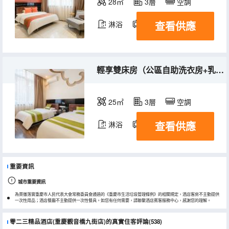
28㎡
3層
空調
查看供應
淋浴
電視機
輕享雙床房（公區自助洗衣房+乳膠床墊）
25㎡
3層
空調
查看供應
淋浴
電視機
重要資訊
城市重要資訊
為貫徹落實重慶市人民代表大會常務委員會通過的《重慶市生活垃圾管理條例》的相關規定，酒店客房不主動提供
一次性用品；酒店餐廳不主動提供一次性餐具。如您有任何需要，請聯繫酒店賓客服務中心，感謝您的理解。
零二三精品酒店(重慶觀音橋九街店)的真實住客評論(538)