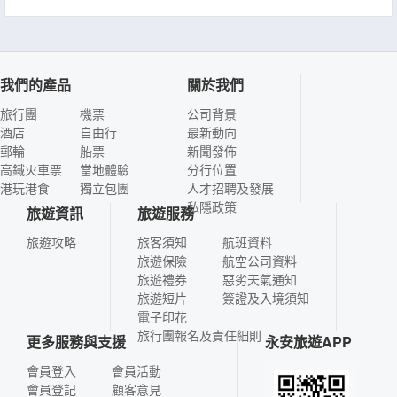
我們的產品
關於我們
旅行團
機票
公司背景
酒店
自由行
最新動向
郵輪
船票
新聞發佈
高鐵火車票
當地體驗
分行位置
港玩港食
獨立包團
人才招聘及發展
私隱政策
旅遊資訊
旅遊服務
旅遊攻略
旅客須知
航班資料
旅遊保險
航空公司資料
旅遊禮券
惡劣天氣通知
旅遊短片
簽證及入境須知
電子印花
旅行團報名及責任細則
更多服務與支援
永安旅遊APP
會員登入
會員活動
會員登記
顧客意見