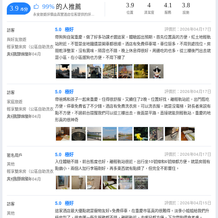
3.9
4
4.1
3.8
99%
的人推薦
3.9
/5分
位置
清潔度
服務
設施
永安旅遊評價由真實酒店住客提供的評價。
5.0
極好
評價於：2026年04月17日
訪客
帶狗狗自駕重慶，做了好多功課才選這家，體驗超出預期。首先位置真的方便，紅土地輕軌
與好友旅遊
站附近，不管是坐地鐵還是開車都很順。酒店有免費停車場，車位挺多，不用到處找位。房
輕享雙床房（公區自助洗衣
間乾淨整潔，沒有異味，隔音也不錯，晚上休息得很好。周邊吃的也多，從三樓後門出去就
房+乳膠床墊）
入住於2026年04月
是小區，在小區遛狗也方便，不用下樓了
5.0
極好
評價於：2026年04月17日
訪客
帶爸媽和孩子一起來重慶，住得很舒服，又續住了2晚。位置好找，離輕軌站近，出門逛吃
家庭旅遊
方便，停車免費省了不少錢。酒店有免費洗衣房，可以洗衣服，就是沒電梯，對長者來説有
輕享雙床房（公區自助洗衣
點不方便，不過前台提醒我們可以從三樓出去，後面是平路，直接就能到輕軌站，重慶的地
房+乳膠床墊）
入住於2026年04月
形真的很神奇
5.0
極好
評價於：2026年04月17日
匿名用戶
入住體驗不錯，前台態度也好，離輕軌站很近，出行坐10號線和6號線都方便。就是房間有
其他
點偏小，兩個人加行李箱剛好，再多東西就有點擠了，但完全不影響住。
輕享雙床房（公區自助洗衣
房+乳膠床墊）
入住於2026年04月
5.0
極好
評價於：2026年04月15日
訪客
這家酒店最大優點就是寵物友好+免費停車，在重慶市區真的很難得。淡季小姐姐給我們升
其他
級房型了，很幸運～衞生服務都不錯，離輕軌近，去哪兒都方便，下次帶狗還會考慮。