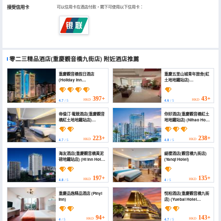
接受信用卡
可以信用卡在酒店付款，閣下可使用以下信用卡：
零二三精品酒店(重慶觀音橋九街店)
附近酒店推薦
重慶觀音橋假日酒店
重慶五里山城青年旅舍(紅
(Holiday Inn
土地地鐵站店)
CHONGQING
(Chongqing Wulishan
GUANYINQIAO by IHG)
City Youth Hostel (Red
Earth Subway Station))
397+
43+
HKD
HKD
4.7
/ 5
4.6
/ 5
帝倫汀·電競酒店(重慶觀音
你好酒店(重慶觀音橋紅土
橋紅土地地鐵站店)
地地鐵站店) (Nihao Hotel
(Tilentin E-sports Hotel)
(Chongqing
Guanyinqiao Hongtudi
Metro Station Branch))
223+
238+
HKD
HKD
4.7
/ 5
4.8
/ 5
海友酒店(重慶觀音橋黃泥
緹棲酒店(觀音橋九街店)
磅地鐵站店) (Hi Inn Hotel
(Yanqi Hotel)
(Chongqing
Guanyinqiao
Huangnibang Subway
197+
135+
HKD
HKD
4.8
/ 5
4
/ 5
Station))
重慶品逸精品酒店 (Pinyi
悅柏酒店(重慶觀音橋九街
Inn)
店) (Yuebai Hotel
(Guanyinqiao Ninth
Street Branch,
Chongqing))
94+
143+
HKD
HKD
4
/ 5
4.7
/ 5