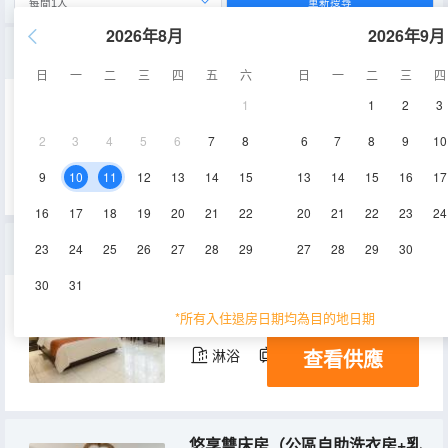
重新搜尋
2026年8月
2026年9月
一大一小雙床房（酒店公區自助洗衣房）
日
一
二
三
四
五
六
日
一
二
三
四
1
1
2
3
30㎡
3層
空調
2
3
4
5
6
7
8
6
7
8
9
10
查看供應
淋浴
電視機
9
10
11
12
13
14
15
13
14
15
16
17
16
17
18
19
20
21
22
20
21
22
23
24
高級尊享大床房（公區提供自助洗衣房）
23
24
25
26
27
28
29
27
28
29
30
30
31
40㎡
3層
空調
*所有入住退房日期均為目的地日期
查看供應
淋浴
電視機
悠享雙床房（公區自助洗衣房+乳膠床墊+無線充電）