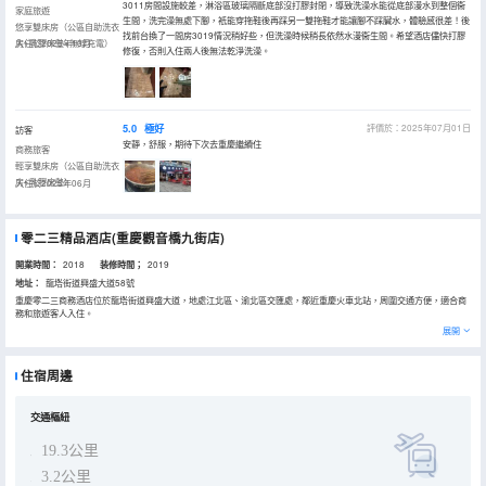
3011房間設施較差，淋浴區玻璃隔斷底部沒打膠封閉，導致洗澡水能從底部漫水到整個衞
家庭旅遊
生間，洗完澡無處下腳，衹能穿拖鞋後再踩另一雙拖鞋才能讓腳不踩臟水，體驗感很差！後
悠享雙床房（公區自助洗衣
找前台換了一間房3019情況稍好些，但洗澡時候稍長依然水漫衞生間。希望酒店儘快打膠
房+乳膠床墊+無線充電）
入住於2025年10月
修復，否則入住兩人後無法乾淨洗澡。
5.0
極好
評價於：2025年07月01日
訪客
安靜，舒服，期待下次去重慶繼續住
商務旅客
輕享雙床房（公區自助洗衣
房+乳膠床墊）
入住於2025年06月
零二三精品酒店(重慶觀音橋九街店)
開業時間：
2018
装修時間；
2019
地址：
龍塔街道興盛大道58號
重慶零二三商務酒店位於龍塔街道興盛大道，地處江北區、渝北區交匯處，鄰近重慶火車北站，周圍交通方便，適合商
務和旅遊客人入住。
重慶零二三商務酒店是一家設計精緻、套房豪華的高檔商務酒店，特別聘請了著名的港鑫設計院對酒店外觀和內部套房
展開
進行設計。現擁有豪華套房、豪華標間、豪華單間、普通標間、普通單間等房型，房內設備、設施齊全，寬帶上網、精
緻早餐、停車場。擁有眾多的協議單位（長安集團、中鐵十二局等），受到省內外旅客的一致好評，現入住率穩居本區
商務酒店前列。
住宿周邊
重慶零二三商務酒店熱誠歡迎廣大旅客的光臨！
交通樞紐
19.3公里
3.2公里