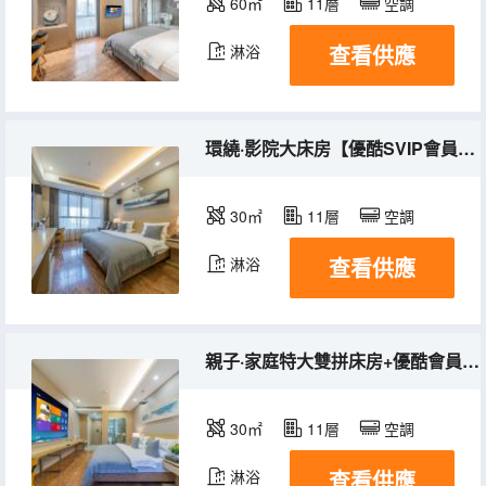
60㎡
11層
空調
查看供應
淋浴
環繞·影院大床房【優酷SVIP會員+手機投屏+六音箱】
30㎡
11層
空調
查看供應
淋浴
親子·家庭特大雙拼床房+優酷會員+樂播投屏+巨幕投影
30㎡
11層
空調
查看供應
淋浴