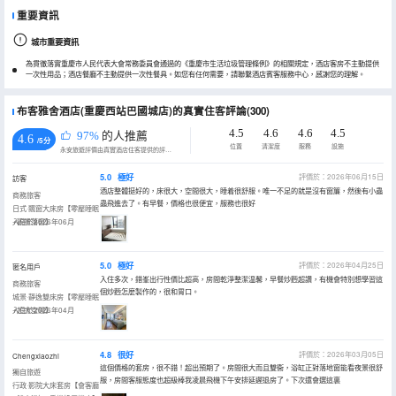
重要資訊
城市重要資訊
為貫徹落實重慶市人民代表大會常務委員會通過的《重慶市生活垃圾管理條例》的相關規定，酒店客房不主動提供
一次性用品；酒店餐廳不主動提供一次性餐具。如您有任何需要，請聯繫酒店賓客服務中心，感謝您的理解。
布客雅舍酒店(重慶西站巴國城店)的真實住客評論(300)
4.5
4.6
4.6
4.5
97%
的人推薦
4.6
/5分
位置
清潔度
服務
設施
永安旅遊評價由真實酒店住客提供的評價。
5.0
極好
評價於：2026年06月15日
訪客
酒店整體挺好的，床很大，空間很大，睡着很舒服。唯一不足的就是沒有窗簾，然後有小蟲
商務旅客
蟲飛進去了。有早餐，價格也很便宜，服務也很好
日式·飄窗大床房【零壓睡眠
+觀景落窗】
入住於2026年06月
5.0
極好
評價於：2026年04月25日
匿名用戶
入住多次，錯峯出行性價比超高，房間乾淨整潔温馨，早餐炒麪超讚，有機會特別想學習這
商務旅客
個炒麪怎麼製作的，很和胃口。
城景·靜逸雙床房【零壓睡眠
+超大空間】
入住於2026年04月
4.8
很好
評價於：2026年03月05日
Chengxiaozhi
這個價格的套房，很不錯！超出預期了。房間很大而且雙衞，浴缸正對落地窗能看夜景很舒
獨自旅遊
服，房間客服態度也超級棒我凌晨飛機下午安排延遲退房了。下次還會選這裏
行政·影院大床套房【會客廳