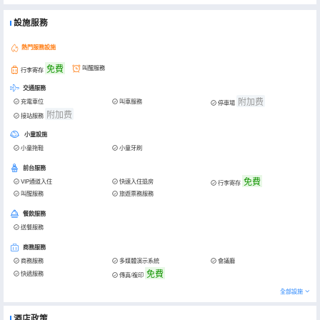
設施服務
熱門服務設施
免費
叫醒服務
行李寄存
交通服務
附加费
充電車位
叫車服務
停車場
附加费
接站服務
小童設施
小童拖鞋
小童牙刷
前台服務
免費
VIP通道入住
快速入住退房
行李寄存
叫醒服務
旅遊票務服務
餐飲服務
送餐服務
商務服務
商務服務
多媒體演示系統
會議廳
免費
快遞服務
傳真/複印
全部設施
酒店政策