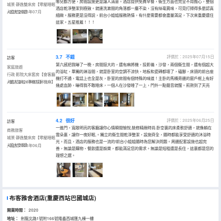
哪兒都方便，房間設施更是讓人滿意。酒店提供免費早餐，衞生方面也完全不用擔心，整個
城景·靜逸雙床房【零壓睡眠
酒店乾淨整潔到極致。就連洗漱間的角落都一塵不染，沒有絲毫異味，可見打掃得多麼認真
+超大空間】
入住於2025年07月
細緻。服務更是沒得説，前台小姐姐服務熱情，有什麼需要都會盡量滿足，下次來重慶還住
這家。五星推薦！！！
3.7
不錯
評價於：2025年07月15日
訪客
第六感把我嚇了一晚，房間挺大的，還有麻將機，投影儀，沙發，兩個衞生間，還有個超大
家庭旅遊
的浴缸，單獨的淋浴間，就是卧室的空調不涼快，地板和瓷磚都壞了，磕腳，床頭的前台座
行政·影院大床套房【會客廳
機打不通，電話上也全是灰，卧室的房間有個特殊的味道！主卧的馬桶旁邊的窗戶框上有好
+雙人浴缸+手機投屏機麻】
入住於2025年07月
幾處血跡，嚇得我不敢睡床，一個人在沙發睡了一上，門外一點聲音就醒。煎熬到了天亮
4.2
很好
評價於：2025年06月25日
訪客
一進門，寬敞明亮的客廳讓你心情瞬間愉悅,裝修精緻時尚.卧空裏的床柔軟舒適，就像躺在
商務旅客
雲朵裏，讓你一夜好眠,。獨立的衞生間乾淨整潔，設施齊全，隨時都能享受舒適的沐浴時
城景·靜逸雙床房【零壓睡眠
光。而且，酒店的服務也是一流的!前台小姐姐隨時為您解決問題。周邊配套設施也超完
+超大空間】
入住於2025年06月
善，無論是購物、餐飲還是娛樂，都能滿足您的需求。無論是短租還是長住，這裏都是您的
理想之選。
布客雅舍酒店(重慶西站巴國城店)
開業時間：
2020
地址：
劍龍北路1號附166號隆鑫西城匯九棟一樓