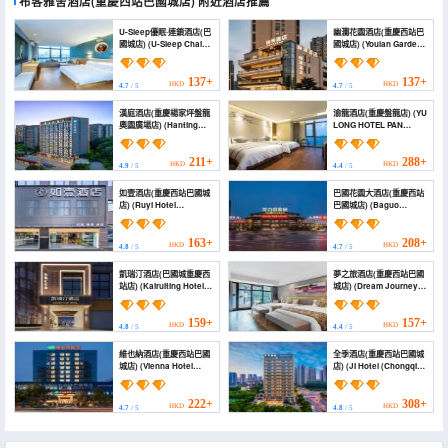
布客雅舍酒店(重慶西站巴國城店)
附近酒店推薦
U-Sleep優眠·連鎖酒店(巴
幽瀾花園酒店(重慶西站巴
國城店) (U-Sleep Chain
國城店) (Youlan Garden
Hotel (Baguocheng))
Hotel (Chongqing West
Station · Baguo City
Branch))
137+
137+
HKD
HKD
4.7
/ 5
4.7
/ 5
漢庭酒店(重慶楊家坪盤龍
渝龍酒店(重慶盤龍店) (YU
奧園廣場店) (Hanting
LONG HOTEL PAN
Hotel (Chongqing
LONG)
Yangjiaping Panlong
Aoyuan Square
211+
288+
HKD
HKD
4.9
/ 5
4.4
/ 5
Branch))
如壹酒店(重慶西站巴國城
巴國花園大酒店(重慶西站
店) (Ruyi Hotel
巴國城店) (Baguo
(Chongqing West
Garden Hotel)
Station Baguocheng
Branch))
163+
208+
HKD
HKD
4.8
/ 5
4.7
/ 5
凱瑞汀酒店(巴國城重慶西
夢之旅酒店(重慶西站巴國
站店) (Kairuiting Hotel
城店) (Dream Journey
(Baguocheng
Hotel (Chongqing West
Chongqing West
Railway Station
Railway Station))
Baguocheng))
159+
157+
HKD
HKD
4.8
/ 5
4.4
/ 5
維也納酒店(重慶西站巴國
全季酒店(重慶西站巴國城
城店) (Vienna Hotel
店) (JI Hotel (Chongqing
(Chongqing West
Baguocheng))
Railway Station
Baguocheng))
222+
308+
HKD
HKD
4.7
/ 5
4.8
/ 5