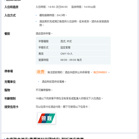
入住和退房
入住時間：14:00-次日06:00 退房時間：14:00以前
入住方式
櫃枱服務時間：24小時。
酒店將於完成預訂後提供入住說明，若未收到，請向永安旅遊詢
問。
餐飲
酒店提供早餐。
早餐種類
西式, 中式
早餐形式
固定套餐
費用
CNY 10/人
營業時間
08:00 - 09:00 每天
停車場
收费
無法提前預約：酒店內提供公共停車場
，
每日RMB20
。
充電車位
•
酒店附近提供充電樁。
寵物
不可攜帶寵物。
年齡限制
18歲以下的房客不得在沒有家長或監護人的情況下入住酒店。
接受信用卡
可以信用卡在酒店付款，閣下可使用以下信用卡：