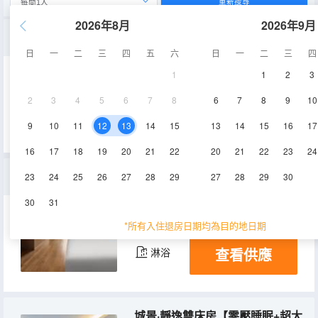
重新搜尋
2026年8月
2026年9月
親子·家庭雙床套房【浴缸+影院+手機投屏+Svip+雙衞】
日
一
二
三
四
五
六
日
一
二
三
四
1
1
2
3
60㎡
11層
空調
2
3
4
5
6
7
8
6
7
8
9
10
查看供應
淋浴
9
10
11
12
13
14
15
13
14
15
16
17
16
17
18
19
20
21
22
20
21
22
23
24
臻品·豪華雙床房
23
24
25
26
27
28
29
27
28
29
30
30
31
30㎡
5-6層
空調
*所有入住退房日期均為目的地日期
查看供應
淋浴
城景·靜逸雙床房【零壓睡眠+超大空間】