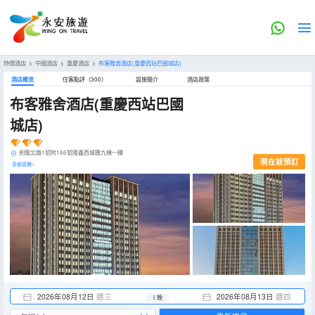
特價酒店
>
中國酒店
>
重慶酒店
>
布客雅舍酒店(重慶西站巴國城店)
酒店概览
住客點評（300）
設施簡介
酒店政策
布客雅舍酒店(重慶西站巴國
城店)
劍龍北路1號附166號隆鑫西城匯九棟一樓
現在就預訂
全部設施>
2026年08月12日
週三
2026年08月13日
週四
1 晚