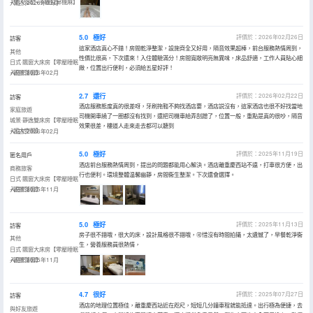
+雙人浴缸+手機投屏機麻】
入住於2026年03月
5.0
極好
評價於：2026年02月26日
訪客
這家酒店真心不錯！房間乾淨整潔，設施齊全又好用，隔音效果超棒，前台服務熱情周到，
其他
性價比很高，下次還來！入住體驗滿分！房間寬敞明亮無異味，床品舒適，工作人員貼心細
日式·飄窗大床房【零壓睡眠
緻，位置出行便利，必須給五星好評！
+觀景落窗】
入住於2026年02月
2.7
還行
評價於：2026年02月22日
訪客
酒店服務態度真的很差呀，牙刷拖鞋不夠找酒店要，酒店説沒有，這家酒店也很不好找當地
家庭旅遊
司機開車繞了一圈都沒有找到，還把司機車給弄刮蹭了，位置一般，重點是真的很吵，隔音
城景·靜逸雙床房【零壓睡眠
效果很差，樓道人走來走去都可以聽到
+超大空間】
入住於2026年02月
5.0
極好
評價於：2025年11月19日
匿名用戶
酒店前台服務熱情周到，提出的問題都能用心解決。酒店離重慶西站不遠，打車很方便，出
商務旅客
行也便利。環境整體温馨幽靜，房間衞生整潔。下次還會選擇。
日式·飄窗大床房【零壓睡眠
+觀景落窗】
入住於2025年11月
5.0
極好
評價於：2025年11月13日
訪客
房子很不錯哦，很大的床，設計風格很不錯哦，🉑惜沒有時間拍攝，太遺憾了，早餐乾淨衞
其他
生，營養服務員很熱情，
日式·飄窗大床房【零壓睡眠
+觀景落窗】
入住於2025年11月
4.7
很好
評價於：2025年07月27日
訪客
酒店的地理位置極佳，離重慶西站近在咫尺，短短几分鐘車程就能抵達。出行極為便捷，去
與好友旅遊