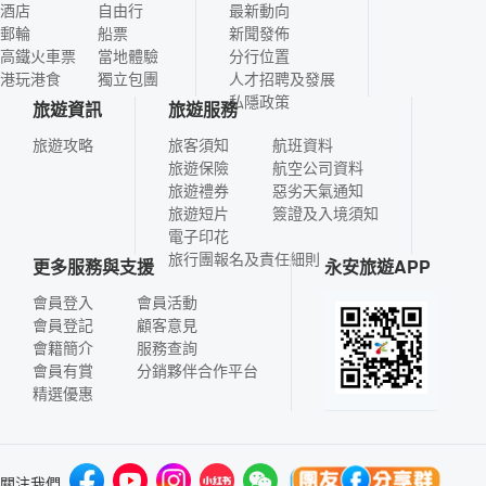
酒店
自由行
最新動向
郵輪
船票
新聞發佈
高鐵火車票
當地體驗
分行位置
港玩港食
獨立包團
人才招聘及發展
私隱政策
旅遊資訊
旅遊服務
旅遊攻略
旅客須知
航班資料
旅遊保險
航空公司資料
旅遊禮券
惡劣天氣通知
旅遊短片
簽證及入境須知
電子印花
旅行團報名及責任細則
更多服務與支援
永安旅遊APP
會員登入
會員活動
會員登記
顧客意見
會籍簡介
服務查詢
會員有賞
分銷夥伴合作平台
精選優惠
關注我們