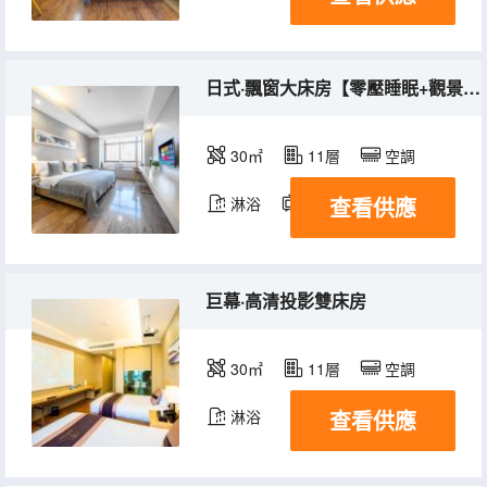
日式·飄窗大床房【零壓睡眠+觀景落窗】
30㎡
11層
空調
查看供應
淋浴
電視機
巨幕·高清投影雙床房
30㎡
11層
空調
查看供應
淋浴