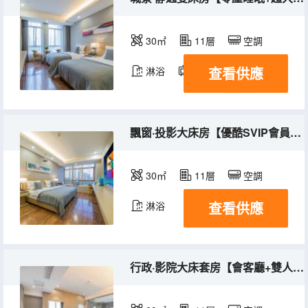
30㎡
11層
空調
查看供應
淋浴
電視機
飄窗·投影大床房【優酷SVIP會員+手機投屏】
30㎡
11層
空調
查看供應
淋浴
行政·影院大床套房【會客廳+雙人浴缸+手機投屏機麻】