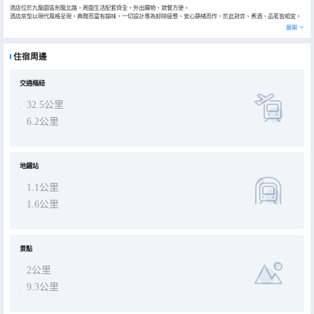
酒店位於九龍園區劍龍北路，周圍生活配套齊全，外出購物、就餐方便。
酒店房型以現代風格呈現，典雅而富有韻味，一切設計專為卸除疲憊、安心靜緒而作，於此對弈、煮酒、品茗皆相宜。
奢享寬闊睡眠之旅；床品、浴袍及牙具等用品均按高星酒店標準配備，給您無微不至的照顧。部份房型配備專業級投影
展開
系統，5.1聲道立體8D環繞，片源豐富且實時更新，於卧榻前營造影院級觀影體驗，專為身臨其境之享！
住宿周邊
交通樞紐
32.5公里
6.2公里
地鐵站
1.1公里
1.6公里
景點
2公里
9.3公里