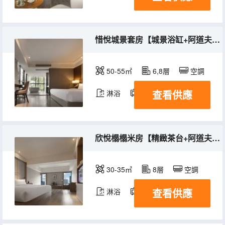
惜悅城景套房【城景浴缸+阿道夫洗護+康乃馨床品】
50-55㎡
6,8層
空調
查看供應
淋浴
電視機
欣悅榻榻米房【精緻茶台+阿道夫洗護+康乃馨床品】
30-35㎡
8層
空調
查看供應
淋浴
電視機