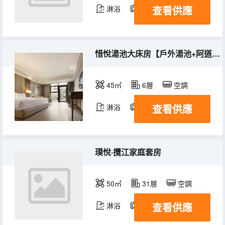
查看供應
淋浴
電視機
惜悅湯池大床房【戶外湯池+阿道夫洗護+康乃馨床品】
45㎡
6層
空調
查看供應
淋浴
電視機
璞悅·攬江家庭套房
50㎡
31層
空調
查看供應
淋浴
電視機