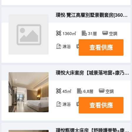
璞悅·覽江高層別墅景觀套房[360度高層別墅江景]
1360㎡
31層
空調
查看供應
淋浴
電視機
璞悅大床套房【城景落地窗+康乃馨床品+阿道夫洗護】
45㎡
6,8層
空調
查看供應
淋浴
電視機
璞悅甑選大床房【舒睡護脊墊+康乃馨床品+阿道夫洗護】