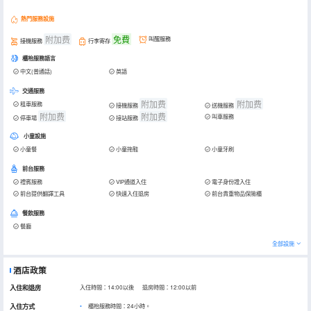
熱門服務設施
附加费
免費
叫醒服務
接機服務
行李寄存
櫃枱服務語言
中文(普通話)
英語
交通服務
附加费
附加费
租車服務
接機服務
送機服務
附加费
附加费
叫車服務
停車場
接站服務
小童設施
小童餐
小童拖鞋
小童牙刷
前台服務
禮賓服務
VIP通道入住
電子身份證入住
前台提供翻譯工具
快速入住退房
前台貴重物品保險櫃
餐飲服務
餐廳
全部設施
酒店政策
入住和退房
入住時間：14:00以後 退房時間：12:00以前
入住方式
櫃枱服務時間：24小時。