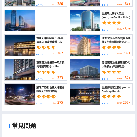
386+
164+
HKD
HKD
4.7
/ 5
4.6
/ 5
重慶萬友康年大酒店
(Wanyou Conifer Hotel)
434+
HKD
4.6
/ 5
Sky·雲際51高空江景度假酒店(重慶奧體中心龍湖時代天
重慶大坪龍湖時代天街美
泊尊·雲境高空酒店(龍湖時
街店) (Sky · Yunji 51 High altitude River View Resort
居酒店(袁家崗奧體中心店)
代天街袁家崗地鐵站店)
Hotel(
(Mercure Chongqing
(Bozun Yunjing High
OlympicSportsCenterLonghuTimesTianjieBranch))
Daping Longfor Times
Altitude Hotel (Longhu
486+
HKD
Paradise Walk
Times Tianjie
4.7
/ 5
362+
237+
HKD
HKD
4.8
/ 5
4.8
/ 5
(Yuanjiagang Olympic))
Yuanjiagang Subway
Station Store))
嘉瑞酒店(重醫附一院袁家
康福瑞酒店(重慶龍湖時代
崗地鐵站店) (Jia Rui
天街歇台子地鐵站店)
Hotel (Chongqing
(Comfort Hotel (Daping
Yuanjiagang Metro
Times Tianjie Xietaizi
Station))
Subway Station
323+
152+
HKD
HKD
4.7
/ 5
4.6
/ 5
Branch))
凱瑞汀酒店(重慶大坪龍湖
重慶漫堤濱江酒店 (Mandi
時代天街總部城店)
Binjiang Hotel)
(Kresting Hotel
(Chongqing
Headquarters City))
275+
200+
HKD
HKD
4.7
/ 5
4.5
/ 5
常見問題