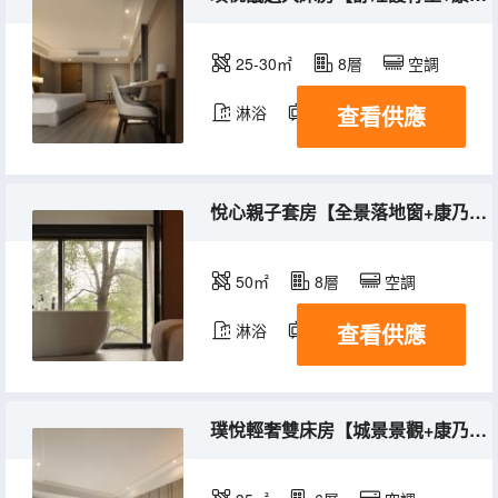
25-30㎡
8層
空調
查看供應
淋浴
電視機
悅心親子套房【全景落地窗+康乃馨床品+阿道夫洗護】
50㎡
8層
空調
查看供應
淋浴
電視機
璞悅輕奢雙床房【城景景觀+康乃馨床品+阿道夫洗護】