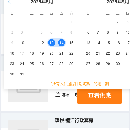
2026年8月
2026年9月
璞悅·攬江甄選大床房
日
一
二
三
四
五
六
日
一
二
三
四
1
1
2
3
25㎡
31層
空調
2
3
4
5
6
7
8
6
7
8
9
10
查看供應
淋浴
電視機
9
10
11
12
13
14
15
13
14
15
16
17
16
17
18
19
20
21
22
20
21
22
23
24
璞悅·攬江親子套房
23
24
25
26
27
28
29
27
28
29
30
30
31
45㎡
31層
空調
*所有入住退房日期均為目的地日期
查看供應
淋浴
電視機
璞悅·攬江行政套房