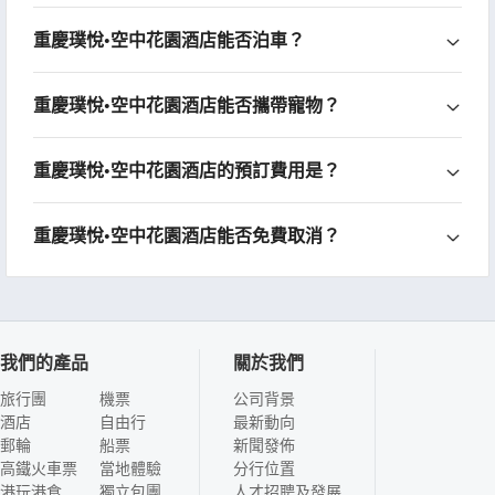
重慶璞悅•空中花園酒店能否泊車？
重慶璞悅•空中花園酒店能否攜帶寵物？
重慶璞悅•空中花園酒店的預訂費用是？
重慶璞悅•空中花園酒店能否免費取消？
我們的產品
關於我們
旅行團
機票
公司背景
酒店
自由行
最新動向
郵輪
船票
新聞發佈
高鐵火車票
當地體驗
分行位置
港玩港食
獨立包團
人才招聘及發展