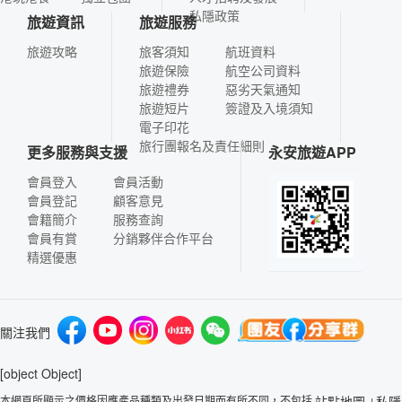
私隱政策
旅遊資訊
旅遊服務
旅遊攻略
旅客須知
航班資料
旅遊保險
航空公司資料
旅遊禮券
惡劣天氣通知
旅遊短片
簽證及入境須知
電子印花
旅行團報名及責任細則
更多服務與支援
永安旅遊APP
會員登入
會員活動
會員登記
顧客意見
會籍簡介
服務查詢
會員有賞
分銷夥伴合作平台
精選優惠
關注我們
[object Object]
本網頁所顯示之價格因應產品種類及出發日期而有所不同，不包括
站點地圖
私隱
|