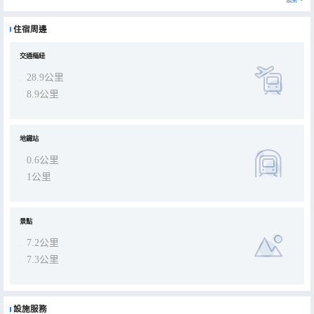
還是商務出行的精英人士，都能在這裏覓得一隅兼具舒適與格調的休憩之所。
住宿周邊
交通樞紐
28.9公里
8.9公里
地鐵站
0.6公里
1公里
景點
7.2公里
7.3公里
設施服務