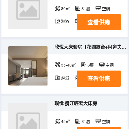
80㎡
31層
空調
查看供應
淋浴
電視機
欣悅大床套房【花園露台+阿道夫洗護+康乃馨床品】
35-40㎡
6層
空調
查看供應
淋浴
電視機
璞悅·攬江輕奢大床房
45㎡
31層
空調