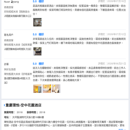
5.0
極好
評價於：2026年07月18日
Nuan 🏖yang
是真的推薦這家酒店！房間裏面乾淨無異味，配套設施一應俱全，整體氛圍温馨舒服。前台
商務旅客
服務周到有禮，保潔阿姨打掃及時到位。旁邊有個花園風景優美，下樓直達商場，位置太加
欣悅榻榻米房【精緻茶台
分！
+阿道夫洗護+康乃馨床品】
入住於2026年07月
5.0
極好
評價於：2026年07月12日
匿名用戶
非常滿意這次入住的，房間裏面很乾凈整潔，設施完善齊全，環境安靜優美。前台服務周到
商務旅客
熱情，保潔上門打掃及時。樓下商場吃喝玩樂齊全，旁邊有個空中花園很適合飯後散步。
璞悅輕奢大床房【城景景觀
+康乃馨床品+阿道夫洗護】
入住於2026年07月
5.0
極好
評價於：2026年06月21日
訪客
這次入住體驗很好，房間乾淨整潔，採光通風都很好，床品柔軟睡得特別安穩。前台工作人
與好友旅遊
員熱情貼心，辦理入住快捷高效，有需求響應及時。周邊出行便利，配套設施齊全，環境衞
璞悅甑選大床房【舒睡護脊
生維持到位，細節處處用心。性價比很高，整體氛圍舒適舒心，不管短途出行還是散心都很
墊+康乃馨床品+阿道夫洗
入住於2026年06月
合適，下次來還會選擇這裏，真心推薦給大家！
護】
重慶璞悅•空中花園酒店
開業時間：
2018
装修時間；
2018
地址：
大坪龍湖時代天街C館18棟6樓
璞悅酒店·空中花園店落座於龍湖時代天街C館六樓空中花園，位於核心商圈腹地，區位優勢得天獨厚。酒店緊鄰地鐵1
號線、2號線，步行15分鐘即可抵達奧體中心，出行便捷無憂。店內特設親子主題客房，部分客房配備舒適浴缸，更有
露天湯池供賓客放鬆身心。清晨醒來，可享用地道重慶特色早餐，開啟活力滿滿的一天。無論是舉家出遊的親子旅客，
展開