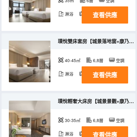
35㎡
6層
空調
查看供應
淋浴
電視機
璞悅雙床套房【城景落地窗+康乃馨床品+阿道夫洗護】
40-45㎡
6,8層
空調
查看供應
淋浴
電視機
璞悅輕奢大床房【城景景觀+康乃馨床品+阿道夫洗護】
30-35㎡
6,8層
空調
查看供應
淋浴
電視機