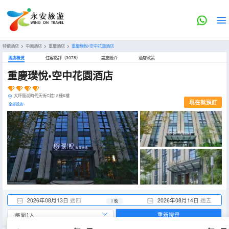
特價酒店
>
中國酒店
>
重慶酒店
>
重慶璞悅•空中花園酒店
酒店概览
住客點評（3078）
設施簡介
酒店政策
重慶璞悅•空中花園酒店
大坪龍湖時代天街C館18棟6樓
現在就預訂
全部設施>
2026年08月13日
週四
2026年08月14日
週五
1 晚
重新搜尋