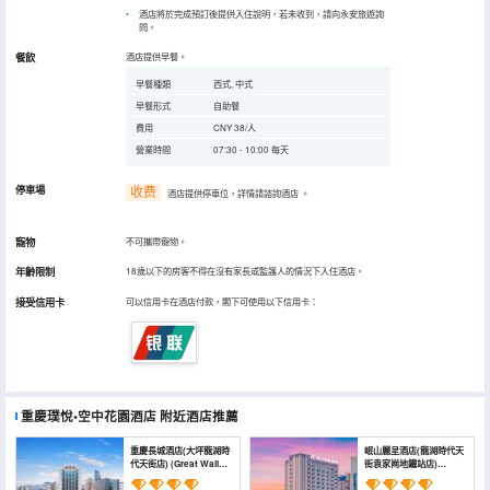
酒店將於完成預訂後提供入住說明，若未收到，請向永安旅遊詢
問。
餐飲
酒店提供早餐。
早餐種類
西式, 中式
早餐形式
自助餐
費用
CNY 38/人
營業時間
07:30 - 10:00 每天
停車場
收费
酒店提供停車位，詳情請諮詢酒店
。
寵物
不可攜帶寵物。
年齡限制
18歲以下的房客不得在沒有家長或監護人的情況下入住酒店。
接受信用卡
可以信用卡在酒店付款，閣下可使用以下信用卡：
重慶璞悅•空中花園酒店
附近酒店推薦
重慶長城酒店(大坪龍湖時
岷山麗呈酒店(龍湖時代天
代天街店) (Great Wall
街袁家崗地鐵站店)
Hotel)
(MINSHAN REZEN
HOTEL)