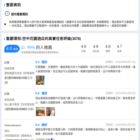
重要資訊
城市重要資訊
為貫徹落實重慶市人民代表大會常務委員會通過的《重慶市生活垃圾管理條例》的相關規定，酒店客房不主動提供
一次性用品；酒店餐廳不主動提供一次性餐具。如您有任何需要，請聯繫酒店賓客服務中心，感謝您的理解。
重慶璞悅•空中花園酒店的真實住客評論(3078)
4.8
4.8
4.8
4.7
99%
的人推薦
4.8
/5分
位置
清潔度
服務
設施
永安旅遊評價由真實酒店住客提供的評價。
5.0
極好
評價於：2026年08月10日
訪客
位置優越，交通便利，離迪景點大約十分鐘路程，每位酒店的工作人員都非常大的熱情，讓
商務旅客
人感覺很舒服，而且酒店可以直達商場，側邊花園綠植繁茂，出行休閑兩不誤。
璞悅甑選大床房【舒睡護脊
墊+康乃馨床品+阿道夫洗
入住於2026年08月
護】
5.0
極好
評價於：2026年08月09日
訪客
酒店電梯高低樓層均可直達六樓，出行用餐格外省心。早餐重慶小麪地道正宗，客房整潔舒
家庭旅遊
心，整體入住體驗很棒，值得專程前來入住。
悅心親子套房【全景落地窗
+康乃馨床品+阿道夫洗護】
入住於2026年08月
5.0
極好
評價於：2026年08月09日
haooudeayou
偏愛店裡早餐正宗重慶小麪，口味醇厚過癮。電梯動線設計貼心，直達六樓，逛街吃飯不用
情侶
繞路，居住舒適，各方面都很滿意。
欣悅榻榻米房【精緻茶台