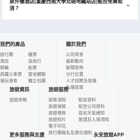
泉外樓酒店(重慶西南大學北碚地鐵站店)能否免費取
消？
我們的產品
關於我們
旅行團
機票
公司背景
酒店
自由行
最新動向
郵輪
船票
新聞發佈
高鐵火車票
當地體驗
分行位置
港玩港食
獨立包團
人才招聘及發展
私隱政策
旅遊資訊
旅遊服務
旅遊攻略
旅客須知
航班資料
旅遊保險
航空公司資料
旅遊禮券
惡劣天氣通知
旅遊短片
簽證及入境須知
電子印花
旅行團報名及責任細則
更多服務與支援
永安旅遊APP