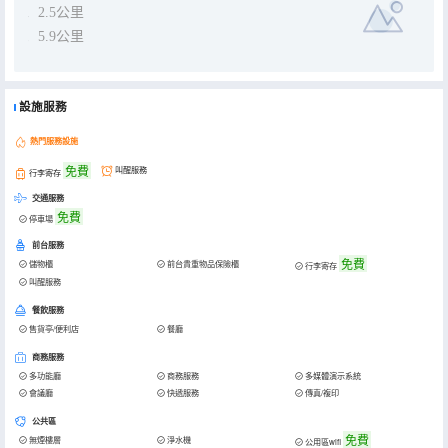
2.5公里
5.9公里
設施服務
熱門服務設施
免費
叫醒服務
行李寄存
交通服務
免費
停車場
前台服務
免費
儲物櫃
前台貴重物品保險櫃
行李寄存
叫醒服務
餐飲服務
售貨亭/便利店
餐廳
商務服務
多功能廳
商務服務
多媒體演示系統
會議廳
快遞服務
傳真/複印
公共區
免費
無煙樓層
淨水機
公用區wifi