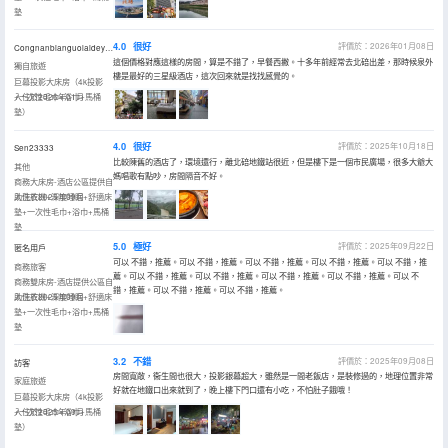
墊
4.0
很好
評價於：2026年01月08日
Congnanbianguolaideyufu
這個價格對應這樣的房間，算是不錯了，早餐西撇。十多年前經常去北碚出差，那時候泉外
獨自旅遊
樓是最好的三星級酒店，這次回來就是找找感覺的。
巨幕投影大床房（4k投影
+一次性毛巾+浴巾+馬桶
入住於2026年01月
墊）
4.0
很好
評價於：2025年10月18日
Sen23333
比較陳舊的酒店了，環境還行，離北碚地鐵站很近，但是樓下是一個市民廣場，很多大爺大
其他
媽唱歌有點吵，房間隔音不好。
商務大床房-酒店公區提供自
助洗衣機+深度睡眠+舒適床
入住於2025年09月
墊+一次性毛巾+浴巾+馬桶
墊
5.0
極好
評價於：2025年09月22日
匿名用戶
可以 不錯，推薦。可以 不錯，推薦。可以 不錯，推薦。可以 不錯，推薦。可以 不錯，推
商務旅客
薦。可以 不錯，推薦。可以 不錯，推薦。可以 不錯，推薦。可以 不錯，推薦。可以 不
商務雙床房-酒店提供公區自
錯，推薦。可以 不錯，推薦。可以 不錯，推薦。
助洗衣機+深度睡眠+舒適床
入住於2025年09月
墊+一次性毛巾+浴巾+馬桶
墊
3.2
不錯
評價於：2025年09月08日
訪客
房間寬敞，衞生間也很大，投影銀幕超大，雖然是一間老飯店，是裝修過的，地理位置非常
家庭旅遊
好就在地鐵口出來就到了，晚上樓下門口還有小吃，不怕肚子餓哦！
巨幕投影大床房（4k投影
+一次性毛巾+浴巾+馬桶
入住於2025年09月
墊）