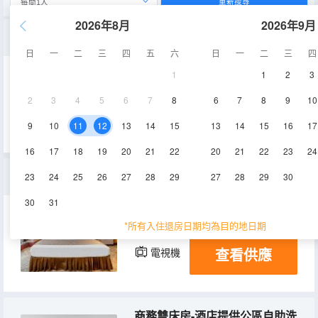
重新搜尋
2026年8月
2026年9月
巨幕投影雙床房（4k投影+一次性毛巾毛巾+浴巾+馬桶墊）
日
一
二
三
四
五
六
日
一
二
三
四
1
1
2
3
35㎡
5-8層
空調
2
3
4
5
6
7
8
6
7
8
9
10
查看供應
電視機
9
10
11
12
13
14
15
13
14
15
16
17
16
17
18
19
20
21
22
20
21
22
23
24
巨幕投影大床房(4k投影+一次性毛巾+浴巾+馬桶墊）
23
24
25
26
27
28
29
27
28
29
30
30
31
32㎡
5-8層
空調
*所有入住退房日期均為目的地日期
查看供應
電視機
商務雙床房-酒店提供公區自助洗衣機+深度睡眠+舒適床墊+一次性毛巾+浴巾+馬桶墊