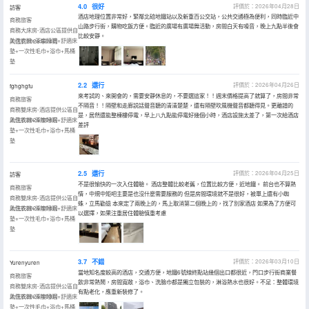
4.0
很好
評價於：2026年04月28日
訪客
酒店地理位置非常好，緊鄰北碚地鐵站以及新重百公交站，公共交通極為便利，同時臨近中
商務旅客
山路步行街，購物吃飯方便。臨近的廣場有廣場舞活動，房間白天有噪音，晚上九點半後會
商務大床房-酒店公區提供自
比較安靜。
助洗衣機+深度睡眠+舒適床
入住於2026年04月
墊+一次性毛巾+浴巾+馬桶
墊
2.2
還行
評價於：2026年04月26日
fghghgfu
來考試的、來開會的，需要安靜休息的，不要選這家！！週末價格提高了就算了，房間非常
商務旅客
不隔音！！隔壁和走廊説話聲音聽的清清楚楚，還有隔壁吹風機聲音都聽得見。更離譜的
商務雙床房-酒店提供公區自
是，居然還能整棟樓停電，早上八九點能停電好幾個小時，酒店設施太差了，第一次給酒店
助洗衣機+深度睡眠+舒適床
入住於2026年04月
差評
墊+一次性毛巾+浴巾+馬桶
墊
2.5
還行
評價於：2026年04月25日
訪客
不是很愉快的一次入住體驗。 酒店整體比較老舊，位置比較方便，近地鐵。 前台也不算熱
商務旅客
情，中規中矩吧主要是也沒什麼需要服務的 但是房間環境就不是很好，被單上還有小蜘
商務雙床房-酒店提供公區自
蛛，立馬勸退 本來定了兩晚上的，馬上取消第二個晚上的，找了別家酒店 如果為了方便可
助洗衣機+深度睡眠+舒適床
入住於2026年04月
以選擇，如果注重居住體驗慎重考慮
墊+一次性毛巾+浴巾+馬桶
墊
3.7
不錯
評價於：2026年03月10日
Yurenyuren
當地知名度較高的酒店，交通方便，地鐵6號線終點站幾個出口都很近，門口步行街商業餐
商務旅客
飲非常熱鬧，房間寬敞，浴巾、洗臉巾都是獨立包裝的，淋浴熱水也很好。不足：整體環境
商務雙床房-酒店提供公區自
有點老化，應重新裝修了。
助洗衣機+深度睡眠+舒適床
入住於2026年03月
墊+一次性毛巾+浴巾+馬桶