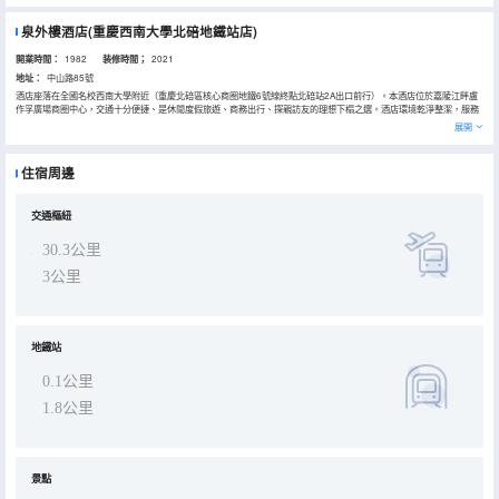
泉外樓酒店(重慶西南大學北碚地鐵站店)
開業時間：
1982
装修時間；
2021
地址：
中山路85號
酒店座落在全國名校西南大學附近（重慶北碚區核心商圈地鐵6號線終點北碚站2A出口前行）。本酒店位於嘉陵江畔盧
作孚廣場商圈中心，交通十分便捷、是休閒度假旅遊、商務出行、探親訪友的理想下榻之選。酒店環境乾淨整潔，服務
熱誠，體現重慶北碚人的好客優良傳統，設施設備齊全（有會議室、早餐廳、喝茶娛樂室）。擁有各類型客房（商務
展開
大、雙床房、巨幕影音大、雙床房、休閒棋牌室等）能滿足不同層次顧客的需求。客房均配有高清數字電視、巨幕影音
視頻點播，20M獨立光纖無線上網，配備安全科學的消防智能監控系統、安保系統，為您的生活起居提供了安全的保
障。同時還設有多功能會議室，容納160人商務會議活動。幾十年的風雨飄搖體現老品牌酒店以“滿足顧客需求，追求賓
住宿周邊
客滿意”為宗旨；“服務於百姓，立足於民生”是我們的服務起點；以“顧客需求為導向，顧客滿意為追求”是我們的服務態
度。我們將以優質的服務，力求讓更多的顧客在泉外樓酒店感受到回家的温馨與温暖。我們秉呈簡約樸實，盡善盡美的
經營理念熱誠歡迎賓客的光臨！
交通樞紐
30.3公里
3公里
地鐵站
0.1公里
1.8公里
景點