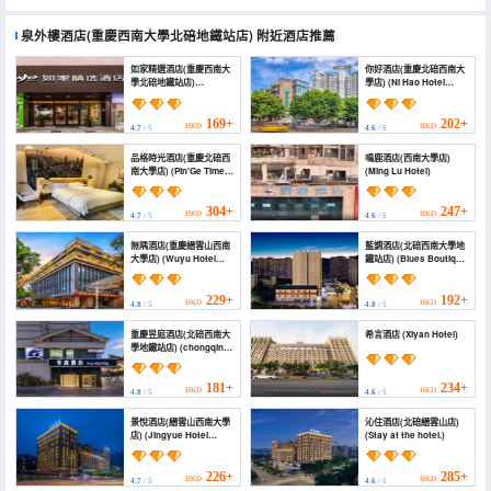
泉外樓酒店(重慶西南大學北碚地鐵站店)
附近酒店推薦
如家精選酒店(重慶西南大
你好酒店(重慶北碚西南大
學北碚地鐵站店)
學店) (Ni Hao Hotel
(Homeinn Plus Hotel
(Chongqing Beibei
(Chongqing Southwest
Southwest University))
University Beibei
169+
202+
HKD
HKD
4.7
/ 5
4.6
/ 5
Subway Station))
品格時光酒店(重慶北碚西
鳴鹿酒店(西南大學店)
南大學店) (Pin'Ge Time
(Ming Lu Hotel)
Hotel)
304+
247+
HKD
HKD
4.7
/ 5
4.6
/ 5
無隅酒店(重慶縉雲山西南
藍調酒店(北碚西南大學地
大學店) (Wuyu Hotel
鐵站店) (Blues Boutique
(Chongqing Jinyun
Hotel (Chongqing
Mountain, Southwest
Southwest University
University))
Tianshengli Street))
229+
192+
HKD
HKD
4.8
/ 5
4.8
/ 5
重慶昱庭酒店(北碚西南大
希言酒店 (Xiyan Hotel)
學地鐵站店) (chongqing
yu hotel)
181+
234+
HKD
HKD
4.8
/ 5
4.6
/ 5
景悅酒店(縉雲山西南大學
沁住酒店(北碚縉雲山店)
店) (Jingyue Hotel
(Stay at the hotel.)
(Jinyunshan Southwest
University Branch))
226+
285+
HKD
HKD
4.7
/ 5
4.6
/ 5