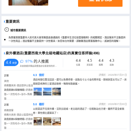
重要資訊
城市重要資訊
為貫徹落實重慶市人民代表大會常務委員會通過的《重慶市生活垃圾管理條例》的相關規定，酒店客房不主動提供
一次性用品；酒店餐廳不主動提供一次性餐具。如您有任何需要，請聯繫酒店賓客服務中心，感謝您的理解。
泉外樓酒店(重慶西南大學北碚地鐵站店)的真實住客評論(496)
4.4
4.5
4.4
4.3
97%
的人推薦
4.4
/5分
位置
清潔度
服務
設施
永安旅遊評價由真實酒店住客提供的評價。
4.3
很好
評價於：2026年07月31日
訪客
酒店地理位置沒話説，還可以免費停車，這點在寸土寸金的鬧市區，那絕對是太可以了，房
其他
間就是老牌的三星酒店裝修，略微有點破舊。
商務雙床房-酒店提供公區自
助洗衣機+深度睡眠+舒適床
入住於2026年06月
墊+一次性毛巾+浴巾+馬桶
墊
5.0
極好
評價於：2026年07月30日
訪客
以前是説不住泉外樓，沒到北碚城。老北碚的酒店了，在輕軌站也方便。雖然不是全新裝
商務旅客
修，單性價比還算高了。
商務大床房-酒店公區提供自
助洗衣機+深度睡眠+舒適床
入住於2026年07月
墊+一次性毛巾+浴巾+馬桶
墊