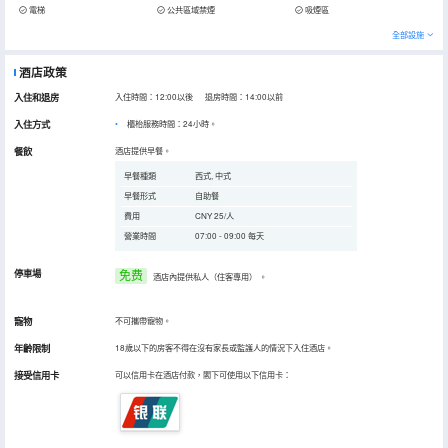
電梯
公共區域禁煙
吸煙區
全部設施
酒店政策
入住和退房
入住時間：12:00以後 退房時間：14:00以前
入住方式
櫃枱服務時間：24小時。
餐飲
酒店提供早餐。
早餐種類
西式, 中式
早餐形式
自助餐
費用
CNY 25/人
營業時間
07:00 - 09:00 每天
停車場
免费
酒店內提供私人（住客專用）
。
寵物
不可攜帶寵物。
年齡限制
18歲以下的房客不得在沒有家長或監護人的情況下入住酒店。
接受信用卡
可以信用卡在酒店付款，閣下可使用以下信用卡：