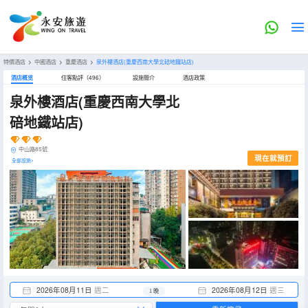
特價酒店
>
中國酒店
>
重慶酒店
>
泉外樓酒店(重慶西南大學北碚地鐵站店)
酒店概览
住客點評（496）
設施簡介
酒店政策
泉外樓酒店(重慶西南大學北
碚地鐵站店)
中山路85號
現在就預訂
全部設施>
2026年08月11日
週二
2026年08月12日
週三
1 晚