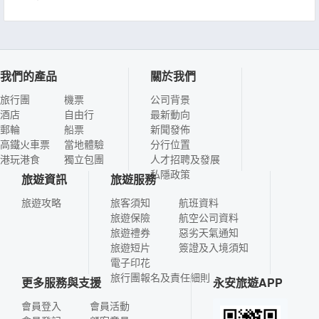
我們的產品
關於我們
旅行團
機票
公司背景
酒店
自由行
最新動向
郵輪
船票
新聞發佈
高鐵火車票
當地體驗
分行位置
港玩港食
獨立包團
人才招聘及發展
私隱政策
旅遊資訊
旅遊服務
旅遊攻略
旅客須知
航班資料
旅遊保險
航空公司資料
旅遊禮券
惡劣天氣通知
旅遊短片
簽證及入境須知
電子印花
旅行團報名及責任細則
更多服務與支援
永安旅遊APP
會員登入
會員活動