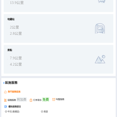
13.9公里
地鐵站
2公里
2.8公里
景點
7.9公里
4.2公里
設施服務
熱門服務設施
附加费
免費
叫醒服務
接機服務
行李寄存
櫃枱服務語言
中文(普通話)
英語