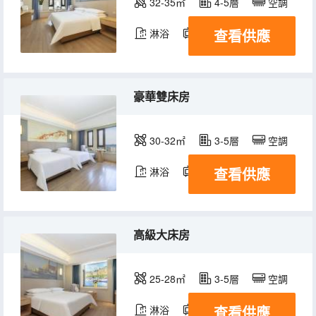
32-35㎡
4-5層
空調
查看供應
淋浴
電視機
冰箱
豪華雙床房
30-32㎡
3-5層
空調
查看供應
淋浴
電視機
高級大床房
25-28㎡
3-5層
空調
查看供應
淋浴
電視機