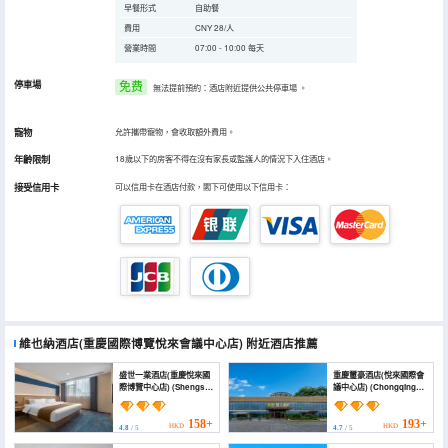
早餐形式
自助餐
費用
CNY 28/人
營業時間
07:00 - 10:00 每天
停車場
免费
無法提前預約：酒店附近提供公共停車場
。
寵物
允許攜帶寵物，會收取額外費用。
年齡限制
18歲以下的房客不得在沒有家長或監護人的情況下入住酒店。
接受信用卡
可以信用卡在酒店付款，閣下可使用以下信用卡：
維也納酒店(重慶國際博覽悅來會議中心店)
附近酒店推薦
盛世一業酒店(重慶悅來國
重慶璽豪酒店(悅來國際會
際博覽中心店) (Shengshi
議中心店) (Chongqing
Yiye Hotel)
Xihau Hotel (Yuelai
International
Conference Center))
158+
193+
HKD
HKD
4.8
/ 5
4.7
/ 5