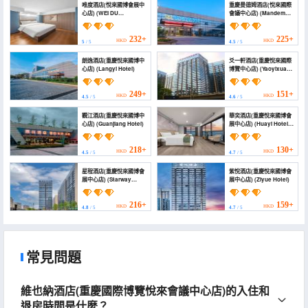
唯度酒店(悅來國博會展中
重慶曼德姆酒店(悅來國際
心店) (WEI DU
會議中心店) (Mandemu
HOTEL(Yuelai National
Hotel)
Expo Convention and
Exhibition Centre
232+
225+
HKD
HKD
5
/ 5
4.5
/ 5
Store))
朗逸酒店(重慶悅來國博中
爻一軒酒店(重慶悅來國際
心店) (Langyi Hotel)
博覽中心店) (Yaoyixuan
Hotel (Chongqing
Yuelai International
Expo Center))
249+
151+
HKD
HKD
4.5
/ 5
4.6
/ 5
觀江酒店(重慶悅來國博中
華奕酒店(重慶悅來國博會
心店) (Guanjiang Hotel)
展中心店) (Huayi Hotel
(Chongqing Yuelai
National Expo
Exhibition Center))
218+
130+
HKD
HKD
4.5
/ 5
4.7
/ 5
星程酒店(重慶悅來國博會
紫悅酒店(重慶悅來國博會
展中心店) (Starway
展中心店) (Ziyue Hotel)
Hotel (Chongqing
Yuelai International
Expo Center))
216+
159+
HKD
HKD
4.8
/ 5
4.7
/ 5
常見問題
維也納酒店(重慶國際博覽悅來會議中心店)的入住和
退房時間是什麼？