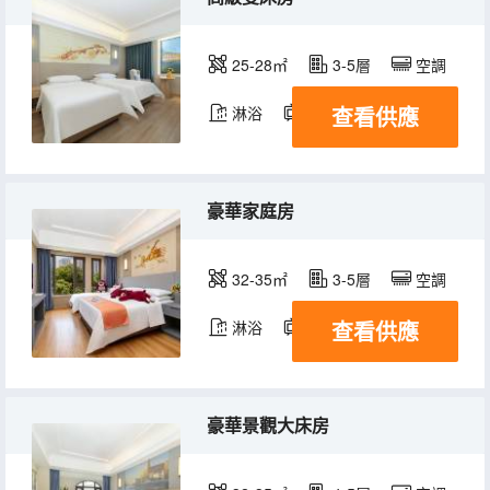
25-28㎡
3-5層
空調
查看供應
淋浴
電視機
豪華家庭房
32-35㎡
3-5層
空調
查看供應
淋浴
電視機
冰箱
豪華景觀大床房