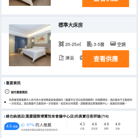
標準大床房
20-25㎡
3-5層
空調
查看供應
淋浴
電視機
重要資訊
城市重要資訊
為貫徹落實重慶市人民代表大會常務委員會通過的《重慶市生活垃圾管理條例》的相關規定，酒店客房不主動提供
一次性用品；酒店餐廳不主動提供一次性餐具。如您有任何需要，請聯繫酒店賓客服務中心，感謝您的理解。
維也納酒店(重慶國際博覽悅來會議中心店)的真實住客評論(714)
4.5
4.6
4.6
4.6
97%
的人推薦
4.6
/5分
位置
清潔度
服務
設施
永安旅遊評價由真實酒店住客提供的評價。