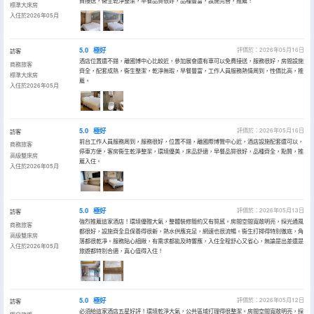
費接送，衞生乾淨整潔，早餐品質很好，品種豐富，設施完善，推薦！
標準大床房
入住於2026年05月
5.0
極好
評價於：2026年05月16日
訪客
酒店位置還不錯，離國博中心比較近，參加展會還有車可以免費接送，服務很好，房間設施
商務旅客
齊全，配套成熟，衞生整潔，乾淨無瑕，早餐豐富，工作人員服務熱情周到，性價比高，推
標準大床房
薦。
入住於2026年05月
5.0
極好
評價於：2026年05月16日
訪客
前台工作人員服務周到，服務很好，位置不錯，離國際博覽中心近，酒店設施配套還可以，
商務旅客
停車方便，客房衞生乾淨整潔，環境優美，床品舒適，早餐品質很好，品種齊全，點贊，推
高級雙床房
薦入住。
入住於2026年05月
5.0
極好
評價於：2026年05月13日
訪客
強烈推薦這家酒店！環境優雅大氣，整體裝修簡約又有質感。房間空間寬敞明亮，採光通風
商務旅客
都很好，設施齊全且保養得很新，熱水供應充足，網速也很流暢。衞生打掃得特別徹底，角
高級雙床房
落都很乾凈。服務貼心細緻，有需求都能及時響應，入住全程舒心又省心，無論是出差還是
入住於2026年05月
旅遊都特別合適，真心值得入住！
5.0
極好
評價於：2026年05月12日
訪客
必須給這家酒店五星好評！環境乾淨大氣，公共區域打理得很整潔。房間空間寬敞明亮，採