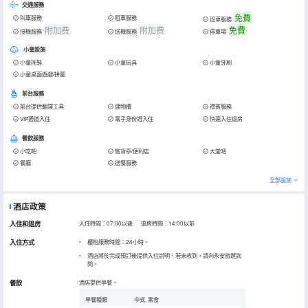
交通服務
免費
叫車服務
租車服務
班車服務
附加费
附加费
免費
接機服務
送機服務
停車場
小童設施
小童拖鞋
小童玩具
小童牙刷
小童桌面遊戲/拼圖
前台服務
前台提供翻譯工具
儲物櫃
禮賓服務
VIP通道入住
電子身份證入住
快速入住退房
餐飲服務
小吃吧
售貨亭/便利店
大堂吧
餐廳
送餐服務
全部設施
酒店政策
入住和退房
入住時間：07:00以後 退房時間：14:00以前
入住方式
櫃枱服務時間：24小時。
酒店將於完成預訂後提供入住說明，若未收到，請向永安旅遊詢
問。
餐飲
酒店提供早餐。
早餐種類
中式, 素食