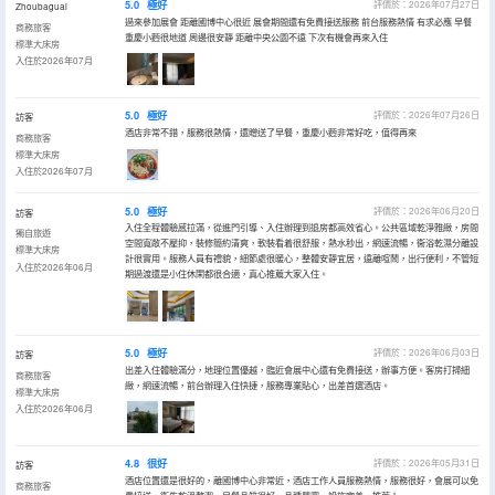
5.0
極好
評價於：2026年07月27日
Zhoubaguai
過來參加展會 距離國博中心很近 展會期間還有免費接送服務 前台服務熱情 有求必應 早餐
商務旅客
重慶小麪很地道 周邊很安靜 距離中央公園不遠 下次有機會再來入住
標準大床房
入住於2026年07月
5.0
極好
評價於：2026年07月26日
訪客
酒店非常不錯，服務很熱情，還贈送了早餐，重慶小麪非常好吃，值得再來
商務旅客
標準大床房
入住於2026年07月
5.0
極好
評價於：2026年06月20日
訪客
入住全程體驗感拉滿，從進門引導、入住辦理到退房都高效省心。公共區域乾淨雅緻，房間
獨自旅遊
空間寬敞不壓抑，裝修簡約清爽，軟裝看着很舒服，熱水秒出，網速流暢，衞浴乾濕分離設
標準大床房
計很實用。服務人員有禮貌，細節處很暖心，整體安靜宜居，遠離喧鬧，出行便利，不管短
入住於2026年06月
期過渡還是小住休閑都很合適，真心推薦大家入住。
5.0
極好
評價於：2026年06月03日
訪客
出差入住體驗滿分，地理位置優越，臨近會展中心還有免費接送，辦事方便。客房打掃細
商務旅客
緻，網速流暢，前台辦理入住快捷，服務專業貼心，出差首選酒店。
標準大床房
入住於2026年06月
4.8
很好
評價於：2026年05月31日
訪客
酒店位置還是很好的，離國博中心非常近，酒店工作人員服務熱情，服務很好，會展可以免
商務旅客