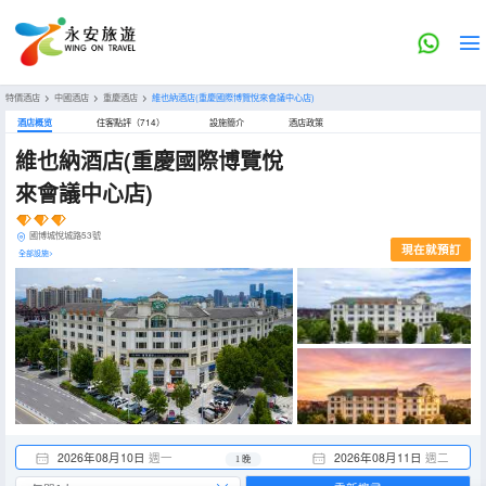
特價酒店
>
中國酒店
>
重慶酒店
>
維也納酒店(重慶國際博覽悅來會議中心店)
酒店概览
住客點評（714）
設施簡介
酒店政策
維也納酒店(重慶國際博覽悅
來會議中心店)
國博城悅城路53號
現在就預訂
全部設施>
2026年08月10日
週一
2026年08月11日
週二
1 晚