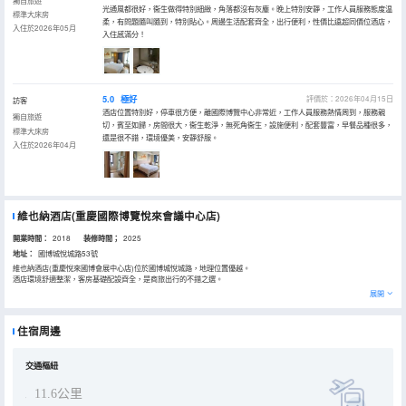
獨自旅遊
光通風都很好，衞生做得特別細緻，角落都沒有灰塵。晚上特別安靜，工作人員服務態度温
標準大床房
柔，有問題隨叫隨到，特別貼心。周邊生活配套齊全，出行便利，性價比遠超同價位酒店，
入住於2026年05月
入住感滿分！
5.0
極好
評價於：2026年04月15日
訪客
酒店位置特別好，停車很方便，離國際博覽中心非常近，工作人員服務熱情周到，服務親
獨自旅遊
切，賓至如歸，房間很大，衞生乾淨，無死角衞生，設施便利，配套豐富，早餐品種很多，
標準大床房
還是很不錯，環境優美，安靜舒服。
入住於2026年04月
維也納酒店(重慶國際博覽悅來會議中心店)
開業時間：
2018
装修時間；
2025
地址：
國博城悅城路53號
維也納酒店(重慶悅來國博會展中心店)位於國博城悅城路，地理位置優越。
酒店環境舒適整潔，客房基礎配設齊全，是商旅出行的不錯之選。
展開
住宿周邊
交通樞紐
11.6公里