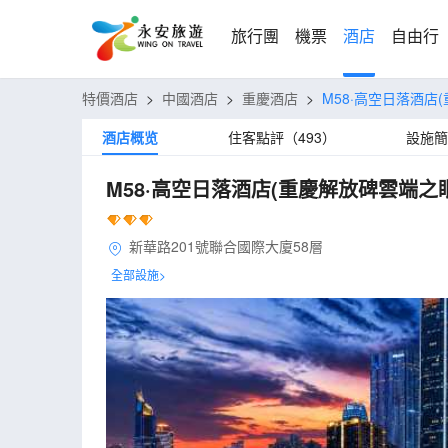
旅行團
機票
酒店
自由行
特價酒店
>
中國酒店
>
重慶酒店
>
M58·高空日落酒店
酒店概览
住客點評（493）
設施簡
M58·高空日落酒店(重慶解放碑雲端之
新華路201號聯合國際大廈58層
全部設施>