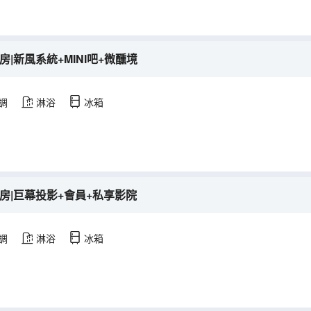
房|新風系統+MINI吧+微醺境
調
淋浴
冰箱
床房|巨幕投影+會員+私享影院
調
淋浴
冰箱