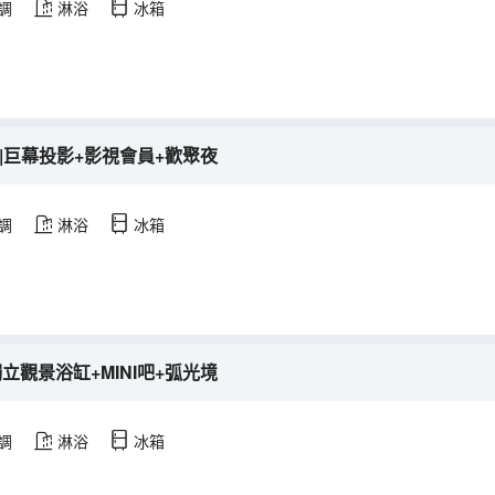
調
淋浴
冰箱
房|巨幕投影+影視會員+歡聚夜
調
淋浴
冰箱
立觀景浴缸+MINI吧+弧光境
調
淋浴
冰箱