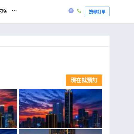
...
攻略
搜尋訂單
現在就預訂