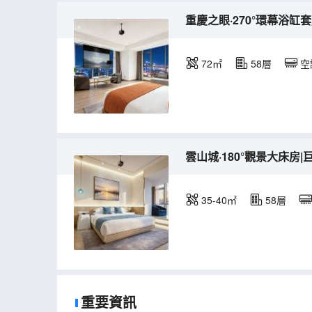
重慶之眼·270°環幕浴缸
72㎡
58層
空
雲山城·180°觀景大床房
35-40㎡
58層
重要資訊