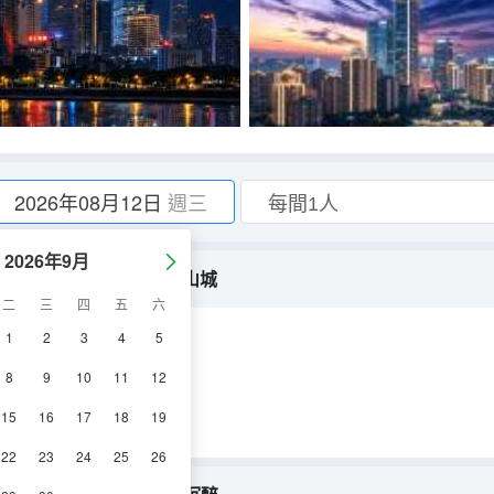
2026年08月12日
週三
2026年9月
套房|觀景浴缸+辦公區+攬山城
二
三
四
五
六
1
2
3
4
5
調
淋浴
冰箱
8
9
10
11
12
15
16
17
18
19
22
23
24
25
26