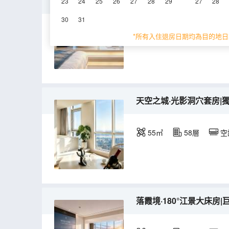
零重力·180°來福士觀景大
23
24
25
26
27
28
29
27
28
30
31
42㎡
58層
空
*所有入住退房日期均為目的地日
天空之城·光影洞穴套房|獨
55㎡
58層
空
落霞境·180°江景大床房