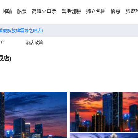
郵輪
船票
高鐵火車票
當地體驗
獨立包團
優惠
旅遊
(重慶解放碑雲端之眼店)
介
酒店政策
眼店)