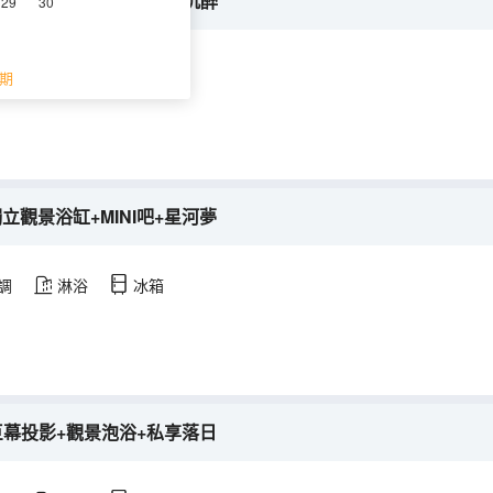
床房|觀景浴缸+MINI吧+沉醉
29
30
調
淋浴
冰箱
期
立觀景浴缸+MINI吧+星河夢
調
淋浴
冰箱
|巨幕投影+觀景泡浴+私享落日