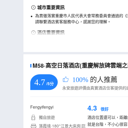
城市重要資訊
為貫徹落實重慶市人民代表大會常務委員會通過的《
請聯繫酒店賓客服務中心，感謝您的理解。
酒店重要資訊
實際入住人與預訂時信息需保持一致。
M58·高空日落酒店(重慶解放碑雲端之眼
100%
的人推薦
4.7
/5分
永安旅遊評價由真實酒店住客提供的
4.3
Fengyifengyi
很好
獨自旅遊
酒店位置還可以，距離
就是台階，不小心很容
落霞境·180°江景大床房|巨