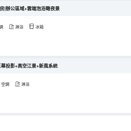
套房|辦公區域+雲端泡浴瞰夜景
調
淋浴
冰箱
|巨幕投影+高空江景+新風系統
空調
淋浴