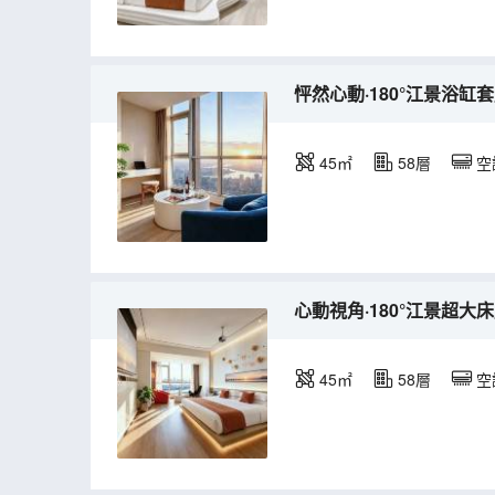
怦然心動·180°江景浴缸套
45㎡
58層
空
心動視角·180°江景超大
45㎡
58層
空