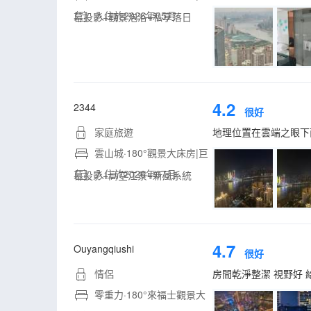
入住於2026年05月
幕投影+觀景泡浴+私享落日
4.2
2344
很好
家庭旅遊
地理位置在雲端之眼下
雲山城·180°觀景大床房|巨
入住於2026年07月
幕投影+高空江景+新風系統
4.7
Ouyangqiushi
很好
情侶
房間乾淨整潔 視野好 
零重力·180°來福士觀景大