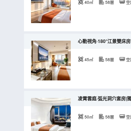
40㎡
58層
空
心動視角·180°江景雙床
45㎡
58層
空
凌霄雲庭·弧光洞穴套房|獨
50㎡
58層
空