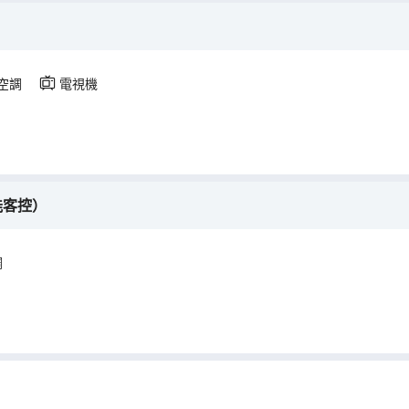
空調
電視機
能客控）
調