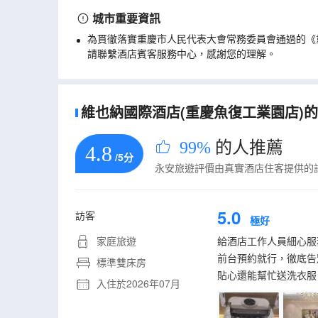
城市重要資訊
為貫徹落實重慶市人民代表大會常務委員會通過的《
請聯繫酒店賓客服務中心，感謝您的理解。
維也納國際酒店(重慶魚復工業園店)的真
99%
的人推薦
4.8
/5分
永安旅遊評價由真實酒店住客提供的
5.0
訪客
極好
家庭旅遊
給酒店工作人員細心服
前台預約就行，徹底告
標準雙床房
貼心還能幫忙送洗衣服
入住於2026年07月