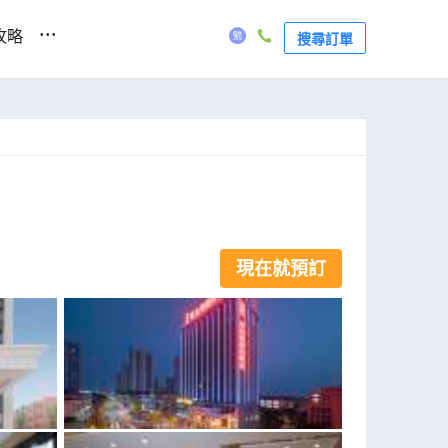
...
攻略
搜尋訂單
現在就預訂