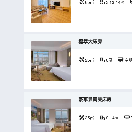
65㎡
3,13-14層
標準大床房
25㎡
8層
空
豪華景觀雙床房
35㎡
9-14層