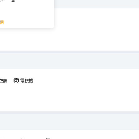
能客控）
29
30
調
電視機
期
空調
電視機