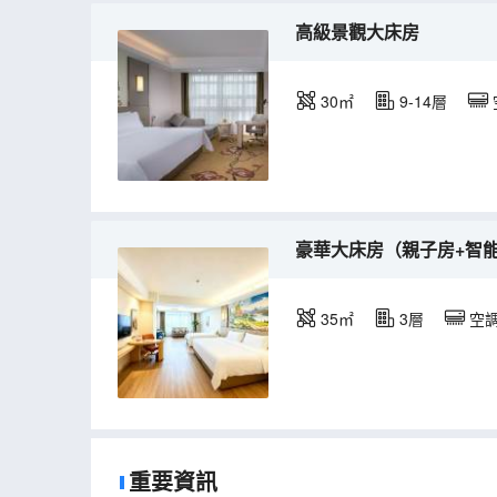
高級景觀大床房
30㎡
9-14層
豪華大床房（親子房+智
35㎡
3層
空
重要資訊