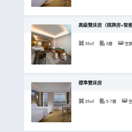
高級雙床房（棋牌房+智
35㎡
3層
空
標準雙床房
25㎡
5-7層