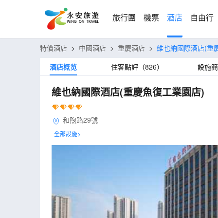
旅行團
機票
酒店
自由行
特價酒店
>
中國酒店
>
重慶酒店
>
維也納國際酒店(重
酒店概览
住客點評（826）
設施簡
維也納國際酒店(重慶魚復工業園店)
和煦路29號
全部設施>