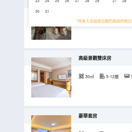
高級大床房（棋牌房+智
23
24
25
26
27
28
29
27
28
30
31
35㎡
3層
空
*所有入住退房日期均為目的地日
高級景觀雙床房
30㎡
5-12層
豪華套房