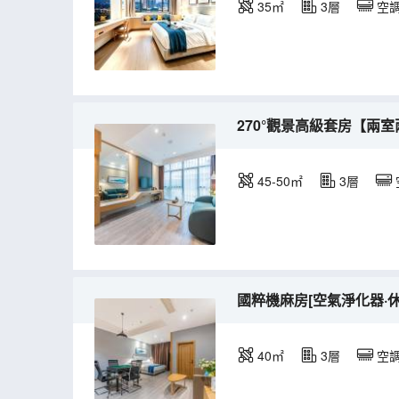
35㎡
3層
空
270°觀景高級套房【兩室
45-50㎡
3層
國粹機麻房[空氣淨化器·休
40㎡
3層
空