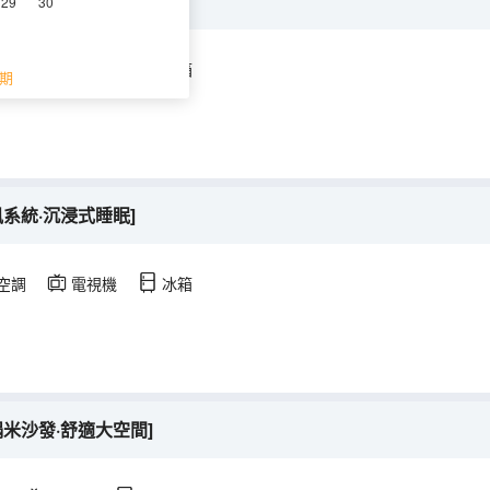
閒沙發+新風換氣系統】
29
30
空調
電視機
冰箱
期
系統·沉浸式睡眠]
空調
電視機
冰箱
榻米沙發·舒適大空間]