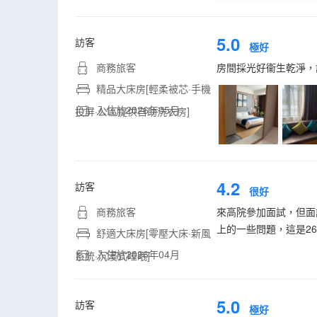
5.0
訪客
極好
商務旅客
房間採光好衞生乾淨，
精品大床房[輕柔被芯·手機
入住於2026年05月
投屏·公區提供自助洗衣房]
4.2
訪客
很好
商務旅客
來高院參加面試，但面
上的一些問題，這是2
舒適大床房[零壓大床·新風
入住於2026年04月
系統·沉浸式睡眠]
5.0
訪客
極好