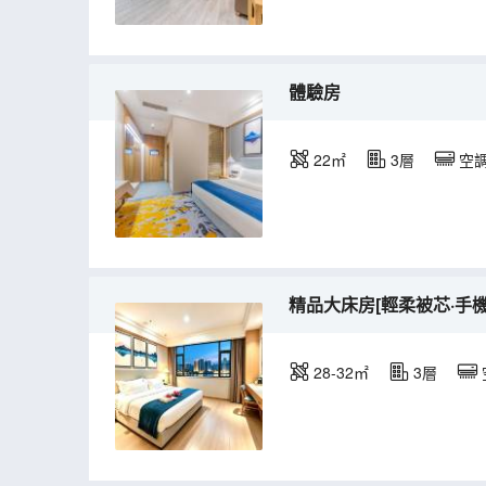
體驗房
22㎡
3層
空
精品大床房[輕柔被芯·手
28-32㎡
3層