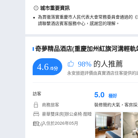
城市重要資訊
為貫徹落實重慶市人民代表大會常務委員會通過的《
請聯繫酒店賓客服務中心，感謝您的理解。
奇夢精品酒店(重慶加州紅旗河溝輕軌站店
98%
的人推薦
4.6
/5分
永安旅遊評價由真實酒店住客提供的
5.0
訪客
極好
商務旅客
裝修簡約大氣，客房採
豪華雙床房[辦公桌椅·酣睡
入住於2026年05月
舒心]