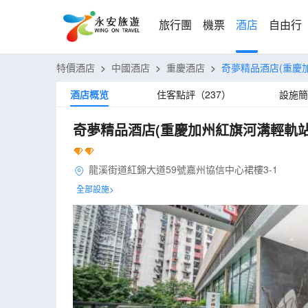
旅行團
機票
酒店
自由行
特價酒店
>
中國酒店
>
重慶酒店
>
奇夢精品酒店(重慶
酒店概览
住客點評（237）
設施簡
奇夢精品酒店(重慶加州紅旗河溝輕軌站
龍溪街道紅錦大道59號嘉州協信中心裙樓3-1
全部設施>