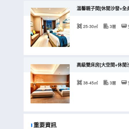
温馨親子間[休閒沙發+全
25-30㎡
3層
高級雙床房[大空間+休閒
38-45㎡
3層
重要資訊