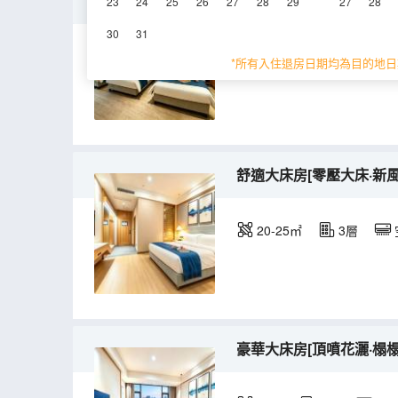
豪華三人間【大空間+休
23
24
25
26
27
28
29
27
28
30
31
38-45㎡
3層
*所有入住退房日期均為目的地日
舒適大床房[零壓大床·新風
20-25㎡
3層
豪華大床房[頂噴花灑·榻