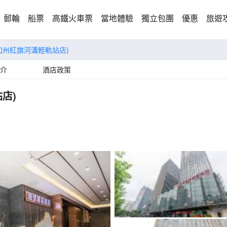
郵輪
船票
高鐵火車票
當地體驗
獨立包團
優惠
旅遊
加州紅旗河溝輕軌站店)
介
酒店政策
店)