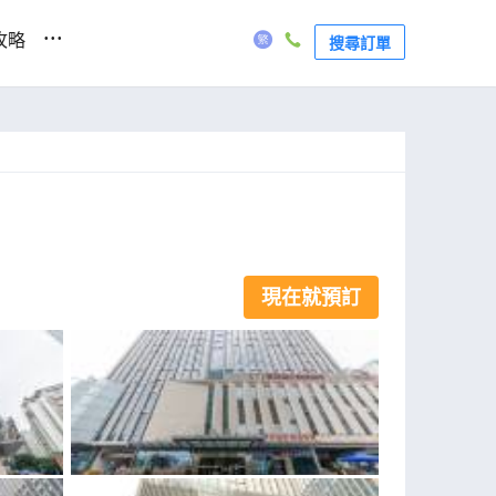
...
攻略
搜尋訂單
現在就預訂