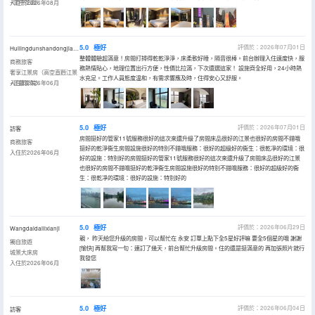
+空中花園）
入住於2026年08月
5.0
極好
評價於：2026年07月01日
Huilingdunshandongjiang
整體體驗超滿意！房間打掃得乾乾淨淨，床柔軟好睡，隔音很棒。前台辦理入住速度快，服
商務旅客
務熱情貼心，地理位置出行方便，性價比拉滿，下次還選這家！ 設施齊全好用，24小時熱
奢享江景房（高空直麪江景
水充足。工作人員態度温和，有需求響應及時，住得安心又舒服。
+巨幕影院）
入住於2026年06月
5.0
極好
評價於：2026年07月01日
訪客
房間挺好的管家11號服務很好的這次來還升級了房間床品很好的江景也很好的房間不錯哦
商務旅客
挺好的乾淨衞生房間設施很好的特別不錯哦服務：很好的超級好的衞生：很乾凈的環境：很
入住於2026年06月
好的設施：特別好的房間挺好的管家11號服務很好的這次來還升級了房間床品很好的江景
也很好的房間不錯哦挺好的乾淨衞生房間設施很好的特別不錯哦服務：很好的超級好的衞
生：很乾凈的環境：很好的設施：特別好的
5.0
極好
評價於：2026年06月29日
Wangdaidailixianji
親， 昨天給您升級的房間，可以幫忙在 永安 訂單上點下全5星好評嘛 要全5個星的哦 謝謝
獨自旅遊
[愉快] 再幫我寫一句：連訂了幾天，前台幫忙升級房間。住的還是挺滿意的 再加張照片就行
城景大床房
我發您
入住於2026年06月
5.0
極好
評價於：2026年06月04日
訪客