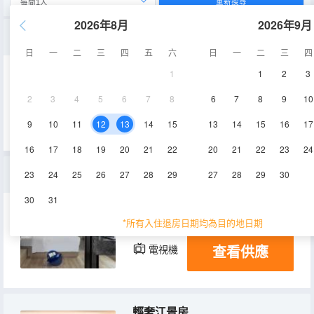
重新搜尋
2026年8月
2026年9月
城景大床房
日
一
二
三
四
五
六
日
一
二
三
四
1
1
2
3
25㎡
14層
空調
2
3
4
5
6
7
8
6
7
8
9
10
查看供應
電視機
9
10
11
12
13
14
15
13
14
15
16
17
16
17
18
19
20
21
22
20
21
22
23
24
270°天之際全景房（環幕山城江河美景+浪漫浴缸）
23
24
25
26
27
28
29
27
28
29
30
30
31
70㎡
14-29層
空調
*所有入住退房日期均為目的地日期
查看供應
電視機
輕奢江景房