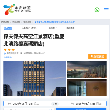
特價酒店
>
中國酒店
>
重慶酒店
>
傑夫傑夫高空江景酒店(重慶北濱路鎏嘉碼頭店)
酒店概览
住客點評（2768）
設施簡介
酒店政策
傑夫傑夫高空江景酒店(重慶
北濱路鎏嘉碼頭店)
鎏嘉碼頭北濱一路196號融美大廈24層2415
現在就預訂
全部設施>
2026年08月12日
週三
2026年08月13日
週四
1 晚