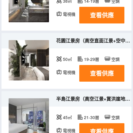
38㎡
14-19層
空調
查看供應
電視機
花園江景房（高空直面江景+空中花園）
50㎡
19-29層
空調
查看供應
電視機
半島江景房（高空江景+賞洪崖地標半島璀璨夜景）
45㎡
21-30層
空調
查看供應
電視機