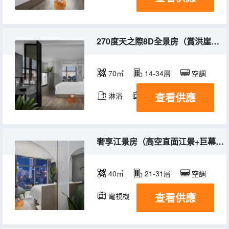
270度天之際8D全景房（賞洪崖璀璨夜景-浪漫浴缸）
70㎡
14-34層
空調
查看供應
淋浴
電視機
奢享江景房（高空直面江景+巨幕影院）
40㎡
21-31層
空調
查看供應
電視機