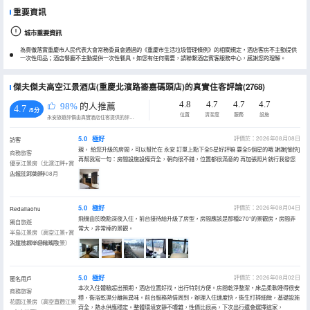
重要資訊
城市重要資訊
為貫徹落實重慶市人民代表大會常務委員會通過的《重慶市生活垃圾管理條例》的相關規定，酒店客房不主動提供
一次性用品；酒店餐廳不主動提供一次性餐具。如您有任何需要，請聯繫酒店賓客服務中心，感謝您的理解。
傑夫傑夫高空江景酒店(重慶北濱路鎏嘉碼頭店)的真實住客評論(2768)
4.8
4.7
4.7
4.7
98%
的人推薦
4.7
/5分
位置
清潔度
服務
設施
永安旅遊評價由真實酒店住客提供的評價。
5.0
極好
評價於：2026年08月08日
訪客
親， 給您升級的房間，可以幫忙在 永安 訂單上點下全5星好評嘛 要全5個星的哦 謝謝[愉快]
商務旅客
再幫我寫一句：房間設施設備齊全，朝向很不錯，位置都很滿意的 再加張照片就行我發您
優享江景房（北濱江畔+賞
山城江河美景）
入住於2026年08月
5.0
極好
評價於：2026年08月04日
Redailaohu
飛機由於晚點深夜入住，前台接待給升級了房型，房間應該是那種270°的景觀房，房間非
獨自旅遊
常大，非常棒的景觀。
半島江景房（高空江景+賞
洪崖地標半島璀璨夜景）
入住於2026年08月
5.0
極好
評價於：2026年08月02日
匿名用戶
本次入住體驗超出預期，酒店位置好找，出行特別方便。房間乾淨整潔，床品柔軟睡得很安
商務旅客
穩，衞浴乾濕分離無異味。前台服務熱情周到，辦理入住速度快，衞生打掃細緻，基礎設施
花園江景房（高空直麪江景
齊全，熱水供應穩定。整體環境安靜不嘈雜，性價比很高，下次出行還會選擇這家，