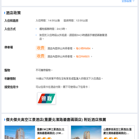
全部設施
酒店政策
入住和退房
入住時間：14:00以後 退房時間：12:00以前
入住方式
櫃枱服務時間：24小時。
如您於入住時段以外抵達，請提前24小時通過手機號碼聯繫酒
店。
停車場
收费
酒店內提供公共停車場
，
每小時RMB4
。
收费
酒店內提供公共停車場
，
每日RMB25
。
寵物
不可攜帶寵物。
年齡限制
18歲以下的房客不得在沒有家長或監護人的情況下入住酒店。
接受信用卡
可以信用卡在酒店付款，閣下可使用以下信用卡：
傑夫傑夫高空江景酒店(重慶北濱路鎏嘉碼頭店)
附近酒店推薦
重慶CM江畔江景酒店(北
山棲厚舍高空江景酒店(重
濱路鎏嘉碼頭店) (CM
慶北濱路鎏嘉碼頭店)
Riverside Riverview
(Shanqi Houshe High-