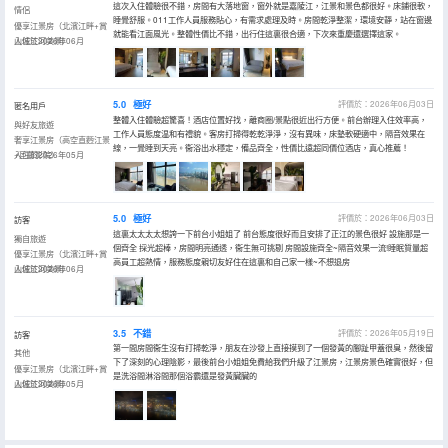
這次入住體驗很不錯，房間有大落地窗，窗外就是嘉陵江，江景和景色都很好。床鋪很軟，
情侶
睡覺舒服。011工作人員服務貼心，有需求處理及時。房間乾淨整潔，環境安靜，站在窗邊
優享江景房（北濱江畔+賞
就能看江面風光。整體性價比不錯，出行住這裏很合適，下次來重慶還選擇這家。
山城江河美景）
入住於2026年06月
5.0
極好
評價於：2026年06月03日
匿名用戶
整體入住體驗超驚喜！酒店位置好找，離商圈/景點很近出行方便。前台辦理入住效率高，
與好友旅遊
工作人員態度温和有禮貌。客房打掃得乾乾淨淨，沒有異味，床墊軟硬適中，隔音效果在
奢享江景房（高空直麪江景
線，一覺睡到天亮。衞浴出水穩定，備品齊全，性價比遠超同價位酒店，真心推薦！
+巨幕影院）
入住於2026年05月
5.0
極好
評價於：2026年06月03日
訪客
這裏太太太太想誇一下前台小姐姐了 前台態度很好而且安排了正江的景色很好 設施那是一
獨自旅遊
個齊全 採光超棒，房間明亮通透，衞生無可挑剔 房間設施齊全~隔音效果一流!睡眠質量超
優享江景房（北濱江畔+賞
高員工超熱情，服務態度親切友好住在這裏和自己家一樣~不想退房
山城江河美景）
入住於2026年06月
3.5
不錯
評價於：2026年05月19日
訪客
第一間房間衞生沒有打掃乾淨，朋友在沙發上直接摸到了一個發黃的腳趾甲蓋很臭，然後留
其他
下了深刻的心理陰影，最後前台小姐姐免費給我們升級了江景房，江景房景色確實很好，但
優享江景房（北濱江畔+賞
是洗浴間淋浴間那個浴霸還是發黃臟臟的
山城江河美景）
入住於2026年05月