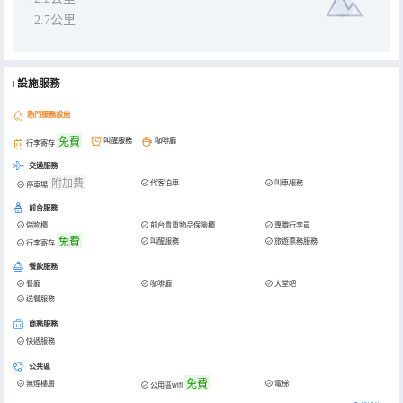
2.7公里
設施服務
熱門服務設施
免費
叫醒服務
咖啡廳
行李寄存
交通服務
附加费
代客泊車
叫車服務
停車場
前台服務
儲物櫃
前台貴重物品保險櫃
專職行李員
免費
叫醒服務
旅遊票務服務
行李寄存
餐飲服務
餐廳
咖啡廳
大堂吧
送餐服務
商務服務
快遞服務
公共區
免費
無煙樓層
電梯
公用區wifi