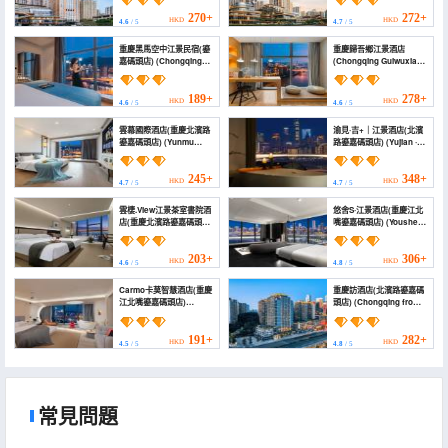
Hotel (Jiujia Wharf,
altitude Riverview Hotel
Beibin Road,
(Chongqing Beibin
270+
272+
HKD
HKD
4.6
/ 5
4.7
/ 5
Chongqing))
Road Yujia Wharf))
重慶黑馬空中江景民宿(鎏
重慶歸吾鄉江景酒店
嘉碼頭店) (Chongqing
(Chongqing Guiwuxiang
Black Horse Aerial
Riverview Homestay)
River View Homestay
(Liujia Wharf))
189+
278+
HKD
HKD
4.6
/ 5
4.6
/ 5
雲幕國際酒店(重慶北濱路
渝見·吉+｜江景酒店(北濱
鎏嘉碼頭店) (Yunmu
路鎏嘉碼頭店) (Yujian ·
International Hotel
Ji+ | Jiangjing Hotel
(Jiujia Wharf, Beibin
(Beibin Road Rongjia
Road, Chongqing))
Wharf Branch))
245+
348+
HKD
HKD
4.7
/ 5
4.7
/ 5
雲棲.View江景茶室書院酒
悠舍S·江景酒店(重慶江北
店(重慶北濱路鎏嘉碼頭店)
嘴鎏嘉碼頭店) (Youshe S
(Yunqi.View River - view
River View Hotel
Tea - house and Study
(Chongqing Jiangbeizui
Hotel (Chongqing
Liujia Wharf))
203+
306+
HKD
HKD
4.6
/ 5
4.8
/ 5
Guanyinqiao Liujia
Wharf Branch))
Carmo卡莫智慧酒店(重慶
重慶訪酒店(北濱路鎏嘉碼
江北嘴鎏嘉碼頭店)
頭店) (Chongqing from
(Carmo Smart Hotel)
Hotel (Liujia Matou,
Guanyinqiao Branch))
191+
282+
HKD
HKD
4.5
/ 5
4.8
/ 5
常見問題