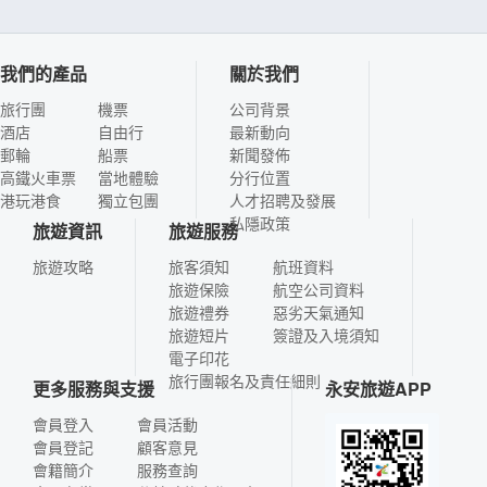
我們的產品
關於我們
旅行團
機票
公司背景
酒店
自由行
最新動向
郵輪
船票
新聞發佈
高鐵火車票
當地體驗
分行位置
港玩港食
獨立包團
人才招聘及發展
私隱政策
旅遊資訊
旅遊服務
旅遊攻略
旅客須知
航班資料
旅遊保險
航空公司資料
旅遊禮券
惡劣天氣通知
旅遊短片
簽證及入境須知
電子印花
旅行團報名及責任細則
更多服務與支援
永安旅遊APP
會員登入
會員活動
會員登記
顧客意見
會籍簡介
服務查詢