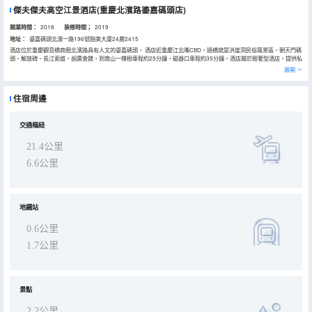
傑夫傑夫高空江景酒店(重慶北濱路鎏嘉碼頭店)
開業時間：
2018
装修時間；
2019
地址：
鎏嘉碼頭北濱一路196號融美大廈24層2415
酒店位於重慶觀音橋商圈北濱路具有人文的鎏嘉碼頭， 酒店近重慶江北嘴CBD，過橋就是洪崖洞民俗風景區，朝天門碼
頭，解放碑、長江索道，胡廣會館，到南山一棵樹車程約25分鐘，磁器口車程約35分鐘，酒店屬於輕奢型酒店，提供私
人管家服務，自帶觀景台，房間可180度，280度觀賞江景，客房裝修極簡北歐風格 讓你的視覺、觸覺得到極美的體驗
展開
獨享超大庭院 大氣的落地窗讓你將重慶的百萬夜景盡收眼底，房內設有電視、空調、冰箱、智能馬桶等電器設施，配備
輕奢級洗浴用品，客房配置超大65寸電視，部分房間100寸投影電視。
住宿周邊
交通樞紐
21.4公里
6.6公里
地鐵站
0.6公里
1.7公里
景點
2.2公里