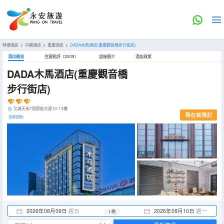
特價酒店
>
中國酒店
>
重慶酒店
>
DADA木馬酒店(重慶觀音橋步行街店)
酒店概览
住客點評（2009）
設施簡介
酒店政策
DADA木馬酒店(重慶觀音橋
步行街店)
北城天街7號節能大廈10-13樓
現在就預訂
全部設施>
2026年08月09日
週日
2026年08月10日
週一
1 晚