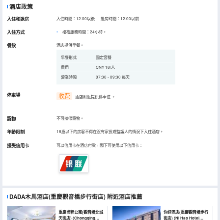
酒店政策
入住和退房
入住時間：12:00以後 退房時間：12:00以前
入住方式
櫃枱服務時間：24小時。
餐飲
酒店提供早餐。
早餐形式
固定套餐
費用
CNY 18/人
營業時間
07:30 - 09:30 每天
停車場
收费
酒店附近提供停車位
。
寵物
不可攜帶寵物。
年齡限制
18歲以下的房客不得在沒有家長或監護人的情況下入住酒店。
接受信用卡
可以信用卡在酒店付款，閣下可使用以下信用卡：
DADA木馬酒店(重慶觀音橋步行街店)
附近酒店推薦
重慶尚程公寓(觀音橋北城
你好酒店(重慶觀音橋步行
天街店) (Chongqing
街店) (Ni Hao Hotel