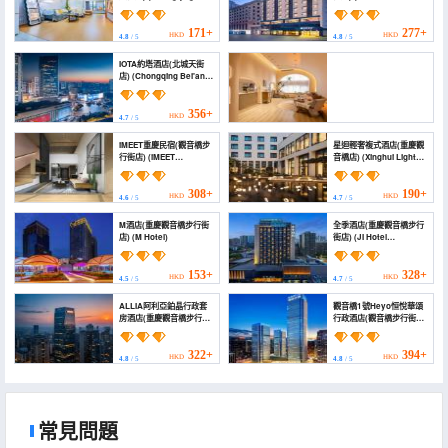
Shangcheng Apartment
(Chongqing
(Guanyinqiao Beicheng
Guanyinqiao
Tianjie))
Pedestrian Street))
171+
277+
HKD
HKD
4.8
/ 5
4.8
/ 5
IOTA約塔酒店(北城天街
店) (Chongqing Bei'an
E-sports Homestay)
356+
HKD
4.7
/ 5
棲上·歸處|Xishang·Hometrail酒店(重慶觀音橋步行街
iMEET重慶民宿(觀音橋步
星迴輕奢複式酒店(重慶觀
店) (Xishang·Hometrail(Guanyinqiao Pedestrian
行街店) (iMEET
音橋店) (Xinghui Light
Street, Chongqing))
Chongqing Homestay
Luxury Duplex Hotel
(Guanyinqiao
(Chongqing Guanyin
464+
HKD
Pedestrian Street))
Bridge))
4.8
/ 5
308+
190+
HKD
HKD
4.6
/ 5
4.7
/ 5
M酒店(重慶觀音橋步行街
全季酒店(重慶觀音橋步行
店) (M Hotel)
街店) (JI Hotel
(Chongqing
Guanyinqiao
Pedestrian Street))
153+
328+
HKD
HKD
4.5
/ 5
4.7
/ 5
ALLIA阿利亞鉑晶行政套
觀音橋1號Heyo恒悅華頌
房酒店(重慶觀音橋步行街
行政酒店(觀音橋步行街店)
店) (ALLIA Platinum
(Heyo Hengyue
Executive Suite Hotel
Huasong Executive
(Chongqing
Hotel (Guanyinqiao
322+
394+
HKD
HKD
4.8
/ 5
4.8
/ 5
Guanyinqiao
Pedestrian Street
Pedestrian Street))
Branch), Guanyinqiao
No.1)
常見問題