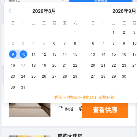
重新搜尋
2026年8月
2026年9月
隱知大床房|榻榻米·美式風·品牌洗護
日
一
二
三
四
五
六
日
一
二
三
四
1
1
2
3
20㎡
10-13層
空調
2
3
4
5
6
7
8
6
7
8
9
10
查看供應
淋浴
電視機
9
10
11
12
13
14
15
13
14
15
16
17
16
17
18
19
20
21
22
20
21
22
23
24
城市c位·隱市雙床房|舒眠床品·霓虹城景·觀景休閒
23
24
25
26
27
28
29
27
28
29
30
30
31
25㎡
10-13層
空調
*所有入住退房日期均為目的地日期
查看供應
淋浴
電視機
簡約大床房