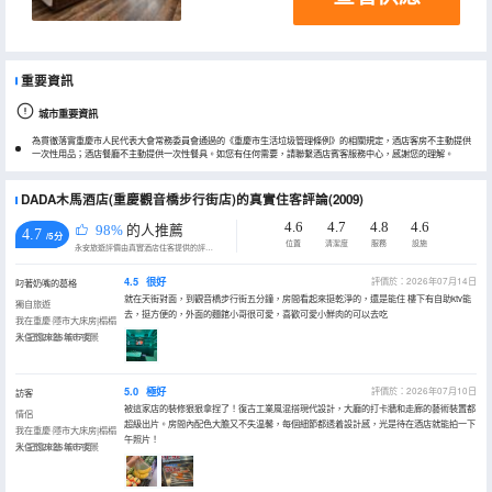
重要資訊
城市重要資訊
為貫徹落實重慶市人民代表大會常務委員會通過的《重慶市生活垃圾管理條例》的相關規定，酒店客房不主動提供
一次性用品；酒店餐廳不主動提供一次性餐具。如您有任何需要，請聯繫酒店賓客服務中心，感謝您的理解。
DADA木馬酒店(重慶觀音橋步行街店)的真實住客評論(2009)
4.6
4.7
4.8
4.6
98%
的人推薦
4.7
/5分
位置
清潔度
服務
設施
永安旅遊評價由真實酒店住客提供的評價。
4.5
很好
評價於：2026年07月14日
叼著奶嘴的葛格
就在天街對面，到觀音橋步行街五分鐘，房間看起來挺乾淨的，還是能住 樓下有自助ktv能
獨自旅遊
去，挺方便的，外面的麵館小哥很可愛，喜歡可愛小鮮肉的可以去吃
我在重慶·隱市大床房|榻榻
米·記憶床墊·城市夜景
入住於2026年07月
5.0
極好
評價於：2026年07月10日
訪客
被這家店的裝修狠狠拿捏了！復古工業風混搭現代設計，大廳的打卡牆和走廊的藝術裝置都
情侶
超級出片。房間內配色大膽又不失温馨，每個細節都透着設計感，光是待在酒店就能拍一下
我在重慶·隱市大床房|榻榻
午照片！
米·記憶床墊·城市夜景
入住於2026年07月