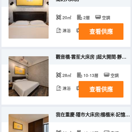
20㎡
2層
空調
查看供應
淋浴
電視機
觀音橋·雲苼大床房 |超大開間·靜謐好眠·開闊城景
28㎡
10-13層
空調
查看供應
淋浴
電視機
我在重慶·隱市大床房|榻榻米·記憶床墊·城市夜景