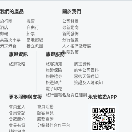
我們的產品
關於我們
旅行團
機票
公司背景
酒店
自由行
最新動向
郵輪
船票
新聞發佈
高鐵火車票
當地體驗
分行位置
港玩港食
獨立包團
人才招聘及發展
私隱政策
旅遊資訊
旅遊服務
旅遊攻略
旅客須知
航班資料
旅遊保險
航空公司資料
旅遊禮券
惡劣天氣通知
旅遊短片
簽證及入境須知
電子印花
旅行團報名及責任細則
更多服務與支援
永安旅遊APP
會員登入
會員活動
會員登記
顧客意見
會籍簡介
服務查詢
會員有賞
分銷夥伴合作平台
精選優惠