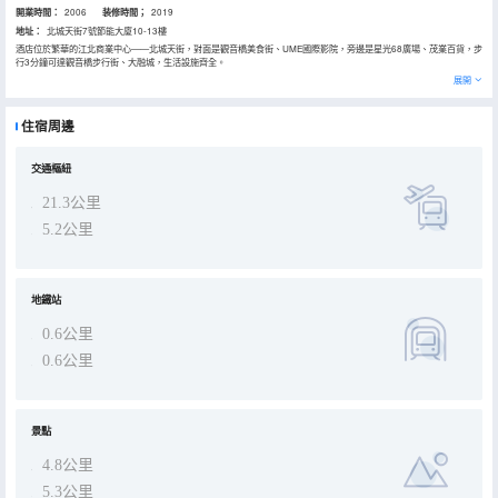
開業時間：
2006
装修時間；
2019
地址：
北城天街7號節能大廈10-13樓
酒店位於繁華的江北商業中心——北城天街，對面是觀音橋美食街、UME國際影院，旁邊是星光68廣場、茂業百貨，步
行3分鐘可達觀音橋步行街、大融城，生活設施齊全。
酒店隸屬於重慶木馬酒店管理有限公司，擁有各式舒適客房，可俯看都市繁華，景色迷人。此外酒店還設有收費停車
展開
場、中餐廳，誠邀您前來下榻。
住宿周邊
交通樞紐
21.3公里
5.2公里
地鐵站
0.6公里
0.6公里
景點
4.8公里
5.3公里