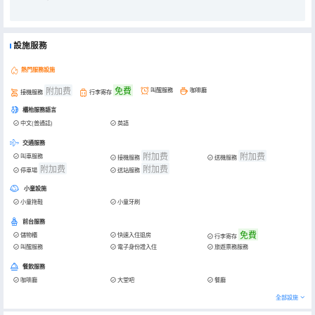
設施服務
熱門服務設施
附加费
免費
叫醒服務
咖啡廳
接機服務
行李寄存
櫃枱服務語言
中文(普通話)
英語
交通服務
附加费
附加费
叫車服務
接機服務
送機服務
附加费
附加费
停車場
送站服務
小童設施
小童拖鞋
小童牙刷
前台服務
免費
儲物櫃
快速入住退房
行李寄存
叫醒服務
電子身份證入住
旅遊票務服務
餐飲服務
咖啡廳
大堂吧
餐廳
全部設施