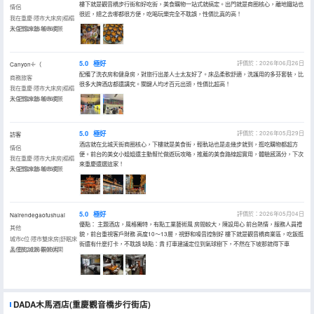
樓下就是觀音橋步行街和好吃街，美食購物一站式就搞定。出門就是商圈核心，離地鐵站也
情侶
很近，總之去哪都很方便，吃喝玩樂完全不耽誤，性價比真的高！
我在重慶·隱市大床房|榻榻
米·記憶床墊·城市夜景
入住於2026年06月
5.0
極好
評價於：2026年06月26日
Canyon𓇬（
配備了洗衣房和健身房，對旅行出差人士太友好了。床品柔軟舒適，洗護用的多芬套裝，比
商務旅客
很多大牌酒店都還講究。關鍵人均才百元出頭，性價比超高！
我在重慶·隱市大床房|榻榻
米·記憶床墊·城市夜景
入住於2026年06月
5.0
極好
評價於：2026年05月29日
訪客
酒店就在北城天街商圈核心，下樓就是美食街，輕軌站也是走幾步就到，逛吃購物都超方
情侶
便。前台的美女小姐姐還主動幫忙做遊玩攻略，推薦的美食路線超實用，體驗感滿分，下次
我在重慶·隱市大床房|榻榻
來重慶還選這家！
米·記憶床墊·城市夜景
入住於2026年05月
5.0
極好
評價於：2026年05月04日
Nairendegaofushuai
優點： 主題酒店，風格獨特，有點工業藝術風 房間較大，陳設用心 前台熱情，服務人員禮
其他
貌，前台重視客戶財務 高度10～13層，視野和噪音控制好 樓下就是觀音橋商業區，吃飯逛
城市c位·隱市雙床房|舒眠床
街還有什麼打卡，不耽誤 缺點：貴 打車建議定位到氣球樹下，不然在下坡那就得下車
品·霓虹城景·觀景休閑
入住於2026年05月
DADA木馬酒店(重慶觀音橋步行街店)