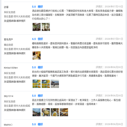
5.0
極好
評價於：2026年07月10日
訪客
酒店就在觀音橋步行街核心位置，下樓就是好吃街和各大商場，逛街覓食超級方便。離輕軌
與好友旅遊
站也就三兩分鐘路程，去解放碑、洪崖洞都不用換乘。玩累了隨時回酒店休息，這次重慶之
我在重慶·隱市大床房|榻榻
行住得太舒心了！
米·記憶床墊·城市夜景
入住於2026年07月
4.5
很好
評價於：2026年07月01日
匿名用戶
櫃枱服務態度好，還有提供飲料跟水，餐廳的佈置也很温馨，還有廚房可使用，雖然整棟大
獨自旅遊
樓很多人共用電梯，電梯比較髒一點，但是飯店內部還是蠻乾淨的
我在重慶·隱市大床房|榻榻
米·記憶床墊·城市夜景
入住於2026年06月
5.0
極好
評價於：2026年06月30日
Kmiss100fen
前台的小姐姐們服務態度認真又負責，幫忙做的出遊規劃也很實用，酒店環境位置也很好很
與好友旅遊
便捷，離洪崖洞、千廝門大橋等熱門景點都是步行可達，周邊應有盡有，點贊推薦哈！
我在重慶·隱市大床房|榻榻
米·記憶床墊·城市夜景
入住於2026年06月
5.0
極好
評價於：2026年06月30日
Sily1314
是此次重慶之行住到性價比超高的一家酒店了，乾淨衞生、工作人員服務也貼心，衞生細
與好友旅遊
節、服務細節、環境、設施等都做得很好。非常滿意，值得再來！
我在重慶·隱市大床房|榻榻
米·記憶床墊·城市夜景
入住於2026年06月
5.0
極好
評價於：2026年06月26日
Matrix⎔