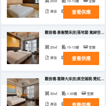
20㎡
10-13層
空調
查看供應
淋浴
電視機
觀音橋·景榭雙床房|落地窗·寬綽空間·城景盡收
25㎡
10-13層
空調
查看供應
淋浴
電視機
觀音橋·雲歸大床房|高空遠眺·霓虹璀璨·温馨空間
30㎡
1-20層
空調
查看供應
淋浴
電視機