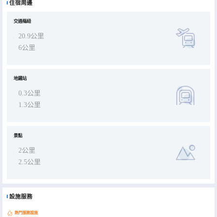
住宿周邊
景風情，地理位置優越，交通便捷。周邊環繞着成熟的商業綜合體，各類重慶美食匯聚於此。酒店鬧中取靜，是都市裏
難得的清淨心靈歸處。這裏緊鄰美麗的嘉陵江畔，您可隔江欣賞驚豔的洪崖洞夜景，亦可漫步江畔，任江風拂面，感受
重慶獨有的碼頭生活韻味。 憑藉深厚的文化底藴、高貴典雅的品位、人性化的管理理念，以及嚴謹高效、賓至如歸的真
誠服務，酒店將引領國內外賓客走進温馨而神祕的世界屋脊之境。
交通樞紐
20.9公里
6公里
地鐵站
0.3公里
1.3公里
景點
2公里
2.5公里
設施服務
熱門服務設施