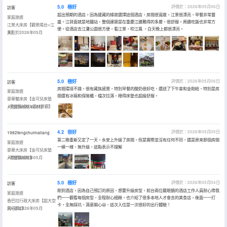
5.0
極好
評價於：2026年05月06日
訪客
超出預期的酒店。因為援藏的緣故選擇這個酒店，房間很寬敞，江景很漂亮，早餐非常豐
家庭旅遊
盛。江對面就是地鐵站，整個建築是在重慶江邊難得的多層，很舒服。周邊吃飯也非常方
江景大床房【觀景陽台+江
便。從酒店去江灘公園很方便，看江景，吹江風 ，白天晚上都很漂亮。
景】
入住於2026年05月
5.0
極好
評價於：2026年05月06日
訪客
房間環境不錯，很有藏族感覺，特別早餐的酸奶很好吃，還送了下午茶和金剛結，特別是房
家庭旅遊
間還有冰箱和保險櫃，檔次拉滿，睡得床墊也超級舒服。
豪華雙床房【金可兒床墊
+零壓鵝絨枕+園林景觀】
入住於2026年05月
4.2
很好
評價於：2026年05月05日
1982fengchuimailang
第二晚重新又定了一天，永安上升級了房間，但是實際並沒有任何不同，還是原來那個房間
家庭旅遊
一模一樣，無升級，這點表示不理解
豪華大床房【金可兒床墊
+零壓鵝絨枕】
入住於2026年05月
5.0
極好
評價於：2026年05月04日
訪客
剛到酒店，因為自己預訂的原因、想要升級房型，前台兩位戴眼鏡的酒店工作人員耐心帶我
家庭旅遊
們一一觀看每個房型，全程耐心細緻，也介紹了很多本地人才會去的美食店，後面一一打
香巴拉行政大床房【超大空
卡，全無踩坑，滿意開心😃、這次入住是一次很好的出行體驗！
間+浴缸】
入住於2026年05月