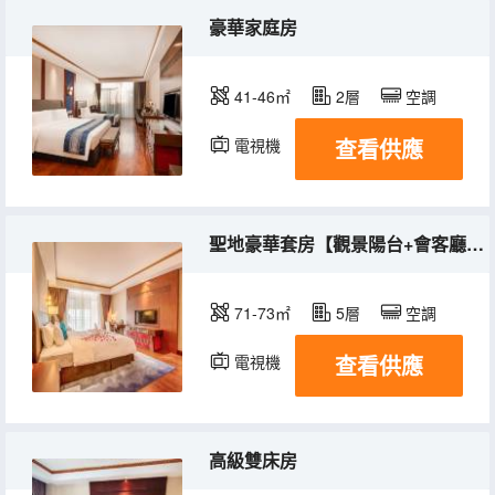
豪華家庭房
41-46㎡
2層
空調
查看供應
電視機
聖地豪華套房【觀景陽台+會客廳+江景】
71-73㎡
5層
空調
查看供應
電視機
冰箱
高級雙床房