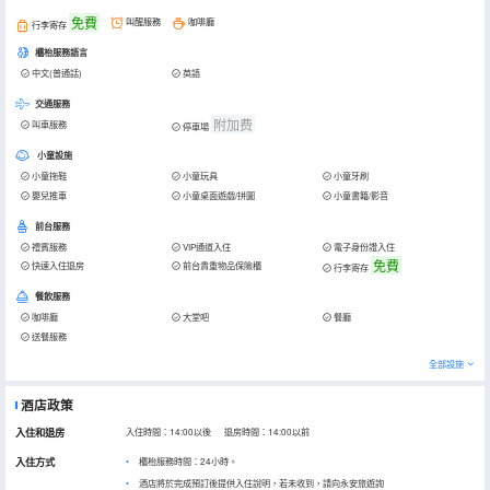
免費
叫醒服務
咖啡廳
行李寄存
櫃枱服務語言
中文(普通話)
英語
交通服務
附加费
叫車服務
停車場
小童設施
小童拖鞋
小童玩具
小童牙刷
嬰兒推車
小童桌面遊戲/拼圖
小童書籍/影音
前台服務
禮賓服務
VIP通道入住
電子身份證入住
免費
快速入住退房
前台貴重物品保險櫃
行李寄存
餐飲服務
咖啡廳
大堂吧
餐廳
送餐服務
全部設施
酒店政策
入住和退房
入住時間：14:00以後 退房時間：14:00以前
入住方式
櫃枱服務時間：24小時。
酒店將於完成預訂後提供入住說明，若未收到，請向永安旅遊詢