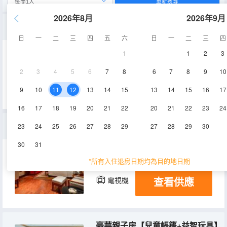
重新搜尋
2026年8月
2026年9月
花園大床房【休閒露台+浴缸】
日
一
二
三
四
五
六
日
一
二
三
四
1
1
2
3
36-38㎡
3層
空調
2
3
4
5
6
7
8
6
7
8
9
10
查看供應
淋浴
電視機
冰箱
9
10
11
12
13
14
15
13
14
15
16
17
16
17
18
19
20
21
22
20
21
22
23
24
江景大床房【觀景陽台+江景】
23
24
25
26
27
28
29
27
28
29
30
30
31
35㎡
5-6層
空調
*所有入住退房日期均為目的地日期
查看供應
電視機
冰箱
豪華親子房【兒童帳篷+益智玩具】