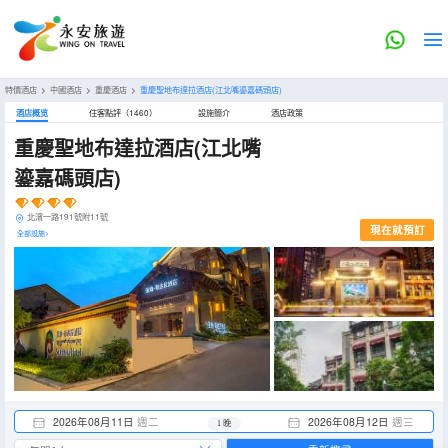
特價酒店
>
中國酒店
>
重慶酒店
>
重慶聖地布達拉酒店(江北嘴鎏嘉碼頭店)
酒店概览
住客點評（1460）
設施簡介
酒店政策
重慶聖地布達拉酒店(江北嘴
鎏嘉碼頭店)
北濱一路191號附11號
現在就預訂
全部設施>
2026年08月11日
週二
2026年08月12日
週三
1 晚