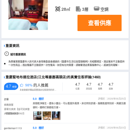
28㎡
3層
空調
查看供應
重要資訊
城市重要資訊
為貫徹落實重慶市人民代表大會常務委員會通過的《重慶市生活垃圾管理條例》的相關規定，酒店客房不主動提供
一次性用品；酒店餐廳不主動提供一次性餐具。如您有任何需要，請聯繫酒店賓客服務中心，感謝您的理解。
重慶聖地布達拉酒店(江北嘴鎏嘉碼頭店)的真實住客評論(1460)
4.7
4.7
4.7
4.7
98%
的人推薦
4.7
/5分
位置
清潔度
服務
設施
永安旅遊評價由真實酒店住客提供的評價。
5.0
極好
評價於：2026年06月25日
訪客
房間乾淨衞生，還有小露台，可以看窗外風景。床也特別舒適，服務態度特別好。周邊交通
商務旅客
便利，隨時打車都很方便。
豪華大床房【金可兒床墊
+零壓鵝絨枕】
入住於2026年06月
5.0
極好
評價於：2026年06月23日
gentleman1113