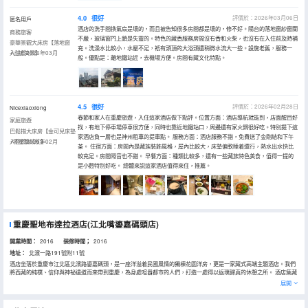
4.0
很好
評價於：2026年03月06日
匿名用戶
酒店的洗手間換氣扇是壞的，而且被告知很多房間都是壞的，修不好。陽台的落地窗紗窗關
商務旅客
不嚴，玻璃窗門上鎖是失靈的。特色的藏香服務房間沒有香和火柴，也沒有在入住前及時補
豪華景觀大床房【落地窗
充。洗澡水比較小，水壓不足，衹有頭頂的大浴頭還稍微水流大一些。設施老舊，服務一
+山城美景】
入住於2026年03月
般。優點是：離地鐵站近，去機場方便。房間有藏文化特點。
4.5
很好
評價於：2026年02月28日
Nicexiaoxiong
春節和家人在重慶旅遊，入住這家酒店做下點評。位置方面：酒店導航就能到，店面醒目好
家庭旅遊
找，有地下停車場停車很方便，同時也靠近地鐵站口，周邊還有家火鍋很好吃。特別提下這
巴鬆措大床房【金可兒床墊
家酒店負一層也是神州租車的提車點。 服務方面：酒店服務不錯，免費送了金剛結和下午
+零壓鵝絨枕】
入住於2026年02月
茶。 住宿方面：房間內是藏族裝飾風格，屋內比較大，床墊偏軟睡着還行，熱水出水快比
較充足。房間隔音也不錯。 早餐方面：種類比較多，還有一些藏族特色美食，值得一提的
是小麪特別好吃。 總體來説這家酒店值得來住，推薦。
重慶聖地布達拉酒店(江北嘴鎏嘉碼頭店)
開業時間：
2016
装修時間；
2016
地址：
北濱一路191號附11號
酒店坐落於重慶市江北區北濱路鎏嘉碼頭，是一座洋溢着民國風情的獨棟花園洋房，更是一家藏式高端主題酒店。我們
將西藏的純樸、信仰與神祕遠道而來帶到重慶，為身處喧囂都市的人們，打造一處得以返璞歸真的休憩之所。 酒店集藏
式精品客房、藏式餐廳、藏式茶吧、藏特產品、藏文化展示及多功能會議室於一體。建築氣勢恢弘，客房巧妙融合藏式
展開
元素，布置新穎別緻。房間內甄選高品質助眠床墊、布草與衞浴用品等，所有木製品皆為實木打造，擺件則悉數來自西
藏與尼泊爾。從充滿異域風情的裝飾到純天然的美味佳餚，隨處可見的西藏元素，讓您時刻沉浸在獨具特色的藏式風情
之中。 酒店地處繁華核心，坐落於嘉陵江畔，恰是解放碑與觀音橋兩大商圈的銜接之地，鬧中取靜，兼具都市繁華與江