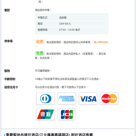
問。
餐飲
酒店提供早餐。
早餐形式
自助餐
費用
CNY 68/人
營業時間
07:00 - 10:00 每天
停車場
收费
無法提前預約：酒店附近提供公共停車場
，
每小時RMB4
。
免费
無法提前預約：酒店內提供私人（住客專用）
。
車位有
限，先到先得
。
寵物
不可攜帶寵物。
年齡限制
18歲以下的房客不得在沒有家長或監護人的情況下入住酒店。
接受信用卡
可以信用卡在酒店付款，閣下可使用以下信用卡：
重慶聖地布達拉酒店(江北嘴鎏嘉碼頭店)
附近酒店推薦