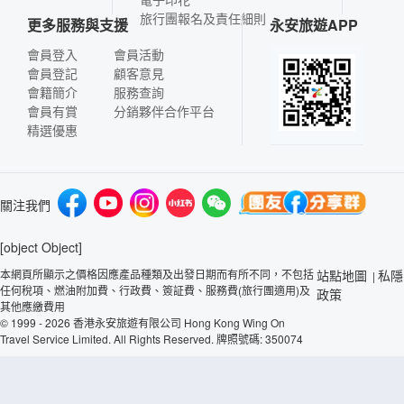
旅行團報名及責任細則
更多服務與支援
永安旅遊APP
會員登入
會員活動
會員登記
顧客意見
會籍簡介
服務查詢
會員有賞
分銷夥伴合作平台
精選優惠
關注我們
[object Object]
本網頁所顯示之價格因應產品種類及出發日期而有所不同，不包括
站點地圖
私隱
|
任何稅項、燃油附加費、行政費、簽証費、服務費(旅行團適用)及
政策
其他應繳費用
© 1999 - 2026 香港永安旅遊有限公司 Hong Kong Wing On
Travel Service Limited. All Rights Reserved. 牌照號碼: 350074