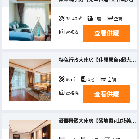
35-40㎡
2層
空調
查看供應
電視機
冰箱
特色行政大床房【休閒露台+超大空間+浴缸】
60㎡
5層
空調
查看供應
電視機
冰箱
豪華景觀大床房【落地窗+山城美景】