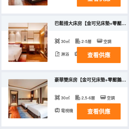
巴鬆措大床房【金可兒床墊+零壓鵝絨枕】
30㎡
2-5層
空調
查看供應
淋浴
電視機
豪華雙床房【金可兒床墊+零壓鵝絨枕+園林景觀】
30㎡
2,5-6層
空調
查看供應
電視機