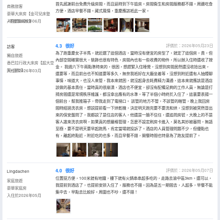
首先感謝前台免費升級房間，而且延時到下午退房。房間衞生和房間服務都不錯。周邊吃食
商務旅客
方便，酒店早餐不錯。藏式風情，重慶應該衹此一家。
豪華大床房【金可兒床墊
+零壓鵝絨枕】
入住於2026年06月
4.3
很好
評價於：2026年05月23日
訪客
為了跑重慶女子半馬，就近選了這個酒店，當時沒有便宜的房型了，就定了這個房，貴，但
獨自旅遊
內部空間確實很大，裝飾也很有特色，房間內也有一些收費的物件，所以辦入住時還收了按
香巴拉行政大床房【超大空
金。 我週六下午兩點準時來的，很困，想趕緊入住睡覺，沒想到房間居然還沒收拾出來，
間+浴缸】
入住於2026年03月
還要等，而且前台也不知道要等多久，無奈我衹好在大廳坐着等，沒想到附近還有人抽煙聊
事情，味道大，也沒人來管，我本來就困，就沒起身去耗費精力溝通，這本來就應該是酒店
該做的基本責任，當時真的很崩潰，酒店也不便宜，卻沒有配備足夠的工作人員，無論是打
掃房間還是常規秩序維護，都沒拿出應有的水準。等了半個小時終於入住了，這裏要表揚一
個前台，幫我推箱子，帶我走到了電梯口。 該管的地方不管，不該管的瞎管，晚上我回房
間時經過洗衣房，想説提前看一下烘乾機，決定明天跑完要不要洗和烘，沒想到被突然冒出
來的保安盤問了，我都説了是住店的客人，他還是一臉不信任，還追問房號，大晚上的不是
客人誰來洗衣房啊，如果真的想嚴格管理，怎麼不設定刷房卡進入，莫名其妙被審問，無語
至極，要不是明天要早起跑馬，肯定當場就投訴了。酒店的人員管理問題不少，但優點也
有，離起終點近，附近吃的也多，而且早餐不錯，開餐時間也特意為了跑友提前了。
4.0
很好
評價於：2026年05月07日
Lingdachen
位置挺方便，100米就有地鐵，樓下就有火鍋串串超多吃的，走路去渝中區3km。還可以，
家庭旅遊
我提前到酒店了，也提前安排入住了，服務也不錯。因為是五一期間去，人超多，早餐不能
豪華家庭房
集中去，早點去比較好。周圍也不吵，還不錯！
入住於2026年05月