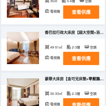
35㎡
5-6層
空調
查看供應
電視機
冰箱
香巴拉行政大床房【超大空間+浴缸】
49-51㎡
2-3層
空調
查看供應
電視機
冰箱
豪華大床房【金可兒床墊+零壓鵝絨枕】
30-33㎡
2-3層
空調
查看供應
電視機