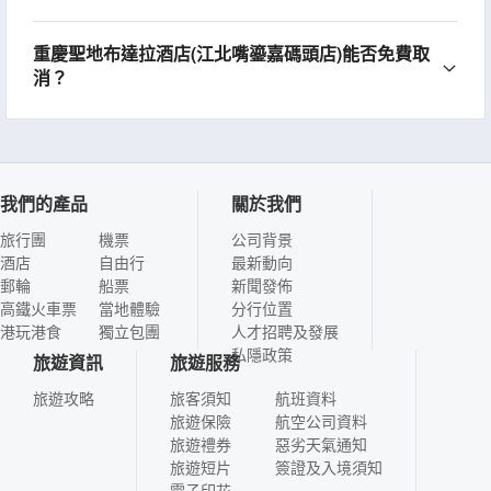
重慶聖地布達拉酒店(江北嘴鎏嘉碼頭店)能否免費取
消？
我們的產品
關於我們
旅行團
機票
公司背景
酒店
自由行
最新動向
郵輪
船票
新聞發佈
高鐵火車票
當地體驗
分行位置
港玩港食
獨立包團
人才招聘及發展
私隱政策
旅遊資訊
旅遊服務
旅遊攻略
旅客須知
航班資料
旅遊保險
航空公司資料
旅遊禮券
惡劣天氣通知
旅遊短片
簽證及入境須知
電子印花