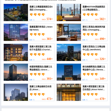
重慶江北嘴鎏嘉碼頭亞朵S
重慶INDITION英迪遜酒店
酒店 (Chongqing
(江北嘴金融城店)
Jiangbeizui Liujia Wharf
(CHONGQING INDITION
Atour S Hotel)
HOTEL(JIANG BEI))
574+
582+
HKD
HKD
4.9
/ 5
4.7
/ 5
重慶嘉瀾四季酒店 (Jialan
蔓悅江景酒店(解放碑洪崖
Siji Hotel)
洞店) (Chongqing
Manyue Hotel
(Jiefangbei
Hongyadong Branch))
303+
490+
HKD
HKD
4.5
/ 5
4.6
/ 5
重慶大禮堂嘉陵江濱江路
重慶五登酒店(江北嘴金融
桔子水晶酒店 (Crystal
中心店) (wordhotel)
Hotel Chongqing
People's Auditorium
Jialing River Binjiang
440+
326+
HKD
HKD
4.8
/ 5
4.8
/ 5
Road)
格雷斯精選酒店(重慶江北
維也納國際酒店(重慶江北
嘴金融城店) (Grace
嘴金融中心店) (Vienna
Select Collection Hotel
International Hotel
(Chongqing Jiangbeizui
(Chongqing Jiangbeizui
Financial City))
Financial Center))
393+
349+
HKD
HKD
4.8
/ 5
4.7
/ 5
重慶江北嘴金融街亞朵酒
重慶大禮堂嘉陵江濱江路
店 (Atour
亞朵酒店 (Atour Hotel
Hotel,Financial Street in
Chongqing Grand
Jiangbeizui of
Auditorium & Jialing
ChongQing)
River Binjiang Road)
473+
478+
HKD
HKD
4.8
/ 5
4.8
/ 5