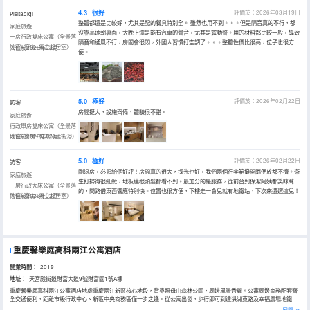
4.3
很好
評價於：2026年03月19日
Pisitaqiqi
整體都還是比較好，尤其是配的餐具特別全。 雖然也用不到。。。但是隔音真的不行，都
家庭旅遊
沒靠高速朝裏面，大晚上還是能有汽車的聲音，尤其是震動聲。用的材料都比較一般，導致
一房行政雙床公寓（全景落
隔音和通風不行，房間會很悶，外國人習慣打空調了。。。整體性價比很高，位子也很方
地窗+廚房+獨立起居室）
入住於2026年03月
便。
5.0
極好
評價於：2026年02月22日
訪客
房間挺大，設施齊備，體驗很不錯。
家庭旅遊
行政單房雙床公寓（全景落
地窗+廚房+乾濕分離衞浴）
入住於2026年02月
5.0
極好
評價於：2026年02月22日
訪客
剛退房，必須給個好評！房間真的很大，採光也好，我們兩個行李箱攤開隨便放都不擠。衞
家庭旅遊
生打掃得很細緻，地板連根頭髮都看不到。最加分的是服務，從前台到保潔阿姨都笑眯眯
一房行政大床公寓（全景落
的，問路借東西響應特別快。位置也很方便，下樓走一會兒就有地鐵站，下次來還選這兒！
地窗+廚房+獨立起居室）
入住於2026年02月
重慶馨樂庭高科兩江公寓酒店
開業時間：
2019
地址：
天宮殿街道財富大道9號財富園1號A棟
重慶馨樂庭高科兩江公寓酒店地處重慶兩江新區核心地段，背靠照母山森林公園，周邊風景秀麗。公寓周邊商務配套齊
全交通便利，距離市級行政中心、新區中央商務區僅一步之遙。從公寓出發，步行即可到達洪湖東路及幸福廣場地鐵
站。
展開