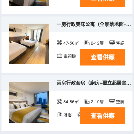
一房行政雙床公寓（全景落地窗+廚房+獨立起居室）
47-56㎡
2-12層
空調
查看供應
電視機
冰箱
兩房行政套房（廚房+獨立起居室+親子家庭歡聚）
84-86㎡
2-10層
空調
查看供應
淋浴
電視機
冰箱