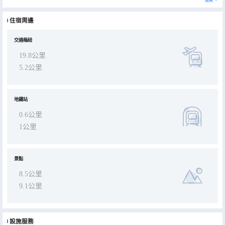
公寓擁有百餘套設計獨特戶型多樣的客房。從行政單房公寓到三房行政套房，可滿足住客的不同需求。客房內接入了高
速無線網絡，使公寓兼備居住與辦公的多種功能。客房還配備設施齊全的廚房，洗衣機、烘乾機以及獨立用餐區，同時
公寓擁有24小時的安保系統以確保您和家人的居住環境安全無憂，讓您輕鬆享受個性舒適的旅居生活。
住宿周邊
公寓還配有多功能會議室，輕鬆滿足您的小型商務會議需求。閒暇之餘，還可前往公寓內的健身房、瑜伽室、或兒童遊
樂室等娛樂設施放鬆，讓您和家人一起享受靈活愜意的休閒生活。公寓還為您提供各類城市信息並組織各種活動帶您迅
速領略當地文化，感受巴蜀文化的獨特魅力。
交通樞紐
19.8公里
5.2公里
地鐵站
0.6公里
1公里
景點
8.5公里
9.1公里
設施服務