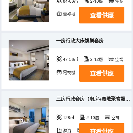
84-86㎡
2-10層
空調
查看供應
電視機
冰箱
一房行政大床娛樂套房
47-56㎡
2-12層
空調
查看供應
電視機
冰箱
三房行政套房（廚房+寬敞聚會廳+親子家庭歡聚）
128㎡
2-10層
空調
查看供應
淋浴
電視機
冰箱