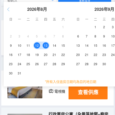
重新搜尋
2026年8月
2026年9月
行政單房雙床公寓（全景落地窗+廚房+乾濕分離衞浴）
日
一
二
三
四
五
六
日
一
二
三
四
1
1
2
3
35-37㎡
2-10層
空調
2
3
4
5
6
7
8
6
7
8
9
10
查看供應
電視機
冰箱
9
10
11
12
13
14
15
13
14
15
16
17
16
17
18
19
20
21
22
20
21
22
23
24
一房行政大床公寓（全景落地窗+廚房+獨立起居室）
23
24
25
26
27
28
29
27
28
29
30
30
31
47-56㎡
2-12層
空調
*所有入住退房日期均為目的地日期
查看供應
電視機
冰箱
行政單房公寓（全景落地窗+廚房+乾濕分離衞浴）