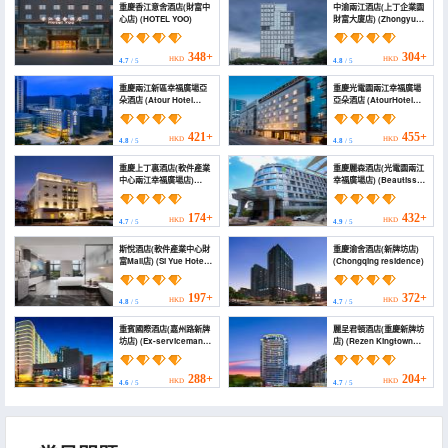
重慶香江意舍酒店(財富中
中渝兩江酒店(上丁企業園
心店) (HOTEL YOO)
財富大廈店) (Zhongyu
Liangjiang Hotel)
348+
304+
HKD
HKD
4.7
/ 5
4.8
/ 5
重慶兩江新區幸福廣場亞
重慶光電園兩江幸福廣場
朵酒店 (Atour Hotel
亞朵酒店 (AtourHotel
Chongqing Liangjiang
Chongqing optical
New Area Happiness
Valley park liangjiang
Plaza)
Xingfu Square)
421+
455+
HKD
HKD
4.8
/ 5
4.8
/ 5
重慶上丁裏酒店(軟件產業
重慶麗森酒店(光電園兩江
中心兩江幸福廣場店)
幸福廣場店) (Beautisson
(Chongqing Shangdingli
Hotel （Liangjiang Love
Hotel (Chongqing
Square store）)
Liangjiang Xingfu
174+
432+
HKD
HKD
4.7
/ 5
4.9
/ 5
Square))
斯悅酒店(軟件產業中心財
重慶渝舍酒店(新牌坊店)
富Mall店) (Si Yue Hotel
(Chongqing residence)
(Software Industry
Center Wealth Mall
Branch))
197+
372+
HKD
HKD
4.8
/ 5
4.7
/ 5
重賓國際酒店(嘉州路新牌
麗呈君頓酒店(重慶新牌坊
坊店) (Ex-serviceman
店) (Rezen Kingtown
Training Base)
Hotel (Chongqing
Xinpaifang))
288+
204+
HKD
HKD
4.6
/ 5
4.7
/ 5