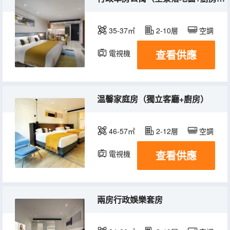
35-37㎡
2-10層
空調
查看供應
電視機
冰箱
温馨家庭房（獨立客廳+廚房）
46-57㎡
2-12層
空調
查看供應
電視機
冰箱
兩房行政娛樂套房