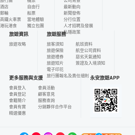
酒店
自由行
最新動向
郵輪
船票
新聞發佈
高鐵火車票
當地體驗
分行位置
港玩港食
獨立包團
人才招聘及發展
私隱政策
旅遊資訊
旅遊服務
旅遊攻略
旅客須知
航班資料
旅遊保險
航空公司資料
旅遊禮券
惡劣天氣通知
旅遊短片
簽證及入境須知
電子印花
旅行團報名及責任細則
更多服務與支援
永安旅遊APP
會員登入
會員活動
會員登記
顧客意見
會籍簡介
服務查詢
會員有賞
分銷夥伴合作平台
精選優惠