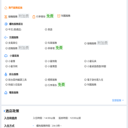
熱門服務設施
附加费
免費
叫醒服務
接機服務
行李寄存
櫃枱服務語言
中文(普通話)
英語
交通服務
附加费
充電車位
叫車服務
接機服務
附加费
免費
送機服務
停車場
小童設施
小童餐
小童拖鞋
小童玩具
小童牙刷
小童樂園
小童桌面遊戲/拼圖
前台服務
前台提供翻譯工具
禮賓服務
電子身份證入住
免費
快速入住退房
叫醒服務
行李寄存
餐飲服務
全部設施
酒店政策
入住和退房
入住時間：14:00以後 退房時間：12:00以前
入住方式
櫃枱服務時間：24小時。