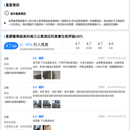
重要資訊
城市重要資訊
為貫徹落實重慶市人民代表大會常務委員會通過的《重慶市生活垃圾管理條例》的相關規定，酒店客房不主動提供
一次性用品；酒店餐廳不主動提供一次性餐具。如您有任何需要，請聯繫酒店賓客服務中心，感謝您的理解。
重慶馨樂庭高科兩江公寓酒店的真實住客評論(437)
4.7
4.7
4.7
4.6
99%
的人推薦
4.7
/5分
位置
清潔度
服務
設施
永安旅遊評價由真實酒店住客提供的評價。
5.0
極好
評價於：2026年06月13日
訪客
很不錯 下次去還會去住，不得不誇這家酒店，大堂大氣敞亮，走廊整潔無異味。房間空間
情侶
充足，乾濕分離設計很實用，熱水供應穩定。早餐品類豐富，口味也不錯，整體體驗滿分。
行政單房公寓（全景落地窗
+廚房+乾濕分離衞浴）
入住於2026年05月
5.0
極好
評價於：2026年06月06日
訪客
設施：良好 衞生：良好 環境：良好 服務：良好良好良好良好良好良好良好良好良好良好良
情侶
好良好良好良好良好良好良好良好良好良好良好良好良好良好良好良好良好良好
行政單房公寓（全景落地窗
+廚房+乾濕分離衞浴）
入住於2026年05月
5.0
極好
評價於：2026年05月07日
訪客
很喜歡 下次還會來住
與好友旅遊
行政單房公寓（全景落地窗