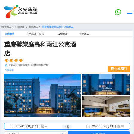
特價酒店
>
中國酒店
>
重慶酒店
>
重慶馨樂庭高科兩江公寓酒店
酒店概览
住客點評（437）
設施簡介
酒店政策
重慶馨樂庭高科兩江公寓酒
店
天宮殿街道財富大道9號財富園1號A棟
現在就預訂
全部設施>
2026年08月12日
週三
2026年08月13日
週四
1 晚