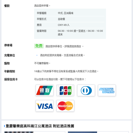
餐飲
酒店提供早餐。
早餐種類
中式, 亞洲風味
早餐形式
自助餐
費用
CNY 49/人
營業時間
06:30 - 10:00 週一至週五，06:30 - 10:30
週末
停車場
免费
酒店提供停車位，詳情請諮詢酒店
。
充電車位
•
酒店附近提供充電樁，交直流複合式充電。
寵物
不可攜帶寵物。
年齡限制
18歲以下的房客不得在沒有家長或監護人的情況下入住酒店。
接受信用卡
可以信用卡在酒店付款，閣下可使用以下信用卡：
重慶馨樂庭高科兩江公寓酒店
附近酒店推薦