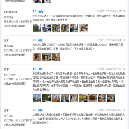
+廚房+乾濕分離衞浴）
入住於2026年05月
5.0
極好
評價於：2026年04月27日
pekingwang
非常不錯的酒店，下次來重慶還可以選擇這家酒店。早餐好吃，周邊環境很好。雙層玻璃隔
商務旅客
音效果還行，晚上臨着馬路也不吵。
行政單房公寓（全景落地窗
+廚房+乾濕分離衞浴）
入住於2026年04月
5.0
極好
評價於：2026年04月11日
訪客
每次入住體驗都特別好，房間乾淨整潔住着很舒服。特別感謝員工Crystal，服務熱情又周
商務旅客
到，會耐心傾聽客人需要，態度特別好，下次來還會選這家。
行政單房公寓（全景落地窗
+廚房+乾濕分離衞浴）
入住於2026年03月
4.8
很好
評價於：2026年04月04日
訪客
來重慶住過很多次了，在財富中心後面一偏僻靜的小路上，很幽靜很舒服，在江北渝北這邊
與好友旅遊
玩的話日常出遊也很方便。環境設施非常乾淨，服務態度也好，周圍沒有嘈雜的感覺能休息
行政單房公寓（全景落地窗
得很好。 唯一有點不方便的就是電視不能投屏，但有衞星台能看到一些國外付費頻道。 餐
+廚房+乾濕分離衞浴）
入住於2026年04月
廳也很寬敞明亮，有專門的小麪窗口。一層還有小童遊玩區、會議廳和桌球室，很適合出遊
和商務出行居住。
5.0
極好
評價於：2026年03月27日
訪客
房間很舒適，周邊也很安靜，不管去哪打車和地鐵都很方便，非常適合獨自旅行的朋友們入
獨自旅遊
住。 在此要特別感謝前台工作人員Vicky和Luna，服務非常熱情，馨樂庭已經成為我到重
行政單房公寓（全景落地窗
慶首選的酒店！！！
+廚房+乾濕分離衞浴）
入住於2026年03月