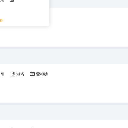
29
30
期
空調
淋浴
電視機