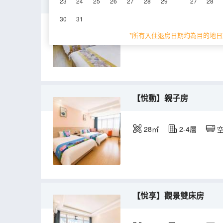
【心悅】精緻豪華房
23
24
25
26
27
28
29
27
28
30
31
25-28㎡
*所有入住退房日期均為目的地日
【悅動】親子房
28㎡
2-4層
【悅享】觀景雙床房