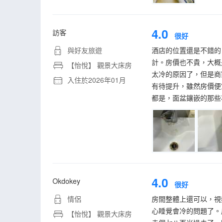
4.0
訪客
很好
與好友旅遊
酒店的位置還是不錯的
計。房價也不貴，大概
【怡悅】 觀景大床房
太冷的原因了，但是商
入住於2026年01月
有待提升，雖然房價便
都是，面盆鑲嵌的那些
4.0
Okdokey
很好
情侶
房間整體上還可以，視
心睡覺會冷的問題了。
【怡悅】 觀景大床房