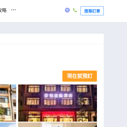
...
攻略
搜尋訂單
現在就預訂