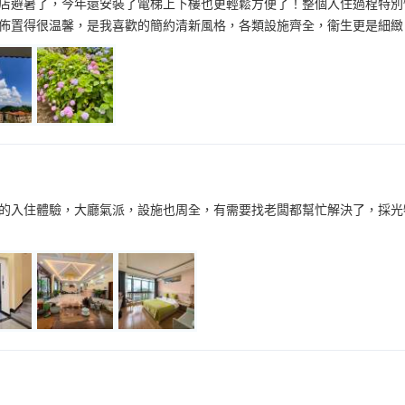
店避暑了，今年還安裝了電梯上下樓也更輕鬆方便了！整個入住過程特別
佈置得很温馨，是我喜歡的簡約清新風格，各類設施齊全，衞生更是細緻
的入住體驗，大廳氣派，設施也周全，有需要找老闆都幫忙解決了，採光