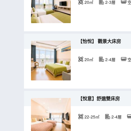
20㎡
2-3層
【怡悅】 觀景大床房
20㎡
2-4層
【悅意】舒適雙床房
22-25㎡
2-4層