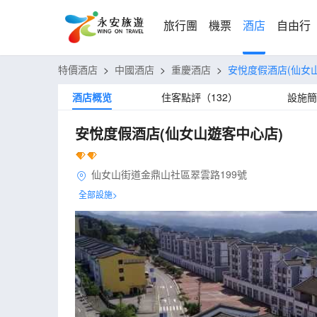
旅行團
機票
酒店
自由行
特價酒店
>
中國酒店
>
重慶酒店
>
安悅度假酒店(仙女
酒店概览
住客點評（132）
設施簡
安悅度假酒店(仙女山遊客中心店)
仙女山街道金鼎山社區翠雲路199號
全部設施>