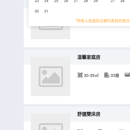
舒適大床房
23
24
25
26
27
28
29
27
28
30
31
35㎡
33層
空
*所有入住退房日期均為目的地日
温馨家庭房
30-35㎡
33層
舒適雙床房