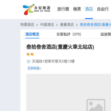
旅行團
機票
酒店
自由行
特價酒店
>
中國酒店
>
重慶酒店
>
叁拾叁舍酒店(重慶
酒店概览
住客點評（375）
設施簡
叁拾叁舍酒店(重慶火車北站店)
天禧路1號華宇摩天2幢13樓
全部設施>