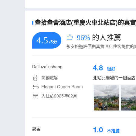
叁拾叁舍酒店(重慶火車北站店)的真實住
96%
的人推薦
4.5
/5分
永安旅遊評價由真實酒店住客提供的
4.8
Daliuzailushang
很好
商務旅客
北站北廣場的一個酒店
Elegant Queen Room
入住於2025年02月
1.0
訪客
不推薦