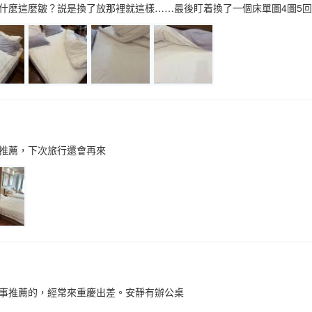
什麼這麼皺？説是換了放那裡就這樣……最後盯着換了一個床單圖4圖5
推薦，下次旅行還會再來
同事推薦的，經常來重慶出差。安靜有辦公桌