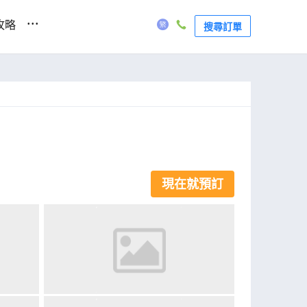
...
攻略
搜尋訂單
現在就預訂