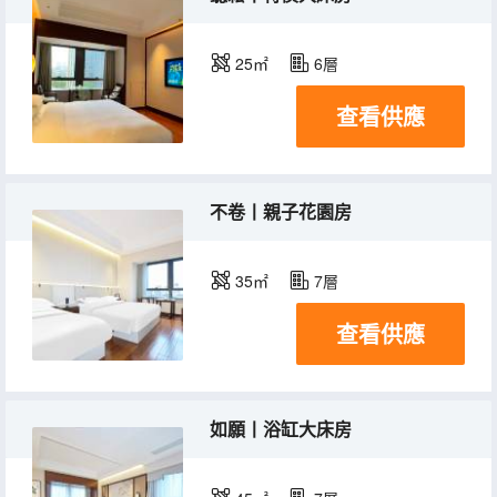
25㎡
6層
查看供應
不卷丨親子花園房
35㎡
7層
查看供應
如願丨浴缸大床房