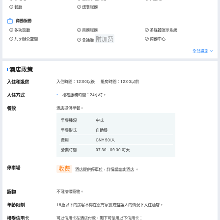
餐廳
送餐服務
商務服務
多功能廳
商務服務
多媒體演示系統
附加费
共享辦公空間
商務中心
會議廳
全部設施
酒店政策
入住和退房
入住時間：12:00以後 退房時間：12:00以前
入住方式
櫃枱服務時間：24小時。
餐飲
酒店提供早餐。
早餐種類
中式
早餐形式
自助餐
費用
CNY 50/人
營業時間
07:30 - 09:30 每天
停車場
收费
酒店提供停車位，詳情請諮詢酒店
。
寵物
不可攜帶寵物。
年齡限制
18歲以下的房客不得在沒有家長或監護人的情況下入住酒店。
接受信用卡
可以信用卡在酒店付款，閣下可使用以下信用卡：