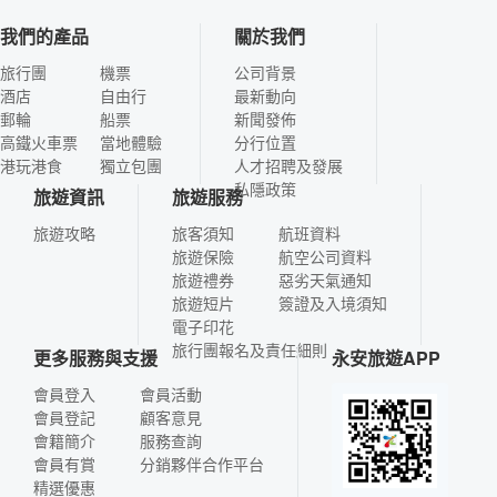
我們的產品
關於我們
旅行團
機票
公司背景
酒店
自由行
最新動向
郵輪
船票
新聞發佈
高鐵火車票
當地體驗
分行位置
港玩港食
獨立包團
人才招聘及發展
私隱政策
旅遊資訊
旅遊服務
旅遊攻略
旅客須知
航班資料
旅遊保險
航空公司資料
旅遊禮券
惡劣天氣通知
旅遊短片
簽證及入境須知
電子印花
旅行團報名及責任細則
更多服務與支援
永安旅遊APP
會員登入
會員活動
會員登記
顧客意見
會籍簡介
服務查詢
會員有賞
分銷夥伴合作平台
精選優惠