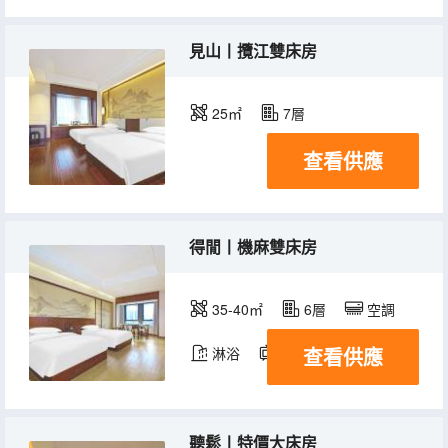
見山丨攬江雙床房
25㎡
7層
查看供應
得閒丨機麻雙床房
35-40㎡
6層
空調
查看供應
淋浴
電視機
聽鬆丨特價大床房