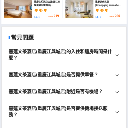
重慶文柏酒店公寓(兩江幸
重慶源舍民宿
福廣場光電園店)
(Chongqing Yuanshe
(Chongqing Wenbo
Homestay)
Hotel Apartment
(Liangjiang Xingfu
219+
206+
HKD
HKD
4.5
/ 5
4.8
/ 5
Square Photoelectric
Park))
常見問題
熹蓮文茶酒店(重慶江與城店)的入住和退房時間是什
麼？
熹蓮文茶酒店(重慶江與城店)是否提供早餐？
熹蓮文茶酒店(重慶江與城店)附近是否有機場？
熹蓮文茶酒店(重慶江與城店)是否提供機場接送服
務？