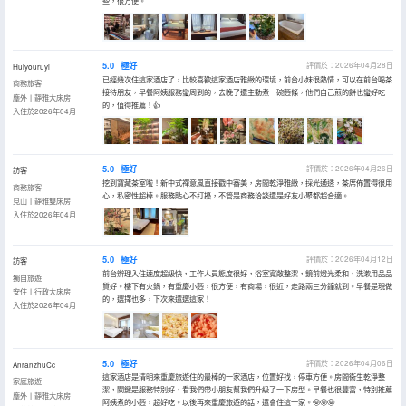
些，很方便。
5.0
極好
評價於：2026年04月28日
Huiyouruyi
已經幾次住這家酒店了，比較喜歡這家酒店雅緻的環境，前台小妹很熱情，可以在前台喝茶
商務旅客
接待朋友，早餐阿姨服務蠻周到的，去晚了還主動煮一碗麪條，他們自己煎的餅也蠻好吃
塵外丨靜雅大床房
的，值得推薦！👍
入住於2026年04月
5.0
極好
評價於：2026年04月26日
訪客
挖到寶藏茶室啦！新中式禪意風直接戳中審美，房間乾淨雅緻，採光通透，茶席佈置得很用
商務旅客
心，私密性超棒。服務貼心不打擾，不管是商務洽談還是好友小聚都超合適。
見山丨靜雅雙床房
入住於2026年04月
5.0
極好
評價於：2026年04月12日
訪客
前台辦理入住速度超級快，工作人員態度很好，浴室寬敞整潔，鏡前燈光柔和，洗漱用品品
獨自旅遊
質好。樓下有火鍋，有重慶小麪，很方便，有商場，很近，走路兩三分鐘就到。早餐是現做
安住丨行政大床房
的，選擇也多，下次來還選這家！
入住於2026年04月
5.0
極好
評價於：2026年04月06日
AnranzhuCc
這家酒店是清明來重慶旅遊住的最棒的一家酒店，位置好找，停車方便。房間衞生乾淨整
家庭旅遊
潔，關鍵是服務特別好，看我們帶小朋友幫我們升級了一下房型。早餐也很豐富，特別推薦
塵外丨靜雅大床房
阿姨煮的小麪，超好吃。以後再來重慶旅遊的話，還會住這一家。🤓🤓🤓