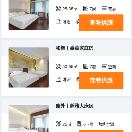
25-35㎡
7層
空調
查看供應
淋浴
電視機
和樂丨豪華家庭房
50-55㎡
7層
空調
查看供應
淋浴
電視機
塵外丨靜雅大床房
25㎡
6-7層
空調