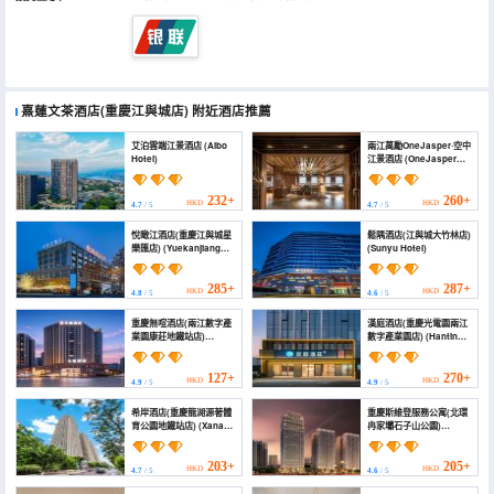
熹蓮文茶酒店(重慶江與城店)
附近酒店推薦
艾泊雲端江景酒店 (Aibo
兩江萬勵OneJasper·空中
Hotel)
江景酒店 (OneJasper
Hotel)
232+
260+
HKD
HKD
4.7
/ 5
4.7
/ 5
悅瞰江酒店(重慶江與城星
鬆隅酒店(江與城大竹林店)
樂匯店) (Yuekanjiang
(Sunyu Hotel)
Hotel)
285+
287+
HKD
HKD
4.8
/ 5
4.6
/ 5
重慶無喧酒店(兩江數字產
漢庭酒店(重慶光電園兩江
業園康莊地鐵站店)
數字產業園店) (Hanting
(Felicity | Leisurely
(Chongqing Optical
Watching and Natural
Valley Park, Liangjiang
Aesthetics Hotel)
Digital Industry Park))
127+
270+
HKD
HKD
4.9
/ 5
4.9
/ 5
希岸酒店(重慶龍湖源著體
重慶斯維登服務公寓(北環
育公園地鐵站店) (Xana
冉家壩石子山公園)
Hotelle Hotel
(Sweetome Vacation
(Chongqing Longhu
Rentals (Beihuan
Yuanzhu Sports Park
Ranjiaba Shizishan
203+
205+
HKD
HKD
4.7
/ 5
4.6
/ 5
Subway Station))
Park))