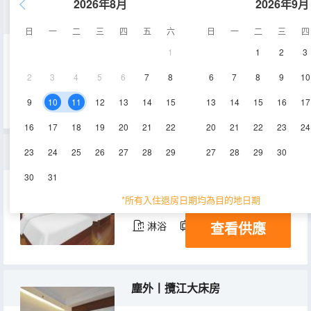
2026年8月
2026年9月
安住丨行政大床房
日
一
二
三
四
五
六
日
一
二
三
四
1
1
2
3
40-45㎡
7層
空調
2
3
4
5
6
7
8
6
7
8
9
10
查看供應
淋浴
電視機
9
10
11
12
13
14
15
13
14
15
16
17
16
17
18
19
20
21
22
20
21
22
23
24
見山丨靜雅雙床房
23
24
25
26
27
28
29
27
28
29
30
30
31
35-40㎡
7層
空調
*所有入住退房日期均為目的地日期
查看供應
淋浴
電視機
塵外丨攬江大床房