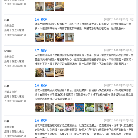
入住於2026年06月
5.0
極好
評價於：2026年05月14日
訪客
酒店整體特別滿意，位置好找，出行方便。房間乾淨整潔，設施齊全。前台服務熱情有禮
商務旅客
貌，入住退房效率高，有需求都能及時響應，周邊吃飯逛街也很方便，性價比超高。
塵外丨攬江大床房
入住於2026年05月
4.7
很好
評價於：2026年05月07日
Shitou
入住體驗感滿分！整體是很舒服的新中式風格，乾淨、安靜。前台大廳的芍葯花很好看，整
商務旅客
體是很美好的感覺。服務細有耐心。這個酒店拍照隨便拍都很出片。早餐很豐富，很家常，
塵外丨靜雅大床房
味道也不錯，最主要的是是每天現做的，這一點我很滿意。下次有需要首選這家酒店。
入住於2026年05月
5.0
極好
評價於：2026年05月06日
訪客
這次入住體驗感真的超級棒！前台小姐姐很熱情，幫我把行李送到房間、早餐的選擇也很
與好友旅遊
多！有麪條有抄手.還有粥.多種選擇！我最愛吃抄手！樓下也很方便.有很多當地美食.總之這
塵外丨靜雅大床房
次體驗感超級棒.下次有需要再來！
入住於2026年05月
5.0
極好
評價於：2026年05月05日
訪客
這次來重慶旅遊選的這家酒店特別滿意，就在嘉陵江邊上，位置特別好。沒事可以去江邊走
商務旅客
走吹吹風，特別舒服。前台服務很周到，辦理入住等候的時候還能坐下來喝杯茶歇歇。早餐
塵外丨靜雅大床房
都是師傅手工現做的，新鮮又可口，房間乾淨整潔，住着很安心。樓下還有小麪，火鍋這
入住於2026年05月