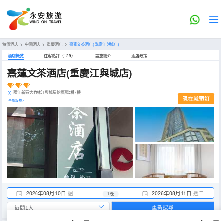
特價酒店
>
中國酒店
>
重慶酒店
>
熹蓮文茶酒店(重慶江與城店)
酒店概览
住客點評（129）
設施簡介
酒店政策
熹蓮文茶酒店(重慶江與城店)
兩江新區大竹林江與城星怡廣場c棟7樓
現在就預訂
全部設施>
2026年08月10日
週一
2026年08月11日
週二
1 晚
重新搜尋