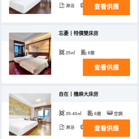
查看供應
淋浴
電視機
忘憂丨特價雙床房
25㎡
6層
查看供應
自在丨機麻大床房
35-40㎡
6層
空調
查看供應
淋浴
電視機