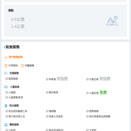
景點
4.9公里
5.4公里
設施服務
熱門服務設施
行李寄存
叫醒服務
交通服務
附加费
附加费
租車服務
停車場
代客泊車
小童設施
免費
小童餐
嬰兒推車
小童託管
小童書籍/影音
前台服務
前台提供翻譯工具
儲物櫃
禮賓服務
電子身份證入住
快速入住退房
前台貴重物品保險櫃
餐飲服務
小吃吧
售貨亭/便利店
大堂吧