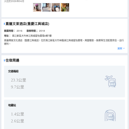
入住於2026年04月
熹蓮文茶酒店(重慶江與城店)
開業時間：
2016
装修時間；
2018
地址：
兩江新區大竹林江與城星怡廣場c棟7樓
熹蓮禪茶文化酒店（重慶江與城店）位於兩江新區大竹林龍湖江與城星怡廣場，周圍餐飲、娛樂等生活配套齊全，出行
便利。
這既一家以禪茶文化為主題的精品養生酒店，也是一家特殊的城市人文民宿，以古樸、寧靜、自然為核心特色，一桌一
展開
椅，一門一窗，一葉一草都經過主人悉心打造，無不透露着寧靜祥和、意趣無窮的禪意文化。
客房均嚴格按照星級品質的客房標準打造，獨立分區的衞生間，TOTO衞浴，乳膠健康睡眠床墊，綠茶精油洗護用品，
房間還特別配有功夫茶和植物香薰。
住宿周邊
酒店設有茶藝會所，會議室，輕食餐廳，書畫室，閲讀區，禪茶區，免費洗衣。入住客人可以免費品茶，享用精緻茶
點，借閲古典文學書籍和使用我們特意為您準備好的筆墨紙硯揮毫潑墨。
熹蓮還為會員不定期舉行的特色禪修活動及養生講座，令疲於都市生活的您，於自然靜謐間，舒展身心，享受自在而充
滿智慧的休閒度假方式，靜享心靈。書畫怡情，禪茶怡性，願熹蓮是您的靜休之地也是您就別重歸温馨的家。
交通樞紐
23.3公里
9.7公里
地鐵站
1.4公里
2.6公里