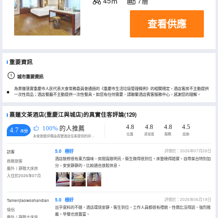
45㎡
7層
查看供應
重要資訊
城市重要資訊
為貫徹落實重慶市人民代表大會常務委員會通過的《重慶市生活垃圾管理條例》的相關規定，酒店客房不主動提供
一次性用品；酒店餐廳不主動提供一次性餐具。如您有任何需要，請聯繫酒店賓客服務中心，感謝您的理解。
熹蓮文茶酒店(重慶江與城店)的真實住客評論(129)
4.8
4.8
4.8
4.5
100%
的人推薦
4.7
/5分
位置
清潔度
服務
設施
永安旅遊評價由真實酒店住客提供的評價。
5.0
極好
評價於：2026年07月28日
訪客
酒店裝修很有東方韻味，房間寬敞明亮，衞生做得很到位。床墊睡得踏實，自帶茶台特別加
商務旅客
分，安安靜靜的，比較適合放鬆休息。
塵外丨靜雅大床房
入住於2026年07月
5.0
極好
評價於：2026年06月19日
Tamenjiaowoshandian
出乎意料的不錯，酒店環境安靜，衞生到位，工作人員都很有禮貌，性價比沒得説，強烈推
情侶
薦。早餐也很豐富。
塵外丨靜雅大床房