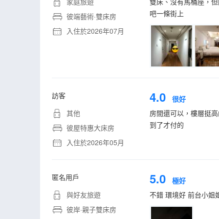
家庭旅遊
雙床、沒有馬桶座，但
吧一條街上
彼端藝術·雙床房
入住於2026年07月
4.0
訪客
很好
其他
房間還可以，樓層挺高
到了才付的
彼屋特惠大床房
入住於2026年05月
5.0
匿名用戶
極好
與好友旅遊
不錯 環境好 前台小姐
彼岸·親子雙床房