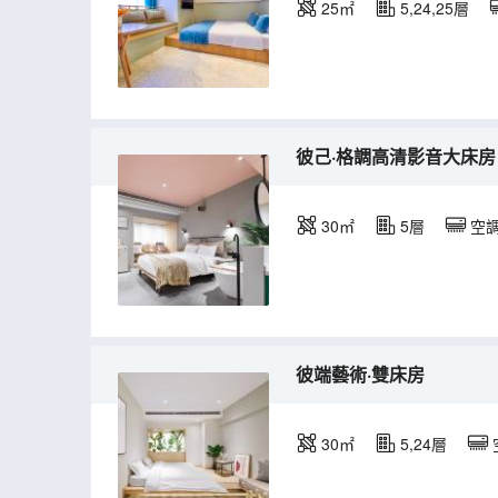
25㎡
5,24,25層
彼己·格調高清影音大床房
30㎡
5層
空
彼端藝術·雙床房
30㎡
5,24層