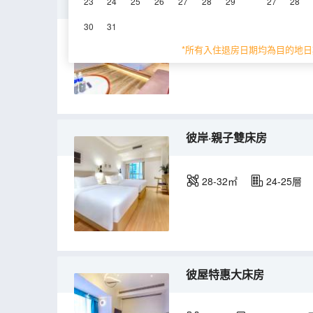
彼此·The one大床房
23
24
25
26
27
28
29
27
28
30
31
22㎡
5,24-25層
*所有入住退房日期均為目的地日
彼岸·親子雙床房
28-32㎡
24-25層
彼屋特惠大床房