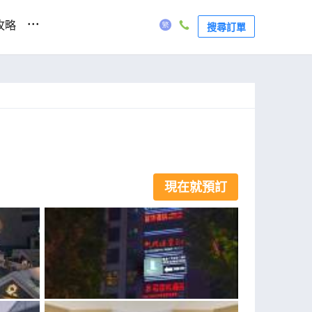
...
攻略
搜尋訂單
現在就預訂