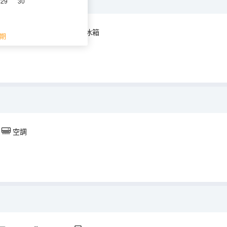
29
30
空調
電視機
冰箱
期
空調