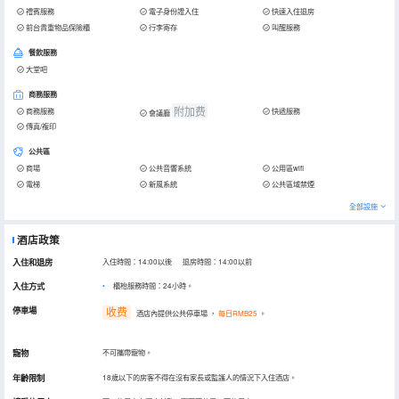
禮賓服務
電子身份證入住
快速入住退房
前台貴重物品保險櫃
行李寄存
叫醒服務
餐飲服務
大堂吧
商務服務
附加费
商務服務
快遞服務
會議廳
傳真/複印
公共區
商場
公共音響系統
公用區wifi
電梯
新風系統
公共區域禁煙
全部設施
酒店政策
入住和退房
入住時間：14:00以後 退房時間：14:00以前
入住方式
櫃枱服務時間：24小時。
停車場
收费
酒店內提供公共停車場
，
每日RMB25
。
寵物
不可攜帶寵物。
年齡限制
18歲以下的房客不得在沒有家長或監護人的情況下入住酒店。