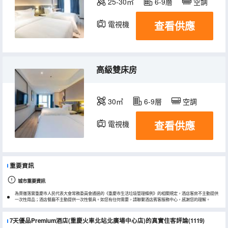
25-30㎡
6-9層
空調
查看供應
電視機
高級雙床房
30㎡
6-9層
空調
查看供應
電視機
重要資訊
城市重要資訊
為貫徹落實重慶市人民代表大會常務委員會通過的《重慶市生活垃圾管理條例》的相關規定，酒店客房不主動提供
一次性用品；酒店餐廳不主動提供一次性餐具。如您有任何需要，請聯繫酒店賓客服務中心，感謝您的理解。
7天優品Premium酒店(重慶火車北站北廣場中心店)的真實住客評論(1119)