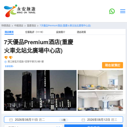
特價酒店
>
中國酒店
>
重慶酒店
>
7天優品Premium酒店(重慶火車北站北廣場中心店)
酒店概览
住客點評（1119）
設施簡介
酒店政策
7天優品Premium酒店(重慶
火車北站北廣場中心店)
兩江新區天禧路1號華宇摩天2棟1樓
現在就預訂
全部設施>
2026年08月11日
週二
2026年08月12日
週三
1 晚