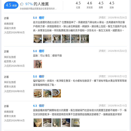
4.5
4.6
4.5
4.5
97%
的人推薦
4.5
/5分
位置
清潔度
服務
設施
永安旅遊評價由真實酒店住客提供的評價。
5.0
極好
評價於：2026年06月26日
訪客
這次出差選的酒店太成功了 位置簡直神了，旁邊就是汽車站和火車站，去周邊城市拜訪客
商務旅客
戶極其方便。房間面積很大，辦公桌也夠寬敞，網速快，適合晚上加班。衞生方面挑不出毛
高級大床房
病，床單潔白如新。特別點贊乾濕分離的洗手間和一次性毛巾，衞生又高效。細節滿分。
入住於2026年06月
5.0
極好
評價於：2026年05月22日
訪客
設施：可以 衞生：都很不錯
與好友旅遊
經濟單人房
入住於2026年05月
5.0
極好
評價於：2026年05月12日
訪客
蠻好蠻好的，房間大，乾淨衞生整潔，毛巾都有包裝袋子，樓下就有早點水果店等等等等就
與好友旅遊
是等電梯時間長了點，
標準大床房
入住於2026年05月
4.3
很好
評價於：2026年04月15日
訪客
設施設備房間門開關有很大的異響，衞生間玻璃門也是有很大的異響怎麼都不維修一下，衞
商務旅客
生狀況倒是乾淨，環境就是隔音效果不怎麼理想這個應該是硬傷了，服務員態度非常好
標準大床房
入住於2026年04月