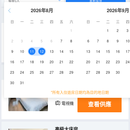
重新搜尋
2026年8月
2026年9月
標準大床房
日
一
二
三
四
五
六
日
一
二
三
四
1
1
2
3
25㎡
6-9層
空調
2
3
4
5
6
7
8
6
7
8
9
10
查看供應
電視機
9
10
11
12
13
14
15
13
14
15
16
17
16
17
18
19
20
21
22
20
21
22
23
24
豪華大床房
23
24
25
26
27
28
29
27
28
29
30
30
31
25-30㎡
6-9層
空調
*所有入住退房日期均為目的地日期
查看供應
電視機
高級大床房