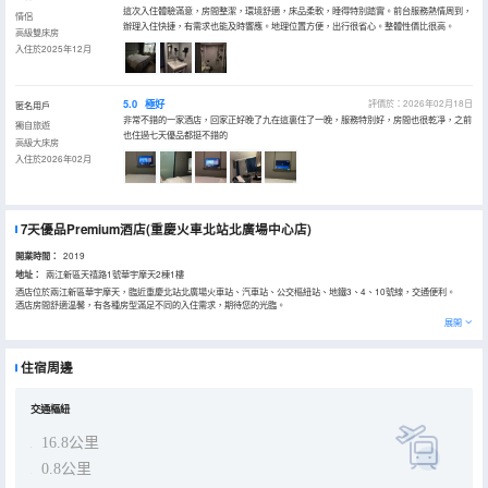
這次入住體驗滿意，房間整潔，環境舒適，床品柔軟，睡得特別踏實。前台服務熱情周到，
情侶
辦理入住快捷，有需求也能及時響應。地理位置方便，出行很省心。整體性價比很高。
高級雙床房
入住於2025年12月
5.0
極好
評價於：2026年02月18日
匿名用戶
非常不錯的一家酒店，回家正好晚了九在這裏住了一晚，服務特別好，房間也很乾凈，之前
獨自旅遊
也住過七天優品都挺不錯的
高級大床房
入住於2026年02月
7天優品Premium酒店(重慶火車北站北廣場中心店)
開業時間：
2019
地址：
兩江新區天禧路1號華宇摩天2棟1樓
酒店位於兩江新區華宇摩天，臨近重慶北站北廣場火車站、汽車站、公交樞紐站、地鐵3、4、10號線，交通便利。
酒店房間舒適温馨，有各種房型滿足不同的入住需求，期待您的光臨。
展開
住宿周邊
交通樞紐
16.8公里
0.8公里