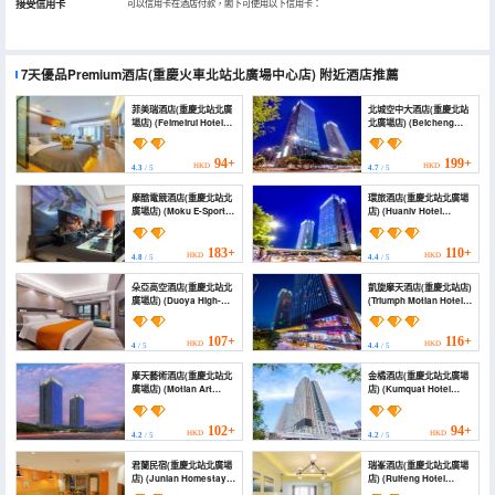
接受信用卡
可以信用卡在酒店付款，閣下可使用以下信用卡：
7天優品Premium酒店(重慶火車北站北廣場中心店)
附近酒店推薦
菲美瑞酒店(重慶北站北廣
北城空中大酒店(重慶北站
場店) (Feimeirui Hotel
北廣場店) (Beicheng
(Chongqing North
Sky Hotel (North
Railway Station North
Square of Chongqing
Square))
North Railway Station))
94+
199+
HKD
HKD
4.3
/ 5
4.7
/ 5
摩酷電競酒店(重慶北站北
環旅酒店(重慶北站北廣場
廣場店) (Moku E-Sports
店) (Huanlv Hotel
Hotel (Chongqing North
(Chongqing North
Railway Station North
Station North Square
Square))
Branch))
183+
110+
HKD
HKD
4.8
/ 5
4.4
/ 5
朵亞高空酒店(重慶北站北
凱旋摩天酒店(重慶北站店)
廣場店) (Duoya High-
(Triumph Motian Hotel
Rise Hotel (Chongqing
(Chongqing North
North Railway Station
Railway Station))
North Square))
107+
116+
HKD
HKD
4
/ 5
4.4
/ 5
摩天藝術酒店(重慶北站北
金橘酒店(重慶北站北廣場
廣場店) (Motian Art
店) (Kumquat Hotel
Hotel (Chongqing North
(Chongqing North
Railway Station North
Railway Station North
Square))
Square))
102+
94+
HKD
HKD
4.2
/ 5
4.2
/ 5
君蘭民宿(重慶北站北廣場
瑞峯酒店(重慶北站北廣場
店) (Junlan Homestay
店) (Ruifeng Hotel
(Chongqing North
(Chongqing North