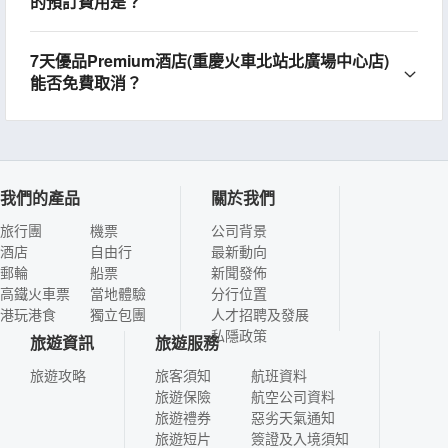
的預訂費用是？
7天優品Premium酒店(重慶火車北站北廣場中心店)
能否免費取消？
我們的產品
關於我們
旅行團
機票
公司背景
酒店
自由行
最新動向
郵輪
船票
新聞發佈
高鐵火車票
當地體驗
分行位置
港玩港食
獨立包團
人才招聘及發展
私隱政策
旅遊資訊
旅遊服務
旅遊攻略
旅客須知
航班資料
旅遊保險
航空公司資料
旅遊禮券
惡劣天氣通知
旅遊短片
簽證及入境須知