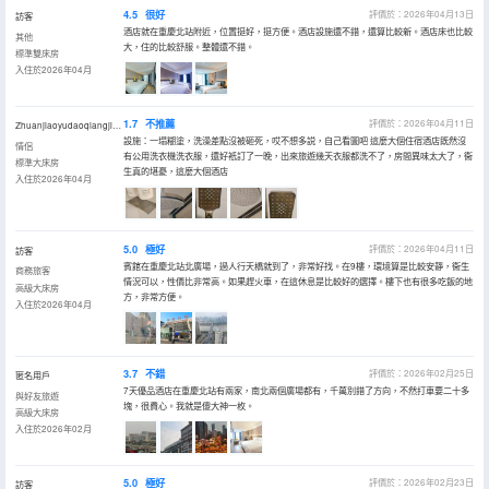
4.5
很好
評價於：2026年04月13日
訪客
酒店就在重慶北站附近，位置挺好，挺方便。酒店設施還不錯，還算比較新。酒店床也比較
其他
大，住的比較舒服。整體還不錯。
標準雙床房
入住於2026年04月
1.7
不推薦
評價於：2026年04月11日
Zhuanjiaoyudaoqiangjiede！
設施：一塌糊塗，洗澡差點沒被砸死，哎不想多説，自己看圖吧 這麼大個住宿酒店既然沒
情侶
有公用洗衣機洗衣服，還好衹訂了一晚，出來旅遊幾天衣服都洗不了，房間異味太大了，衞
標準大床房
生真的堪憂，這麼大個酒店
入住於2026年04月
5.0
極好
評價於：2026年04月11日
訪客
賓館在重慶北站北廣場，過人行天橋就到了，非常好找。在9樓，環境算是比較安靜，衞生
商務旅客
情況可以，性價比非常高。如果趕火車，在這休息是比較好的選擇。樓下也有很多吃飯的地
高級大床房
方，非常方便。
入住於2026年04月
3.7
不錯
評價於：2026年02月25日
匿名用戶
7天優品酒店在重慶北站有兩家，南北兩個廣場都有，千萬別錯了方向，不然打車要二十多
與好友旅遊
塊，很費心。我就是傻大神一枚。
高級大床房
入住於2026年02月
5.0
極好
評價於：2026年02月23日
訪客