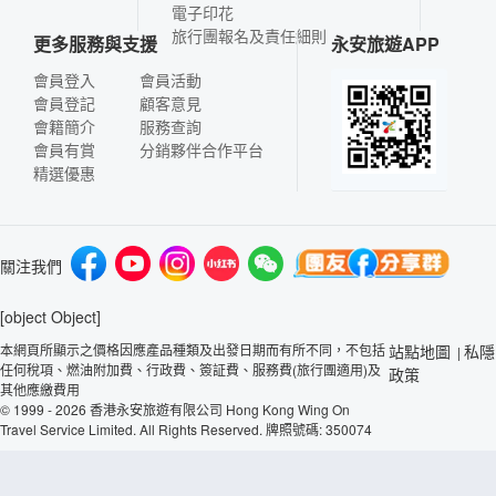
電子印花
旅行團報名及責任細則
更多服務與支援
永安旅遊APP
會員登入
會員活動
會員登記
顧客意見
會籍簡介
服務查詢
會員有賞
分銷夥伴合作平台
精選優惠
關注我們
[object Object]
本網頁所顯示之價格因應產品種類及出發日期而有所不同，不包括
站點地圖
私隱
|
任何稅項、燃油附加費、行政費、簽証費、服務費(旅行團適用)及
政策
其他應繳費用
© 1999 - 2026 香港永安旅遊有限公司 Hong Kong Wing On
Travel Service Limited. All Rights Reserved. 牌照號碼: 350074