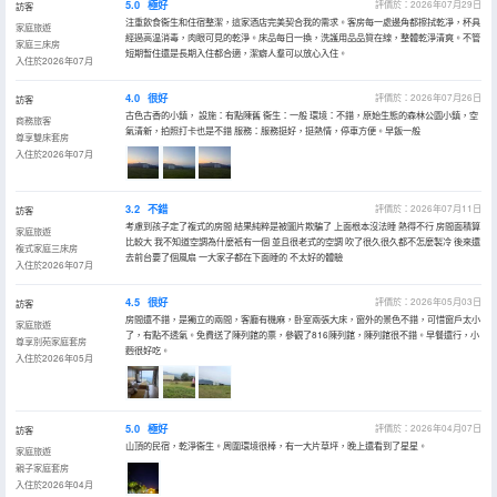
5.0
極好
評價於：2026年07月29日
訪客
注重飲食衞生和住宿整潔，這家酒店完美契合我的需求。客房每一處邊角都擦拭乾凈，杯具
家庭旅遊
經過高温消毒，肉眼可見的乾淨。床品每日一換，洗護用品品質在線，整體乾淨清爽。不管
家庭三床房
短期暫住還是長期入住都合適，潔癖人羣可以放心入住。
入住於2026年07月
4.0
很好
評價於：2026年07月26日
訪客
古色古香的小鎮， 設施：有點陳舊 衞生：一般 環境：不錯，原始生態的森林公園小鎮，空
商務旅客
氣清新，拍照打卡也是不錯 服務：服務挺好，挺熱情，停車方便。早飯一般
尊享雙床套房
入住於2026年07月
3.2
不錯
評價於：2026年07月11日
訪客
考慮到孩子定了複式的房間 結果純粹是被圖片欺騙了 上面根本沒法睡 熱得不行 房間面積算
家庭旅遊
比較大 我不知道空調為什麼衹有一個 並且很老式的空調 吹了很久很久都不怎麼製冷 後來還
複式家庭三床房
去前台要了個風扇 一大家子都在下面睡的 不太好的體驗
入住於2026年07月
4.5
很好
評價於：2026年05月03日
訪客
房間還不錯，是獨立的兩間，客廳有機麻，卧室兩張大床，窗外的景色不錯，可惜窗戶太小
家庭旅遊
了，有點不透氣。免費送了陳列館的票，參觀了816陳列館，陳列館很不錯。早餐還行，小
尊享別苑家庭套房
麪很好吃。
入住於2026年05月
5.0
極好
評價於：2026年04月07日
訪客
山頂的民宿，乾淨衞生。周圍環境很棒，有一大片草坪，晚上還看到了星星。
家庭旅遊
親子家庭套房
入住於2026年04月