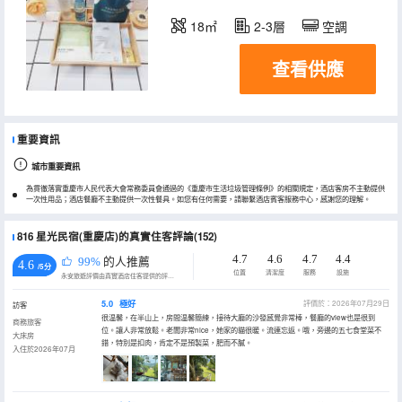
18㎡
2-3層
空調
查看供應
重要資訊
城市重要資訊
為貫徹落實重慶市人民代表大會常務委員會通過的《重慶市生活垃圾管理條例》的相關規定，酒店客房不主動提供
一次性用品；酒店餐廳不主動提供一次性餐具。如您有任何需要，請聯繫酒店賓客服務中心，感謝您的理解。
816 星光民宿(重慶店)的真實住客評論(152)
4.7
4.6
4.7
4.4
99%
的人推薦
4.6
/5分
位置
清潔度
服務
設施
永安旅遊評價由真實酒店住客提供的評價。
5.0
極好
評價於：2026年07月29日
訪客
很温馨，在半山上，房間温馨簡練，接待大廳的沙發感覺非常棒，餐廳的view也是很到
商務旅客
位。讓人非常放鬆。老闆非常nice，她家的貓很暖。流連忘返。哦，旁邊的五七食堂菜不
大床房
錯，特別是扣肉，肯定不是預製菜，肥而不膩。
入住於2026年07月