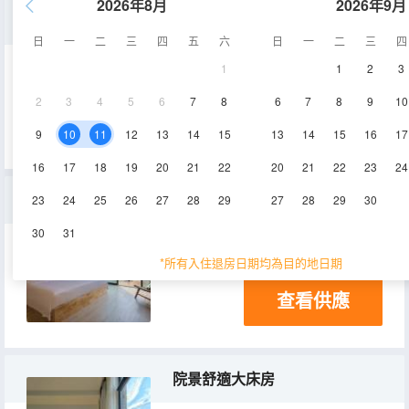
2026年8月
2026年9月
大床房
日
一
二
三
四
五
六
日
一
二
三
四
1
1
2
3
18-23㎡
2-3層
空調
2
3
4
5
6
7
8
6
7
8
9
10
查看供應
9
10
11
12
13
14
15
13
14
15
16
17
16
17
18
19
20
21
22
20
21
22
23
24
複式小別苑
23
24
25
26
27
28
29
27
28
29
30
30
31
30㎡
1層
空調
*所有入住退房日期均為目的地日期
查看供應
院景舒適大床房