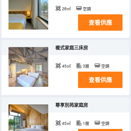
28㎡
空調
查看供應
複式家庭三床房
45㎡
3層
空調
查看供應
尊享別苑家庭房
45㎡
1層
空調