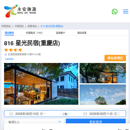
特價酒店
>
中國酒店
>
重慶酒店
>
816 星光民宿(重慶店)
酒店概览
住客點評（152）
設施簡介
酒店政策
816 星光民宿(重慶店)
白濤街道建峯東路10號816小鎮
現在就預訂
全部設施>
2026年08月10日
週一
2026年08月11日
週二
1 晚
重新搜尋