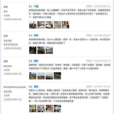
3.7
不錯
評價於：2026年03月31日
訪客
房間設施有點陳舊，看上去臟臟的，但是不是不乾淨，就是太舊了好多劃痕，周邊環境很清
其他
凈，蠻舒服的，早餐小麪好吃，不過在816景區附近也沒啥很好的住宿了，這家還算可以
大床房
了，衹要不要有太大期望
入住於2026年03月
4.3
很好
評價於：2026年02月26日
訪客
房間稍微有點老舊，在816小鎮裏面，環境一流，洗澡水也還可以，比較舒服，床也挺舒服
家庭旅遊
的，價格中規中矩，再便宜點可就更好了
尊享別苑家庭房
入住於2026年02月
5.0
極好
評價於：2026年02月01日
訪客
服務熱情，環境似世外桃源，有書吧，咖啡廳，大玻璃窗，升級了別墅房，超預期。送的陳
獨自旅遊
列館票因為下午四點半了沒能參觀成，遺憾。離816地下工程有15分鐘的車程。
大床房
入住於2026年01月
5.0
極好
評價於：2025年11月13日
Nimingdeheizuanguibinyonghu
為看816工程而來，距離9公里很近，住宿房間工業風，配套齊全，衞生乾淨，早餐簡單好
家庭旅遊
吃，距離生活區3公里，也算方便！但是房子據説舊廠房改造，所以外部不是很新，但是整
大床房
體很有歲月感，休息區和通道好多玻璃棧道，從不敢走這東西的我，也是勇敢了一回挺有
入住於2025年11月
趣！一家人住的感覺不錯，下次朋友來會推薦這裏