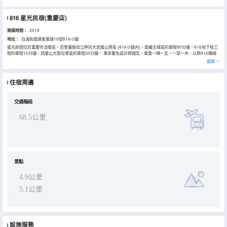
816 星光民宿(重慶店)
開業時間：
2019
地址：
白濤街道建峯東路10號816小鎮
星光民宿位於重慶市涪陵區，百里畫廊烏江畔的大武陵山景區 (816小鎮內)，距離主城區約車程90分鐘，816地下核工
程約車程10分鐘，武陵山大裂谷景區約車程30分鐘。 秉承著名設計師理念，尊重一磚一瓦，一草一木，以原816機械
廠辦公樓舊址為基礎，輕介入，微改造，讓建築融入於自然，是晝觀遠山，夜見星光的一個融入自然的靜怡空間。是春
展開
見百花開，夏見霞空萬里，秋見雲海變幻，冬見晨霧瀰漫的野奢山居民宿。 星光民宿由飄浮在香樟樹林中的玻璃咖啡
廳、藏在林中的多間客房，草坪上的書院、崖壁上的酒吧、餐廳、親子樂園等配套設施組成。民宿內包括房間無線WIFI
全覆蓋，配備中央空調，智能馬桶，獨立淋浴，50寸液晶電視，星級床上用品等。 歡迎入駐星光民宿，感受山居生活，
住宿周邊
與自然相融，開啟您休憩獨享的美好時光。
交通樞紐
68.5公里
景點
4.9公里
5.1公里
設施服務