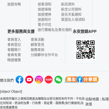
旅遊攻略
旅客須知
航班資料
旅遊保險
航空公司資料
旅遊禮券
惡劣天氣通知
旅遊短片
簽證及入境須知
電子印花
旅行團報名及責任細則
更多服務與支援
永安旅遊APP
會員登入
會員活動
會員登記
顧客意見
會籍簡介
服務查詢
會員有賞
分銷夥伴合作平台
精選優惠
關注我們
[object Object]
本網頁所顯示之價格因應產品種類及出發日期而有所不同，不包括
站點地圖
私隱
|
任何稅項、燃油附加費、行政費、簽証費、服務費(旅行團適用)及
政策
其他應繳費用