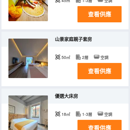
45㎡
1-3層
空調
查看供應
山景家庭親子套房
50㎡
2層
空調
查看供應
優選大床房
18㎡
1-3層
空調
查看供應