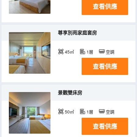
查看供應
尊享別苑家庭套房
45㎡
1層
空調
查看供應
景觀雙床房
50㎡
1層
空調
查看供應