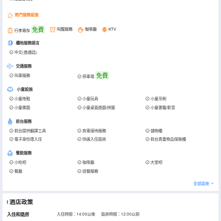
熱門服務設施
免費
叫醒服務
咖啡廳
KTV
行李寄存
櫃枱服務語言
中文(普通話)
交通服務
免費
叫車服務
停車場
小童設施
小童拖鞋
小童玩具
小童牙刷
小童樂園
小童桌面遊戲/拼圖
小童書籍/影音
前台服務
前台提供翻譯工具
房東接待服務
儲物櫃
電子身份證入住
快速入住退房
前台貴重物品保險櫃
餐飲服務
小吃吧
咖啡廳
大堂吧
餐廳
送餐服務
全部設施
酒店政策
入住和退房
入住時間：14:00以後 退房時間：12:00以前