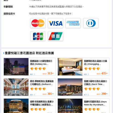
年齡限制
18歲以下的房客不得在沒有家長或監護人的情況下入住酒店。
接受信用卡
可以信用卡在酒店付款，閣下可使用以下信用卡：
重慶悅磁江景花園酒店
附近酒店推薦
重慶磁器口古鎮智選假日
重慶華舫酒店(磁器口古鎮
酒店 (Holiday Inn
店) (Chongqing
Express CHONGQING
Huafang Hotel)
CIQIKOU ANCIENT
TOWN by IHG)
313+
435+
HKD
HKD
4.8
/ 5
4.8
/ 5
慕思·禪睡眠酒店(重慶磁器
重慶沙磁時光酒店(磁器口
口地鐵站店) (DeRucci
古鎮店) (Such Time
Hotel (Chongqing
Hotel ciqikou)
Ciqikou Metro Station
Store))
301+
290+
HKD
HKD
4.8
/ 5
4.7
/ 5
揚際·悅程國際酒店(重慶沙
重慶科苑戴斯酒店 (Days
坪壩高鐵站三峽廣場店)
Hotel By Wyndham
(Yangj.Yueicheng
Chongqing Keyuan)
International Hotel