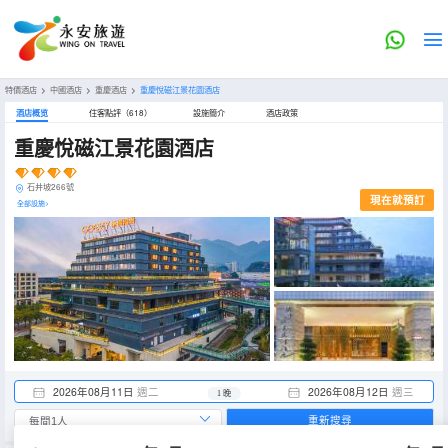
特價酒店
>
中國酒店
>
重慶酒店
>
重慶悅磁江景花園酒店
酒店概览
住客點評（618）
設施簡介
酒店政策
重慶悅磁江景花園酒店
石井坡266號
現在就預訂
全部設施>
2026年08月11日
週二
2026年08月12日
週三
1 晚
重新搜尋