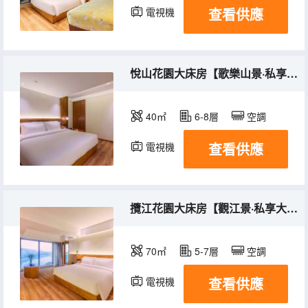
查看供應
電視機
冰箱
悅山花園大床房【歌樂山景·私享花園·舒達床墊】
40㎡
6-8層
空調
查看供應
電視機
冰箱
攬江花園大床房【觀江景·私享大花園·全景落地窗】
70㎡
5-7層
空調
查看供應
電視機
冰箱