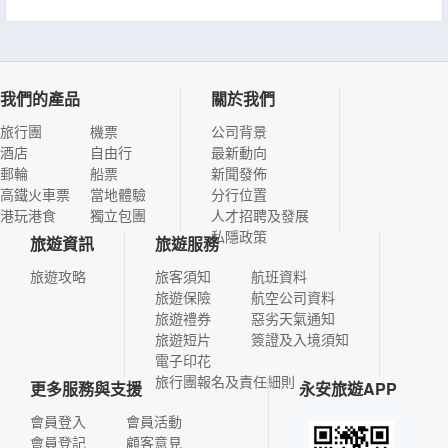
我們的產品
關於我們
旅行團
機票
公司背景
酒店
自由行
最新動向
郵輪
船票
新聞發佈
高鐵火車票
當地體驗
分行位置
港玩港食
獨立包團
人才招聘及發展
私隱政策
旅遊資訊
旅遊服務
旅遊攻略
旅客須知
航班資料
旅遊保險
航空公司資料
旅遊禮券
惡劣天氣通知
旅遊短片
簽證及入境須知
電子印花
旅行團報名及責任細則
更多服務與支援
永安旅遊APP
會員登入
會員活動
會員登記
顧客意見