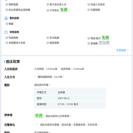
禮賓服務
電子身份證入住
快速入住退房
免費
前台貴重物品保險櫃
叫醒服務
行李寄存
餐飲服務
餐廳
商務服務
免費
快遞服務
多功能廳
傳真/複印
附加费
多媒體演示系統
婚宴服務
會議廳
全部設施
酒店政策
入住和退房
入住時間：13:00以後 退房時間：13:00以前
入住方式
櫃枱服務時間：24小時。
餐飲
酒店提供早餐。
早餐形式
自助餐
費用
CNY 38/人
營業時間
07:00 - 10:00 每天
停車場
免费
酒店內提供公共停車場
。
充電車位
•
酒店內提供充電樁，直流充電。充電樁有限，先到先得。
寵物
不可攜帶寵物。