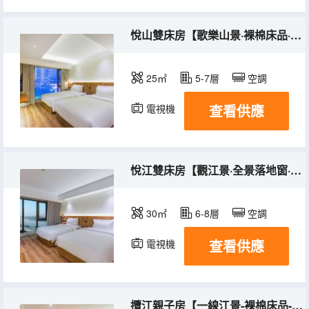
悅山雙床房【歌樂山景·裸棉床品·浴袍冰箱】
25㎡
5-7層
空調
查看供應
電視機
冰箱
悅江雙床房【觀江景·全景落地窗·裸棉床品】
30㎡
6-8層
空調
查看供應
電視機
冰箱
攬江親子房【一線江景-裸棉床品-舒達床墊-私享空間】