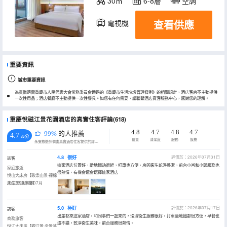
30㎡
6-8層
空調
查看供應
電視機
冰箱
重要資訊
城市重要資訊
為貫徹落實重慶市人民代表大會常務委員會通過的《重慶市生活垃圾管理條例》的相關規定，酒店客房不主動提供
一次性用品；酒店餐廳不主動提供一次性餐具。如您有任何需要，請聯繫酒店賓客服務中心，感謝您的理解。
重慶悅磁江景花園酒店的真實住客評論(618)
4.8
4.7
4.8
4.7
99%
的人推薦
4.7
/5分
位置
清潔度
服務
設施
永安旅遊評價由真實酒店住客提供的評價。
4.8
很好
評價於：2026年07月31日
訪客
這家酒店位置好，離地鐵站很近，打車也方便，房間衞生乾淨整潔，前台小肖和小鄭服務也
家庭旅遊
很熱情，有機會還會選擇這家酒店
悅山大床房【歌樂山景·裸棉
床品·舒達床墊】
入住於2026年07月
5.0
極好
評價於：2026年07月17日
訪客
出差都來這家酒店，和同事們一起來的，環境衞生服務很好，打車坐地鐵都很方便，早餐也
商務旅客
還不錯，乾淨衞生美味，前台服務很熱情。
悅江大床房【觀江景·全景落