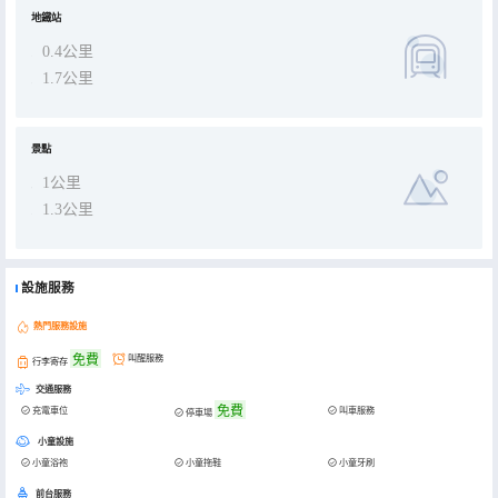
地鐵站
0.4公里
1.7公里
景點
1公里
1.3公里
設施服務
熱門服務設施
免費
叫醒服務
行李寄存
交通服務
免費
充電車位
叫車服務
停車場
小童設施
小童浴袍
小童拖鞋
小童牙刷
前台服務