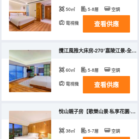
50㎡
5-8層
空調
查看供應
電視機
冰箱
攬江風雅大床房-270°嘉陵江景-全景落地窗-舒達床墊
60㎡
5-8層
空調
查看供應
電視機
冰箱
悅山親子房【歌樂山景·私享花園·舒達床墊】
38㎡
5-7層
空調