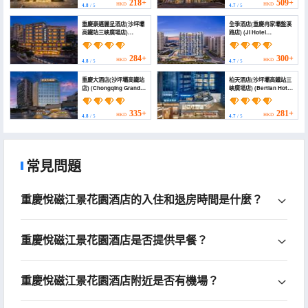
(Ciqikou
218+
509+
HKD
HKD
4.8
/ 5
4.7
/ 5
BranchShapingba High
speed Railway Station
重慶豪邁麗呈酒店(沙坪壩
全季酒店(重慶冉家壩盤溪
Chongqing))
高鐵站三峽廣場店)
路店) (JI Hotel
(HAOMAI HOTEL)
(Chongqing Ranjiaba
Panxi Road))
284+
300+
HKD
HKD
4.8
/ 5
4.7
/ 5
重慶大酒店(沙坪壩高鐵站
柏天酒店(沙坪壩高鐵站三
店) (Chongqing Grand
峽廣場店) (Bertian Hotel
Hotel)
(Shapingba High Speed
Railway Station Sanxia
Plaza))
335+
281+
HKD
HKD
4.8
/ 5
4.7
/ 5
常見問題
重慶悅磁江景花園酒店的入住和退房時間是什麼？
重慶悅磁江景花園酒店是否提供早餐？
重慶悅磁江景花園酒店附近是否有機場？