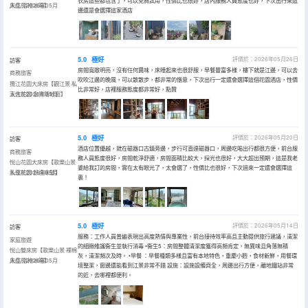
衣房這些都包含了，可以免費試用，性價比也很好，店內服務人員態度也好，下次出行來這
床品·浴袍冰箱】
入住於2026年05月
邊還是會選擇這家酒店
5.0
極好
評價於：2026年05月26日
訪客
房間寬敞明亮，沒有任何異味，床睡起來也很舒服，早餐豐富多樣，樓下就是江邊，可以去
商務旅客
吹吹江邊的晚風，可以散散步，都非常的愜意，下次出行一定還會選擇這個花園酒店，性價
攬江花園大床房【觀江景·私
比非常好，店裡服務態度都非常好，點贊
享大花園·全景落地窗】
入住於2026年05月
5.0
極好
評價於：2026年05月20日
訪客
酒店位置優越，就在磁器口古鎮旁邊，步行可直達磁器口，周邊吃喝出行都很方便，前台服
商務旅客
務人員態度很好，房間乾淨舒適，房間面積比較大，採光也很好，大大超出預期，這是我老
悅山花園大床房【歌樂山景·
婆給我訂的房間，實在太有眼光了，太會選了，性價比也很好，下次過來一定還會選擇這
私享花園·舒達床墊】
入住於2026年05月
裏！
5.0
極好
評價於：2026年05月14日
訪客
服務：工作人員普遍表現出高度熱情與專業性，前台接待效率高且主動提供旅行建議，清潔
家庭旅遊
的細緻維護衞生並執行消毒 •衞生5：房間整體清潔度獲得高頻肯定，無異味且角落無積
悅山雙床房【歌樂山景·裸棉
灰，清潔頻次及時。 •早餐 ：早餐種類多樣且富有本地特色，重慶小麪，食材新鮮，用餐環
床品·浴袍冰箱】
入住於2026年05月
境整潔，窗邊還能看到江景非常不錯 設施：設施設備齊全，周邊出行方便，離地鐵站非常
的近，去哪裡都便利。