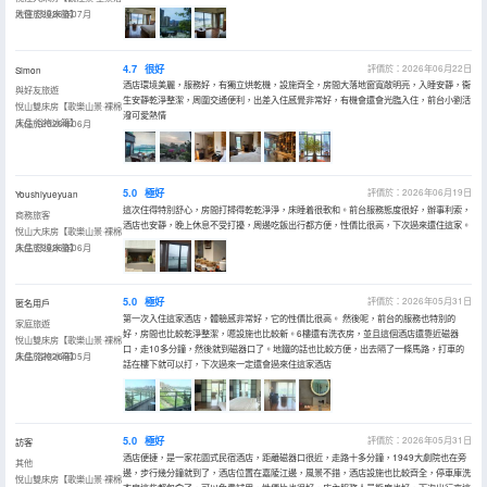
地窗·舒達床墊】
入住於2026年07月
4.7
很好
評價於：2026年06月22日
Simon
酒店環境美麗，服務好，有獨立烘乾機，設施齊全，房間大落地窗寬敞明亮，入睡安靜，衞
與好友旅遊
生安靜乾淨整潔，周圍交通便利，出差入住感覺非常好，有機會還會光臨入住，前台小劉活
悅山雙床房【歌樂山景·裸棉
潑可愛熱情
床品·浴袍冰箱】
入住於2026年06月
5.0
極好
評價於：2026年06月19日
Youshiyueyuan
這次住得特別舒心，房間打掃得乾乾淨淨，床睡着很軟和。前台服務態度很好，辦事利索，
商務旅客
酒店也安靜，晚上休息不受打擾，周邊吃飯出行都方便，性價比很高，下次過來還住這家。
悅山大床房【歌樂山景·裸棉
床品·舒達床墊】
入住於2026年06月
5.0
極好
評價於：2026年05月31日
匿名用戶
第一次入住這家酒店，體驗感非常好，它的性價比很高。 然後呢，前台的服務也特別的
家庭旅遊
好，房間也比較乾淨整潔，嗯設施也比較新。6樓還有洗衣房，並且這個酒店還靠近磁器
悅山雙床房【歌樂山景·裸棉
口，走10多分鐘，然後就到磁器口了。地鐵的話也比較方便，出去隔了一條馬路，打車的
床品·浴袍冰箱】
入住於2026年05月
話在樓下就可以打，下次過來一定還會過來住這家酒店
5.0
極好
評價於：2026年05月31日
訪客
酒店便捷，是一家花園式民宿酒店，距離磁器口很近，走路十多分鐘，1949大劇院也在旁
其他
邊，步行幾分鐘就到了，酒店位置在嘉陵江邊，風景不錯，酒店設施也比較齊全，停車庫洗
悅山雙床房【歌樂山景·裸棉