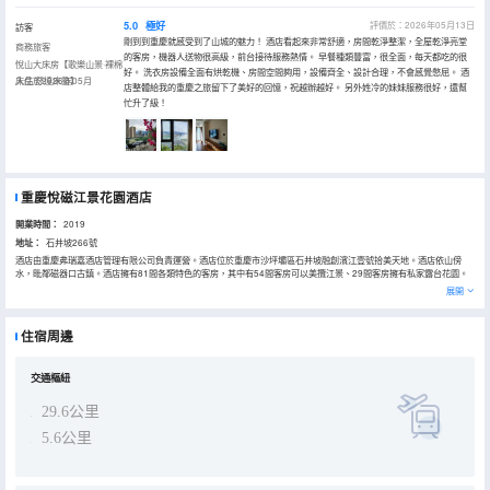
5.0
極好
評價於：2026年05月13日
訪客
剛到到重慶就感受到了山城的魅力！ 酒店看起來非常舒適，房間乾淨整潔，全屋乾淨亮堂
商務旅客
的客房，機器人送物很高級，前台接待服務熱情。 早餐種類豐富，很全面，每天都吃的很
悅山大床房【歌樂山景·裸棉
好。 洗衣房設備全面有烘乾機、房間空間夠用，設備齊全、設計合理，不會感覺憋屈。 酒
床品·舒達床墊】
入住於2026年05月
店整體給我的重慶之旅留下了美好的回憶，祝越辦越好。 另外姓冷的妹妹服務很好，還幫
忙升了級！
重慶悅磁江景花園酒店
開業時間：
2019
地址：
石井坡266號
酒店由重慶弗瑞嘉酒店管理有限公司負責運營。酒店位於重慶市沙坪壩區石井坡融創濱江壹號拾美天地。酒店依山傍
水，毗鄰磁器口古鎮。酒店擁有81間各類特色的客房，其中有54間客房可以美攬江景、29間客房擁有私家露台花園。
酒店頂層擁有多功能吧（悅磁Space）、空中花園。全方位提供精緻早餐及茶咖共藝。並可為客人提供各類定製式聚
展開
會、會議空間。
住宿周邊
交通樞紐
29.6公里
5.6公里