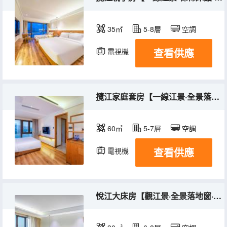
35㎡
5-8層
空調
查看供應
電視機
冰箱
攬江家庭套房【一線江景·全景落地窗·其樂空間】
60㎡
5-7層
空調
查看供應
電視機
冰箱
悅江大床房【觀江景·全景落地窗·舒達床墊】