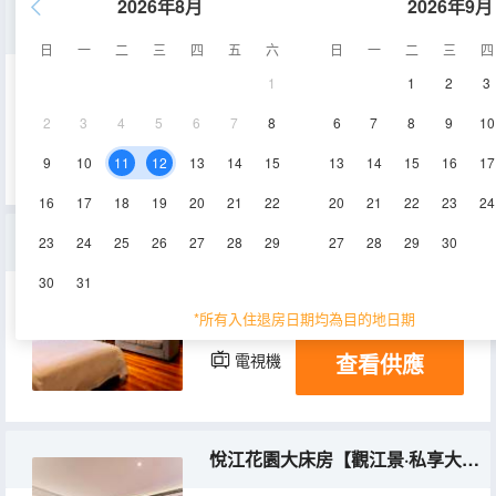
2026年8月
2026年9月
悅山大床房【歌樂山景·裸棉床品·舒達床墊】
日
一
二
三
四
五
六
日
一
二
三
四
1
1
2
3
25㎡
5-7層
空調
2
3
4
5
6
7
8
6
7
8
9
10
查看供應
電視機
冰箱
9
10
11
12
13
14
15
13
14
15
16
17
16
17
18
19
20
21
22
20
21
22
23
24
山居Party房
23
24
25
26
27
28
29
27
28
29
30
30
31
100㎡
5層
空調
*所有入住退房日期均為目的地日期
查看供應
電視機
冰箱
悅江花園大床房【觀江景·私享大花園·舒達床墊】