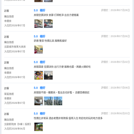
5.0
極好
評價於：2026年07月28日
訪客
房間空調涼快 安靜 打掃乾淨 出去方便推薦
獨自旅遊
幸運房
入住於2026年07月
5.0
極好
評價於：2026年07月26日
訪客
舒適 整潔 性價比高 服務態度好
獨自旅遊
北歐城市夜景大床房
入住於2026年07月
5.0
極好
評價於：2026年07月22日
訪客
房間滿意 空調涼快 出行方便 服務也還，周邊火鍋好吃
獨自旅遊
幸運房
入住於2026年07月
5.0
極好
評價於：2026年07月08日
訪客
房間挺不錯。樓層高。看出去也好看。 去觀音橋很近
家庭旅遊
幸運房
入住於2026年07月
5.0
極好
評價於：2026年06月20日
訪客
性價比非常高 酒店老闆非常熱情 值得入住 附近吃的玩的地方很多
獨自旅遊
北歐影院房【5棟丨投影】
入住於2026年06月