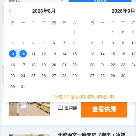
重新搜尋
2026年8月
2026年9月
北歐城市夜景大床房
日
一
二
三
四
五
六
日
一
二
三
四
1
1
2
3
38㎡
3-28層
空調
2
3
4
5
6
7
8
6
7
8
9
10
查看供應
電視機
9
10
11
12
13
14
15
13
14
15
16
17
16
17
18
19
20
21
22
20
21
22
23
24
幸運房
23
24
25
26
27
28
29
27
28
29
30
30
31
30㎡
1-3層
空調
*所有入住退房日期均為目的地日期
查看供應
電視機
北歐兩室一廳套房【廚房，冰箱，洗衣機】