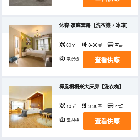
沐森-家庭套房【洗衣機，冰箱】
60㎡
3-30層
空調
查看供應
電視機
冰箱
禪風榻榻米大床房【洗衣機】
40㎡
3-30層
空調
查看供應
電視機