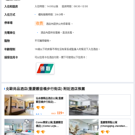
入住和退房
入住時間：14:00以後 退房時間：08:30-12:00
入住方式
櫃枱服務時間：24小時。
停車場
收费
酒店內提供公共停車場
。
充電車位
•
酒店內提供充電樁，直流充電。
寵物
不可攜帶寵物。
年齡限制
18歲以下的房客不得在沒有家長或監護人的情況下入住酒店。
接受信用卡
可以信用卡在酒店付款，閣下可使用以下信用卡：
北歐尚品酒店(重慶觀音橋步行街店)
附近酒店推薦
仙本娜精品酒店公寓(重慶
觀音橋步行街店)
(xianbennajingpin)
119+
HKD
4.4
/ 5
重慶懶魚民宿(觀音橋地鐵站店) (Lazy Fish
Como樂家公寓(重慶觀音
重慶簡單點公寓
Guesthouse,Guanyinqiao Metro Statin
橋店) (Como Lejia
(Chongqing Jiandian
Branch,Chongqing)
Apartment (Chongqing
Apartment)
Guanyinqiao))