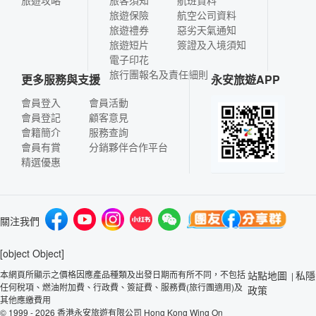
旅遊攻略
旅客須知
航班資料
旅遊保險
航空公司資料
旅遊禮券
惡劣天氣通知
旅遊短片
簽證及入境須知
電子印花
旅行團報名及責任細則
更多服務與支援
永安旅遊APP
會員登入
會員活動
會員登記
顧客意見
會籍簡介
服務查詢
會員有賞
分銷夥伴合作平台
精選優惠
關注我們
[object Object]
本網頁所顯示之價格因應產品種類及出發日期而有所不同，不包括
站點地圖
私隱
|
任何稅項、燃油附加費、行政費、簽証費、服務費(旅行團適用)及
政策
其他應繳費用
© 1999 - 2026 香港永安旅遊有限公司 Hong Kong Wing On