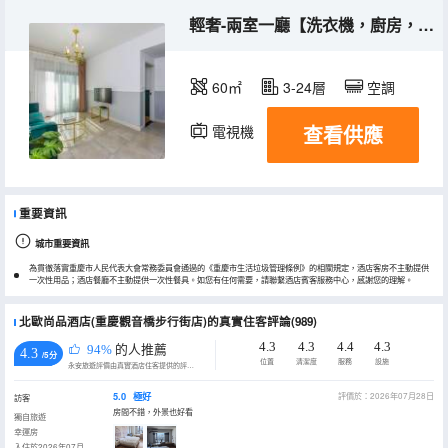
輕奢-兩室一廳【洗衣機，廚房，冰箱】
60㎡
3-24層
空調
查看供應
電視機
冰箱
重要資訊
城市重要資訊
為貫徹落實重慶市人民代表大會常務委員會通過的《重慶市生活垃圾管理條例》的相關規定，酒店客房不主動提供
一次性用品；酒店餐廳不主動提供一次性餐具。如您有任何需要，請聯繫酒店賓客服務中心，感謝您的理解。
北歐尚品酒店(重慶觀音橋步行街店)的真實住客評論(989)
4.3
4.3
4.4
4.3
94%
的人推薦
4.3
/5分
位置
清潔度
服務
設施
永安旅遊評價由真實酒店住客提供的評價。
5.0
極好
評價於：2026年07月28日
訪客
房間不錯，外景也好看
獨自旅遊
幸運房
入住於2026年07月