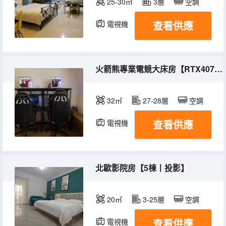
25-30㎡
3層
空調
查看供應
電視機
火箭熊專業電競大床房【RTX4070+高清240HZ+1+羅技】
32㎡
27-28層
空調
查看供應
電視機
北歐影院房【5棟丨投影】
20㎡
3-25層
空調
查看供應
電視機