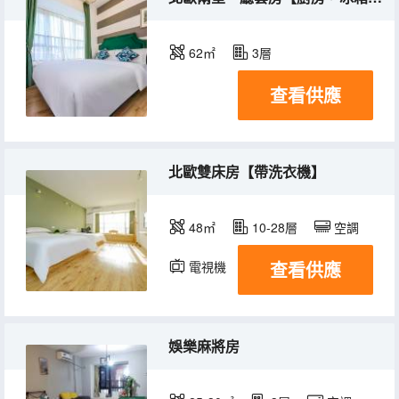
62㎡
3層
查看供應
北歐雙床房【帶洗衣機】
48㎡
10-28層
空調
查看供應
電視機
娛樂麻將房