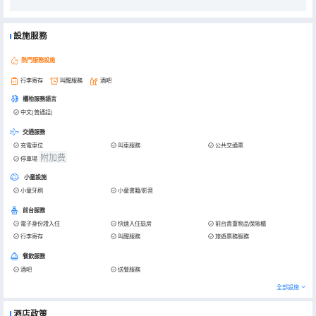
設施服務
熱門服務設施
行李寄存
叫醒服務
酒吧
櫃枱服務語言
中文(普通話)
交通服務
充電車位
叫車服務
公共交通票
附加费
停車場
小童設施
小童牙刷
小童書籍/影音
前台服務
電子身份證入住
快速入住退房
前台貴重物品保險櫃
行李寄存
叫醒服務
旅遊票務服務
餐飲服務
酒吧
送餐服務
全部設施
酒店政策