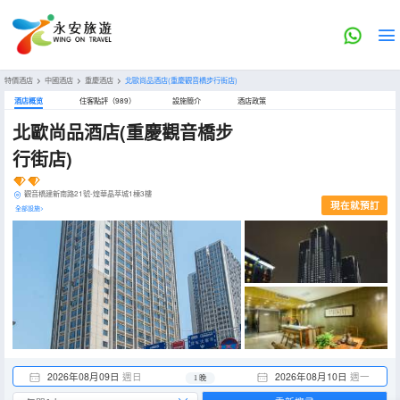
特價酒店
>
中國酒店
>
重慶酒店
>
北歐尚品酒店(重慶觀音橋步行街店)
酒店概览
住客點評（989）
設施簡介
酒店政策
北歐尚品酒店(重慶觀音橋步
行街店)
觀音橋建新南路21號-煌華晶萃城1棟3樓
現在就預訂
全部設施>
2026年08月09日
週日
2026年08月10日
週一
1 晚