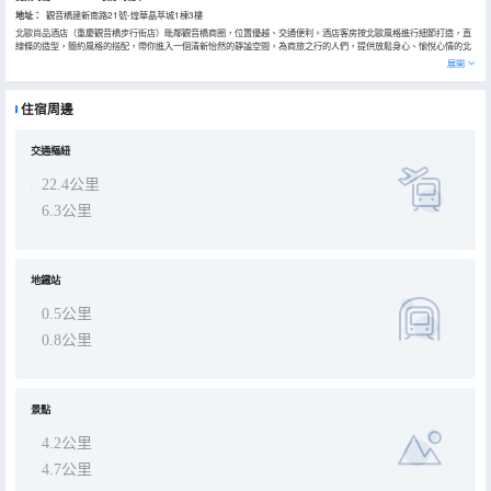
地址：
觀音橋建新南路21號-煌華晶萃城1棟3樓
北歐尚品酒店（重慶觀音橋步行街店）毗鄰觀音橋商圈，位置優越、交通便利。酒店客房按北歐風格進行細節打造，直
線條的造型，簡約風格的搭配，帶你進入一個清新怡然的靜謐空間，為商旅之行的人們，提供放鬆身心、愉悅心情的北
歐空間。
展開
酒店距離江北機場和火車站20分鐘車程，步行至觀音橋地鐵站5分鐘即可到達。距解放碑、洪崖洞、長江索道、磁器口
古鎮15分鐘車程。酒店樓下即是公交車站，可通達全城。周邊分佈了各類重慶美食，火鍋、川菜、烤魚、小吃應有盡
有，是你品嚐地道美食的絕佳去處。
住宿周邊
酒店擁有大床、雙床套房及二室套房等各類客房，滿足您的不同需求。客房都配備了43寸高清電視和高速無線網絡，每
個房間都有超大飄窗，讓您靜觀城市夜景，英倫式的管家服務，讓您居住無憂。
交通樞紐
22.4公里
6.3公里
地鐵站
0.5公里
0.8公里
景點
4.2公里
4.7公里