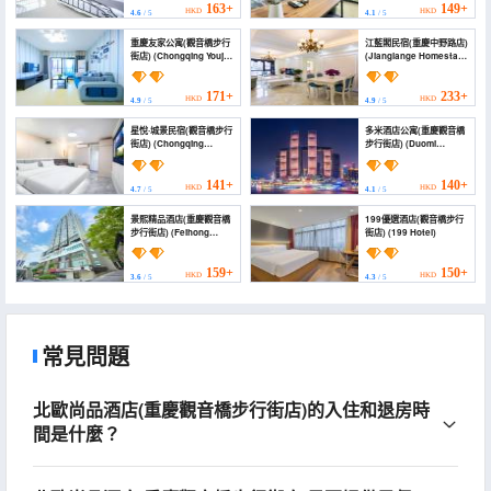
129+
HKD
3.5
/ 5
163+
149+
HKD
HKD
4.6
/ 5
4.1
/ 5
重慶友家公寓(觀音橋步行
江藍閣民宿(重慶中野路店)
街店) (Chongqing Youjia
(Jianglange Homestay
Apartment
(Chongqing Zhongye
(Guanyinqiao
Road))
Pedestrian Street))
171+
233+
HKD
HKD
4.9
/ 5
4.9
/ 5
星悅·城景民宿(觀音橋步行
多米酒店公寓(重慶觀音橋
街店) (Chongqing
步行街店) (Duomi
Xingyue Cityview
Apartment Hotel
HOTEL(Guanyinqiao
(Chongqing
Pedestrian Street
Guanyinqiao Beibin
141+
140+
HKD
HKD
4.7
/ 5
4.1
/ 5
Branch))
Road))
景熙精品酒店(重慶觀音橋
199優選酒店(觀音橋步行
步行街店) (Feihong
街店) (199 Hotel)
Boutique Hotel
(Chongqing
Guanyinqiao light rail
159+
150+
HKD
HKD
3.6
/ 5
4.3
/ 5
Station store))
常見問題
北歐尚品酒店(重慶觀音橋步行街店)的入住和退房時
間是什麼？