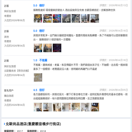
5.0
極好
評價於：2026年06月13日
訪客
服務態度好 環境優美舒適宜人 酒店設施齊全完善 去觀音橋很近。去解放碑也快
與好友旅遊
幸運房
入住於2026年06月
5.0
極好
評價於：2026年04月18日
訪客
房間非常乾淨，出門幾分鐘就是地鐵站。重慶的導航有點轉暈，為了不繞路可以提前聯繫前
其他
台。 服務很好👌🏻很舒服的一次體驗
幸運房
入住於2026年04月
1.0
不推薦
評價於：2026年04月18日
訪客
不推薦，牆角掉皮，老舊，和宣傳圖片不符，我們兩個女孩子住，不抽煙，出去逛一圈房間
與好友旅遊
裏多了一個煙頭，老闆還説沒人進，很明顯的再離門口不遠處
北歐雙床房【帶洗衣機】
入住於2026年04月
4.5
很好
評價於：2026年04月05日
匿名用戶
各方面都挺好的，房間也挺大，樓下打車去哪也方便，這附近點外賣想吃的基本也都有，前
獨自旅遊
台姐姐服務很好，有什麼問題微信問都很及時回覆，反正我都挺滿意
幸運房
入住於2026年04月
北歐尚品酒店(重慶觀音橋步行街店)
開業時間：
2017
装修時間；
2018