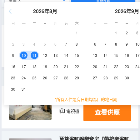
重新搜尋
2026年8月
2026年9月
無印超級大床房【翻滾吧大床】
日
一
二
三
四
五
六
日
一
二
三
四
1
1
2
3
43㎡
4-8層
空調
2
3
4
5
6
7
8
6
7
8
9
10
查看供應
電視機
9
10
11
12
13
14
15
13
14
15
16
17
16
17
18
19
20
21
22
20
21
22
23
24
悅心Ins輕享浴缸房【雙人浴缸丨香氛浴鹽】
23
24
25
26
27
28
29
27
28
29
30
30
31
30㎡
4-8層
空調
*所有入住退房日期均為目的地日期
查看供應
電視機
至尊浴缸娛樂套房【帶按摩浴缸丨休閒棋牌丨獨立客廳】