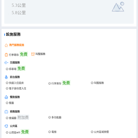
5.3公里
5.8公里
設施服務
熱門服務設施
免費
叫醒服務
行李寄存
交通服務
免費
停車場
前台服務
免費
快速入住退房
叫醒服務
行李寄存
電子身份證入住
餐飲服務
餐廳
商務服務
附加费
多功能廳
會議廳
公共區
免費
電梯
公共區域禁煙
公用區wifi