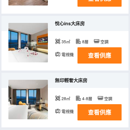
悅心ins大床房
35㎡
8層
空調
查看供應
電視機
無印輕奢大床房
28㎡
4-8層
空調
查看供應
電視機