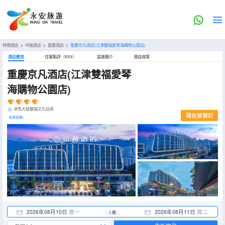
特價酒店
>
中國酒店
>
重慶酒店
>
重慶京凡酒店(江津雙福愛琴海購物公園店)
酒店概览
住客點評（593）
設施簡介
酒店政策
重慶京凡酒店(江津雙福愛琴
海購物公園店)
津馬大道雙福文化站旁
現在就預訂
全部設施>
2026年08月10日
週一
2026年08月11日
週二
1 晚