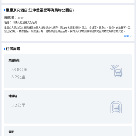
重慶京凡酒店(江津雙福愛琴海購物公園店)
開業時間：
2020
地址：
津馬大道雙福文化站旁
重慶京凡酒店位於雙福新區津馬大道雙福文化站旁，酒店有各類單標間、套房、會議室、健身房、書吧、自助餐等。是
您居家旅行、商務會議、娛樂健身為一體的綜合性精品酒店。我們以真摯的服務和優質的品質熱忱期待您的光臨。
展開
住宿周邊
交通樞紐
58.8公里
8.2公里
地鐵站
3.2公里
景點