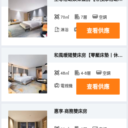
70㎡
7層
空調
查看供應
淋浴
電視機
和風暖陽雙床房【零壓床墊丨休閒沙發】
48㎡
4-8層
空調
查看供應
電視機
惠享·商務雙床房