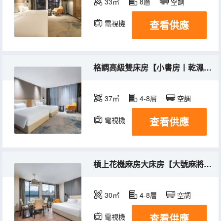
33㎡
8層
空調
查看供應
電視機
格調高級雙床房【小書房丨乾濕分離】
37㎡
4-8層
空調
查看供應
電視機
槓上花機麻房大床房【大號麻將丨空氣淨化】
30㎡
4-8層
空調
查看供應
電視機