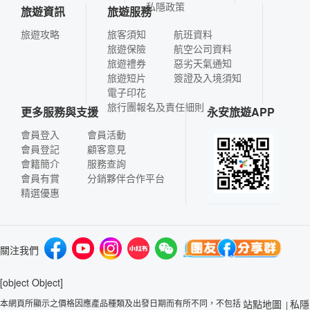
私隱政策
旅遊資訊
旅遊服務
旅遊攻略
旅客須知
航班資料
旅遊保險
航空公司資料
旅遊禮券
惡劣天氣通知
旅遊短片
簽證及入境須知
電子印花
旅行團報名及責任細則
更多服務與支援
永安旅遊APP
會員登入
會員活動
會員登記
顧客意見
會籍簡介
服務查詢
會員有賞
分銷夥伴合作平台
精選優惠
關注我們
[object Object]
本網頁所顯示之價格因應產品種類及出發日期而有所不同，不包括
站點地圖
私隱
|