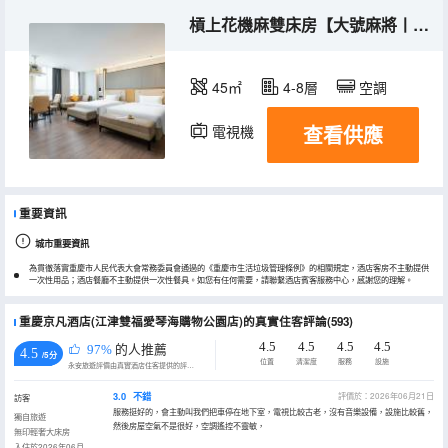
槓上花機麻雙床房【大號麻將丨真皮座椅】
45㎡
4-8層
空調
查看供應
電視機
重要資訊
城市重要資訊
為貫徹落實重慶市人民代表大會常務委員會通過的《重慶市生活垃圾管理條例》的相關規定，酒店客房不主動提供
一次性用品；酒店餐廳不主動提供一次性餐具。如您有任何需要，請聯繫酒店賓客服務中心，感謝您的理解。
重慶京凡酒店(江津雙福愛琴海購物公園店)的真實住客評論(593)
4.5
4.5
4.5
4.5
97%
的人推薦
4.5
/5分
位置
清潔度
服務
設施
永安旅遊評價由真實酒店住客提供的評價。
3.0
不錯
評價於：2026年06月21日
訪客
服務挺好的，會主動叫我們把車停在地下室，電視比較古老，沒有音樂設備，設施比較舊，
獨自旅遊
然後房屋空氣不是很好，空調遙控不靈敏，
無印輕奢大床房
入住於2026年06月