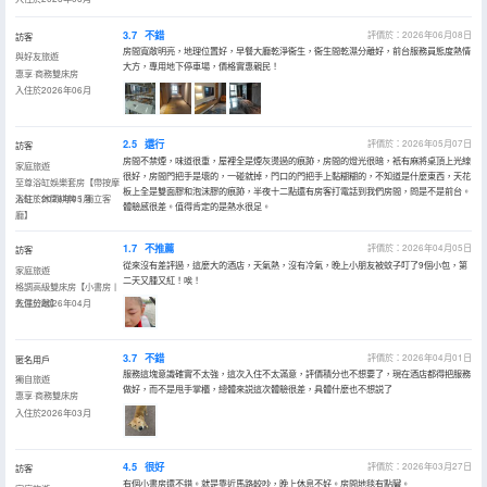
3.7
不錯
評價於：2026年06月08日
訪客
房間寬敞明亮，地理位置好，早餐大廳乾淨衞生，衞生間乾濕分離好，前台服務員態度熱情
與好友旅遊
大方，專用地下停車場，價格實惠親民！
惠享·商務雙床房
入住於2026年06月
2.5
還行
評價於：2026年05月07日
訪客
房間不禁煙，味道很重，屋裡全是煙灰燙過的痕跡，房間的燈光很暗，衹有麻將桌頂上光線
家庭旅遊
很好，房間門把手是壞的，一碰就掉，門口的門把手上黏糊糊的，不知道是什麼東西，天花
至尊浴缸娛樂套房【帶按摩
板上全是雙面膠和泡沫膠的痕跡，半夜十二點還有房客打電話到我們房間，問是不是前台。
浴缸丨休閑棋牌丨獨立客
入住於2026年05月
體驗感很差。值得肯定的是熱水很足。
廳】
1.7
不推薦
評價於：2026年04月05日
訪客
從來沒有差評過，這麼大的酒店，天氣熱，沒有冷氣，晚上小朋友被蚊子叮了9個小包，第
家庭旅遊
二天又腫又紅！唉！
格調高級雙床房【小書房丨
乾濕分離】
入住於2026年04月
3.7
不錯
評價於：2026年04月01日
匿名用戶
服務這塊意識確實不太強，這次入住不太滿意，評價積分也不想要了，現在酒店都得把服務
獨自旅遊
做好，而不是甩手掌櫃，總體來説這次體驗很差，具體什麼也不想説了
惠享·商務雙床房
入住於2026年03月
4.5
很好
評價於：2026年03月27日
訪客
有個小書房還不錯。就是靠近馬路較吵，晚上休息不好。房間地毯有點臟。