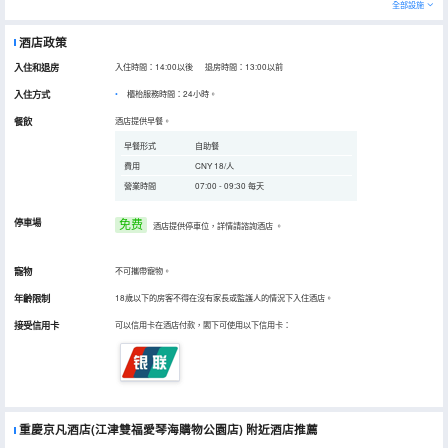
全部設施
酒店政策
入住和退房
入住時間：14:00以後 退房時間：13:00以前
入住方式
櫃枱服務時間：24小時。
餐飲
酒店提供早餐。
早餐形式
自助餐
費用
CNY 18/人
營業時間
07:00 - 09:30 每天
停車場
免费
酒店提供停車位，詳情請諮詢酒店
。
寵物
不可攜帶寵物。
年齡限制
18歲以下的房客不得在沒有家長或監護人的情況下入住酒店。
接受信用卡
可以信用卡在酒店付款，閣下可使用以下信用卡：
重慶京凡酒店(江津雙福愛琴海購物公園店)
附近酒店推薦