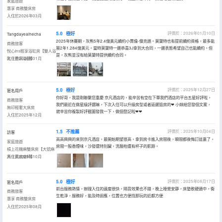
家庭旅遊
惠享·商務雙床房
入住於2026年03月
5.0
極好
評價於：2026年01月10日
Tangdayeaihecha
2025年休賽期，灰熊5年2.4億美元續約小賈倫-傑克遜。莫蘭特也有提前續約資格，最多能
商務旅客
簽2年1.284億美元。當時莫蘭特一邊恭喜3J拿到大合同，一邊表態希望自己也能續約。但
悅心Ins輕享浴缸房【雙人浴
是，灰熊並沒有給莫蘭特提供續約合同。
缸丨香氛浴鹽】
入住於2026年01月
5.0
極好
評價於：2025年12月27日
匿名用戶
你好哥，我是剛聯繫您重慶 京凡酒店的，能辛苦有空在下單我們酒店的平台五星好評啦，
商務旅客
我們最近在做星級評選嘛，下次入住可以升級房型或者延遲退房的❤ 小妹給您發個文案，
無印輕奢大床房
就辛苦你複製好評截圖發我一下，做個登記啦❤❤
入住於2025年12月
1.5
不推薦
評價於：2025年10月04日
訪客
高高興興的來到京凡酒店，最開始期望很高，拿到房卡進入房間後，瞬間都後悔訂這裏了，
家庭旅遊
房間一股香煙味，沙發還特別臟，洗臉枱還有杯子的影跡。
槓上花機麻雙床房【大號麻
將丨真皮座椅】
入住於2025年10月
5.0
極好
評價於：2025年08月17日
匿名用戶
前台服務熱情，辦理入住的速度很快，隔音效果也不錯，晚上睡覺安靜，床墊軟硬適中，衞
商務旅客
生乾淨，服務好，能及時迴應，位置也方便找那玩的近都方便
惠享·商務雙床房
入住於2025年08月