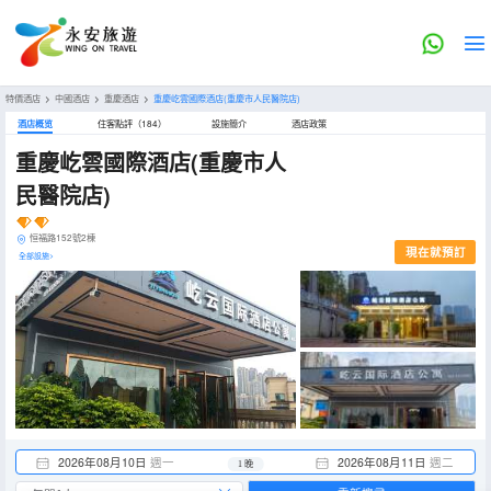
特價酒店
>
中國酒店
>
重慶酒店
>
重慶屹雲國際酒店(重慶市人民醫院店)
酒店概览
住客點評（184）
設施簡介
酒店政策
重慶屹雲國際酒店(重慶市人
民醫院店)
恒福路152號2棟
現在就預訂
全部設施>
2026年08月10日
週一
2026年08月11日
週二
1 晚