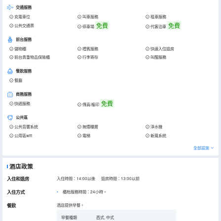
交通服務
充電車位
叫車服務
租車服務
免費
免費
公共交通票
停車場
代客泊車
前台服務
儲物櫃
禮賓服務
快速入住退房
前台貴重物品保險櫃
行李寄存
叫醒服務
餐飲服務
餐廳
商務服務
免費
快遞服務
傳真/複印
公共區
公共音響系統
無煙樓層
淨水機
公用區wifi
電梯
新風系統
全部設施
酒店政策
入住和退房
入住時間：14:00以後 退房時間：13:00以前
入住方式
櫃枱服務時間：24小時。
餐飲
酒店提供早餐。
早餐種類
西式, 中式