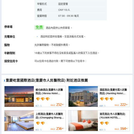
早餐形式
固定套餐
費用
CNY 10/人
營業時間
07:30 - 09:30 每天
停車場
免费
酒店內提供公共停車場
。
充電車位
•
酒店附近提供充電樁，交直流複合式充電。
寵物
允許攜帶寵物，不收取額外費用。
年齡限制
18歲以下的房客不得在沒有家長或監護人的情況下入住酒店。
接受信用卡
可以信用卡在酒店付款，閣下可使用以下信用卡：
重慶屹雲國際酒店(重慶市人民醫院店)
附近酒店推薦
維也納酒店(重慶市人民醫
漢庭酒店(重慶光環人民醫
院店) (Vienna Hotel
院店) (Hanting Hotel
(Chongqing People's
(Chongqing Guanhuan
Hospital Branch))
People’s Hospital
Branch))
252+
222+
HKD
HKD
4.7
/ 5
4.8
/ 5
上熙酒店(重慶市人民醫院
渝見酒店(市人民醫院店)
店) (Chongqing Shangxi
(YUJIAN HOTEL
Hotel)
（people's Hospital
store）)
256+
164+
HKD
HKD
4.5
/ 5
4.5
/ 5