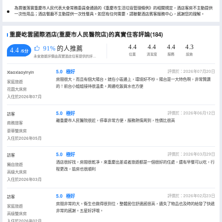
為貫徹落實重慶市人民代表大會常務委員會通過的《重慶市生活垃圾管理條例》的相關規定，酒店客房不主動提供
一次性用品；酒店餐廳不主動提供一次性餐具。如您有任何需要，請聯繫酒店賓客服務中心，感謝您的理解。
重慶屹雲國際酒店(重慶市人民醫院店)的真實住客評論(184)
4.4
4.4
4.4
4.3
91%
的人推薦
4.4
/5分
位置
清潔度
服務
設施
永安旅遊評價由真實酒店住客提供的評價。
5.0
極好
評價於：2026年07月20日
Xiaoxiaoyinyin
房間很大，而且有個大陽台。就在小區邊上，環境好不吵。陽台是一大特色啊，非常贊讚
家庭旅遊
的！前台小姐姐接待很温柔。周邊吃飯買水也方便
花園大床房
入住於2026年07月
5.0
極好
評價於：2026年06月12日
訪客
離重慶市人民醫院很近，停車非常方便，服務熱情周到，性價比很高
商務旅客
豪華雙床房
入住於2026年05月
5.0
極好
評價於：2026年03月29日
訪客
酒店很好找，房間很乾凈，來重慶出差或者旅遊都是一個很好的住處，還有早餐可以吃，行
獨自旅遊
程更改，退房也很順利
高級大床房
入住於2026年03月
5.0
極好
評價於：2026年02月23日
訪客
房間非常的大。衞生也做得很到位，整體居住舒適感很高，遺失了物品也及時的給發了快遞
家庭旅遊
非常的感謝。五星好評哦。
高級雙床房
入住於2026年02月