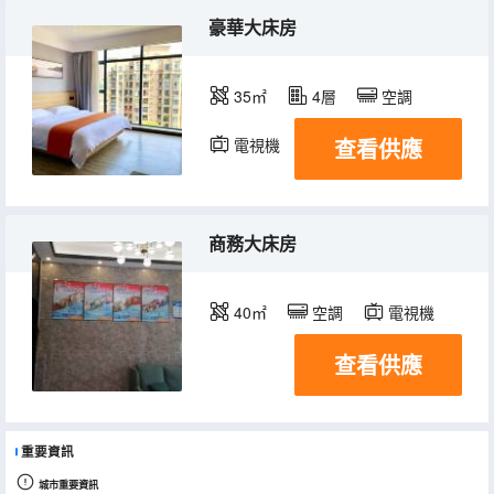
豪華大床房
35㎡
4層
空調
查看供應
電視機
冰箱
商務大床房
40㎡
空調
電視機
查看供應
重要資訊
城市重要資訊