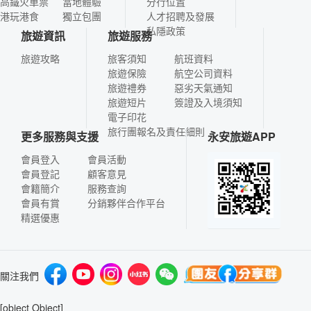
高鐵火車票
當地體驗
分行位置
港玩港食
獨立包團
人才招聘及發展
私隱政策
旅遊資訊
旅遊服務
旅遊攻略
旅客須知
航班資料
旅遊保險
航空公司資料
旅遊禮券
惡劣天氣通知
旅遊短片
簽證及入境須知
電子印花
旅行團報名及責任細則
更多服務與支援
永安旅遊APP
會員登入
會員活動
會員登記
顧客意見
會籍簡介
服務查詢
會員有賞
分銷夥伴合作平台
精選優惠
關注我們
[object Object]