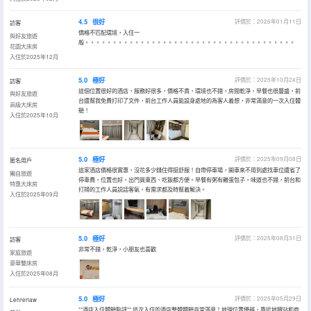
4.5
很好
評價於：2026年01月11日
訪客
價格不匹配環境，入住一
與好友旅遊
般。。。。。。。。。。。。。。。。。。。。。。。。。。。。。。。。。。。。。。
花園大床房
入住於2025年12月
5.0
極好
評價於：2025年10月24日
訪客
這個位置很好的酒店，服務好很多，價格不貴，環境也不錯，房間乾淨，早餐也很豐盛，前
與好友旅遊
台還幫我免費打印了文件，前台工作人員能設身處地的為客人着想，非常滿意的一次入住體
高級大床房
驗！
入住於2025年10月
5.0
極好
評價於：2025年09月08日
匿名用戶
這家酒店價格很實惠，沒花多少錢住得挺舒服！自帶停車場，開車來不用到處找車位還省了
獨自旅遊
停車費，位置也好，出門買東西、吃飯都方便。早餐有粥有雞蛋包子，味道也不錯，前台和
特惠大床房
打掃的工作人員説話客氣，有需求都及時幫着解決。
入住於2025年09月
5.0
極好
評價於：2025年08月31日
訪客
非常不錯，乾淨，小朋友也喜歡
家庭旅遊
豪華雙床房
入住於2025年08月
5.0
極好
評價於：2025年05月29日
Lehrerlaw
**酒店入住體驗點評** 這次入住的酒店整體體驗非常滿意！地理位置優越，靠近地鐵站和商