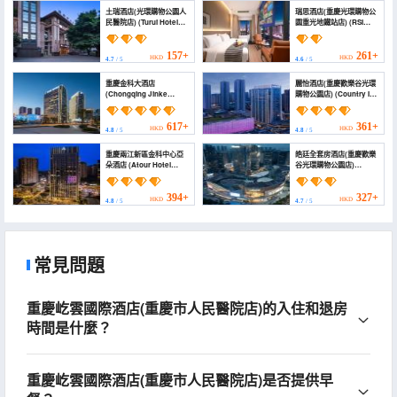
土瑞酒店(光環購物公園人
瑞思酒店(重慶光環購物公
民醫院店) (Turui Hotel
園重光地鐵站店) (RSI
(AURA Shopping Park
HOTEL)
People's Hospital))
157+
261+
HKD
HKD
4.7
/ 5
4.6
/ 5
重慶金科大酒店
麗怡酒店(重慶歡樂谷光環
(Chongqing Jinke
購物公園店) (Country Inn
Grand Hotel)
& Suites by Radisson,
Chongqing Happy
Valley Guanghuan
617+
361+
HKD
HKD
4.8
/ 5
4.8
/ 5
Shopping Park Store)
重慶兩江新區金科中心亞
皓廷全套房酒店(重慶歡樂
朵酒店 (Atour Hotel
谷光環購物公園店)
Jinke Center,
(Haoting Suites Hotel
Liangjiang New District,
(Chongqing The Ring
Chongqing)
Guanghuan Brunch))
394+
327+
HKD
HKD
4.8
/ 5
4.7
/ 5
常見問題
重慶屹雲國際酒店(重慶市人民醫院店)的入住和退房
時間是什麼？
重慶屹雲國際酒店(重慶市人民醫院店)是否提供早