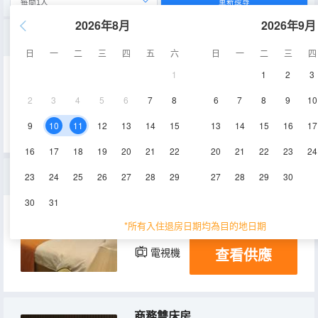
重新搜尋
2026年8月
2026年9月
高級大床房
日
一
二
三
四
五
六
日
一
二
三
四
1
1
2
3
35㎡
空調
電視機
2
3
4
5
6
7
8
6
7
8
9
10
查看供應
9
10
11
12
13
14
15
13
14
15
16
17
16
17
18
19
20
21
22
20
21
22
23
24
高級雙床房
23
24
25
26
27
28
29
27
28
29
30
30
31
40㎡
3-4層
空調
*所有入住退房日期均為目的地日期
查看供應
電視機
商務雙床房