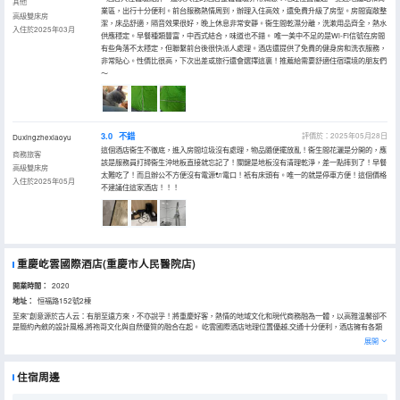
其他
業區，出行十分便利。前台服務熱情周到，辦理入住高效，還免費升級了房型。房間寬敞整
高級雙床房
潔，床品舒適，隔音效果很好，晚上休息非常安靜。衞生間乾濕分離，洗漱用品齊全，熱水
入住於2025年03月
供應穩定。早餐種類豐富，中西式結合，味道也不錯。 唯一美中不足的是Wi-Fi信號在房間
有些角落不太穩定，但聯繫前台後很快派人處理。酒店還提供了免費的健身房和洗衣服務，
非常貼心。性價比很高，下次出差或旅行還會選擇這裏！推薦給需要舒適住宿環境的朋友們
～
3.0
不錯
評價於：2025年05月28日
Duxingzhexiaoyu
這個酒店衞生不徹底，進入房間垃圾沒有處理，物品隨便擺放亂！衞生間花灑是分開的，應
商務旅客
該是服務員打掃衞生沖地板直接就忘記了！關鍵是地板沒有清理乾淨，差一點摔到了！早餐
高級雙床房
太難吃了！而且辦公不方便沒有電源🔌電口！衹有床頭有。唯一的就是停車方便！這個價格
入住於2025年05月
不建議住這家酒店！！！
重慶屹雲國際酒店(重慶市人民醫院店)
開業時間：
2020
地址：
恒福路152號2棟
至來”創意源於古人云：有朋至遠方來，不亦說乎！將重慶好客，熱情的地域文化和現代商務融為一體，以高雅温馨卻不
是簡約內斂的設計風格,將袍哥文化與自然優質的融合在起。 屹雲國際酒店地理位置優越,交通十分便利，酒店擁有各類
房型。不同房間設置可以滿足賓客的不同要求，同時，所有房間除設有電視、電話、空調、淋浴外，還均配有無線網，
展開
滿足客人需求。
住宿周邊