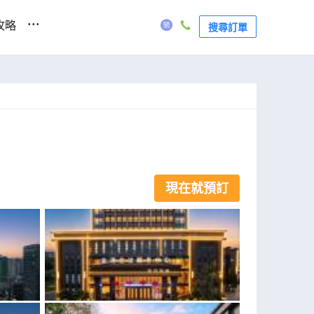
...
攻略
搜尋訂單
現在就預訂