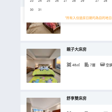
交通主題雙人房
23
24
25
26
27
28
29
27
28
30
31
35㎡
6-7層
*所有入住退房日期均為目的地日
親子大床房
48㎡
7層
空
舒享雙床房