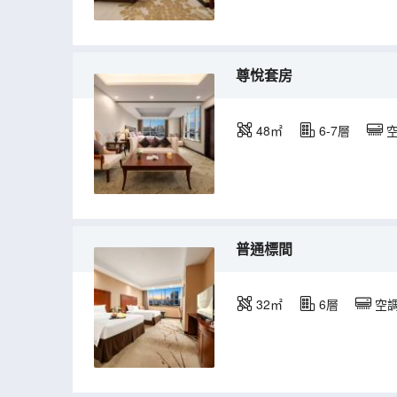
尊悅套房
48㎡
6-7層
普通標間
32㎡
6層
空