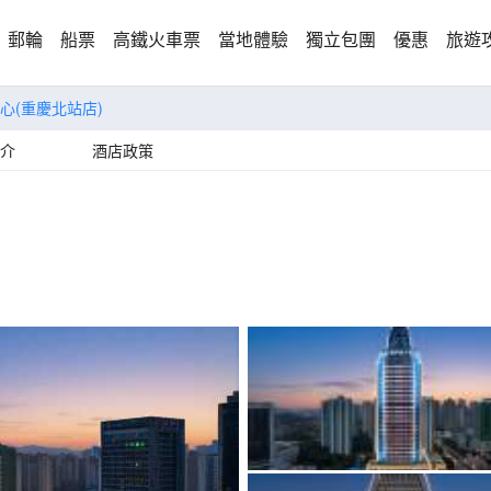
郵輪
船票
高鐵火車票
當地體驗
獨立包團
優惠
旅遊
心(重慶北站店)
介
酒店政策