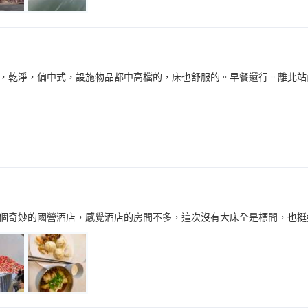
，乾淨，偏中式，設施物品都中高檔的，床也舒服的。早餐還行。離北站
個奇妙的國營酒店，感覺酒店的房間不多，這次沒有大床全是標間，也挺