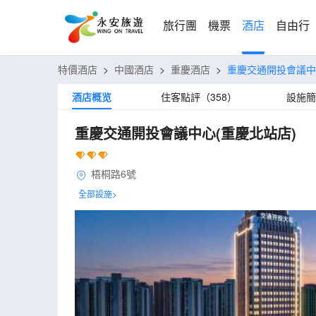
旅行團
機票
酒店
自由行
特價酒店
>
中國酒店
>
重慶酒店
>
重慶交通開投會議中
酒店概览
住客點評（358）
設施簡
重慶交通開投會議中心(重慶北站店)
梧桐路6號
全部設施>