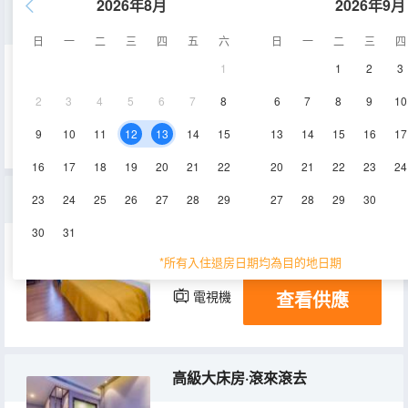
2026年8月
2026年9月
高級雙床房·辦公桌椅
日
一
二
三
四
五
六
日
一
二
三
四
1
1
2
3
22㎡
1-2層
空調
2
3
4
5
6
7
8
6
7
8
9
10
查看供應
電視機
9
10
11
12
13
14
15
13
14
15
16
17
16
17
18
19
20
21
22
20
21
22
23
24
温馨親子房·其樂融融
23
24
25
26
27
28
29
27
28
29
30
30
31
40㎡
1-2層
空調
*所有入住退房日期均為目的地日期
查看供應
電視機
高級大床房·滾來滾去