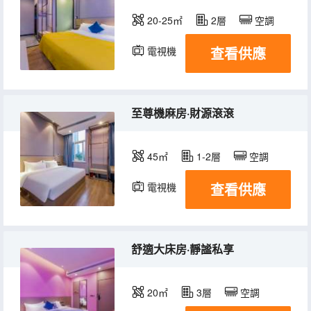
20-25㎡
2層
空調
查看供應
電視機
至尊機麻房·財源滾滾
45㎡
1-2層
空調
查看供應
電視機
舒適大床房·靜謐私享
20㎡
3層
空調