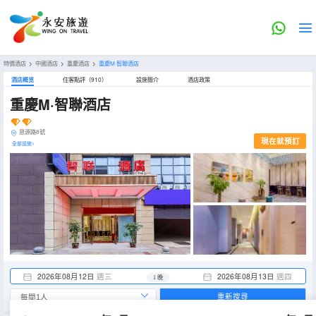
特價酒店
>
中國酒店
>
重慶酒店
>
重慶M·智聯酒店
酒店概览
住客點評（910）
設施簡介
酒店政策
重慶M·智聯酒店
思源路8號
現在就預訂
全部設施>
2026年08月12日
週三
2026年08月13日
週四
1 晚
重新搜尋