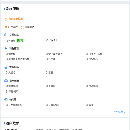
設施服務
熱門服務設施
行李寄存
叫醒服務
交通服務
免費
代客泊車
停車場
前台服務
儲物櫃
電子身份證入住
快速入住退房
前台貴重物品保險櫃
行李寄存
叫醒服務
餐飲服務
大堂吧
餐廳
商務服務
商務服務
會議廳
快遞服務
傳真/複印
公共區
公共音響系統
公用區wifi
電梯
全部設施
酒店政策