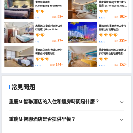
重慶頤瑞酒店
重慶景逸酒店(大渡口步行
(Chongqing Yirui Hotel)
街店) (Chongqing Jingyi
Hotel (Dadukou
Pedestrian Street))
98+
192+
HKD
HKD
4
/ 5
4.2
/ 5
木雅酒店(新山村大渡口步
麗楓酒店(重慶大渡口步行
行街店) (Muya Hotel
街新山村地鐵站店)
(Xinshan Village
(Lavande Hotel
Dadukou Pedestrian
(Xinshancun subway
Street))
station store, Dadukou
87+
255+
HKD
HKD
4
/ 5
4.8
/ 5
pedestrian street,
Chongqing))
重慶凱朵酒店(大渡口步行
重慶郎萊精品酒店(大渡口
街新山村地鐵站店)
步行街新山村地鐵站店)
(Kaiduo Hotel)
(Lang Lay Boutique
Hotel)
144+
152+
HKD
HKD
4.1
/ 5
4.5
/ 5
常見問題
重慶M·智聯酒店的入住和退房時間是什麼？
重慶M·智聯酒店是否提供早餐？