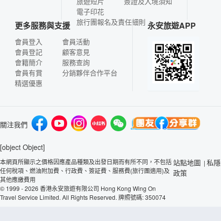
旅遊短片
簽證及入境須知
電子印花
旅行團報名及責任細則
更多服務與支援
永安旅遊APP
會員登入
會員活動
會員登記
顧客意見
會籍簡介
服務查詢
會員有賞
分銷夥伴合作平台
精選優惠
關注我們
[object Object]
本網頁所顯示之價格因應產品種類及出發日期而有所不同，不包括
站點地圖
私隱
|
任何稅項、燃油附加費、行政費、簽証費、服務費(旅行團適用)及
政策
其他應繳費用
© 1999 - 2026 香港永安旅遊有限公司 Hong Kong Wing On
Travel Service Limited. All Rights Reserved. 牌照號碼: 350074