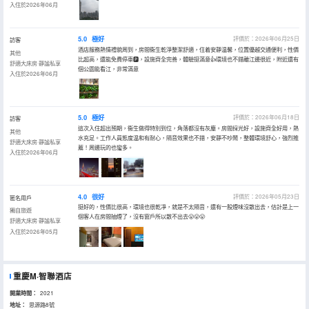
入住於2026年06月
5.0
極好
評價於：2026年06月25日
訪客
酒店服務熱情禮貌周到，房間衞生乾淨整潔舒適，住着安靜温馨，位置優越交通便利，性價
其他
比超高，還能免費停車🅿️，設施齊全完善，體驗挺滿意👍環境也不錯離江邊很近，附近還有
舒適大床房·靜謐私享
個公園能看江，非常滿意
入住於2026年06月
5.0
極好
評價於：2026年06月18日
訪客
這次入住超出預期，衞生做得特別到位，角落都沒有灰塵。房間採光好，設施齊全好用，熱
其他
水充足。工作人員態度温和有耐心，隔音效果也不錯，安靜不吵鬧，整體環境舒心，強烈推
舒適大床房·靜謐私享
薦！周邊玩的也蠻多。
入住於2026年06月
4.0
很好
評價於：2026年05月23日
匿名用戶
挺好的，性價比很高，環境也很乾凈，就是不太隔音，還有一股煙味沒散出去，估計是上一
獨自旅遊
個客人在房間抽煙了，沒有窗戶所以散不出去😤😤😤
舒適大床房·靜謐私享
入住於2026年05月
重慶M·智聯酒店
開業時間：
2021
地址：
思源路8號