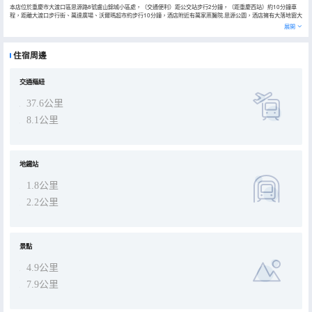
本店位於重慶市大渡口區思源路8號盧山錦城小區處，（交通便利）距公交站步行2分鐘，（距重慶西站）約10分鐘車
程，距離大渡口步行街、萬達廣場、沃爾瑪超市約步行10分鐘，酒店附近有萬家燕醫院.思源公園，酒店擁有大落地窗大
床房和親子娛樂房，還有設施完善的會議室豪華套房，滿足不同規格的會議需求.房間配備獨立高速WIFI暢遊，還有大屏
展開
液晶網絡電視，各類設施一應俱全..專業貼心的服務無論是休閒娛樂還是商務出行，都是您的不二之選.酒店全體員工期
待您的光臨。
住宿周邊
交通樞紐
37.6公里
8.1公里
地鐵站
1.8公里
2.2公里
景點
4.9公里
7.9公里