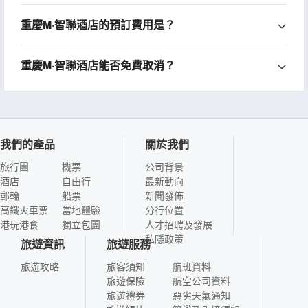
重慶M·智聯酒店的預訂費用是？
重慶M·智聯酒店能否免費取消？
我們的產品
關於我們
旅行團
機票
公司背景
酒店
自由行
最新動向
郵輪
船票
新聞發佈
高鐵火車票
當地體驗
分行位置
港玩港食
獨立包團
人才招聘及發展
私隱政策
旅遊資訊
旅遊服務
旅遊攻略
旅客須知
航班資料
旅遊保險
航空公司資料
旅遊禮券
惡劣天氣通知