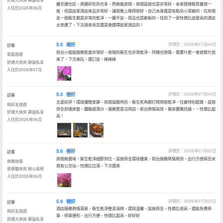
離交通也近，周邊好吃的也多。然後進房間，房間設施也是非常好，本來我睡眠質量很一
入住於2026年06月
般，但是這家酒店床品非常好，讓我晚上睡得很好。自己本身還是有點兒小潔癖的，在房間
走一圈衞生都是非常的乾淨，一塵不染，用品也是嶄新的。找到了一家性價比這麼高的酒店
太幸運了，下次過來肯定還是會選擇這家酒店的！
5.0
極好
評價於：2026年07月04日
訪客
前台小姐姐服務態度非常好，房間的衞生也非常乾淨，阿姨也熱情，需要什麼一會就幫忙送
家庭旅遊
來了，下次來玩，還訂這，棒棒棒
舒適大床房·靜謐私享
入住於2026年07月
5.0
極好
評價於：2026年07月04日
訪客
五星好評！環境優雅安靜，房間寬敞明亮，衞生死角都打掃得很乾凈，住着特別踏實。設施
與好友旅遊
齊全舒適床墊，體驗感滿分。服務更是沒得説，前台熱情高效，客房響應迅速，。性價比超
舒適大床房·靜謐私享
高！
入住於2026年06月
5.0
極好
評價於：2026年07月02日
訪客
房間無異味，衞生乾淨細節到位，設施齊全環境優美，前台服務熱情周到，出行方便兩百米
商務旅客
就有公交站，性價比拉滿，下次還來
豪華雙床房·辦公桌椅
入住於2026年06月
5.0
極好
評價於：2026年07月02日
訪客
酒店服務熱情滿意，衞生乾淨整潔清掃，環境温馨，設施齊全，性價比很高，還能免費停
與好友旅遊
車，停車便利，出行方便，性價比超高，好好好
舒適大床房·靜謐私享