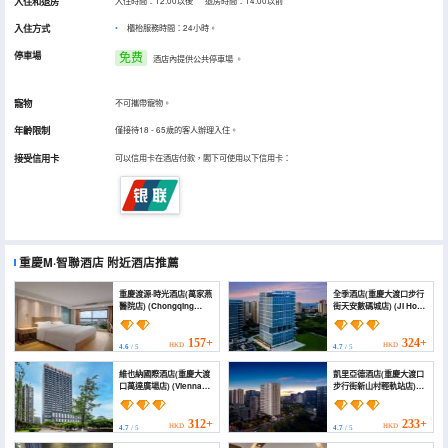
入住和退房
入住時間：12:00以後 退房時間：14:00以前
入住方式
櫃枱服務時間：24小時。
停車場
免费
酒店內提供公共停車場
。
寵物
不可攜帶寵物。
年齡限制
僅接待18 - 65歲的客人辦理入住。
接受信用卡
可以信用卡在酒店付款，閣下可使用以下信用卡：
重慶M·智聯酒店
附近酒店推薦
重慶渡源·時光酒店(萬家燕
全季酒店(重慶大渡口步行
醫院店) (Chongqing
街天安數碼城店) (JI Hotel
Duyuan Time Hotel
(Chongqing Dadukou
(Wanjiayan Hospital
Pedestrian Street
Branch))
Tian'an Digital City))
157+
324+
HKD
HKD
4.6
/ 5
4.7
/ 5
維也納國際酒店(重慶大渡
凱里亞德酒店(重慶大渡口
口萬達廣場店) (Vienna
步行街新山村輕軌站店)
International Hotel
(Kyriad Hotel
(Wanda Plaza,
(Chongqing Dadukou
Dadukou, Chongqing))
Pedestrian Street
312+
233+
HKD
HKD
4.7
/ 5
4.7
/ 5
Xinshancun Light Rail
Station))