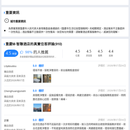
重要資訊
城市重要資訊
為貫徹落實重慶市人民代表大會常務委員會通過的《重慶市生活垃圾管理條例》的相關規定，酒店客房不主動提供
一次性用品；酒店餐廳不主動提供一次性餐具。如您有任何需要，請聯繫酒店賓客服務中心，感謝您的理解。
重慶M·智聯酒店的真實住客評論(910)
4.5
4.5
4.5
4.4
98%
的人推薦
4.5
/5分
位置
清潔度
服務
設施
永安旅遊評價由真實酒店住客提供的評價。
5.0
極好
評價於：2026年07月24日
Lilydoudou
環境不錯，挺乾淨整潔的，前台服務態度很好
獨自旅遊
高級大床房·滾來滾去
入住於2026年07月
5.0
極好
評價於：2026年07月05日
Chenghuangjulvshi
房間乾淨整潔，設施設備完善，環境舒適，周邊交通便利，前台小姐姐服務態度很好，問問
獨自旅遊
題也是耐心回答，很熱情！棒棒。
高級大床房·滾來滾去
入住於2026年07月
5.0
極好
評價於：2026年07月04日
訪客
這次住酒店不得不説真的是一次非常好的體驗，辦入住的時候前台就很熱情服務非常好，前
獨自旅遊
台也是乾淨整潔，不知道當地美食詢問也是熱情推薦。周邊都是商圈，環境地理位置優越，
舒適大床房·靜謐私享