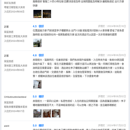
服務很好 客服二十四小時在線 回覆消息很及時 出現問題能及時解決 離輕軌很近 出行方便
與好友旅遊
快捷
零壓沉睡智能大床房
入住於2024年08月
4.5
很好
評價於：2024年08月18日
訪客
位置超級方便 門前就是李子壩觀景台 出門1分鐘 就能看到2號線小火車穿樓 節省了很多趕
家庭旅遊
路時間 坐2號線到任何一個景點都很方便 這次的酒店可以説是一次非常便捷的選擇
落地窗江景智能大床房
入住於2024年08月
4.8
很好
評價於：2024年08月09日
訪客
房間很大，寬敞明亮，住着很舒服，我們有房間升級服務，入住時未升級，後來XX原因還
家庭旅遊
是給升級了。 衞生：衞生方面整體還行，細節方面可以再加強一點。阿姨打掃很及時，會
落地窗江景智能大床房
詢問是否需要清理。 環境：酒店就在李子壩輕軌站樓下，去哪個景點都很方便，公交車站
入住於2024年08月
台就在酒店門前，交通很方便。 服務：入住會加管家微信，有問題會及時解決，這點很
贊！ 總體來説酒店住着還是很舒服的，全屋智能，下次還會考慮!
5.0
極好
評價於：2024年08月02日
Chitudoudexiaokeai
房間很大，一家四口足夠，私密性很好，入住的朋友記得關窗簾，因為窗簾是自動的。李子
家庭旅遊
壩地鐵夜晚聲音不大，不是神經衰弱的話，可以忽略，總之不錯，並且離那裡都近
輕軌穿樓景觀雙床套房
入住於2024年07月
5.0
極好
評價於：2024年07月22日
aleill
酒店位置相當不錯，就在李子壩站輕軌穿樓的本樓，晚上沒有任何噪音影響，從李子壩站到