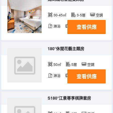
30-45㎡
3-5層
空調
查看供應
淋浴
電視機
180°休閒花藝主題房
50㎡
5層
空調
查看供應
淋浴
電視機
S180°江景尊享棋牌套房