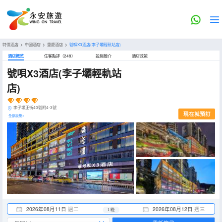
特價酒店
>
中國酒店
>
重慶酒店
>
號唄X3酒店(李子壩輕軌站店)
酒店概览
住客點評（248）
設施簡介
酒店政策
號唄X3酒店(李子壩輕軌站
店)
李子壩正街40號附4-3號
現在就預訂
全部設施>
2026年08月11日
週二
2026年08月12日
週三
1 晚