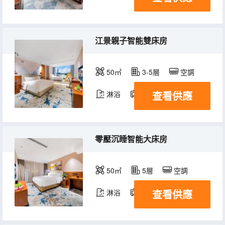
江景親子智能雙床房
50㎡
3-5層
空調
查看供應
淋浴
電視機
零壓沉睡智能大床房
50㎡
5層
空調
查看供應
淋浴
電視機