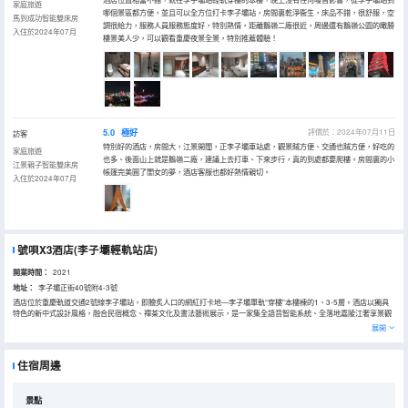
家庭旅遊
哪個景區都方便，並且可以全方位打卡李子壩站，房間裏乾淨衞生，床品不錯，很舒服，空
馬到成功智能雙床房
調很給力，服務人員服務態度好，特別熱情，距離鵝嶺二廠很近，周邊還有鵝嶺公園的瞰勝
入住於2024年07月
樓景美人少，可以觀看重慶夜景全景，特別推薦體驗！
5.0
極好
評價於：2024年07月11日
訪客
特別好的酒店，房間大，江景開闊，正李子壩車站處，觀景賊方便、交通也賊方便，好吃的
家庭旅遊
也多、後面山上就是鵝嶺二廠，建議上去打車、下來步行，真的到處都要爬樓。房間裏的小
江景親子智能雙床房
帳篷完美圓了閨女的夢，酒店客服也都好熱情親切。
入住於2024年07月
號唄X3酒店(李子壩輕軌站店)
開業時間：
2021
地址：
李子壩正街40號附4-3號
酒店位於重慶軌道交通2號線李子壩站，即膾炙人口的網紅打卡地—李子壩單軌“穿樓”本樓棟的1、3-5層。酒店以獨具
特色的新中式設計風格，融合民宿概念、禪茶文化及書法藝術展示，是一家集全語音智能系統、全落地嘉陵江奢享景觀
為一體的智慧型酒店。
展開
酒店擁有各類客房，60平超大舒適空間、多種房型滿足客人商務、休閒、親子的不同入住需求。整體配備餐飲、棋牌娛
樂、會議室等完善的設施，為各地旅遊打卡顧客提供超凡的入住體驗。
本酒店樓上即是軌道交通，出門便是公交站點，15分鐘通達城市各大商圈及網紅景點。抗戰遺址公園、三層馬路、鵝嶺
住宿周邊
二廠、佛圖關森林公園、網紅防空洞酒吧、李子壩梁山雞步行即可到達。
李子壩——來渝旅遊打卡！酒店真誠期待與您相遇，開啟一段魔幻穿越之旅！
景點