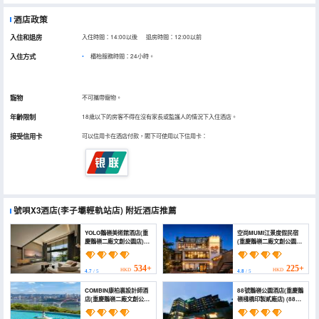
酒店政策
入住和退房
入住時間：14:00以後 退房時間：12:00以前
入住方式
櫃枱服務時間：24小時。
寵物
不可攜帶寵物。
年齡限制
18歲以下的房客不得在沒有家長或監護人的情況下入住酒店。
接受信用卡
可以信用卡在酒店付款，閣下可使用以下信用卡：
號唄X3酒店(李子壩輕軌站店)
附近酒店推薦
YOLO鵝嶺美術館酒店(重
空尚MUMI江景度假民宿
慶鵝嶺二廠文創公園店)
(重慶鵝嶺二廠文創公園店)
(YOLO Eling Art Gallery
(Kongshang Eling
Hotel（Erling No. 2
Mansion)
Factory Cultural and
534+
225+
HKD
HKD
4.7
/ 5
4.8
/ 5
Creative Park Store）)
COMBIN康柏裏設計師酒
88號鵝嶺公園酒店(重慶鵝
店(重慶鵝嶺二廠文創公園
嶺棧橋印製貳廠店) (88
店) (COMBIN
Eling Park Hotel
HOTEL（Chongqing
(Chongqing Eling