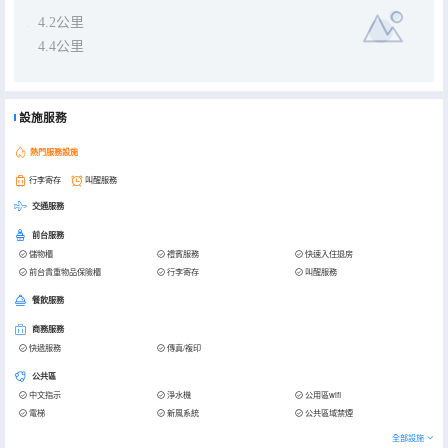
4.2公里
4.4公里
設施服務
熱門服務設施
行李寄存
叫醒服務
交通服務
前台服務
儲物櫃
禮賓服務
快速入住退房
前台貴重物品保險櫃
行李寄存
叫醒服務
餐飲服務
商務服務
快遞服務
傳真/複印
公共區
中文指示
淨水機
公用區wifi
電梯
新風系統
公共區域禁煙
全部設施