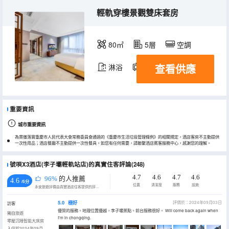
輕軌穿樓景觀雙床套房
80㎡
5層
空調
查看供應
淋浴
電視機
重要資訊
城市重要資訊
為貫徹落實重慶市人民代表大會常務委員會通過的《重慶市生活垃圾管理條例》的相關規定，酒店客房不主動提供
一次性用品；酒店餐廳不主動提供一次性餐具。如您有任何需要，請聯繫酒店賓客服務中心，感謝您的理解。
號唄X3酒店(李子壩輕軌站店)的真實住客評論(248)
4.7
4.6
4.7
4.6
96%
的人推薦
4.6
/5分
位置
清潔度
服務
設施
永安旅遊評價由真實酒店住客提供的評價。
5.0
極好
評價於：2024年09月03日
訪客
優質的服務。地理位置優越，李子壩景點。前台服務很好。 Will come back again when
獨自旅遊
I'm in chongqing.
零壓沉睡智能大床房
入住於2024年09月