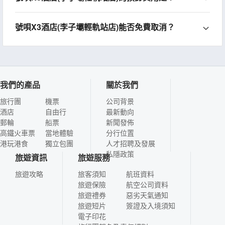
號唄X3酒店(李子壩輕軌站店)能否免費取消？
我們的產品
關於我們
旅行團
機票
公司背景
酒店
自由行
最新動向
郵輪
船票
新聞發佈
高鐵火車票
當地體驗
分行位置
港玩港食
獨立包團
人才招聘及發展
私隱政策
旅遊資訊
旅遊服務
旅遊攻略
旅客須知
航班資料
旅遊保險
航空公司資料
旅遊禮券
惡劣天氣通知
旅遊短片
簽證及入境須知
電子印花