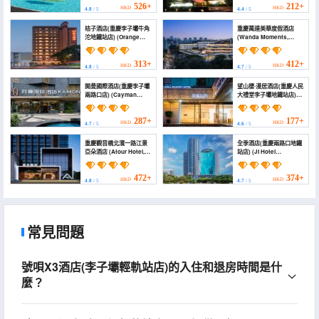
Erling Second Factory
Erchang))
526+
212+
HKD
HKD
4.8
/ 5
4.4
/ 5
Cultural and Creative
Park Store）)
桔子酒店(重慶李子壩牛角
重慶萬達美華度假酒店
沱地鐵站店) (Orange
(Wanda Moments,
Hotel (Chongqing Liziba
Chongqing Liziba)
Niujiaotuo Subway
Station Branch))
313+
412+
HKD
HKD
4.8
/ 5
4.7
/ 5
開曼國際酒店(重慶李子壩
望山棲·漫居酒店(重慶人民
兩路口店) (Cayman
大禮堂李子壩地鐵站店)
international hotel
(MOUNT WELL RESORT
KAMOND (Chongqing
HOTEL (Renmin
liziba lianglukou
Auditorium Liziba Metro
287+
177+
HKD
HKD
4.7
/ 5
4.6
/ 5
branch))
Station Chongqing
Branch))
重慶觀音橋北濱一路江景
全季酒店(重慶兩路口地鐵
亞朵酒店 (Atour Hotel,
站店) (JI Hotel
Guanyinqiao Beibin 1st
(Chongqing Lianglukou
Road Riverview,
Metro Station Branch))
Chongqing)
472+
374+
HKD
HKD
4.8
/ 5
4.7
/ 5
常見問題
號唄X3酒店(李子壩輕軌站店)的入住和退房時間是什
麼？