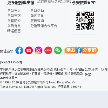
旅行團報名及責任細則
更多服務與支援
永安旅遊APP
會員登入
會員活動
會員登記
顧客意見
會籍簡介
服務查詢
會員有賞
分銷夥伴合作平台
精選優惠
關注我們
[object Object]
本網頁所顯示之價格因應產品種類及出發日期而有所不同，不包括
站點地圖
私隱
|
任何稅項、燃油附加費、行政費、簽証費、服務費(旅行團適用)及
政策
其他應繳費用
© 1999 - 2026 香港永安旅遊有限公司 Hong Kong Wing On
Travel Service Limited. All Rights Reserved. 牌照號碼: 350074