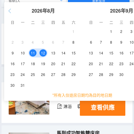
重新搜尋
2026年8月
2026年9月
江景浴缸智能大床房
日
一
二
三
四
五
六
日
一
二
三
四
1
1
2
3
40-55㎡
4-5層
空調
2
3
4
5
6
7
8
6
7
8
9
10
查看供應
淋浴
電視機
9
10
11
12
13
14
15
13
14
15
16
17
16
17
18
19
20
21
22
20
21
22
23
24
落地窗江景智能大床房
23
24
25
26
27
28
29
27
28
29
30
30
31
40-55㎡
3-5層
空調
*所有入住退房日期均為目的地日期
查看供應
淋浴
電視機
馬到成功智能雙床房