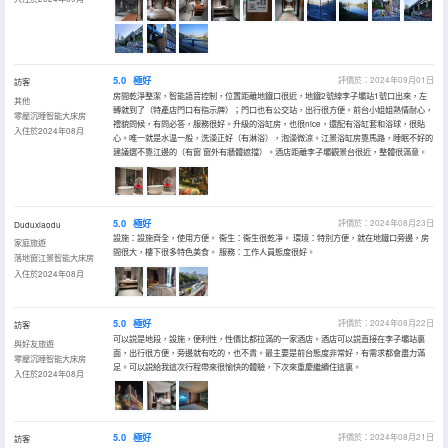
5.0
極好
評價於：2024年09月01日
訪客
房間乾淨整潔，智能語音控制，位置距離地鐵口很近，地鐵2號線李子壩站1號口出來，左
其他
轉就到了（特產店門口有指示牌）；門口也有公交站，出行很方便。前台小姐姐熱情耐心，
零壓沉睡智能大床房
禮貌問候，有問必答，服務很好。升級的浴缸房，也很nice，還配有浴缸套和浴球，很貼
入住於2024年08月
心。唯一就是水温一般，洗澡正好（有淋浴），泡澡微涼。江景浴缸房靠馬路，睡眠不好的
建議選不靠江邊的（有窗 窗外有牆體遮擋）。酒店距離李子壩觀景台很近，整體很滿意。
5.0
極好
評價於：2024年08月23日
Duduxiaodu
設施：設施齊全，使用方便。 衞生：衞生很乾凈。 環境：特別方便，就在地鐵口旁邊，房
家庭旅遊
間很大，樓下很多特色美食。 服務：工作人員態度很好。
落地窗江景智能大床房
入住於2024年08月
5.0
極好
評價於：2024年08月22日
訪客
可以説是地段，設施，便利性，性價比都拉滿的一家酒店。酒店可以説直接在李子壩站裏
與好友旅遊
面，出行很方便，旁邊就有吃的，也不貴。最主要是前台態度非常好，有需求都會盡力滿
零壓沉睡智能大床房
足。可以説給我這次行程帶來很愉快的體驗，下次來重慶繼續住這裏。
入住於2024年08月
5.0
極好
評價於：2024年08月21日
訪客