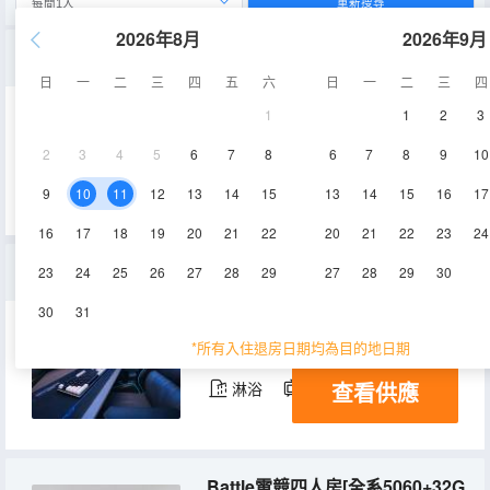
重新搜尋
2026年8月
2026年9月
Hero電競三人房[全系5060+32G+迪鋭克斯]
日
一
二
三
四
五
六
日
一
二
三
四
1
1
2
3
40㎡
18層
空調
2
3
4
5
6
7
8
6
7
8
9
10
查看供應
淋浴
電視機
冰箱
9
10
11
12
13
14
15
13
14
15
16
17
16
17
18
19
20
21
22
20
21
22
23
24
超絕電競三人房[全系5060+32內存+全落地窗]
23
24
25
26
27
28
29
27
28
29
30
30
31
40㎡
18層
空調
*所有入住退房日期均為目的地日期
查看供應
淋浴
電視機
冰箱
Battle電競四人房[全系5060+32G+高刷2K]