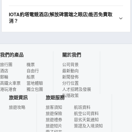
IOTA約塔電競酒店(解放碑雲端之眼店)能否免費取
消？
我們的產品
關於我們
旅行團
機票
公司背景
酒店
自由行
最新動向
郵輪
船票
新聞發佈
高鐵火車票
當地體驗
分行位置
港玩港食
獨立包團
人才招聘及發展
私隱政策
旅遊資訊
旅遊服務
旅遊攻略
旅客須知
航班資料
旅遊保險
航空公司資料
旅遊禮券
惡劣天氣通知
旅遊短片
簽證及入境須知
電子印花