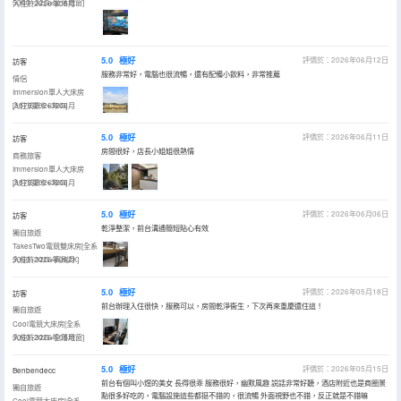
5060+32G+全落地窗]
入住於2026年06月
5.0
極好
評價於：2026年06月12日
訪客
服務非常好，電腦也很流暢，還有配備小飲料，非常推薦
情侶
Immersion單人大床房
[3070顯卡+32G]
入住於2026年06月
5.0
極好
評價於：2026年06月11日
訪客
房間很好，店長小姐姐很熱情
商務旅客
Immersion單人大床房
[3070顯卡+32G]
入住於2026年06月
5.0
極好
評價於：2026年06月06日
訪客
乾淨整潔，前台溝通簡短貼心有效
獨自旅遊
TakesTwo電競雙床房[全系
5060+32G+高刷2K]
入住於2026年06月
5.0
極好
評價於：2026年05月18日
訪客
前台辦理入住很快，服務可以，房間乾淨衞生，下次再來重慶還住這！
獨自旅遊
Cool電競大床房[全系
5060+32G+全落地窗]
入住於2026年05月
5.0
極好
評價於：2026年05月15日
Benbendecc
前台有個叫小煜的美女 長得很乖 服務很好，幽默風趣 説話非常好聽，酒店附近也是商圈景
獨自旅遊
點很多好吃的，電腦設施這些都挺不錯的，很流暢 外面視野也不錯，反正就是不錯嘛
Cool電競大床房[全系