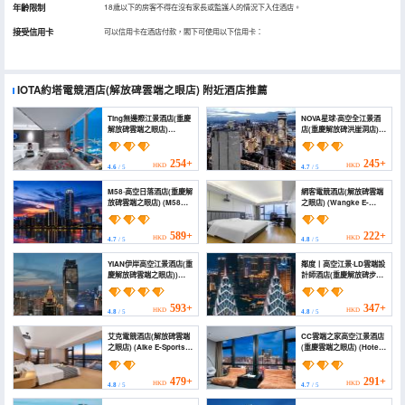
年齡限制
18歲以下的房客不得在沒有家長或監護人的情況下入住酒店。
接受信用卡
可以信用卡在酒店付款，閣下可使用以下信用卡：
IOTA約塔電競酒店(解放碑雲端之眼店)
附近酒店推薦
Ting無邊際江景酒店(重慶
NOVA星球·高空全江景酒
解放碑雲端之眼店)
店(重慶解放碑洪崖洞店)
(Chongqing Ting high
(NOVA Planet High
altitude riverview hotel)
Altitude River View
Hotel)
254+
245+
HKD
HKD
4.6
/ 5
4.7
/ 5
M58·高空日落酒店(重慶解
網客電競酒店(解放碑雲端
放碑雲端之眼店) (M58
之眼店) (Wangke E-
Hotel)
Sports Hotel
(Jiefangbei Cloud Eye))
589+
222+
HKD
HKD
4.7
/ 5
4.8
/ 5
YIAN伊岸高空江景酒店(重
鄰度丨高空江景·LD雲端設
慶解放碑雲端之眼店))
計師酒店(重慶解放碑步行
(Yianhotel)
街洪崖洞店) (Chongqing
Lingdu Gaokong
Jiangjing Hotel
593+
347+
HKD
HKD
4.8
/ 5
4.8
/ 5
(Monument to the
people's Liberation
艾克電競酒店(解放碑雲端
CC雲端之家高空江景酒店
Hongyadong Store))
之眼店) (Aike E-Sports
(重慶雲端之眼店) (Hotel
Hotel (Jiefangbei Cloud
Chez Cloud)
Eye))
479+
291+
HKD
HKD
4.8
/ 5
4.7
/ 5