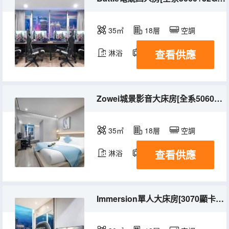
35㎡
18層
空調
查看供應
淋浴
電視機
冰箱
Zowei城景影音大床房[全系5060+32G+卓威240HZ]
35㎡
18層
空調
查看供應
淋浴
電視機
冰箱
Immersion單人大床房[3070顯卡+32G]