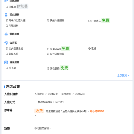
交通服務
附加费
停車場
前台服務
免費
電子身份證入住
快速入住退房
行李寄存
叫醒服務
餐飲服務
公共區
免費
公共音響系統
電梯
公用區wifi
新風系統
公共區域禁煙
清潔服務
免費
洗衣房
洗衣服務
全部設施
酒店政策
入住和退房
入住時間：15:00以後 退房時間：13:00以前
入住方式
櫃枱服務時間：24小時。
停車場
收费
無法提前預約：酒店內提供公共停車場
，
每小時RMB5
。
寵物
不可攜帶寵物。