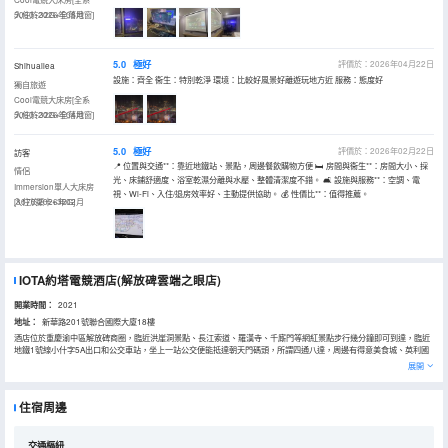
5060+32G+全落地窗]
入住於2026年05月
5.0
極好
評價於：2026年04月22日
Shihuailea
設施：齊全 衞生：特別乾淨 環境：比較好風景好離遊玩地方近 服務：態度好
獨自旅遊
Cool電競大床房[全系
5060+32G+全落地窗]
入住於2026年04月
5.0
極好
評價於：2026年02月22日
訪客
📍 位置與交通**：靠近地鐵站、景點，周邊餐飲購物方便 🛏️ 房間與衞生**：房間大小、採
情侶
光、床鋪舒適度、浴室乾濕分離與水壓、整體清潔度不錯。 🛋️ 設施與服務**：空調、電
Immersion單人大床房
視、Wi-Fi、入住/退房效率好、主動提供協助。 💰 性價比**：值得推薦。
[3070顯卡+32G]
入住於2026年02月
IOTA約塔電競酒店(解放碑雲端之眼店)
開業時間：
2021
地址：
新華路201號聯合國際大廈18樓
酒店位於重慶渝中區解放碑商圈，臨近洪崖洞景點、長江索道、羅漢寺、千廝門等網紅景點步行幾分鐘即可到達，臨近
地鐵1號線小什字5A出口和公交車站，坐上一站公交便能抵達朝天門碼頭，所謂四通八達，周邊有得意美食城、英利國
際購物中心、八一廣場、重慶百貨大樓、美美時代廣場、大都會商廈等不少購物中心、休閒娛樂中心等用餐休閒場所。
展開
【電腦配置】顯示器：AOC/外星人/卓威、電競椅：迪瑞克斯、顯卡：RTX3070、運行內存：32G、分辨率：
2560×1440、鼠標：羅技、鍵盤：血手幽靈、耳機：西伯利亞。酒店客房裏均配高清電視機、熱水壺、中央空調、獨
立wifi、吹風機應有盡有；部分房型擁有150寸的日立投影儀、杜比環繞音響，沉浸式觀影，酒店精巧的設施與温馨的服
住宿周邊
務相得益彰，許你一場觸覺、視覺的體驗。
交通樞紐