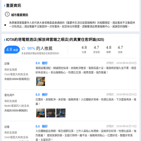
重要資訊
城市重要資訊
為貫徹落實重慶市人民代表大會常務委員會通過的《重慶市生活垃圾管理條例》的相關規定，酒店客房不主動提供
一次性用品；酒店餐廳不主動提供一次性餐具。如您有任何需要，請聯繫酒店賓客服務中心，感謝您的理解。
IOTA約塔電競酒店(解放碑雲端之眼店)的真實住客評論(825)
4.8
4.7
4.8
4.7
98%
的人推薦
4.8
/5分
位置
清潔度
服務
設施
永安旅遊評價由真實酒店住客提供的評價。
5.0
極好
評價於：2026年06月28日
訪客
電競設備頂配，網速穩定絲滑，房間乾淨整潔，電競氛圍十足。電競椅舒服久坐不累，隔音
與好友旅遊
好休息安心，前台服務貼心，性價比拉滿，開黑首選，強烈推薦！
Cool電競大床房[全系
5060+32G+全落地窗]
入住於2026年06月
5.0
極好
評價於：2026年06月24日
匿名用戶
位置好，房間乾淨，床舒服，服務熱情！入住體驗非常棒，性價比很高，下次還會再來，推
與好友旅遊
薦！
Battle電競四人房[全系
5060+32G+高刷2K]
入住於2026年06月
5.0
極好
評價於：2026年06月19日
訪客
入住體驗超出預期，衞生細節拉滿，工作人員貼心有禮貌，設施齊全好用，性價比超高，強
與好友旅遊
烈推薦！ 環境安靜舒適，全屋打掃得一塵不染，服務周到貼心，位置好找，整體非常滿
Cool電競大床房[全系
意，五星好評！