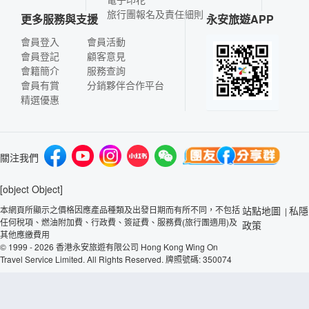
旅行團報名及責任細則
更多服務與支援
永安旅遊APP
會員登入
會員活動
會員登記
顧客意見
會籍簡介
服務查詢
會員有賞
分銷夥伴合作平台
精選優惠
關注我們
[object Object]
本網頁所顯示之價格因應產品種類及出發日期而有所不同，不包括
站點地圖
私隱
|
任何稅項、燃油附加費、行政費、簽証費、服務費(旅行團適用)及
政策
其他應繳費用
© 1999 - 2026 香港永安旅遊有限公司 Hong Kong Wing On
Travel Service Limited. All Rights Reserved. 牌照號碼: 350074