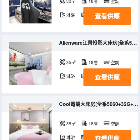
30㎡
18層
空調
查看供應
淋浴
電視機
冰箱
Alienware江景投影大床房[全系5060+投影+落地窗]
35㎡
18層
空調
查看供應
淋浴
電視機
冰箱
Cool電競大床房[全系5060+32G+全落地窗]
35㎡
18層
空調
查看供應
淋浴
電視機
冰箱