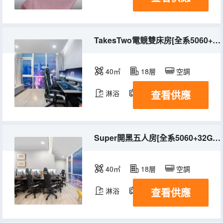
TakesTwo電競雙床房[全系5060+32G+高刷2K]
40㎡
18層
空調
查看供應
淋浴
電視機
冰箱
Super開黑五人房[全系5060+32G+高刷2K]
40㎡
18層
空調
查看供應
淋浴
電視機
冰箱