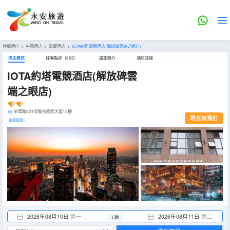
特價酒店
>
中國酒店
>
重慶酒店
>
IOTA約塔電競酒店(解放碑雲端之眼店)
酒店概览
住客點評（825）
設施簡介
酒店政策
IOTA約塔電競酒店(解放碑雲
端之眼店)
新華路201號聯合國際大廈18樓
現在就預訂
全部設施>
2026年08月10日
週一
2026年08月11日
週二
1 晚