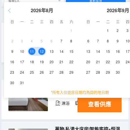
重新搜尋
2026年8月
2026年9月
天地·智享大床房|智能客控+90%白鴨絨被+乳膠床墊+恒温馬桶
日
一
二
三
四
五
六
日
一
二
三
四
1
1
2
3
35㎡
14-15層
空調
2
3
4
5
6
7
8
6
7
8
9
10
查看供應
淋浴
電視機
9
10
11
12
13
14
15
13
14
15
16
17
16
17
18
19
20
21
22
20
21
22
23
24
八方來財·麻將房|智能客控+棋牌娛樂+90%白鴨絨被+恒温馬桶
23
24
25
26
27
28
29
27
28
29
30
30
31
40㎡
14-15層
空調
*所有入住退房日期均為目的地日期
查看供應
淋浴
電視機
萬物·私湯大床房|智能客控+恒温馬桶+90%白鴨絨被+臨窗浴缸