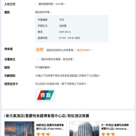
入住方式
櫃枱服務時間：24小時。
餐飲
酒店提供早餐。
早餐種類
中式
早餐形式
自助餐
費用
CNY 20/人
營業時間
07:00 - 09:30 每天
停車場
收费
酒店附近提供公共停車場
，
每日RMB20
。
充電車位
•
酒店內提供充電樁，直流充電。
寵物
不可攜帶寵物。
年齡限制
18歲以下的房客不得在沒有家長或監護人的情況下入住酒店。
接受信用卡
可以信用卡在酒店付款，閣下可使用以下信用卡：
新元氣酒店(重慶悅來國博會展中心店)
附近酒店推薦
福都酒店(重慶悅來國博會
爻一軒酒店(重慶悅來國際
展中心店) (Fudu Hotel
博覽中心店) (Yaoyixuan
(Chongqing Yuelai
Hotel (Chongqing