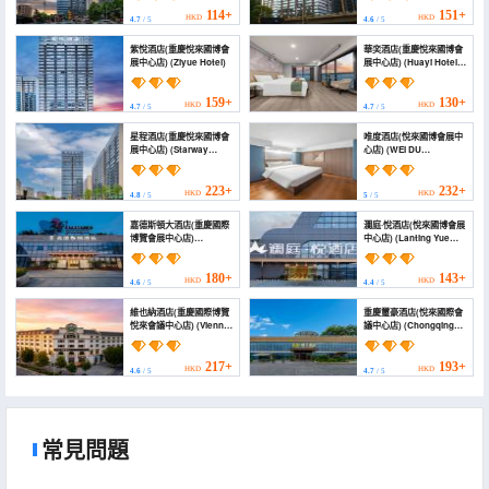
National Expo
Yuelai International
Exhibition Center
Expo Center))
114+
151+
HKD
HKD
4.7
/ 5
4.6
/ 5
Branch))
紫悅酒店(重慶悅來國博會
華奕酒店(重慶悅來國博會
展中心店) (Ziyue Hotel)
展中心店) (Huayi Hotel
(Chongqing Yuelai
National Expo
Exhibition Center))
159+
130+
HKD
HKD
4.7
/ 5
4.7
/ 5
星程酒店(重慶悅來國博會
唯度酒店(悅來國博會展中
展中心店) (Starway
心店) (WEI DU
Hotel (Chongqing
HOTEL(Yuelai National
Yuelai International
Expo Convention and
Expo Center))
Exhibition Centre
223+
232+
HKD
HKD
4.8
/ 5
5
/ 5
Store))
嘉德斯頓大酒店(重慶國際
瀾庭·悅酒店(悅來國博會展
博覽會展中心店)
中心店) (Lanting Yue
(Caddeston Hotel
Hotel (Yuelai Guobo
(Chongqing Guobo
Convention &
Center))
Exhibition Center
180+
143+
HKD
HKD
4.6
/ 5
4.4
/ 5
Branch))
維也納酒店(重慶國際博覽
重慶璽豪酒店(悅來國際會
悅來會議中心店) (Vienna
議中心店) (Chongqing
Hotel (Chongqing
Xihau Hotel (Yuelai
Yuelai International
International
Expo Center))
Conference Center))
217+
193+
HKD
HKD
4.6
/ 5
4.7
/ 5
常見問題