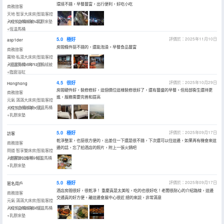
環境不錯，早餐豐富，出行便利，好吃小吃
商務旅客
天地·智享大床房|智能客控
+90%白鴨絨被+乳膠床墊
入住於2025年12月
+恆温馬桶
5.0
極好
評價於：2025年11月10日
asp1der
房間條件挺不錯的，還能泡澡。早餐食品豐富
商務旅客
萬物·私湯大床房|智能客控
+恆温馬桶+90%白鴨絨被
入住於2025年11月
+臨窗浴缸
4.5
很好
評價於：2025年10月29日
Honghong
房間硬件好，裝修修好，這個價位這樣裝修很好了，還有豐盛的早餐。但局部衞生還待更
商務旅客
進，服務需要完善和提高
元氣·滿滿大床房|智能客控
+90%白鴨絨被+恆温馬桶
入住於2025年10月
+乳膠床墊
5.0
極好
評價於：2025年09月17日
訪客
乾淨整潔，也挺很方便的，出差住一下還是很不錯，下次還可以住這邊，如果再有機會來這
商務旅客
邊的話，忘了拍酒店的照片，附上一張火鍋吧
問道·智享雙床房|智能客控
+會客辦公座椅+恆温馬桶
入住於2025年09月
+乳膠床墊
5.0
極好
評價於：2025年09月17日
匿名用戶
酒店房間很好，很乾凈！ 重慶真是太美啦，吃的也很好吃！老闆很耐心的介紹路線，這邊
商務旅客
交通真的好方便。離這邊會展中心很近 總的來説，非常滿意
元氣·滿滿大床房|智能客控
+90%白鴨絨被+恆温馬桶
入住於2025年09月
+乳膠床墊