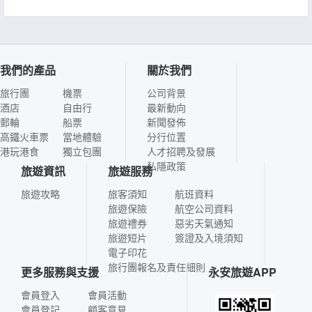
我們的產品
關於我們
旅行團
機票
公司背景
酒店
自由行
最新動向
郵輪
船票
新聞發佈
高鐵火車票
當地體驗
分行位置
港玩港食
獨立包團
人才招聘及發展
私隱政策
旅遊資訊
旅遊服務
旅遊攻略
旅客須知
航班資料
旅遊保險
航空公司資料
旅遊禮券
惡劣天氣通知
旅遊短片
簽證及入境須知
電子印花
旅行團報名及責任細則
更多服務與支援
永安旅遊APP
會員登入
會員活動
會員登記
顧客意見