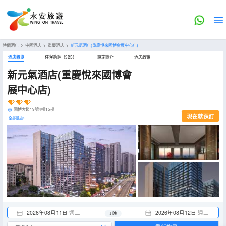
特價酒店
>
中國酒店
>
重慶酒店
>
新元氣酒店(重慶悅來國博會展中心店)
酒店概览
住客點評（325）
設施簡介
酒店政策
新元氣酒店(重慶悅來國博會
展中心店)
國博大道19號4幢15樓
現在就預訂
全部設施>
2026年08月11日
週二
2026年08月12日
週三
1 晚