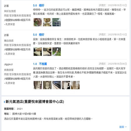
5.0
極好
評價於：2025年09月10日
訪客
呀呀呀~，這次住的這家酒店可以呢，離園博園、國博這些地方還是比較近，機場也近，早
與好友旅遊
餐比較推薦，吃的好，晚上這裏居然還有夜市，也是寶藏住了~嘻嘻，推薦推薦~
問道·智享雙床房|智能客控
+會客辦公座椅+恆温馬桶
入住於2025年09月
+乳膠床墊
5.0
極好
評價於：2025年09月10日
訪客
設施：設施設備很齊全 衞生：房間很乾凈，住起來很舒服 前台小姐姐很温柔，第一次來重
獨自旅遊
慶，沒有讓我失望，重慶是一個很美麗對城市
問道·智享雙床房|智能客控
+會客辦公座椅+恆温馬桶
入住於2025年09月
+乳膠床墊
1.0
不推薦
評價於：2025年09月08日
JiggleJi
真的屬於很差的酒店了。酒店裡麪衹是風格做的很好,但完全沒有細節。 這屬於一個大寫字
商務旅客
樓,裏面無數酒店足療。 衞生毛巾特別差,馬桶也不乾淨!關鍵馬桶蓋子都起不來。浴室設計反
問道·智享雙床房|智能客控
人類。水壺特別噁心。就真的不要考慮。
+會客辦公座椅+恆温馬桶
入住於2025年09月
+乳膠床墊
新元氣酒店(重慶悅來國博會展中心店)
開業時間：
2021
地址：
國博大道19號4幢15樓
酒店位於重慶市渝北區悅來國博大道，所有房間清新淡雅，給您帶來舒適的入住體驗。
展開