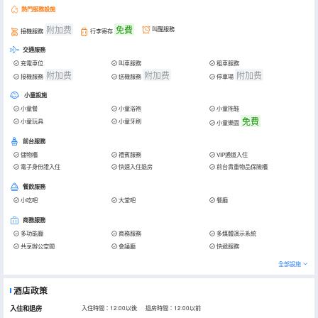
熱門服務設施
附加费
免費
叫醒服務
接機服務
行李寄存
交通服務
充電車位
叫車服務
租車服務
附加费
附加费
附加费
接機服務
送機服務
停車場
小童設施
小童餐
小童浴袍
小童拖鞋
免費
小童玩具
小童牙刷
小童樂園
前台服務
儲物櫃
禮賓服務
VIP通道入住
電子身份證入住
快速入住退房
前台貴重物品保險櫃
餐飲服務
小吃吧
大堂吧
餐廳
商務服務
多功能廳
商務服務
多媒體演示系統
共享辦公空間
會議廳
快遞服務
全部設施
酒店政策
入住和退房
入住時間：12:00以後 退房時間：12:00以前