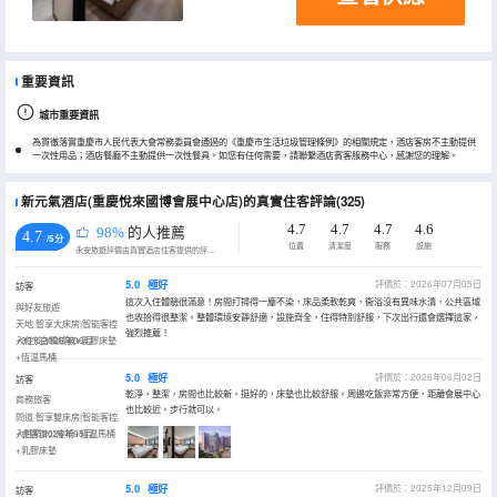
重要資訊
城市重要資訊
為貫徹落實重慶市人民代表大會常務委員會通過的《重慶市生活垃圾管理條例》的相關規定，酒店客房不主動提供
一次性用品；酒店餐廳不主動提供一次性餐具。如您有任何需要，請聯繫酒店賓客服務中心，感謝您的理解。
新元氣酒店(重慶悅來國博會展中心店)的真實住客評論(325)
4.7
4.7
4.7
4.6
98%
的人推薦
4.7
/5分
位置
清潔度
服務
設施
永安旅遊評價由真實酒店住客提供的評價。
5.0
極好
評價於：2026年07月05日
訪客
這次入住體驗很滿意！房間打掃得一塵不染，床品柔軟乾爽，衞浴沒有異味水漬，公共區域
與好友旅遊
也收拾得很整潔。整體環境安靜舒適，設施齊全，住得特別舒服，下次出行還會選擇這家，
天地·智享大床房|智能客控
強烈推薦！
+90%白鴨絨被+乳膠床墊
入住於2026年06月
+恆温馬桶
5.0
極好
評價於：2026年06月02日
訪客
乾淨，整潔，房間也比較新。挺好的，床墊也比較舒服。周邊吃飯非常方便，距離會展中心
商務旅客
也比較近。步行就可以。
問道·智享雙床房|智能客控
+會客辦公座椅+恆温馬桶
入住於2026年05月
+乳膠床墊
5.0
極好
評價於：2025年12月09日
訪客