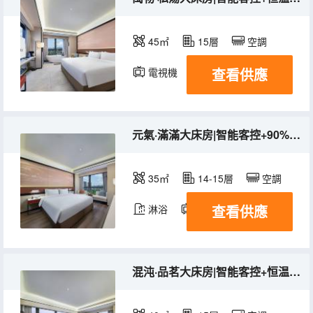
45㎡
15層
空調
查看供應
電視機
元氣·滿滿大床房|智能客控+90%白鴨絨被+恒温馬桶+乳膠床墊
35㎡
14-15層
空調
查看供應
淋浴
電視機
混沌·品茗大床房|智能客控+恒温馬桶+90%白鴨絨被+乳膠床墊