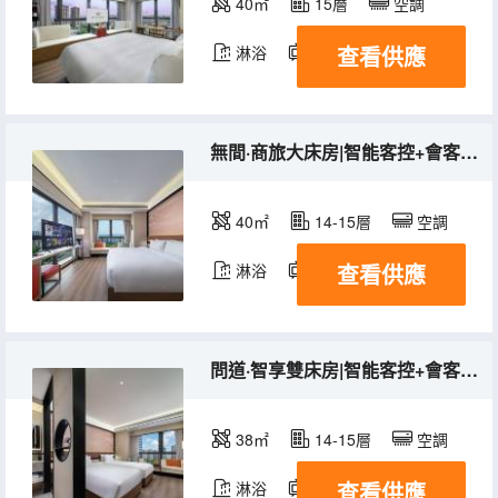
40㎡
15層
空調
查看供應
淋浴
電視機
無間·商旅大床房|智能客控+會客辦公座椅+乳膠床墊+90%白鴨絨被
40㎡
14-15層
空調
查看供應
淋浴
電視機
問道·智享雙床房|智能客控+會客辦公座椅+恒温馬桶+乳膠床墊
38㎡
14-15層
空調
查看供應
淋浴
電視機