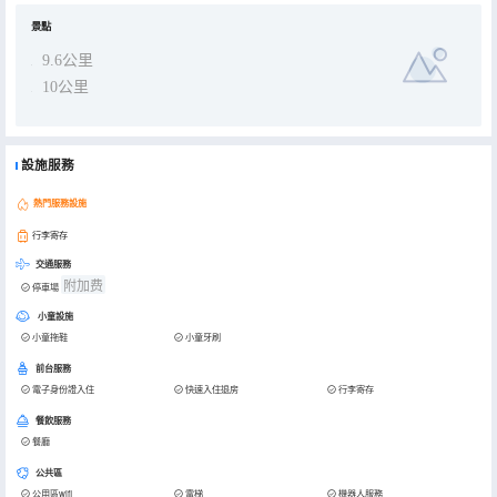
景點
9.6公里
10公里
設施服務
熱門服務設施
行李寄存
交通服務
附加费
停車場
小童設施
小童拖鞋
小童牙刷
前台服務
電子身份證入住
快速入住退房
行李寄存
餐飲服務
餐廳
公共區
公用區wifi
電梯
機器人服務