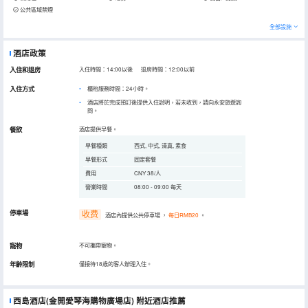
公共區域禁煙
全部設施
酒店政策
入住和退房
入住時間：14:00以後 退房時間：12:00以前
入住方式
櫃枱服務時間：24小時。
酒店將於完成預訂後提供入住說明，若未收到，請向永安旅遊詢
問。
餐飲
酒店提供早餐。
早餐種類
西式, 中式, 清真, 素食
早餐形式
固定套餐
費用
CNY 38/人
營業時間
08:00 - 09:00 每天
停車場
收费
酒店內提供公共停車場
，
每日RMB20
。
寵物
不可攜帶寵物。
年齡限制
僅接待18歲的客人辦理入住。
西島酒店(金開愛琴海購物廣場店)
附近酒店推薦