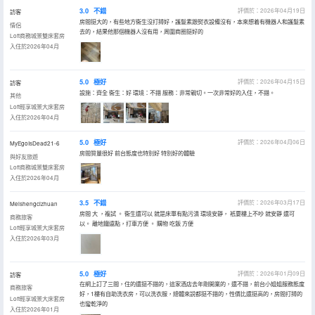
3.0
不錯
評價於：2026年04月19日
訪客
房間挺大的，有些地方衞生沒打掃好，護髮素跟熨衣設備沒有，本來想着有機器人和護髮素
情侶
去的，結果他那個機器人沒有用，周圍商圈挺好的
Loft商務城景雙床套房
入住於2026年04月
5.0
極好
評價於：2026年04月15日
訪客
設施：齊全 衞生：好 環境：不錯 服務：非常親切。一次非常好的入住，不錯。
其他
Loft輕享城景大床套房
入住於2026年04月
5.0
極好
評價於：2026年04月06日
MyEgoIsDead21-6
房間質量很好 前台態度也特別好 特別好的體驗
與好友旅遊
Loft商務城景雙床套房
入住於2026年04月
3.5
不錯
評價於：2026年03月17日
Meishengcizhuan
房間 大 ，複試 。 衞生還可以 就是床單有點污漬 環境安靜， 衹要樓上不吵 就安靜 還可
商務旅客
以。 離地鐵遠點，打車方便 。 購物 吃飯 方便
Loft輕享城景大床套房
入住於2026年03月
5.0
極好
評價於：2026年01月09日
訪客
在網上訂了三間，住的還挺不錯的，這家酒店去年剛開業的，還不錯，前台小姐姐服務態度
商務旅客
好，1樓有自助洗衣房，可以洗衣服，總體來説都挺不錯的，性價比還挺高的，房間打掃的
Loft輕享城景大床套房
也蠻乾淨的
入住於2026年01月