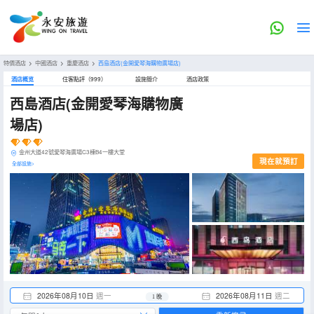
特價酒店
>
中國酒店
>
重慶酒店
>
西島酒店(金開愛琴海購物廣場店)
酒店概览
住客點評（999）
設施簡介
酒店政策
西島酒店(金開愛琴海購物廣
場店)
金州大道42號愛琴海廣場C3棟B4一樓大堂
現在就預訂
全部設施>
2026年08月10日
週一
2026年08月11日
週二
1 晚