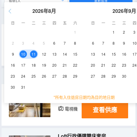
重新搜尋
2026年8月
2026年9月
Loft商務城景雙床套房
日
一
二
三
四
五
六
日
一
二
三
四
1
1
2
3
40㎡
8-19層
空調
2
3
4
5
6
7
8
6
7
8
9
10
查看供應
電視機
9
10
11
12
13
14
15
13
14
15
16
17
16
17
18
19
20
21
22
20
21
22
23
24
Loft行政優選大床套房
23
24
25
26
27
28
29
27
28
29
30
30
31
45-55㎡
8-19層
空調
*所有入住退房日期均為目的地日期
查看供應
電視機
Loft行政優選雙床套房