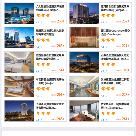
六七間酒店(重慶愛琴海購
雲見棲舍酒店(重慶愛情海
物廣場店) (Liuqijian
購物公園店) (Yunjian
Hotel (Chongqing
Qishe Hotel (Chongqing
Aegean Shopping
Aihai Shopping Park))
Plaza))
250+
257+
HKD
HKD
4.7
/ 5
4.6
/ 5
麗楓酒店(重慶金開大道愛
兩江萬琅·OneJasper高空
琴海購物公園店)
酒店 (OneJasper
(Lavande Hotel
Boutique Hotel)
(Chongqing Jinkai
Avenue Aegean
265+
221+
HKD
HKD
4.6
/ 5
4.8
/ 5
Shopping Mall))
鼎悅智慧酒店(重慶愛琴海
亞森酒店(重慶金開大道愛
購物公園萬悅匯店)
琴海購物廣場店) (Yasen
(Dingyue Zhihui Hotel)
Hotel (Aegean
Shopping Plaza))
154+
188+
HKD
HKD
4.4
/ 5
4.8
/ 5
有澗民宿(重慶愛琴海購物
沐林棲酒店(重慶兩江新區
公園店) (Youjian
愛琴海購物公園店)
Homestay (Chongqing
(Mulinqi Hotel
Aegean Shopping
(Chongqing Liangjiang
Park))
New Area Aegean
201+
223+
HKD
HKD
4.7
/ 5
4.8
/ 5
Shopping Park))
光縵酒店(重慶金開大道愛
依萊特高空公寓(棕櫚泉國
琴海購物公園店)
際中心店) (MECY
(GuangManHotel
APARTMENT)
Chongqing)
265+
261+
HKD
HKD
4.7
/ 5
4.8
/ 5