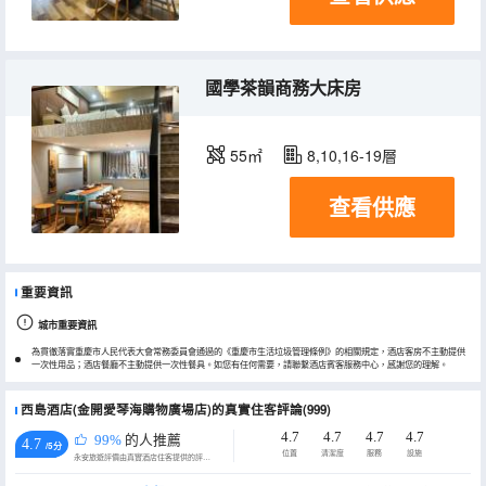
國學茶韻商務大床房
55㎡
8,10,16-19層
查看供應
重要資訊
城市重要資訊
為貫徹落實重慶市人民代表大會常務委員會通過的《重慶市生活垃圾管理條例》的相關規定，酒店客房不主動提供
一次性用品；酒店餐廳不主動提供一次性餐具。如您有任何需要，請聯繫酒店賓客服務中心，感謝您的理解。
西島酒店(金開愛琴海購物廣場店)的真實住客評論(999)
4.7
4.7
4.7
4.7
99%
的人推薦
4.7
/5分
位置
清潔度
服務
設施
永安旅遊評價由真實酒店住客提供的評價。