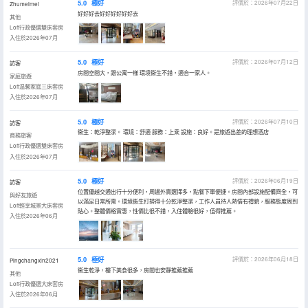
5.0
極好
評價於：2026年07月22日
Zhumeimei
好好好去好好好好好好去
其他
Loft行政優選雙床套房
入住於2026年07月
5.0
極好
評價於：2026年07月12日
訪客
房間空間大，跟公寓一樣 環境衞生不錯，適合一家人。
家庭旅遊
Loft温馨家庭三床套房
入住於2026年07月
5.0
極好
評價於：2026年07月10日
訪客
衞生：乾淨整潔。 環境：舒適 服務：上乘 設施：良好。是旅遊出差的理想酒店
商務旅客
Loft行政優選雙床套房
入住於2026年07月
5.0
極好
評價於：2026年06月19日
訪客
位置優越交通出行十分便利，周邊外賣選擇多，點餐下單便捷。房間內部設施配備齊全，可
與好友旅遊
以滿足日常所需。環境衞生打掃得十分乾淨整潔，工作人員待人熱情有禮貌，服務態度周到
Loft輕享城景大床套房
貼心。整體價格實惠，性價比很不錯，入住體驗很好，值得推薦。
入住於2026年06月
5.0
極好
評價於：2026年06月18日
Pingchangxin2021
衞生乾淨，樓下美食很多，房間也安靜推薦推薦
其他
Loft行政優選大床套房
入住於2026年06月