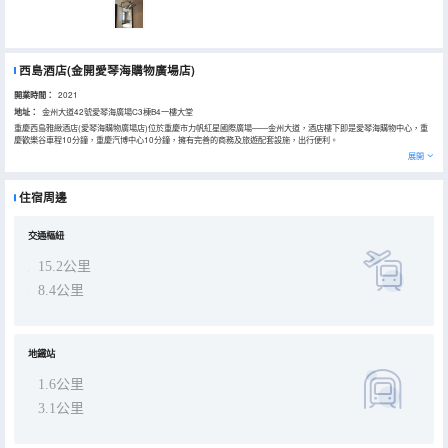
西島酒店(金開愛琴海購物廣場店)
開業時間：
2021
地址：
金州大道42號愛琴海廣場C3棟B4一樓大堂
重慶西島雅緻酒店(愛琴海購物廣場店)位於重慶市力帆紅星國際廣場——金州大道，酒店樓下即是愛琴海購物中心，重
慶歡樂谷車程10分鐘，重慶汽博中心10分鐘，擁有完善的商務及旅遊配套設施，出行便利。
酒店房間為LOFT套房佈局，上下兩層面積大，面積均在50平米以上，為商務客人準備了單獨的會客和辦公空間；三張
展開
床的房型布置了一張1.8米的大床和2張1.2米的床，面積超過60平方米，可供多人和親子游的客人使用，酒店嚴格把控
衞生質量，注重安全和隱私，24小時前台隨時為您提供服務。
住宿周邊
交通樞紐
15.2公里
8.4公里
地鐵站
1.6公里
3.1公里