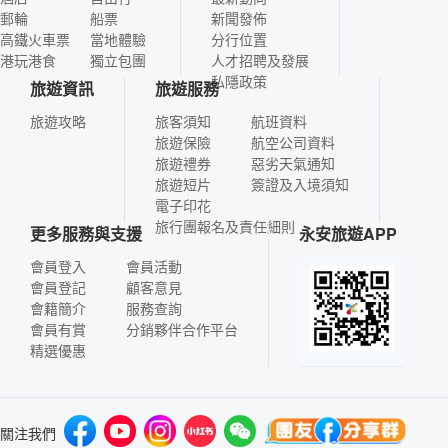
郵輪
船票
新聞發佈
高鐵火車票
當地體驗
分行位置
港玩港食
獨立包團
人才招聘及發展
私隱政策
旅遊資訊
旅遊服務
旅遊攻略
旅客須知
航班資料
旅遊保險
航空公司資料
旅遊禮券
惡劣天氣通知
旅遊短片
簽證及入境須知
電子印花
旅行團報名及責任細則
更多服務與支援
永安旅遊APP
會員登入
會員活動
會員登記
顧客意見
會籍簡介
服務查詢
會員有賞
分銷夥伴合作平台
精選優惠
關注我們