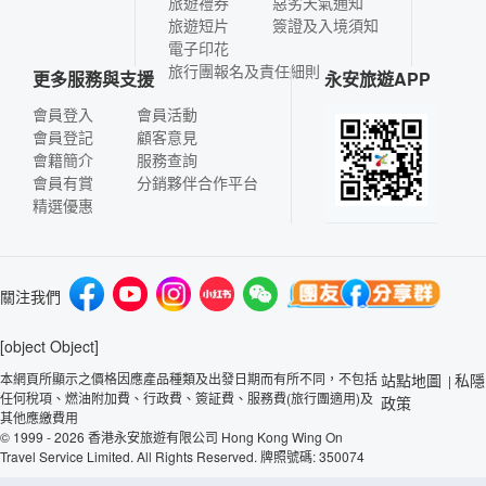
旅遊禮券
惡劣天氣通知
旅遊短片
簽證及入境須知
電子印花
旅行團報名及責任細則
更多服務與支援
永安旅遊APP
會員登入
會員活動
會員登記
顧客意見
會籍簡介
服務查詢
會員有賞
分銷夥伴合作平台
精選優惠
關注我們
[object Object]
本網頁所顯示之價格因應產品種類及出發日期而有所不同，不包括
站點地圖
私隱
|
任何稅項、燃油附加費、行政費、簽証費、服務費(旅行團適用)及
政策
其他應繳費用
© 1999 - 2026 香港永安旅遊有限公司 Hong Kong Wing On
Travel Service Limited. All Rights Reserved. 牌照號碼: 350074