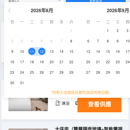
重新搜尋
2026年8月
2026年9月
東方雙床房（雙層隔音玻璃+喜臨門床墊+乾濕分區）
日
一
二
三
四
五
六
日
一
二
三
四
1
1
2
3
25-30㎡
2-9層
空調
2
3
4
5
6
7
8
6
7
8
9
10
查看供應
淋浴
電視機
9
10
11
12
13
14
15
13
14
15
16
17
16
17
18
19
20
21
22
20
21
22
23
24
雙床房（格力空調+喜臨門床墊+智能電視投屏）
23
24
25
26
27
28
29
27
28
29
30
30
31
25-30㎡
2-9層
空調
*所有入住退房日期均為目的地日期
查看供應
淋浴
電視機
大床房（雙層隔音玻璃+智能電視投屏+格力空調）