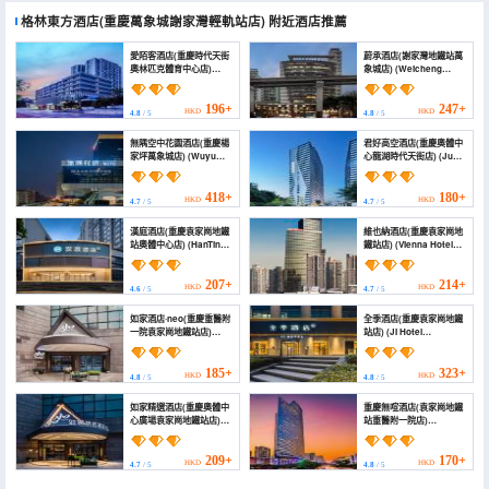
格林東方酒店(重慶萬象城謝家灣輕軌站店)
附近酒店推薦
愛陌客酒店(重慶時代天街
蔚承酒店(謝家灣地鐵站萬
奧林匹克體育中心店)
象城店) (Weicheng
(Aimoke Hotel
Hotel (Xiejiawan Metro
(Xiejiawan Vientiane
Station Vientiane City
City))
Branch))
196+
247+
HKD
HKD
4.8
/ 5
4.8
/ 5
無隅空中花園酒店(重慶楊
君好高空酒店(重慶奧體中
家坪萬象城店) (Wuyu
心龍湖時代天街店) (Jun
Sky Garden Hotel
Hao High-Altitude
(Yangjiaping,MixC
Hotel)
Branch,Chongqing))
418+
180+
HKD
HKD
4.7
/ 5
4.7
/ 5
漢庭酒店(重慶袁家崗地鐵
維也納酒店(重慶袁家崗地
站奧體中心店) (HanTing
鐵站店) (Vienna Hotel
Hotel (Chongqing
(Chongqing
Yuanjiagang Metro
Yuanjiagang Metro
Station, Olympic Sports
Station))
207+
214+
HKD
HKD
4.6
/ 5
4.7
/ 5
Center))
如家酒店·neo(重慶重醫附
全季酒店(重慶袁家崗地鐵
一院袁家崗地鐵站店)
站店) (JI Hotel
(Home Inn Neo
(Chongqing
(Chongqing Chongqing
Yuanjiagang Subway
Medical Affiliated No.1
Station))
185+
323+
HKD
HKD
4.8
/ 5
4.8
/ 5
Hospital Yuanjiagang
Subway Station))
如家精選酒店(重慶奧體中
重慶無喧酒店(袁家崗地鐵
心廣場袁家崗地鐵站店)
站重醫附一院店)
(Homeinn Plus Hotel
(Wuxuan)
(Chongqing Olympic
Sports Center Square
209+
170+
HKD
HKD
4.7
/ 5
4.8
/ 5
Yuanjiagang Subway
Station))