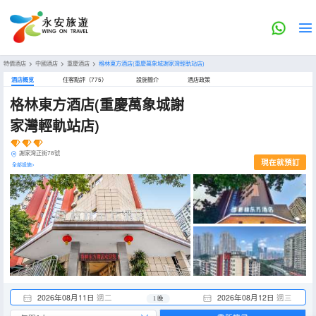
特價酒店
>
中國酒店
>
重慶酒店
>
格林東方酒店(重慶萬象城謝家灣輕軌站店)
酒店概览
住客點評（775）
設施簡介
酒店政策
格林東方酒店(重慶萬象城謝
家灣輕軌站店)
謝家灣正街78號
現在就預訂
全部設施>
2026年08月11日
週二
2026年08月12日
週三
1 晚