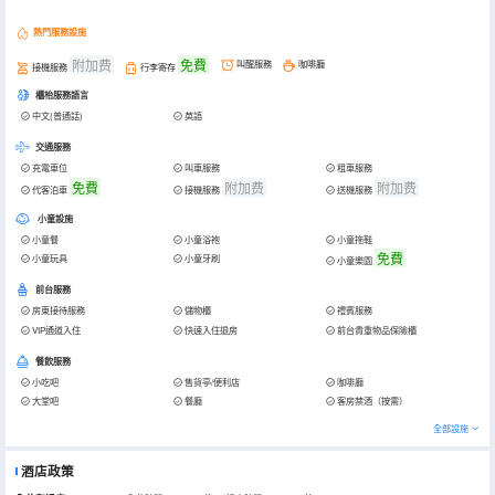
熱門服務設施
附加费
免費
叫醒服務
咖啡廳
接機服務
行李寄存
櫃枱服務語言
中文(普通話)
英語
交通服務
充電車位
叫車服務
租車服務
免費
附加费
附加费
代客泊車
接機服務
送機服務
小童設施
小童餐
小童浴袍
小童拖鞋
免費
小童玩具
小童牙刷
小童樂園
前台服務
房東接待服務
儲物櫃
禮賓服務
VIP通道入住
快速入住退房
前台貴重物品保險櫃
餐飲服務
小吃吧
售貨亭/便利店
咖啡廳
大堂吧
餐廳
客房禁酒（按需）
全部設施
酒店政策