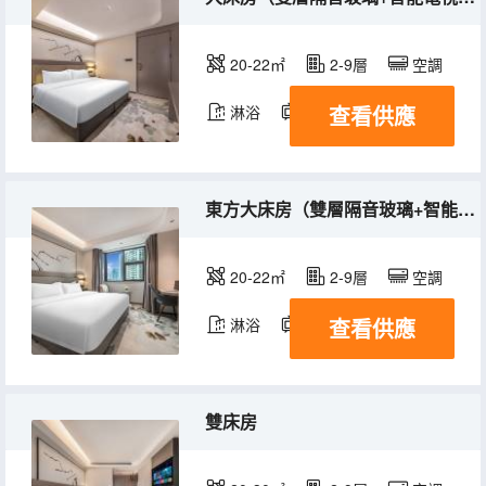
20-22㎡
2-9層
空調
查看供應
淋浴
電視機
東方大床房（雙層隔音玻璃+智能電視投屏+乾濕分區）
20-22㎡
2-9層
空調
查看供應
淋浴
電視機
雙床房