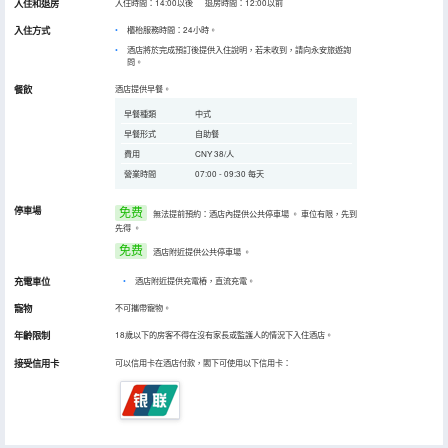
入住和退房
入住時間：14:00以後 退房時間：12:00以前
入住方式
櫃枱服務時間：24小時。
酒店將於完成預訂後提供入住說明，若未收到，請向永安旅遊詢
問。
餐飲
酒店提供早餐。
早餐種類
中式
早餐形式
自助餐
費用
CNY 38/人
營業時間
07:00 - 09:30 每天
停車場
免费
無法提前預約：酒店內提供公共停車場
。
車位有限，先到
先得
。
免费
酒店附近提供公共停車場
。
充電車位
•
酒店附近提供充電樁，直流充電。
寵物
不可攜帶寵物。
年齡限制
18歲以下的房客不得在沒有家長或監護人的情況下入住酒店。
接受信用卡
可以信用卡在酒店付款，閣下可使用以下信用卡：