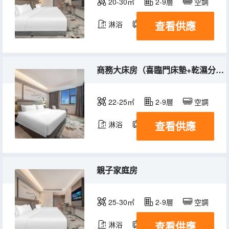
20-30㎡
2-9層
空調
查看供應
淋浴
電視機
商務大床房（喜臨門床墊+乾濕分區+智能電視投屏）
22-25㎡
2-9層
空調
查看供應
淋浴
電視機
親子家庭房
25-30㎡
2-9層
空調
查看供應
淋浴
電視機