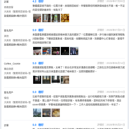
4.2
很好
評價於：2026年07月30日
訪客
整體還是很不錯的，位置方便，房間隔音較好，早餐簡單但阿姨熱情味道也不錯，唯一不足
商務旅客
的是空調對着床吹，有點冷了
大床房（雙層隔音玻璃+智
能電視投屏+格力空調）
入住於2026年07月
5.0
極好
評價於：2026年07月01日
匿名用戶
來重慶看奧體演唱會選這家格林東方真的選對了！位置優勢拉滿，步行幾分鐘到謝家灣輕軌
其他
2號線/環線，下樓就是萬象城，逛街吃飯、採購物資超方便，到奧體中心打車很近，散場不
大床房（雙層隔音玻璃+智
用長時間排隊打車
能電視投屏+格力空調）
入住於2026年06月
5.0
極好
評價於：2026年06月14日
Coffee_Cookie
房間裏就能看見單軌，太棒了！前台也非常友好溝通也很順暢，之前在北京住過格林東方感
獨自旅遊
覺非常好所以這次來重慶也是選了格林東方，沒想到體驗更好。
大床房（雙層隔音玻璃+智
能電視投屏+格力空調）
入住於2026年06月
5.0
極好
評價於：2026年06月10日
匿名用戶
比較不遊客的區域，從窗戶就能看到萬象城和輕軌站，出行吃喝都很方便。到熱門景點也都
情侶
不算遠。 關上窗戶不吵的，住得挺舒服。 有免費停車服務，是附近的地下停車場，酒店
大床房（雙層隔音玻璃+智
cover停車費。 早餐味道建議稍微提升一下。 工作人員桂桂服務態度挺好的，辛苦了。
能電視投屏+格力空調）
入住於2026年06月
5.0
極好
評價於：2026年05月31日
訪客