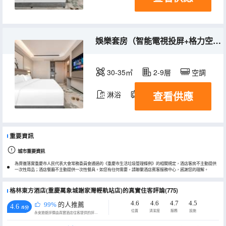
娛樂套房（智能電視投屏+格力空調+喜臨門床墊）
30-35㎡
2-9層
空調
查看供應
淋浴
電視機
重要資訊
城市重要資訊
為貫徹落實重慶市人民代表大會常務委員會通過的《重慶市生活垃圾管理條例》的相關規定，酒店客房不主動提供
一次性用品；酒店餐廳不主動提供一次性餐具。如您有任何需要，請聯繫酒店賓客服務中心，感謝您的理解。
格林東方酒店(重慶萬象城謝家灣輕軌站店)的真實住客評論(775)
4.6
4.6
4.7
4.5
99%
的人推薦
4.6
/5分
位置
清潔度
服務
設施
永安旅遊評價由真實酒店住客提供的評價。