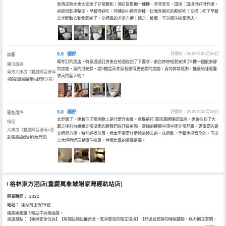
家酒店熱水也太安逸了非常暖和！酒店是單獨一棟樓，非常安全，環境：環境很好很舒適，
房間很乾凈整潔，早餐很好吃，阿姨的小麪非常棒，比我外面吃的都好吃！交通：吃了早餐
去坐輕軌去動物園完了，交通真的非常方便！總之：推薦，下次還住這家酒店。
5.0
極好
評價於：2026年03月08日
訪客
備考訂的酒店，特意通過訂房後台給酒店説了下要求，前台婷婷給我安排了3樓一個很安靜
獨自旅遊
的房間，真的很安靜，説3樓是高考家長覺得更安靜的房間，真的非常感謝，推薦給睡眠要
東方大床房（雙層隔音玻璃
求高的客人喲！
+智能電視投屏+乾濕分區）
入住於2026年03月
5.0
極好
評價於：2026年02月28日
匿名用戶
太舒服了，連着住了兩個晚上是什麼含金量。會提前打 電話溝通確認留房，也會在到了大
情侶
廳之後前台姐姐非常温柔的跟我們説升級房間，電梯的樓層中規中矩非常舒服，更重要的是
大床房（雙層隔音玻璃+智
交通很方便，特別好找位置，根本不需要什麼繞來繞去的。床很軟，早餐也挺齊全的，下次
能電視投屏+格力空調）
入住於2026年02月
去大坪附近玩兒還住這裏，性價比真的很高很高。
格林東方酒店(重慶萬象城謝家灣輕軌站店)
開業時間：
2022
地址：
謝家灣正街78號
格美集團旗下精品中高端酒店。
酒店賣點：【獨棟安全性高】【房間設施設備齊全，乾淨整潔的衞生環境】【舒適且安靜的睡眠體驗，格力獨立空調，
温度由你自己控制】【步行直達重慶奧體中心】【2號線直達華熙LIVE·魚洞·場館】【步行約4分鐘抵達萬象城商圈和謝