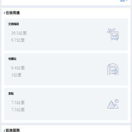
展開
家灣輕軌站（2號線和環線的換乘站）】；
酒店位於九龍坡區謝家灣正街，地理位置優越，交通便利。毗鄰謝家灣輕軌站（2號線和環線的換乘站）、萬象城商
圈、楊家坪商圈、重慶醫科大學附屬第一醫院、田家炳中學、重慶建設醫院、育才中學、謝家灣小學、（金茂）謝家灣
住宿周邊
小學、重慶建川博物館等、重慶市奧林匹克體育中心（袁家崗奧體中心）。
酒店設計風格獨特，將東方元素和城市地域文化特色相融合，描繪了東方謙和的待客之道，營造了典雅的旅途空間。酒
店設施設備完善，服務熱情大方，擁有各式房型，設計時尚温馨，空間開闊明亮。配備健身房、洗衣房、餐廳、會議室
等設施。
交通樞紐
酒店倡導綠色、健康的生活，讓您盡享居停的舒適與愜意。
29.5公里
9.7公里
地鐵站
0.4公里
1公里
景點
7.5公里
7.5公里
設施服務