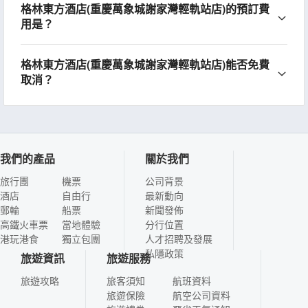
格林東方酒店(重慶萬象城謝家灣輕軌站店)的預訂費
用是？
格林東方酒店(重慶萬象城謝家灣輕軌站店)能否免費
取消？
我們的產品
關於我們
旅行團
機票
公司背景
酒店
自由行
最新動向
郵輪
船票
新聞發佈
高鐵火車票
當地體驗
分行位置
港玩港食
獨立包團
人才招聘及發展
私隱政策
旅遊資訊
旅遊服務
旅遊攻略
旅客須知
航班資料
旅遊保險
航空公司資料