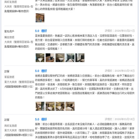
第一次來這邊選了這家酒店，完全沒踩雷！整體裝修簡約大氣，走廊乾淨整潔 空調製冷給
與好友旅遊
力，熱水秒出，網速也很快。衞生做得特別細緻，角落都很乾凈，前台小鳳態度特別好 很
大床房（雙層隔音玻璃+智
耐心的帶我看房間 值得推薦給大家！
能電視投屏+格力空調）
入住於2026年05月
5.0
極好
評價於：2026年03月21日
匿名用戶
是來重慶旅遊的，抱着試一試的心態來格林東方酒店入住，沒想到挺滿意的，位置很好找，
獨自旅遊
很方便。前台星星辦理入住很專業，房間打掃的很乾凈，住着也挺舒服的。最重要的是離輕
大床房（雙層隔音玻璃+智
軌站很近，交通便利，去哪都方便。四樓還有專門的洗衣機、烘乾機還有配備的洗衣液。真
能電視投屏+格力空調）
入住於2026年03月
的挺好的。值得推薦！！
5.0
極好
評價於：2026年03月18日
訪客
爸媽去重慶玩幫他們訂的房，爸媽很滿意入住很開心，前台小鳳服務在線，給予了獨自出行
家庭旅遊
的爸媽很多幫忙：指路，介紹周邊吃的，。幫忙約車等等，真的非常感謝她。爸媽説酒店環
東方大床房（雙層隔音玻璃
境也很好，很清爽，房間很乾凈，衞生很好。房間配備的設施齊全，滿足需求，特別是空
+智能電視投屏+乾濕分區）
入住於2026年03月
調，真的效果太好了，3月份這幾天重慶有點冷，空調製熱效果非常好。交通也很方便，出
門就是公交車走幾步就是輕軌站。這個酒店推薦給大家，感謝酒店給予獨自出行的父母提供
的幫助！
5.0
極好
評價於：2026年03月18日
訪客
服務：前台小鳳值得表揚，店長説是才來沒幾天的新人，必須給鼓勵和支持，服務真的很
與好友旅遊
好，關鍵是她居然和我同名同姓，真的是緣分呀！進入酒店就笑臉相迎，讓人心情好！安排
東方大床房（雙層隔音玻璃
的房間視野非常好，窗外就是輕軌，小孩可開心了。設施：房間裏面有牙刷浴帽梳子洗髮水
+智能電視投屏+乾濕分區）
入住於2026年03月
沐浴露護髮素熱水壺吹風等等用品滿足出行需求，哈哈我都自帶了也，設施很全，這個天他