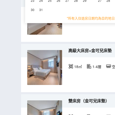
商務雙床房+金可兒床墊
23
24
25
26
27
28
29
27
28
30
31
22㎡
1-4層
*所有入住退房日期均為目的地日
高級大床房+金可兒床墊
18㎡
1-4層
雙床房（金可兒床墊）