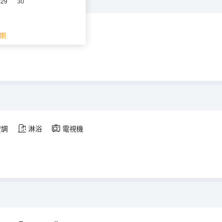
29
30
空調
淋浴
電視機
期
空調
淋浴
電視機