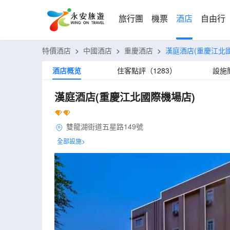
旅行團
機票
酒店
自由行
特價酒店
>
中國酒店
>
重慶酒店
>
漢庭酒店(重慶江北
酒店概览
住客點評（1283）
設施
漢庭酒店(重慶江北國際機場店)
雙龍湖街道五星路149號
全部設施>