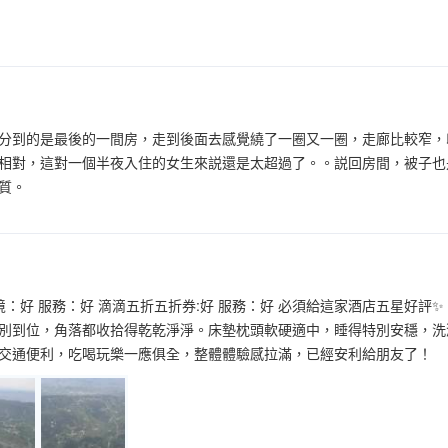
分到的是最後的一間房，走到後面去感覺繞了一圈又一圈，走廊比較窄，
相對，這對一個半夜入住的女生來説還是太超過了。。説回房間，被子也
質。
境：好 服務：好 滴滴五折五折券:好 服務：好 必須給這家酒店五星好
別到位，角落都收拾得乾乾淨淨。床墊枕頭軟硬適中，睡得特別安穩，洗
交通便利，吃喝玩樂一應俱全，整體體驗感拉滿，已經安利給朋友了！