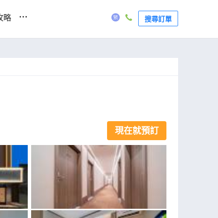
...
攻略
搜尋訂單
現在就預訂