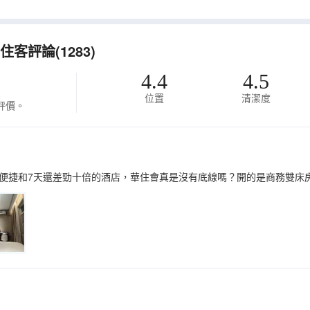
客評論(1283)
4.4
4.5
位置
清潔度
評價。
便捷和7天還差勁十倍的酒店，華住會真是沒有底線嗎？開的是商務雙床房2