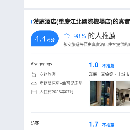
漢庭酒店(重慶江北國際機場店)的真實住
98%
的人推薦
4.4
/5分
永安旅遊評價由真實酒店住客提供的
1.0
Aiyogegegy
不推薦
商務旅客
漢庭，真搞笑，比城市
商務雙床房+金可兒床墊
入住於2026年07月
1.7
訪客
不推薦