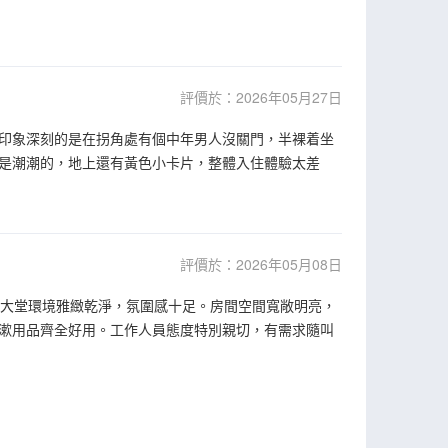
評價於：2026年05月27日
印象深刻的是在拐角處有個中年男人沒關門，半裸着坐
是潮潮的，地上還有黃色小卡片，整體入住體驗太差
評價於：2026年05月08日
評✨ 大堂環境雅緻乾淨，氛圍感十足。房間空間寬敞明亮，
漱用品齊全好用。工作人員態度特別親切，有需求隨叫