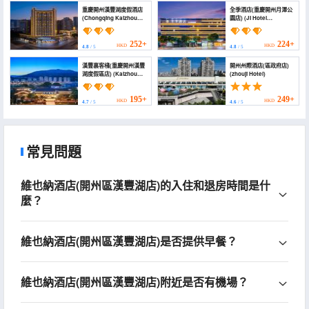
重慶開州漢豐湖度假酒店
全季酒店(重慶開州月潭公
(Chongqing Kaizhou
園店) (JI Hotel
Hanfeng Lake Hotel)
(Chongqing Kaizhou
Yuetan Park))
252+
224+
HKD
HKD
4.8
/ 5
4.8
/ 5
漢豐裏客棧(重慶開州漢豐
開州州際酒店(區政府店)
湖度假區店) (Kaizhou
(zhouji Hotel)
Hanfengli Inn
(Hanfenghu West
Street Middle School))
195+
249+
HKD
HKD
4.7
/ 5
4.6
/ 5
常見問題
維也納酒店(開州區漢豐湖店)的入住和退房時間是什
麼？
維也納酒店(開州區漢豐湖店)是否提供早餐？
維也納酒店(開州區漢豐湖店)附近是否有機場？