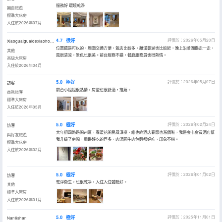
服務好 環境乾淨
獨自旅遊
標準大床房
入住於2026年07月
4.7
很好
評價於：2026年05月20日
Xiaoguaiguaidexiaohongmao
位置還是可以的，周圍交通方便，飯店比較多，離漢豐湖也比較近，晚上沿着湖邊走一走，
其他
風很清涼，景色也很美。前台服務不錯，餐廳服務員也很熱情。
高級大床房
入住於2026年04月
5.0
極好
評價於：2026年05月07日
訪客
前台小姐姐很熱情，房型也很舒適，推薦。
商務旅客
標準大床房
入住於2026年05月
5.0
極好
評價於：2026年02月24日
訪客
大年初四路過開州區，春暖花開民風淳樸，維也納酒店春節也漲價啦，我是金卡會員酒店幫
與好友旅遊
我升級了房間，周邊好吃的巨多，肉湯圓牛肉包麪都好吃，印象不錯。
標準大床房
入住於2026年02月
5.0
極好
評價於：2026年01月02日
訪客
乾淨衞生，也很乾凈，入住入住體驗好。
其他
標準大床房
入住於2026年01月
5.0
極好
評價於：2025年11月01日
Nan&shan