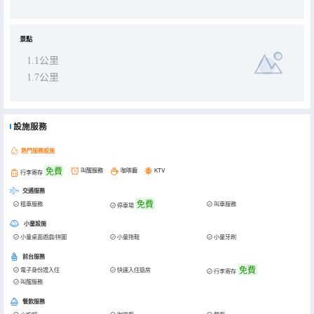
景點
1.1公里
1.7公里
設施服務
熱門服務設施
免費
叫醒服務
咖啡廳
KTV
行李寄存
交通服務
免費
租車服務
叫車服務
停車場
小童設施
小童桌面遊戲/拼圖
小童拖鞋
小童牙刷
前台服務
免費
電子身份證入住
快速入住退房
行李寄存
叫醒服務
餐飲服務