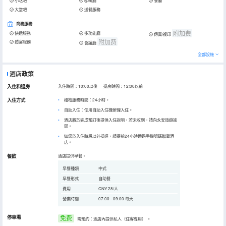
小吃吧
咖啡廳
餐廳
大堂吧
送餐服務
商務服務
附加费
快遞服務
多功能廳
傳真/複印
附加费
婚宴服務
會議廳
全部設施
酒店政策
入住和退房
入住時間：10:00以後 退房時間：12:00以前
入住方式
櫃枱服務時間：24小時。
自助入住：使用自助入住機辦理入住。
酒店將於完成預訂後提供入住說明，若未收到，請向永安旅遊詢
問。
如您於入住時段以外抵達，請提前24小時通過手機號碼聯繫酒
店。
餐飲
酒店提供早餐。
早餐種類
中式
早餐形式
自助餐
費用
CNY 28/人
營業時間
07:00 - 09:00 每天
停車場
免费
需預約：酒店內提供私人（住客專用）
。