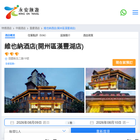
特價酒店
>
中國酒店
>
重慶酒店
>
維也納酒店(開州區漢豐湖店)
酒店概览
住客點評（536）
設施簡介
酒店政策
維也納酒店(開州區漢豐湖店)
田園街北二路19號
現在就預訂
全部設施>
2026年08月09日
週日
2026年08月10日
週一
1 晚
重新搜尋