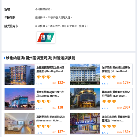
寵物
不可攜帶寵物。
年齡限制
僅接待18 - 65歲的客人辦理入住。
接受信用卡
可以信用卡在酒店付款，閣下可使用以下信用卡：
維也納酒店(開州區漢豐湖店)
附近酒店推薦
重慶麗君國際酒店(開州漢
你好酒店(開州新世紀購物
豐湖店) (Hanting Hotel
廣場店) (Ni Hao Hotel
(Kaizhou Hanfeng
(Kaizhou Xinshiji
Lake))
Shopping Plaza))
132+
178+
HKD
HKD
4.7
/ 5
4.8
/ 5
重慶新華酒店(開州步行街
麗楓酒店(重慶開州新世紀
店) (Xinhua Hotel
步行街店) (Lavande
Chongqing Kaizhou)
Hotel (Chongqing
Kaizhou New Century
Pedestrian Street))
138+
200+
HKD
HKD
4.4
/ 5
4.7
/ 5
暮鍶漫酒店(開州新世紀店)
湖山印象酒店(重慶開州漢
(Muxuanman Hotel
豐湖店) (Hushan
(Kaizhou New Century
Impression Hotel)
Branch))
157+
182+
HKD
HKD
4.7
/ 5
4.7
/ 5