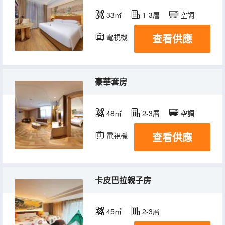
33㎡
1-3層
空調
查看供應
電視機
豪華套房
48㎡
2-3層
空調
查看供應
電視機
卡皮巴拉親子房
45㎡
2-3層