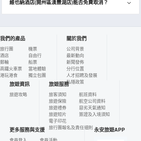
維也納酒店(開州區漢豐湖店)能否免費取消？
我們的產品
關於我們
旅行團
機票
公司背景
酒店
自由行
最新動向
郵輪
船票
新聞發佈
高鐵火車票
當地體驗
分行位置
港玩港食
獨立包團
人才招聘及發展
私隱政策
旅遊資訊
旅遊服務
旅遊攻略
旅客須知
航班資料
旅遊保險
航空公司資料
旅遊禮券
惡劣天氣通知
旅遊短片
簽證及入境須知
電子印花
旅行團報名及責任細則
更多服務與支援
永安旅遊APP
會員登入
會員活動