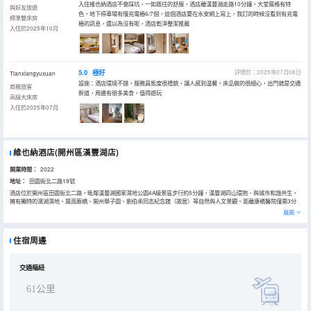
入住維也納酒店不會踩坑，一如既往的舒服，酒店離漢豐湖走路10分鐘，大堂風格有特
與好友旅遊
色，地下停車場有慢充電樁6/7個，這個酒店要在永安網上寫上，我訂的時候沒看到有充電
標準雙床房
樁的訊息，還以為沒有呢，酒店乾淨整潔推薦
入住於2025年10月
5.0
極好
評價於：2025年07月08日
Tianxiangyuxuan
設施：酒店環境不錯，服務員態度很禮貌，讓人感到温馨，床品做的很細心，出門就是交通
商務旅客
幹道，周邊有很多美食，值得遊玩
高級大床房
入住於2025年07月
維也納酒店(開州區漢豐湖店)
開業時間：
2022
地址：
田園街北二路19號
酒店位於開州區田園街北二路，毗鄰漢豐湖國家濕地公園4A級景區步行約5分鐘，漢豐湖四山環抱、與城市和諧共生，
擁有獨特的濱湖濕地、風雨廊橋、開州舉子園、劉伯承同志紀念館（故居）等自然與人文景觀。距離康橋醫院僅需3分
鐘車程，新世紀購物廣場約10分鐘車程。
展開
82間各式客房配有落地窗，智能化語音操控系統，為客戶提供温馨、舒適、安全、科技感的住宿環境，擁有助眠愉夢之
床，簡歐風格設施，三秒出熱水雨淋花灑，光纖網絡WIFI全覆蓋，豐盛觸動味蕾的自助早餐，酒店並且配有免費地下停
車場。
住宿周邊
在這“城在湖中，湖在山中、半城山色半城湖”的美景地，舒適、典雅的客房亦是您舒緩身心、放鬆心情的理想場所。無
論你是商務出差還是旅遊休閒都是您的不二之選。
交通樞紐
61公里