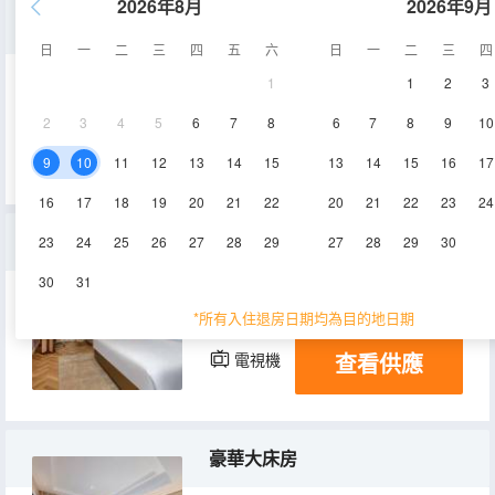
2026年8月
2026年9月
標準雙床房
日
一
二
三
四
五
六
日
一
二
三
四
1
1
2
3
30㎡
1層
空調
2
3
4
5
6
7
8
6
7
8
9
10
查看供應
電視機
9
10
11
12
13
14
15
13
14
15
16
17
16
17
18
19
20
21
22
20
21
22
23
24
標準大床房
23
24
25
26
27
28
29
27
28
29
30
30
31
30㎡
1層
空調
*所有入住退房日期均為目的地日期
查看供應
電視機
豪華大床房