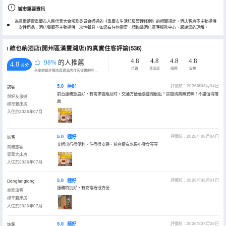
城市重要資訊
為貫徹落實重慶市人民代表大會常務委員會通過的《重慶市生活垃圾管理條例》的相關規定，酒店客房不主動提供
一次性用品；酒店餐廳不主動提供一次性餐具。如您有任何需要，請聯繫酒店賓客服務中心，感謝您的理解。
維也納酒店(開州區漢豐湖店)的真實住客評論(536)
4.8
4.8
4.8
4.8
98%
的人推薦
4.8
/5分
位置
清潔度
服務
設施
永安旅遊評價由真實酒店住客提供的評價。
5.0
極好
評價於：2026年08月04日
訪客
前台服務態度好，有需求響應及時，交通方便離漢豐湖很近！房間清爽無異味！不錯值得推
與好友旅遊
薦
標準雙床房
入住於2026年07月
5.0
極好
評價於：2026年08月04日
訪客
交通出行很便利，住宿很安靜，前台還有水果小零食等等
商務旅客
豪華大床房
入住於2026年07月
5.0
極好
評價於：2026年08月01日
Dongfanglong
服務特別好，有充電樁很方便
商務旅客
標準雙床房
入住於2026年07月
5.0
極好
評價於：2026年07月25日
訪客