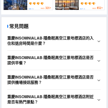
(Chongqing Tianlai
Panoramic Hotel -
Yunyun High-altitude
Chongqing Raffles
River View Hotel
Plaza
321+
852+
HKD
HKD
4.4
/ 5
4.7
/ 5
(Jiefangbei Raffles City
Jiefangbei（Managed
Branch))
by SEYA GROUP）)
常見問題
重慶INSOMNIALAB·隱桑眠高空江景地標酒店的入
住和退房時間是什麼？
重慶INSOMNIALAB·隱桑眠高空江景地標酒店是否
提供早餐？
重慶INSOMNIALAB·隱桑眠高空江景地標酒店是否
提供機場接送服務？
重慶INSOMNIALAB·隱桑眠高空江景地標酒店附近
是否有熱門景點？