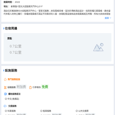
開業時間：
2022
地址：
新華路1號光大控股朝天門中心21F
酒店位於解放碑光大控股朝天門中心，管家式服務；房型風格多樣，區別於傳統酒店設計，採用多種元素風格，適合當
代年輕人的特立獨行，多種房間風格可滿足不同需求的人羣，房間配套設施和該房間風格相互呼應，所有大床房房間皆
有超大湯池，可觀江河夜景地處重慶最美渝中，同時位於朝天門核心商圈，前觀山城最美江景，對望重慶地標建築來福
展開
士，正觀夜幕下渝中半島繁華夜景。
背山觀江
夜宿濱江
住宿周邊
為你擺脱旅途帶來的疲勞，清晨睜眼江面薄霧散去，願您在隱桑眠迎來霧都美好的一天
景點
0.7公里
0.7公里
設施服務
熱門服務設施
附加费
免費
接機服務
行李寄存
櫃枱服務語言
中文(普通話)
交通服務
叫車服務
租車服務
公共交通票