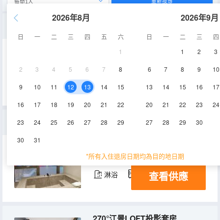
重新搜尋
2026年8月
2026年9月
揚帆起航·水晶橫廊大床房（尊享來福士地標夜景)
日
一
二
三
四
五
六
日
一
二
三
四
1
1
2
3
35㎡
32-36層
空調
2
3
4
5
6
7
8
6
7
8
9
10
查看供應
淋浴
冰箱
9
10
11
12
13
14
15
13
14
15
16
17
16
17
18
19
20
21
22
20
21
22
23
24
浪漫LOFT江景大床套房·【落地窗+臨窗泡池】
23
24
25
26
27
28
29
27
28
29
30
30
31
60㎡
21-34層
空調
*所有入住退房日期均為目的地日期
查看供應
淋浴
冰箱
270°江景LOFT投影套房