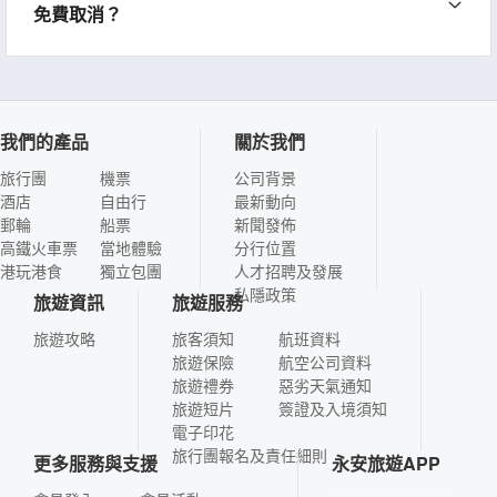
免費取消？
我們的產品
關於我們
旅行團
機票
公司背景
酒店
自由行
最新動向
郵輪
船票
新聞發佈
高鐵火車票
當地體驗
分行位置
港玩港食
獨立包團
人才招聘及發展
私隱政策
旅遊資訊
旅遊服務
旅遊攻略
旅客須知
航班資料
旅遊保險
航空公司資料
旅遊禮券
惡劣天氣通知
旅遊短片
簽證及入境須知
電子印花
旅行團報名及責任細則
更多服務與支援
永安旅遊APP