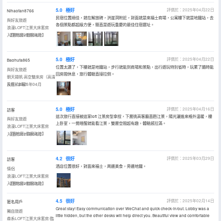
5.0
極好
評價於：2025年04月22日
Nihaofan8766
民宿位置絕佳，就在解放碑，洪崖洞附近，對面就是來福士商場，公寓樓下就是地鐵站，去
與好友旅遊
各個景點都超級方便，簡直是遊玩重慶的最佳住宿選址。
浪漫LOFT江景大床套房
·【落地窗+臨窗泡池】
入住於2025年04月
5.0
極好
評價於：2025年04月22日
Baohufa865
位置太讚了，下樓就是地鐵站，步行就能到商場和景點，出行遊玩特別省時，玩累了隨時能
與好友旅遊
回房間休息，旅行體驗直接拉倒。
朝天揚帆·高空雙床房（高清
投影+冰箱）
入住於2025年04月
5.0
極好
評價於：2025年04月16日
訪客
這次旅行直接被這家loft 江景房型拿捏，下層挑高客廳直麪江景，陽光灑進來格外温暖，樓
與好友旅遊
上卧室，一覺睡醒就能看江景，雙層空間超有趣，體驗感拉滿。
浪漫LOFT江景大床套房
·【落地窗+臨窗泡池】
入住於2025年04月
4.2
很好
評價於：2025年03月29日
訪客
酒店位置很好，對面來福士，周邊美食，旁邊地鐵。
情侶
浪漫LOFT江景大床套房
·【落地窗+臨窗泡池】
入住於2025年03月
4.5
很好
評價於：2025年02月14日
匿名用戶
Great stay! Easy communication over WeChat and quick check-in/out. Lobby was a
獨自旅遊
little hidden, but the other desks will help direct you. Beautiful view and comfortable
森系LOFT江景大床套房·臨