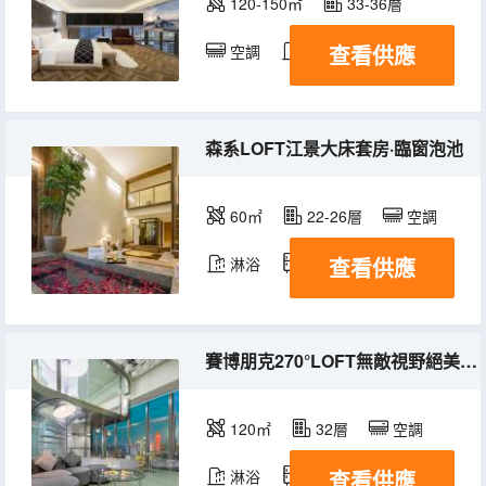
120-150㎡
33-36層
查看供應
空調
淋浴
冰箱
森系LOFT江景大床套房·臨窗泡池
60㎡
22-26層
空調
查看供應
淋浴
冰箱
賽博朋克270°LOFT無敵視野絕美江景大套房+超長湯池+高清投影+冰箱
120㎡
32層
空調
查看供應
淋浴
冰箱