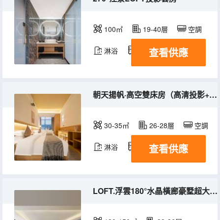
100㎡
19-40層
空調
查看供應
淋浴
冰箱
朝天揚帆·高空雙床房（高清投影+冰箱）
30-35㎡
26-28層
空調
查看供應
淋浴
冰箱
LOFT.浮雲180°水晶橫廊豪墅超大投影套房