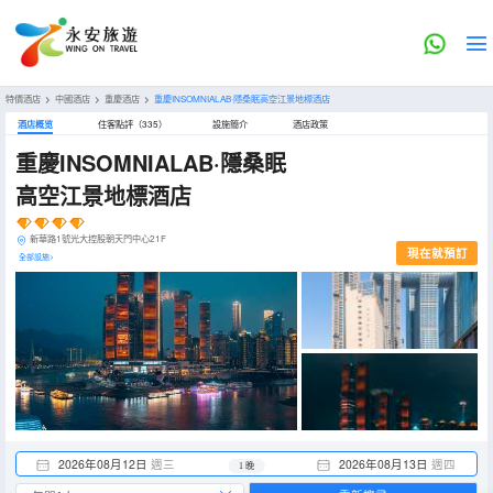
特價酒店
>
中國酒店
>
重慶酒店
>
重慶INSOMNIALAB·隱桑眠高空江景地標酒店
酒店概览
住客點評（335）
設施簡介
酒店政策
重慶INSOMNIALAB·隱桑眠
高空江景地標酒店
新華路1號光大控股朝天門中心21F
現在就預訂
全部設施>
2026年08月12日
週三
2026年08月13日
週四
1 晚