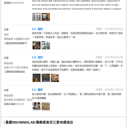
bed. No issues with cleanliness or noise, very satisfied. Good location, especially if
窗泡池
入住於2025年02月
you are looking to get your steps in and walk around a lot. If not, the metro is right
next door and incredibly convenient. Convenient metro to the train station or airport.
5.0
極好
評價於：2025年02月04日
訪客
我來評價一下房間大小的話，剛剛好，但是如果説想要泡澡的，自己帶玫瑰，然後泡了澡的
情侶
一定要穿鞋，地面很滑，我自己都摔了一跤，
揚帆起航·水晶橫廊大床房
（尊享來福士地標夜景）
入住於2025年02月
4.8
很好
評價於：2025年02月03日
訪客
酒店地理位置好，地鐵上蓋，臨近來福士購物中心，要吃要買什麼都有，出行方便，可不出
家庭旅遊
地鐵站就有電梯上到酒店。房間有大浴缸，每天有店家提供的浴鹽，泡一下，立馬緩解一天
浪漫LOFT江景大床套房
的疲勞。美中不足就是廁所不能關門，如廁有點尷尬。總評一級棒👍🏻
·【落地窗+臨窗泡池】
入住於2025年01月
5.0
極好
評價於：2025年01月22日
訪客
是公寓寫字樓，前台服務挺好，住了兩個晚上，第一晚的房間在28層不錯，第二晚的房間
家庭旅遊
在30層很糟糕
朝天揚帆·高空雙床房（高清
投影+冰箱）
入住於2025年01月
重慶INSOMNIALAB·隱桑眠高空江景地標酒店