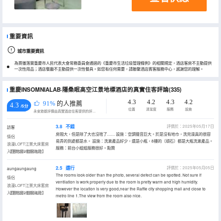
重要資訊
城市重要資訊
為貫徹落實重慶市人民代表大會常務委員會通過的《重慶市生活垃圾管理條例》的相關規定，酒店客房不主動提供
一次性用品；酒店餐廳不主動提供一次性餐具。如您有任何需要，請聯繫酒店賓客服務中心，感謝您的理解。
重慶INSOMNIALAB·隱桑眠高空江景地標酒店的真實住客評論(335)
4.3
4.2
4.3
4.2
91%
的人推薦
4.3
/5分
位置
清潔度
服務
設施
永安旅遊評價由真實酒店住客提供的評價。
3.8
不錯
評價於：2025年05月17日
訪客
房間大，但是除了大也沒啥了…… 設施：空調聲音巨大。於是沒有地巾，洗完澡真的很容
情侶
易弄的到處都是水。 設施：洗漱產品好少，還是小瓶，8樓的〔頑石〕都是大瓶洗漱產品。
浪漫LOFT江景大床套房
服務：前台小姐姐服務很好。點贊
·【落地窗+臨窗泡池】
入住於2025年05月
2.5
還行
評價於：2025年05月05日
aungaungaung
The rooms look older than the photo, several defect can be spotted. Not sure if
情侶
ventilation is work properly due to the room is pretty warm and high humidity.
浪漫LOFT江景大床套房
However the location is very good,near the Raffle city shopping mall and close to
·【落地窗+臨窗泡池】
入住於2025年04月
metro line 1.The view from the room also nice.