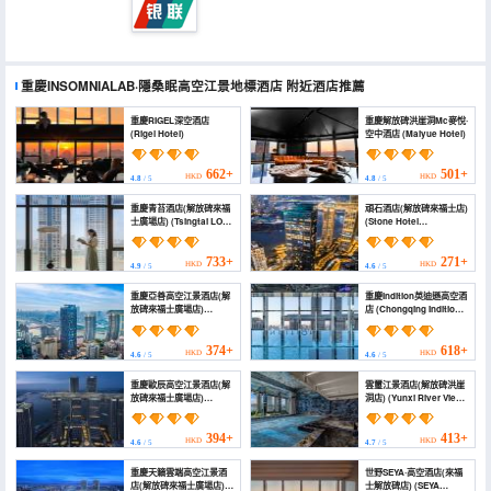
重慶INSOMNIALAB·隱桑眠高空江景地標酒店
附近酒店推薦
重慶RIGEL深空酒店
重慶解放碑洪崖洞Mc麥悅·
(Rigel Hotel)
空中酒店 (Maiyue Hotel)
662+
501+
HKD
HKD
4.8
/ 5
4.8
/ 5
重慶青苔酒店(解放碑來福
頑石酒店(解放碑來福士店)
士廣場店) (Tsingtai LOFT
(Stone Hotel
Hotel)
(Jiefangbei Raffles
Plaza))
733+
271+
HKD
HKD
4.9
/ 5
4.6
/ 5
重慶亞善高空江景酒店(解
重慶Indition英迪遜高空酒
放碑來福士廣場店)
店 (Chongqing Indition
(Chongqing Ashan
High Altitude Hotel)
River View Hotel
(Jiefangbei Raffles
374+
618+
HKD
HKD
4.6
/ 5
4.6
/ 5
Square Branch))
重慶歐辰高空江景酒店(解
雲璽江景酒店(解放碑洪崖
放碑來福士廣場店)
洞店) (Yunxi River View
(O’Ciel Skyrise
Hotel)
Riverside Hotel at
Raffles City
394+
413+
HKD
HKD
4.6
/ 5
4.7
/ 5
Chongqing)
重慶天籟雲端高空江景酒
世野SEYA·高空酒店(來福
店(解放碑來福士廣場店)
士解放碑店) (SEYA