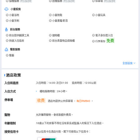
附加费
附加费
附加费
接機服務
送機服務
停車場
小童設施
小童浴袍
小童拖鞋
小童玩具
小童牙刷
小童書籍/影音
前台服務
前台提供翻譯工具
儲物櫃
電子身份證入住
免費
快速入住退房
前台貴重物品保險櫃
行李寄存
餐飲服務
餐廳
全部設施
酒店政策
入住和退房
入住時間：14:00-次日01:00 退房時間：12:00以前
入住方式
櫃枱服務時間：24小時。
停車場
收费
酒店內提供公共停車場
，
每日RMB40
。
寵物
允許攜帶寵物，會收取額外費用。
年齡限制
18歲以下的房客不得在沒有家長或監護人的情況下入住酒店。
接受信用卡
可以信用卡在酒店付款，閣下可使用以下信用卡：