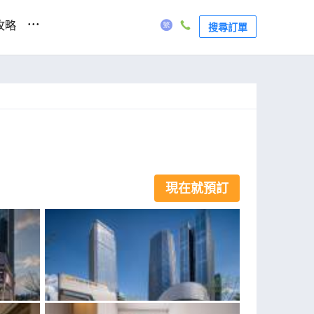
...
攻略
搜尋訂單
現在就預訂