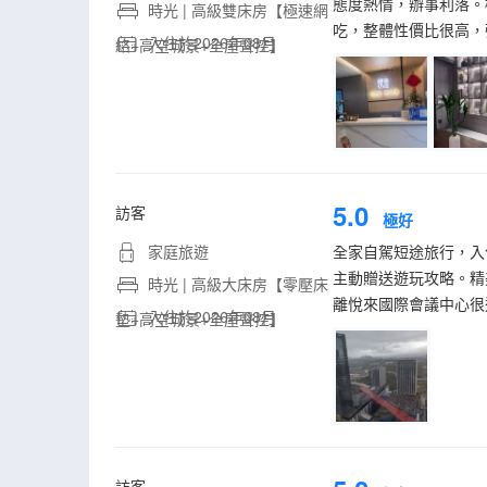
態度熱情，辦事利落。
時光 | 高級雙床房【極速網
吃，整體性價比很高，
入住於2026年08月
絡+高空城景+全屋聲控】
5.0
訪客
極好
家庭旅遊
全家自駕短途旅行，入
主動贈送遊玩攻略。精
時光 | 高級大床房【零壓床
離悅來國際會議中心很
入住於2026年08月
墊+高空城景+全屋聲控】
訪客