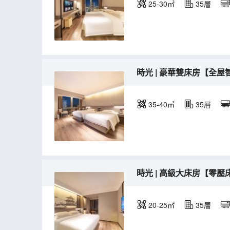
25-30㎡
35層
時光 | 豪華雙床房【全
35-40㎡
35層
時光 | 高級大床房【零
20-25㎡
35層