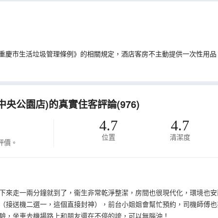
重慶市生活垃圾管理條例》的相關規定，酒店客房不主動提供一次性用品
央公園店)的真實住客評論(976)
4.7
4.7
位置
清潔度
評價。
下來走一兩分鐘就到了，衞生非常乾淨整潔，房間也很現代化，環境也安
（接送機二選一，這個直接封神），前台小姐姐會幫忙預約，司機師傅也
驗，坐車去機場路上和朋友還在不停的誇，可以無腦沖！