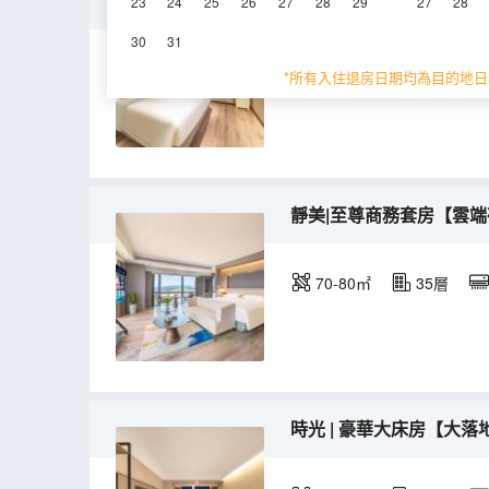
時光|雅緻高級大床房【全
23
24
25
26
27
28
29
27
28
30
31
25㎡
35層
空
*所有入住退房日期均為目的地日
靜美|至尊商務套房【雲端
70-80㎡
35層
時光 | 豪華大床房【大