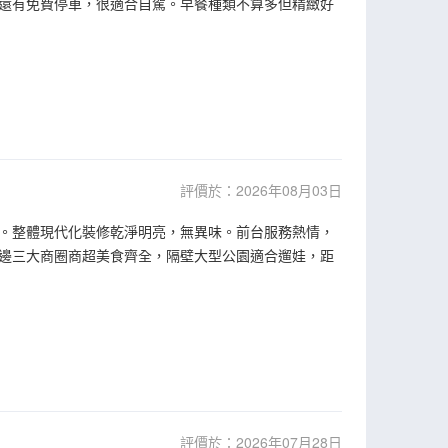
還有免費停車，很適合自駕。早餐種類不算多但精緻好
評價於：2026年08月03日
。整體現代化裝修乾淨明亮，無異味。前台服務熱情，
邊三大商圈商超美食齊全，隔壁大型公園適合遛娃，距
評價於：2026年07月28日