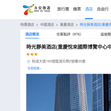
旅行團
機票
酒店
自由行
特價酒店
>
中國酒店
>
重慶酒店
>
時光靜美酒店(重慶
酒店概览
住客點評（976）
設施簡
時光靜美酒店(重慶悅來國際博覽中心中
秋成大道160號龍湖天際2號樓35層
全部設施>