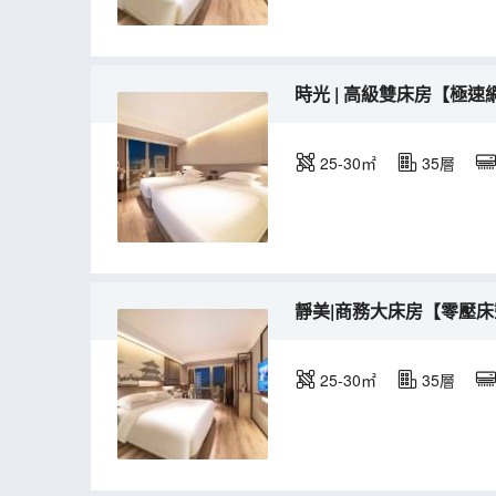
時光 | 高級雙床房【極
25-30㎡
35層
靜美|商務大床房【零壓床
25-30㎡
35層