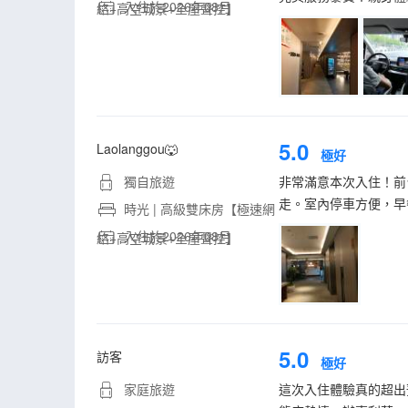
入住於2026年08月
絡+高空城景+全屋聲控】
5.0
Laolanggou🐺
極好
獨自旅遊
非常滿意本次入住！前
走。室內停車方便，早
時光 | 高級雙床房【極速網
入住於2026年08月
絡+高空城景+全屋聲控】
5.0
訪客
極好
家庭旅遊
這次入住體驗真的超出