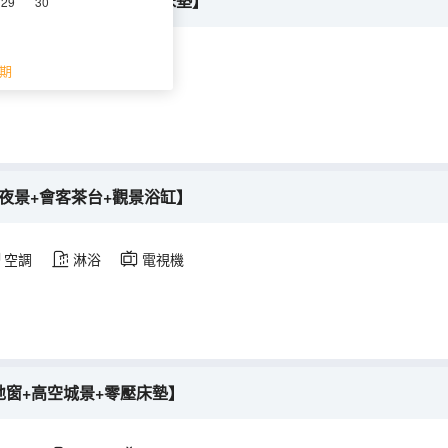
屋智能+高空城景+零壓床墊】
29
30
調
淋浴
電視機
期
夜景+會客茶台+觀景浴缸】
空調
淋浴
電視機
落地窗+高空城景+零壓床墊】