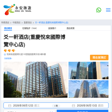
特價酒店
>
中國酒店
>
重慶酒店
>
爻一軒酒店(重慶悅來國際博覽中心店)
酒店概览
住客點評（164）
設施簡介
酒店政策
爻一軒酒店(重慶悅來國際博
覽中心店)
悅來街道國博大道19號融創國博天地3棟5樓
現在就預訂
全部設施>
2026年08月12日
週三
2026年08月13日
週四
1 晚