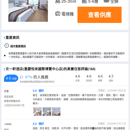
25-30㎡
5-6層
空調
查看供應
電視機
重要資訊
城市重要資訊
為貫徹落實重慶市人民代表大會常務委員會通過的《重慶市生活垃圾管理條例》的相關規定，酒店客房不主動提供
一次性用品；酒店餐廳不主動提供一次性餐具。如您有任何需要，請聯繫酒店賓客服務中心，感謝您的理解。
爻一軒酒店(重慶悅來國際博覽中心店)的真實住客評論(164)
4.6
4.6
4.6
4.5
97%
的人推薦
4.6
/5分
位置
清潔度
服務
設施
永安旅遊評價由真實酒店住客提供的評價。
5.0
極好
評價於：2026年07月25日
訪客
衞生：清潔衞生整潔乾淨， 設施：空調效果好，樓下很多吃的，方便。 環境：還行，有很
家庭旅遊
大的桌台，方便放很多東西。 服務：前台妹妹服務態度超級好，有任何問題立馬就會幫忙
輕奢商務雙床房
解決。
入住於2026年07月
5.0
極好
評價於：2026年07月17日
+RRRr.
設施：齊全 衞生：很乾凈，也不吵鬧。 環境：能免費停車🅿️真的很不錯 服務：前台服務很
情侶