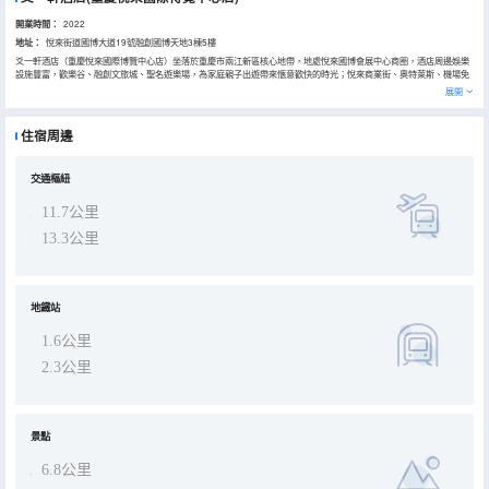
開業時間：
2022
地址：
悅來街道國博大道19號融創國博天地3棟5樓
爻一軒酒店（重慶悅來國際博覽中心店）坐落於重慶市兩江新區核心地帶，地處悅來國博會展中心商圈，酒店周邊娛樂
設施豐富，歡樂谷、融創文旅城、聖名遊樂場，為家庭親子出遊帶來愜意歡快的時光；悅來商業街、奧特萊斯、機場免
税店、光環購物廣場讓您輕鬆開啟逛街模式；園博園、渝北中央公園、會展公園、張家溪公園、嘉陵江濱江濕地公園，
展開
以國博會展為中心打造的綠色生態系統讓您閒暇之餘也能感受自然綠意。周邊交通便利，地鐵6號線國博中心站、10號
線國博中心站、重慶江北國際機場、重慶北站、重慶西站、洪崖洞、解放碑、朝天門碼頭。 酒店大堂位於融創國博天地
3棟5樓，是一家集商務出行、休閒旅遊於一體的酒店，設置了各類精選客房，內部配設完善，可滿足不同賓客的需求，
住宿周邊
前台提供文檔打印、複印、掃描等基礎商務辦公服務，以現代輕奢的裝修風格、色彩搭配、人文的經營理念精心打造而
成，是您會議參展、休閒旅遊的上佳之選！
交通樞紐
11.7公里
13.3公里
地鐵站
1.6公里
2.3公里
景點
6.8公里