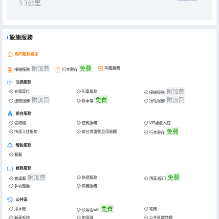
3.3公里
設施服務
熱門服務設施
附加费
免費
叫醒服務
接機服務
行李寄存
交通服務
附加费
充電車位
叫車服務
接機服務
附加费
免費
附加费
送機服務
停車場
接站服務
前台服務
儲物櫃
禮賓服務
VIP通道入住
免費
快速入住退房
前台貴重物品保險櫃
行李寄存
餐飲服務
餐廳
商務服務
附加费
免費
快遞服務
會議廳
傳真/複印
多功能廳
商務服務
公共區
免費
淨水機
電梯
公用區wifi
新風系統
加濕器
公共區域禁煙