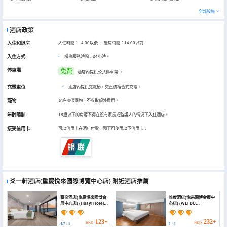
全部設施
酒店政策
入住和退房
入住時間：14:00以後 退房時間：14:00以前
入住方式
櫃枱服務時間：24小時。
停車場
免费
酒店內提供公共停車場
。
充電車位
•
酒店內提供充電樁，交直流複合式充電。
寵物
允許攜帶寵物，不收取額外費用。
年齡限制
18歲以下的房客不得在沒有家長或監護人的情況下入住酒店。
接受信用卡
可以信用卡在酒店付款，閣下可使用以下信用卡：
爻一軒酒店(重慶悅來國際博覽中心店)
附近酒店推薦
華奕酒店(重慶悅來國博會
唯度酒店(悅來國博會展中
展中心店) (Huayi Hotel
心店) (WEI DU
(Chongqing Yuelai
HOTEL(Yuelai National
National Expo
Expo Convention and
Exhibition Center))
Exhibition Centre
123+
232+
HKD
HKD
4.7
/ 5
5
/ 5