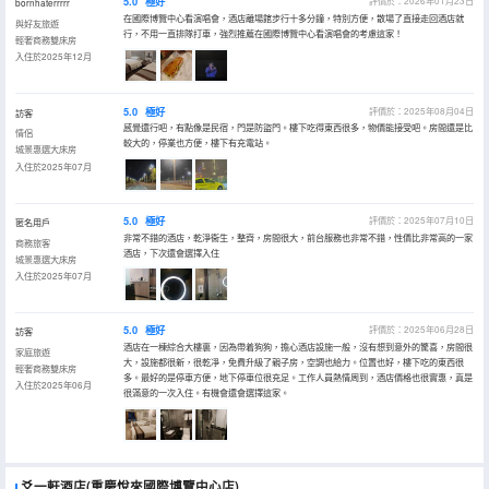
5.0
極好
評價於：2026年01月23日
bornhaterrrrr
在國際博覽中心看演唱會，酒店離場館步行十多分鐘，特別方便，散場了直接走回酒店就
與好友旅遊
行，不用一直排隊打車，強烈推薦在國際博覽中心看演唱會的考慮這家！
輕奢商務雙床房
入住於2025年12月
5.0
極好
評價於：2025年08月04日
訪客
感覺還行吧，有點像是民宿，門是防盜門。樓下吃得東西很多，物價能接受吧。房間還是比
情侶
較大的，停業也方便，樓下有充電站。
城景惠選大床房
入住於2025年07月
5.0
極好
評價於：2025年07月10日
匿名用戶
非常不錯的酒店，乾淨衞生，整齊，房間很大，前台服務也非常不錯，性價比非常高的一家
商務旅客
酒店，下次還會選擇入住
城景惠選大床房
入住於2025年07月
5.0
極好
評價於：2025年06月28日
訪客
酒店在一棟綜合大樓裏，因為帶着狗狗，擔心酒店設施一般，沒有想到意外的驚喜，房間很
家庭旅遊
大，設施都很新，很乾凈，免費升級了親子房，空調也給力。位置也好，樓下吃的東西很
輕奢商務雙床房
多。最好的是停車方便，地下停車位很充足。工作人員熱情周到，酒店價格也很實惠，真是
入住於2025年06月
很滿意的一次入住。有機會還會選擇這家。
爻一軒酒店(重慶悅來國際博覽中心店)