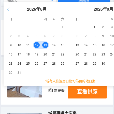
重新搜尋
2026年8月
2026年9月
全景家庭雙床房
日
一
二
三
四
五
六
日
一
二
三
四
1
1
2
3
35-40㎡
5-6層
空調
2
3
4
5
6
7
8
6
7
8
9
10
查看供應
電視機
9
10
11
12
13
14
15
13
14
15
16
17
16
17
18
19
20
21
22
20
21
22
23
24
輕奢高級大床房
23
24
25
26
27
28
29
27
28
29
30
30
31
28-35㎡
5-6層
空調
*所有入住退房日期均為目的地日期
查看供應
電視機
城景惠選大床房