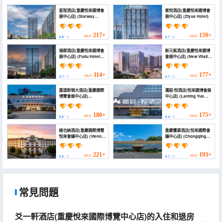
Store))
星程酒店(重慶悅來國博會
紫悅酒店(重慶悅來國博會
展中心店) (Starway
展中心店) (Ziyue Hotel)
Hotel (Chongqing
Yuelai International
Expo Center))
217+
159+
HKD
HKD
4.8
/ 5
4.7
/ 5
福都酒店(重慶悅來國博會
新元氣酒店(重慶悅來國博
展中心店) (Fudu Hotel
會展中心店) (New Vitality
(Chongqing Yuelai
Hotel (Chongqing Expo
National Expo
Convention and
Exhibition Center
Exhibition Center))
114+
177+
HKD
HKD
4.7
/ 5
4.7
/ 5
Branch))
嘉德斯頓大酒店(重慶國際
瀾庭·悅酒店(悅來國博會展
博覽會展中心店)
中心店) (Lanting Yue
(Caddeston Hotel
Hotel (Yuelai Guobo
(Chongqing Guobo
Convention &
Center))
Exhibition Center
180+
175+
HKD
HKD
4.6
/ 5
4.4
/ 5
Branch))
維也納酒店(重慶國際博覽
重慶璽豪酒店(悅來國際會
悅來會議中心店) (Vienna
議中心店) (Chongqing
Hotel (Chongqing
Xihau Hotel (Yuelai
Yuelai International
International
Expo Center))
Conference Center))
221+
193+
HKD
HKD
4.6
/ 5
4.7
/ 5
常見問題
爻一軒酒店(重慶悅來國際博覽中心店)的入住和退房