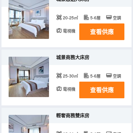
20-25㎡
5-6層
空調
查看供應
電視機
城景商務大床房
25-30㎡
5-6層
空調
查看供應
電視機
輕奢商務雙床房