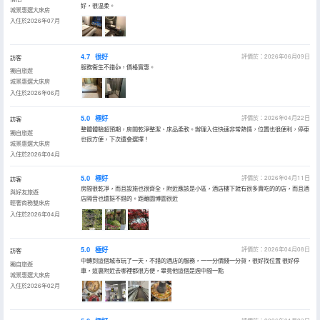
好，很温柔。
城景惠選大床房
入住於2026年07月
4.7
很好
評價於：2026年06月09日
訪客
服務衞生不錯👍，價格實惠。
獨自旅遊
城景惠選大床房
入住於2026年06月
5.0
極好
評價於：2026年04月22日
訪客
整體體驗超預期，房間乾淨整潔、床品柔軟。辦理入住快速非常熱情，位置也很便利，停車
獨自旅遊
也很方便，下次還會選擇！
城景惠選大床房
入住於2026年04月
5.0
極好
評價於：2026年04月11日
訪客
房間很乾凈，而且設施也很齊全，附近應該是小區，酒店樓下就有很多賣吃的的店，而且酒
與好友旅遊
店隔音也還挺不錯的。距離園博園很近
輕奢商務雙床房
入住於2026年04月
5.0
極好
評價於：2026年04月08日
訪客
中轉到這個城市玩了一天，不錯的酒店的服務，一一分價錢一分貨，很好找位置 很好停
獨自旅遊
車，這裏附近去哪裡都很方便，畢竟他這個是週中間一點
城景惠選大床房
入住於2026年02月