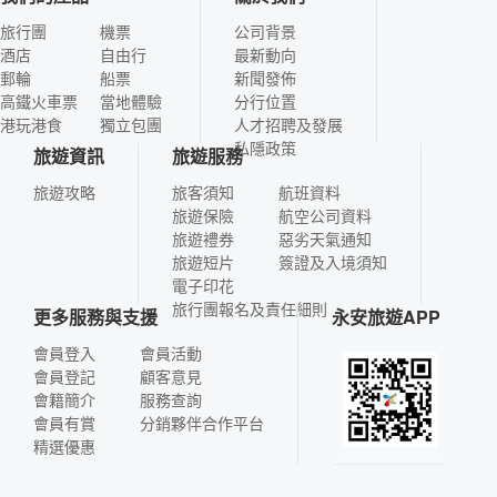
旅行團
機票
公司背景
酒店
自由行
最新動向
郵輪
船票
新聞發佈
高鐵火車票
當地體驗
分行位置
港玩港食
獨立包團
人才招聘及發展
私隱政策
旅遊資訊
旅遊服務
旅遊攻略
旅客須知
航班資料
旅遊保險
航空公司資料
旅遊禮券
惡劣天氣通知
旅遊短片
簽證及入境須知
電子印花
旅行團報名及責任細則
更多服務與支援
永安旅遊APP
會員登入
會員活動
會員登記
顧客意見
會籍簡介
服務查詢
會員有賞
分銷夥伴合作平台
精選優惠