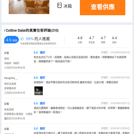
查看供應
冰箱
Colline Dalat的真實住客評論(210)
4.8
4.7
4.7
4.4
99%
的人推薦
4.6
/5分
位置
清潔度
服務
設施
永安旅遊評價由真實酒店住客提供的評價。
5.0
極好
評價於：2026年06月20日
訪客
和女友去住了2天，從服務、設施以及衞生是真的好，應有盡有。隔壁樓梯走下去就是鬧
情侶
區，價格雖然貴了一點但真的不錯！
高級房（無窗）
入住於2026年06月
5.0
極好
評價於：2026年05月19日
Pangzhia__
房間挺好，酒店早餐也挺好吃😋有河粉哈哈 離夜市很近，比較方便，景觀也挺好
與好友旅遊
豪華雙床房
入住於2026年04月
5.0
極好
評價於：2026年02月27日
訪客
酒店位置極好，離春香湖很近，可以溜達着過去，樓下就是大叻市場，好熱鬧！餐廳服務很
家庭旅遊
好！值得推薦的一家酒店！
舒適單間公寓酒店 （2間卧
室）
入住於2026年02月
5.0
極好
評價於：2025年10月08日
訪客
這家酒店很方便出行，樓下就是市場，晚上逛夜市非常方便，早餐的地方風景不錯，早餐的