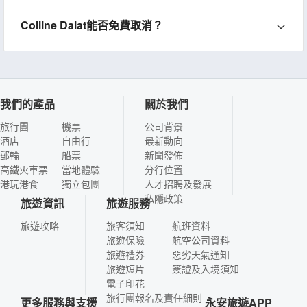
Colline Dalat能否免費取消？
我們的產品
關於我們
旅行團
機票
公司背景
酒店
自由行
最新動向
郵輪
船票
新聞發佈
高鐵火車票
當地體驗
分行位置
港玩港食
獨立包團
人才招聘及發展
私隱政策
旅遊資訊
旅遊服務
旅遊攻略
旅客須知
航班資料
旅遊保險
航空公司資料
旅遊禮券
惡劣天氣通知
旅遊短片
簽證及入境須知
電子印花
旅行團報名及責任細則
更多服務與支援
永安旅遊APP