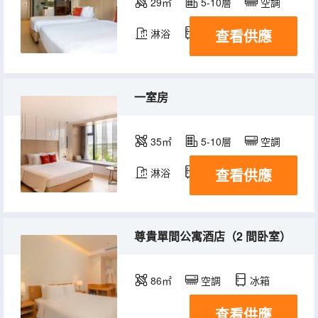
29㎡
5-10層
空調
查看供應
淋浴
冰箱
一室房
35㎡
5-10層
空調
查看供應
淋浴
冰箱
尊貴單間公寓酒店（2 間卧室）
86㎡
空調
冰箱
查看供應