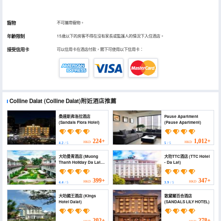
寵物
不可攜帶寵物。
年齡限制
15歲以下的房客不得在沒有家長或監護人的情況下入住酒店。
接受信用卡
可以信用卡在酒店付款，閣下可使用以下信用卡：
Colline Dalat
(Colline Dalat)
附近酒店推薦
桑達斯弗洛拉酒店
Pause Apartment
(Sandals Flora Hotel)
(Pause Apartment)
224+
1,012+
HKD
HKD
4.2
/ 5
5
/ 5
大叻曼青酒店 (Muong
大叻TTC酒店 (TTC Hotel
Thanh Holiday Da Lat
- Da Lat)
Hotel)
399+
347+
HKD
HKD
4.4
/ 5
3.9
/ 5
大叻國王酒店 (Kings
散黛爾百合酒店
Hotel Dalat)
(SANDALS LILY HOTEL)
202+
278+