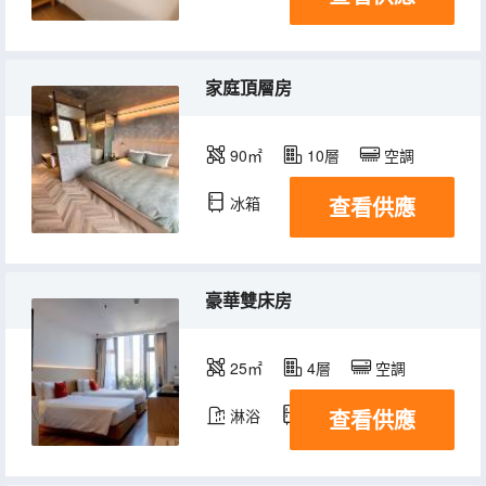
家庭頂層房
90㎡
10層
空調
查看供應
冰箱
豪華雙床房
25㎡
4層
空調
查看供應
淋浴
冰箱