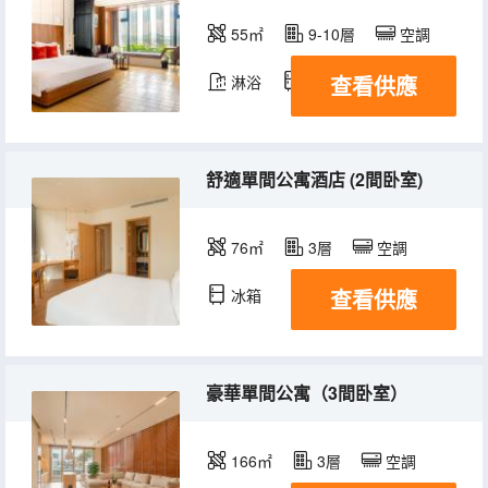
55㎡
9-10層
空調
查看供應
淋浴
冰箱
舒適單間公寓酒店 (2間卧室)
76㎡
3層
空調
查看供應
冰箱
豪華單間公寓（3間卧室）
166㎡
3層
空調