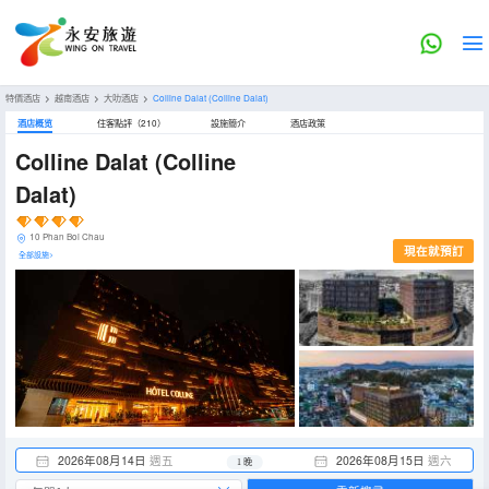
特價酒店
>
越南酒店
>
大叻酒店
>
Colline Dalat
(Colline Dalat)
酒店概览
住客點評（210）
設施簡介
酒店政策
Colline Dalat
(Colline
Dalat)
10 Phan Boi Chau
現在就預訂
全部設施>
2026年08月14日
週五
2026年08月15日
週六
1 晚