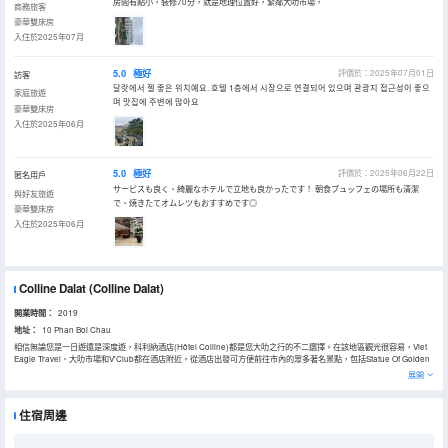
房間有點小，裝修70分，就是地理位置好，緊鄰大叻市場，
商務旅客
豪華雙床房
入住於2025年07月
5.0
極好
評價於：2025年07月01日
訪客
달랏에서 젤 좋은 위치예요. 호텔 1층에서 시장으로 연결되어 있으며 관광지 접근성이 좋으
家庭旅遊
며 맛집에 주변에 많아요
豪華雙床房
入住於2025年06月
5.0
極好
評價於：2025年06月22日
匿名用戶
サービスも良く、綺麗なホテルで立地も良かったです！ 朝食ブュッフェの場所も清潔
與好友旅遊
で、焼きたてオムレツもおすすめです◎
豪華雙床房
入住於2025年06月
Colline Dalat
(Colline Dalat)
開業時間：
2019
地址：
10 Phan Boi Chau
相信無論您是一日遊還是深度遊，科利納酒店(Hôtel Colline)都是您大叻之行的不二選擇。在該地區觀光很容易，Viet
Eagle Travel、大叻市場和V'Club都在酒店附近。從酒店出發可方便前往市內的眾多著名景點，包括Statue Of Golden
Buddha、林同博物館和Dinh I Da Lat。電熱水壺和免費瓶裝水可供使用，便捷的客房設施定能讓您倍感舒適。倘若您
展開
在忙碌的一天後想在自己的客房內放鬆，提供24小時熱水、吹風機和免費洗漱用品(6樣以上)的客房浴室是不錯的選
擇。閒暇時間在酒店的大堂吧喝上一杯，是您休憩放鬆的好選擇。如果旅客願意，酒店可以提供滿足需求的客房送餐服
務。健身室讓閒暇時間更加充實，按摩室讓悠閒時光更加完美。酒店配置有會議廳，定能滿足您商務活動方面的需求。
住宿周邊
酒店設有24小時前台諮詢服務，為下榻至此的您提供最貼心的行程安排。入住酒店的旅客，可以使用酒店免費停車場。