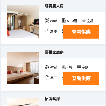
尊貴雙人房
29㎡
5-10層
空調
查看供應
淋浴
冰箱
豪華家庭房
42㎡
4層
空調
查看供應
淋浴
冰箱
招牌套房