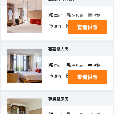
22㎡
5-10層
空調
查看供應
淋浴
冰箱
豪華雙人房
25㎡
4-10層
空調
查看供應
淋浴
冰箱
尊貴雙床房