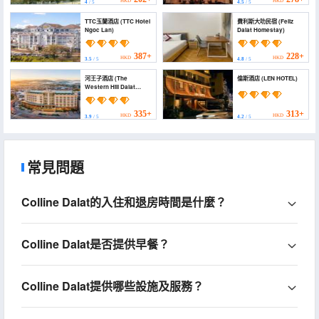
HKD
HKD
4
/ 5
4.5
/ 5
TTC玉蘭酒店 (TTC Hotel
費利斯大叻民宿 (Feliz
Ngoc Lan)
Dalat Homestay)
387+
228+
HKD
HKD
3.5
/ 5
4.8
/ 5
河王子酒店 (The
倫斯酒店 (LEN HOTEL)
Western Hill Dalat
Hotel)
335+
313+
HKD
HKD
3.9
/ 5
4.2
/ 5
常見問題
Colline Dalat的入住和退房時間是什麼？
Colline Dalat是否提供早餐？
Colline Dalat提供哪些設施及服務？