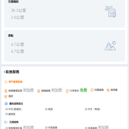
交通樞紐
30.3公里
2.6公里
景點
4.7公里
4.7公里
設施服務
熱門服務設施
附加费
附加费
免費
叫醒服務
咖啡廳
穿梭機場班車
接機服務
行李寄存
酒吧
櫃枱服務語言
中文(普通話)
英語
中文（粵語）
越南語
交通服務
附加费
附加费
叫車服務
穿梭機場班車
班車服務