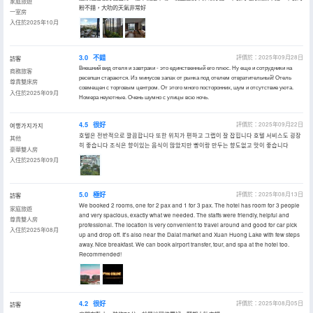
家庭旅遊
粉不錯，大叻的天氣非常好
一室房
入住於2025年10月
3.0
不錯
評價於：2025年09月28日
訪客
Внешний вид отеля и завтраки - это единственный его плюс. Ну еще и сотрудники на
商務旅客
ресепшн стараются. Из минусов запах от рынка под отелем отвратительный! Отель
尊貴雙床房
совмещен с торговым центром. От этого много посторонних, шум и отсутствие уюта.
入住於2025年09月
Номера неуютные. Очень шумно с улицы всю ночь.
4.5
很好
評價於：2025年09月22日
여행가지가지
호텔은 전반적으로 깔끔합니다 또한 위치가 편하고 그랩이 잘 잡힙니다 호텔 서비스도 굉장
其他
히 좋습니다 조식은 향이있는 음식이 많았지만 빵이랑 만두는 향도없고 맛이 좋습니다
豪華雙人房
入住於2025年09月
5.0
極好
評價於：2025年08月13日
訪客
We booked 2 rooms, one for 2 pax and 1 for 3 pax. The hotel has room for 3 people
家庭旅遊
and very spacious, exactly what we needed. The staffs were friendly, helpful and
尊貴雙人房
professional. The location is very convenient to travel around and good for car pick
入住於2025年08月
up and drop off. It's also near the Dalat market and Xuan Huong Lake with few steps
away. Nice breakfast. We can book airport transfer, tour, and spa at the hotel too.
Recommended!
4.2
很好
評價於：2025年08月05日
訪客