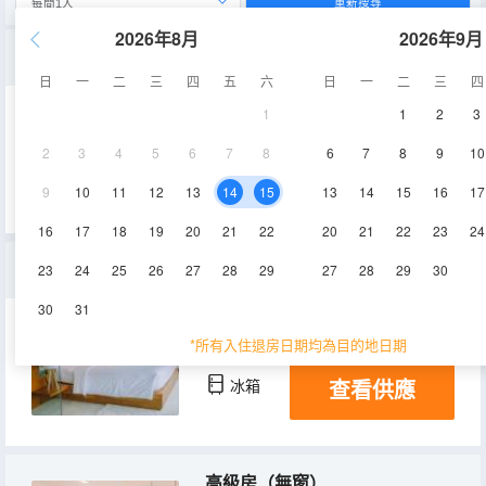
重新搜尋
2026年8月
2026年9月
科林小型套房
日
一
二
三
四
五
六
日
一
二
三
四
1
1
2
3
80㎡
空調
淋浴
2
3
4
5
6
7
8
6
7
8
9
10
查看供應
冰箱
9
10
11
12
13
14
15
13
14
15
16
17
16
17
18
19
20
21
22
20
21
22
23
24
科林套房
23
24
25
26
27
28
29
27
28
29
30
30
31
120㎡
空調
淋浴
*所有入住退房日期均為目的地日期
查看供應
冰箱
高級房（無窗）