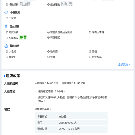
附加费
附加费
接機服務
送機服務
小童設施
小童餐
前台服務
禮賓服務
前台貴重物品保險櫃
專職行李員
免費
叫醒服務
行李寄存
餐飲服務
小吃吧
咖啡廳
酒吧
大堂吧
餐廳
送餐服務
全部設施
酒店政策
入住和退房
入住時間：14:00以後 退房時間：11:30以前
入住方式
櫃枱服務時間：24小時。
如您於入住時段以外抵達，請提前24小時通過電郵/手機號碼聯繫
酒店。
餐飲
酒店提供早餐。
早餐形式
自助餐
費用
VND 290000/人
營業時間
06:00 - 10:00 每天