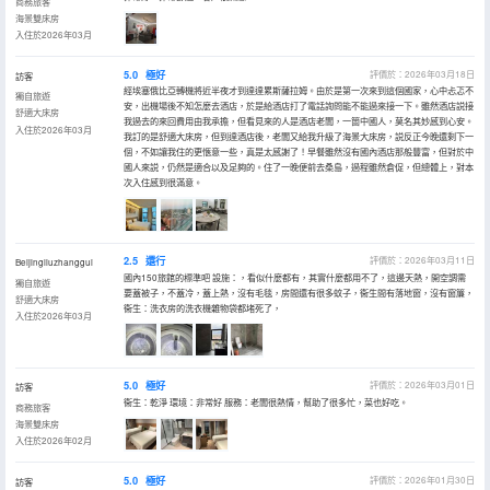
商務旅客
海景雙床房
入住於2026年03月
5.0
極好
評價於：2026年03月18日
訪客
經埃塞俄比亞轉機將近半夜才到達達累斯薩拉姆。由於是第一次來到這個國家，心中忐忑不
獨自旅遊
安，出機場後不知怎麼去酒店，於是給酒店打了電話詢問能不能過來接一下。雖然酒店説接
舒適大床房
我過去的來回費用由我承擔，但看見來的人是酒店老闆，一箇中國人，莫名其妙感到心安。
入住於2026年03月
我訂的是舒適大床房，但到達酒店後，老闆又給我升級了海景大床房，説反正今晚還剩下一
個，不如讓我住的更愜意一些，真是太感謝了！早餐雖然沒有國內酒店那般豐富，但對於中
國人來説，仍然是適合以及足夠的。住了一晚便前去桑島，過程雖然倉促，但總體上，對本
次入住感到很滿意。
2.5
還行
評價於：2026年03月11日
Beijingliuzhanggui
國內150旅館的標準吧 設施：，看似什麼都有，其實什麼都用不了，這邊天熱，開空調需
獨自旅遊
要蓋被子，不蓋冷，蓋上熱，沒有毛毯，房間還有很多蚊子，衞生間有落地窗，沒有窗簾，
舒適大床房
衞生：洗衣房的洗衣機雜物袋都堵死了，
入住於2026年03月
5.0
極好
評價於：2026年03月01日
訪客
衞生：乾淨 環境：非常好 服務：老闆很熱情，幫助了很多忙，菜也好吃。
商務旅客
海景雙床房
入住於2026年02月
5.0
極好
評價於：2026年01月30日
訪客