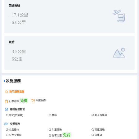
交通樞紐
17.1公里
6.6公里
景點
3.5公里
6公里
設施服務
熱門服務設施
免費
叫醒服務
行李寄存
櫃枱服務語言
中文(普通話)
英語
斯瓦西里語
交通服務
充電車位
叫車服務
租車服務
免費
公共交通票
停車場
代客泊車