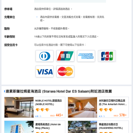
停車場
酒店提供停車位，詳情請諮詢酒店
。
充電車位
•
酒店內提供充電樁，交直流複合式充電。充電樁有限，先到先
得。
寵物
允許攜帶寵物，不收取額外費用。
年齡限制
18歲以下的房客不得在沒有家長或監護人的情況下入住酒店。
接受信用卡
可以信用卡在酒店付款，閣下可使用以下信用卡：
達累斯薩拉姆星海酒店
(Starsea Hotel Dar ES Salaam)
附近酒店推薦
NOBLE HOTEL諾德酒店
米科謝尼亞瑪利亞精品酒
(NOBLE HOTEL)
店 (The Amariah Hotel &
Apartments Mikocheni)
445+
578+
HKD
HKD
4.8
/ 5
4.3
/ 5
廣場馬格酒店 (Hotel de
華盛酒店坦桑尼亞
Mag (Plaza))
(HUASHENG HOTEL)