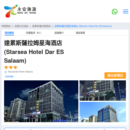
特價酒店
>
坦桑尼亞酒店
>
達累斯薩拉姆酒店
>
達累斯薩拉姆星海酒店
(Starsea Hotel Dar ES Salaam)
酒店概览
住客點評（61）
設施簡介
酒店政策
達累斯薩拉姆星海酒店
(Starsea Hotel Dar ES
Salaam)
Tanzanite Park Victoria
現在就預訂
全部設施>