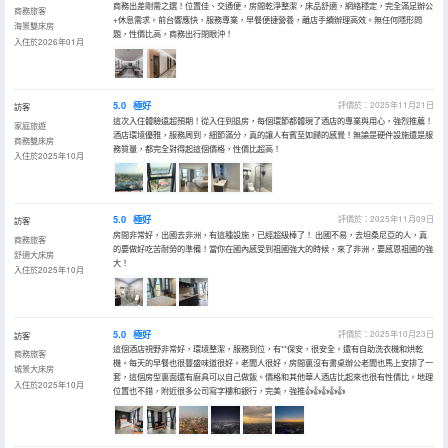
商務出差剛需之選！位置佳、交通便，房間乾淨整潔，床品舒適，網絡穩定，完全滿足辦公
商務旅客
+休息需求。前台響應快，服務專業，早餐便捷營養，離店手續辦理高效。無任何隱形問
海景雙床房
題，性價比高，商務出行閉眼沖！
入住於2026年01月
5.0
極好
評價於：2025年11月21日
訪客
這次入住體驗遠超預期！從入住到退房，每個環節都體現了酒店的專業與用心，強烈推薦！
家庭旅遊
酒店環境優雅，服務周到，細節滿分，真的讓人有賓至如歸的感覺！無論是硬件設施還是服
商務雙床房
務質量，都完全對得起這個價格，性價比超高！
入住於2025年10月
5.0
極好
評價於：2025年11月09日
訪客
房間非常好，出國去非洲，有這種設施，已經超級棒了！ 出國不易，去坦桑尼亞的人，真
商務旅客
的要做好吃苦耐勞的準備！當你在國內感受到祖國強大的時候，來了非洲，要感恩祖國的強
舒適大床房
大！
入住於2025年10月
5.0
極好
評價於：2025年10月23日
訪客
這個酒店視野非常好，環境整潔，服務到位，有**保安，很安全。還有自助洗衣機和烘乾
商務旅客
機。每天的早餐也很豐盛味道很好。老闆人很好，房間裏沒有書桌辦公老闆也馬上安排了一
城景大床房
套，這個房型裏面還有廚具可以自己做飯。價格和其他華人酒店比起來也很有性價比。地理
入住於2025年10月
位置也不錯，附近很多公司寫字樓和銀行，完美，強推👍👍👍👍👍