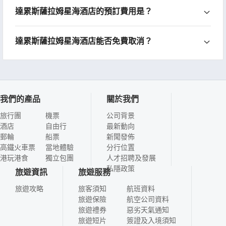
達累斯薩拉姆星海酒店的預訂費用是？
達累斯薩拉姆星海酒店能否免費取消？
我們的產品
關於我們
旅行團
機票
公司背景
酒店
自由行
最新動向
郵輪
船票
新聞發佈
高鐵火車票
當地體驗
分行位置
港玩港食
獨立包團
人才招聘及發展
私隱政策
旅遊資訊
旅遊服務
旅遊攻略
旅客須知
航班資料
旅遊保險
航空公司資料
旅遊禮券
惡劣天氣通知
旅遊短片
簽證及入境須知