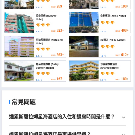
269+
198+
HKD
HKD
3.3
/ 5
3.6
/ 5
倫圭酒店 (Rungwe
金科賓館 (Jinke Hotel)
Hotel)
323+
408+
HKD
HKD
3.6
/ 5
3.5
/ 5
尼法藍德酒店 (Nefaland
33酒店 (No 33 Lodge)
Hotel)
363+
612+
HKD
HKD
2.3
/ 5
4.1
/ 5
雛菊舒適旅館 (Daisy
沙穆爾旅館酒店
Comfort Home)
(Shamool Hotel)
167+
180+
HKD
HKD
3.1
/ 5
3.6
/ 5
常見問題
達累斯薩拉姆星海酒店的入住和退房時間是什麼？
達累斯薩拉姆星海酒店是否提供早餐？