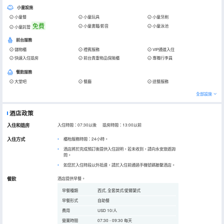
小童設施
小童餐
小童玩具
小童牙刷
免費
小童書籍/影音
小童泳池
小童託管
前台服務
儲物櫃
禮賓服務
VIP通道入住
快速入住退房
前台貴重物品保險櫃
專職行李員
餐飲服務
大堂吧
餐廳
送餐服務
全部設施
酒店政策
入住和退房
入住時間：07:30以後 退房時間：13:00以前
入住方式
櫃枱服務時間：24小時。
酒店將於完成預訂後提供入住說明，若未收到，請向永安旅遊詢
問。
如您於入住時段以外抵達，請於入住前通過手機號碼聯繫酒店。
餐飲
酒店提供早餐。
早餐種類
西式, 全套英式/愛爾蘭式
早餐形式
自助餐
費用
USD 10/人
營業時間
07:30 - 09:30 每天