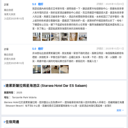
5.0
極好
評價於：2025年10月23日
訪客
我是從國內來坦桑尼亞考察市場，順帶旅遊一下。聽説達累市有個華助中心，那邊有很多華
獨自旅遊
人和市場的訊息。剛好這家酒店離華助中心很近，而且旁邊是中鐵諾德大廈，裏面有很多華
海景大床房
人的企業，周邊生活着很多中國人。酒店的老闆很熱情也客氣，本來衹是訂了送早餐的，晚
入住於2025年10月
上碰到他和老婆在餐廳吃飯，還邀請了我和他們一起，感覺他們中國菜做得太好了，哈哈！
下樓還有公交站，樓下不遠處有很多摩的和的士在等客。雖然海邊離我們看起來還有兩三公
里，到了晚上，還是能感覺到海風吹來的涼爽和愜意。
5.0
極好
評價於：2025年10月11日
訪客
非洲首站出差達累斯薩拉姆，朋友推薦一家很不錯的酒店，服務沒得説，每個服務員都很有
獨自旅遊
禮貌，房間乾淨，早餐也挺不錯的，品種比較多，有水果，牛奶，麪包，粥，火腿腸，炒
舒適大床房
菜，周邊中國人開的吃喝玩樂也挺不錯的，都挺近的，推薦入住！
入住於2025年10月
達累斯薩拉姆星海酒店
(Starsea Hotel Dar ES Salaam)
開業時間：
2025
地址：
Tanzanite Park Victoria
Starsea Hotel位於達累斯薩拉姆，提供露台以及免費WiFi，還為驅車前來的客人提供免費私人停車位，距離姆薩尼海灘
（Msasani Beach）有不到2.9公里，距離坦桑尼亞國家體育館有10公里。這家酒店地理位置超棒，坐落於
Mwananyamala，距離昆度齊水上公園有16公里，距離Village Museum有5.5公里。住宿為客人配備客房服務和24小
展開
時前台。 這家酒店的房間均配備電熱水壺。Starsea Hotel的所有房間均提供平板電視、空調以及配有淋浴設施和拖鞋
的私人浴室。部分客房為客人提供休息區。 這家住宿擁有一間供應非洲風味、粵式風味和中式美食的餐廳，可應要求提
供普通素食和清真食品兩種選擇。 Starsea Hotel距離National Museum and House of Culture有7.6公里，距離烏魯
住宿周邊
魯體育場有11公里。朱利葉斯·尼雷爾國際機場距離住宿有15公里。