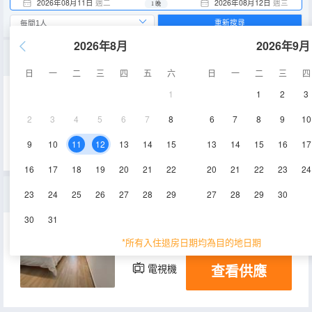
2026年08月11日
週二
2026年08月12日
週三
1 晚
重新搜尋
2026年8月
2026年9月
舒適大床房
日
一
二
三
四
五
六
日
一
二
三
四
1
1
2
3
28㎡
空調
淋浴
2
3
4
5
6
7
8
6
7
8
9
10
查看供應
電視機
冰箱
9
10
11
12
13
14
15
13
14
15
16
17
16
17
18
19
20
21
22
20
21
22
23
24
商務雙床房
23
24
25
26
27
28
29
27
28
29
30
30
31
35㎡
空調
淋浴
*所有入住退房日期均為目的地日期
查看供應
電視機