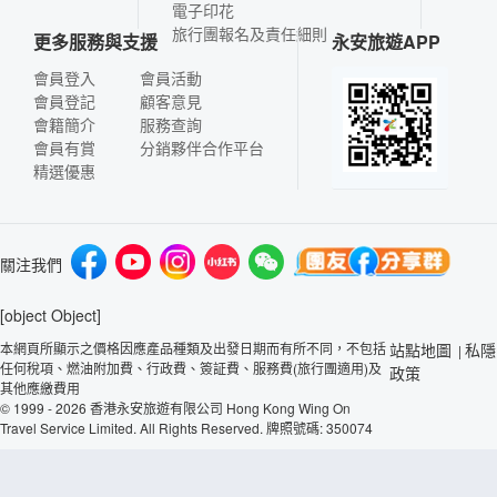
電子印花
旅行團報名及責任細則
更多服務與支援
永安旅遊APP
會員登入
會員活動
會員登記
顧客意見
會籍簡介
服務查詢
會員有賞
分銷夥伴合作平台
精選優惠
關注我們
[object Object]
本網頁所顯示之價格因應產品種類及出發日期而有所不同，不包括
站點地圖
私隱
|
任何稅項、燃油附加費、行政費、簽証費、服務費(旅行團適用)及
政策
其他應繳費用
© 1999 - 2026 香港永安旅遊有限公司 Hong Kong Wing On
Travel Service Limited. All Rights Reserved. 牌照號碼: 350074