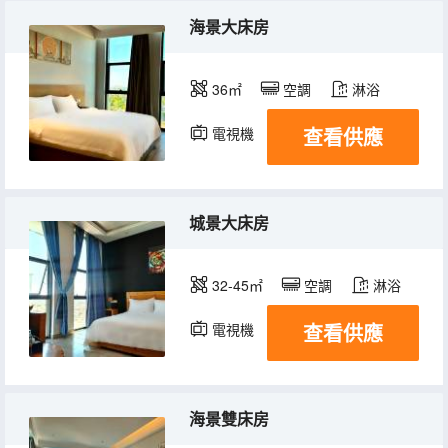
海景大床房
36㎡
空調
淋浴
查看供應
電視機
冰箱
城景大床房
32-45㎡
空調
淋浴
查看供應
電視機
冰箱
海景雙床房