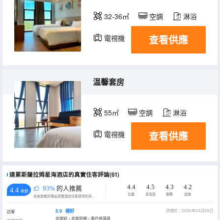
32-36㎡
空調
淋浴
查看供應
電視機
温馨套房
55㎡
空調
淋浴
查看供應
電視機
達累斯薩拉姆星海酒店的真實住客評論(61)
4.4
4.5
4.3
4.2
93%
的人推薦
4.4
/5分
位置
清潔度
服務
設施
永安旅遊評價由真實酒店住客提供的評價。
5.0
極好
評價於：2026年03月28日
訪客
非常好，非常舒適，客戶很滿意