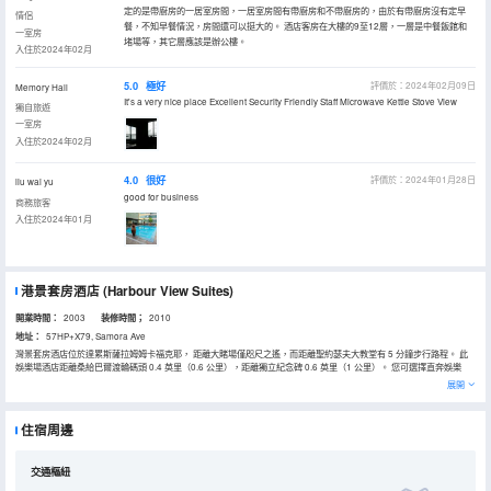
定的是帶廚房的一居室房間，一居室房間有帶廚房和不帶廚房的，由於有帶廚房沒有定早
情侶
餐，不知早餐情況，房間還可以挺大的。 酒店客房在大樓的9至12層，一層是中餐飯館和
一室房
堵場等，其它層應該是辦公樓。
入住於2024年02月
5.0
極好
評價於：2024年02月09日
Memory Hall
It's a very nice place Excellent Security Friendly Staff Microwave Kettle Stove View
獨自旅遊
一室房
入住於2024年02月
4.0
很好
評價於：2024年01月28日
liu wai yu
good for business
商務旅客
入住於2024年01月
港景套房酒店
(Harbour View Suites)
開業時間：
2003
装修時間；
2010
地址：
57HP+X79, Samora Ave
灣景套房酒店位於達累斯薩拉姆姆卡福克耶， 距離大賭場僅咫尺之遙，而距離聖約瑟夫大教堂有 5 分鐘步行路程。 此
娛樂場酒店距離桑給巴爾渡輪碼頭 0.4 英里（0.6 公里），距離獨立紀念碑 0.6 英里（1 公里）。 您可選擇直奔娛樂
場；或者先享受健身俱樂部和室外游泳池等其他度假設施，等到覺得好運降臨再去。此酒店的其他特色包括免費 WiFi、
展開
禮賓服務和酒店內購物。藉助收費的區內班車，您可方便前往附近的景點。 您可以到酒店的Flavours Restaurant餐廳
用餐，這裏供應午餐和晚餐。此外您還可以去咖啡館用餐，或者待在房間裏，享受部分時段客房送餐服務。在忙碌的一
天後，不妨去酒吧/酒廊輕鬆一下。 特色服務/設施包括商務中心、乾洗/洗衣服務和24 小時前台服務。酒店設有收費的
住宿周邊
24 小時往返機場班車，此外還提供免費自助停車。 有 106 間空調客房提供平板電視；您定能在旅途中找到家的舒適。
提供免費無線網絡，方便您與朋友保持聯繫；衞星頻道可滿足您的娛樂需求。浴室提供浴缸或淋浴和免費洗浴用品。便
利設施包括電話，以及可存放筆記本電腦的保險箱和書桌。
交通樞紐