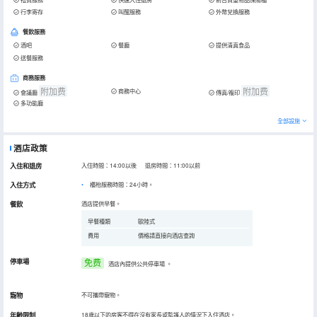
行李寄存
叫醒服務
外幣兌換服務
餐飲服務
酒吧
餐廳
提供清真食品
送餐服務
商務服務
附加费
附加费
商務中心
會議廳
傳真/複印
多功能廳
全部設施
酒店政策
入住和退房
入住時間：14:00以後 退房時間：11:00以前
入住方式
櫃枱服務時間：24小時。
餐飲
酒店提供早餐。
早餐種類
歐陸式
費用
價格請直接向酒店查詢
停車場
免费
酒店內提供公共停車場
。
寵物
不可攜帶寵物。
年齡限制
18歲以下的房客不得在沒有家長或監護人的情況下入住酒店。