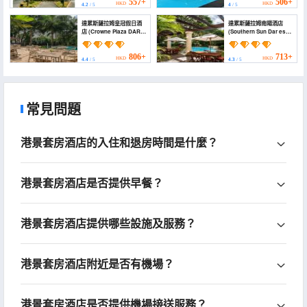
557+
506+
HKD
HKD
4.2
/ 5
4
/ 5
達累斯薩拉姆皇冠假日酒
達累斯薩拉姆南陽酒店
店 (Crowne Plaza DAR
(Southern Sun Dar es
ES SALAAM by IHG)
Salaam)
806+
713+
HKD
HKD
4.4
/ 5
4.3
/ 5
常見問題
港景套房酒店的入住和退房時間是什麼？
港景套房酒店是否提供早餐？
港景套房酒店提供哪些設施及服務？
港景套房酒店附近是否有機場？
港景套房酒店是否提供機場接送服務？