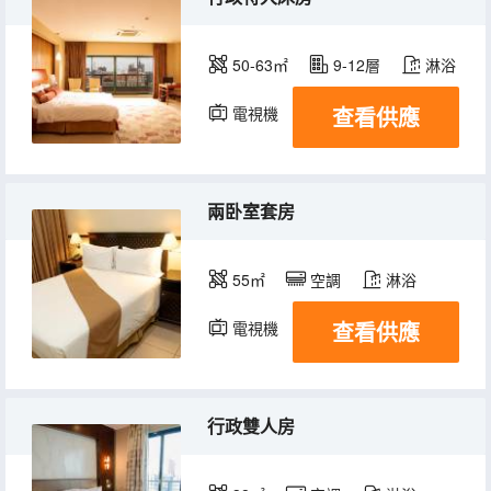
50-63㎡
9-12層
淋浴
查看供應
電視機
兩卧室套房
55㎡
空調
淋浴
查看供應
電視機
冰箱
行政雙人房