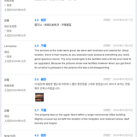
商務旅客
一室房
入住於2025年06月
4.5
很好
評價於：2025年02月11日
訪客
還可以，房間比較乾淨，早餐豐富
與好友旅遊
一室房
入住於2025年02月
3.5
不錯
評價於：2025年01月04日
Lennymus
The services at the hotel were great, we were well received and catered for. Great
情侶
location, there is mall nearby so you basically have access to everything you need,
一室房
good spacious rooms. The only challenged is the facilities look a bit old and need to
入住於2024年12月
be upgraded, Because the pictures show new facilities however when you get there
its not what is potrayed in the pictures this was a bit dissapointing.
5.0
極好
評價於：2024年05月29日
訪客
10일만에 재방문 했는데 이전에 느꼤던 편안함을 그대로 받았습니다. 바다가 보이는 전망.
商務旅客
매우 만족스러웠습니다.
入住於2024年05月
3.7
不錯
評價於：2024年05月09日
訪客
The property was on the upper floors within a larger commercial office building.
情侶
Slightly unusual lay-out with the location of the reception and resturant areas. Staff
入住於2024年03月
freindly and helpful.
4.5
很好
評價於：2024年02月20日
fang1025