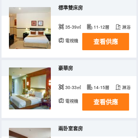
標準雙床房
35-39㎡
11-12層
淋浴
查看供應
電視機
豪華房
30-33㎡
14-15層
淋浴
查看供應
電視機
兩卧室套房