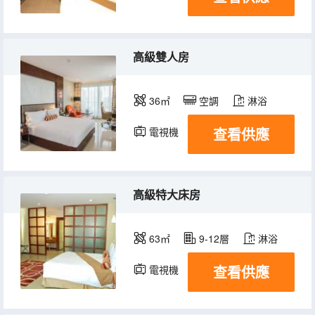
高級雙人房
36㎡
空調
淋浴
查看供應
電視機
高級特大床房
63㎡
9-12層
淋浴
查看供應
電視機
冰箱