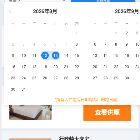
重新搜尋
2026年8月
2026年9月
豪華雙床房
日
一
二
三
四
五
六
日
一
二
三
四
1
1
2
3
30-33㎡
14-15層
淋浴
2
3
4
5
6
7
8
6
7
8
9
10
查看供應
電視機
9
10
11
12
13
14
15
13
14
15
16
17
16
17
18
19
20
21
22
20
21
22
23
24
豪華套房，1張大床，海景，面向海洋
23
24
25
26
27
28
29
27
28
29
30
30
31
36㎡
*所有入住退房日期均為目的地日期
查看供應
行政特大床房