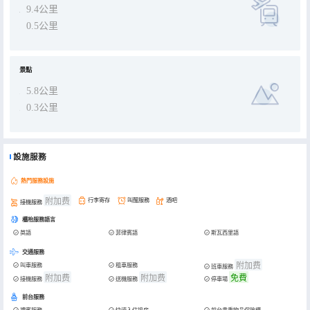
9.4公里
0.5公里
景點
5.8公里
0.3公里
設施服務
熱門服務設施
附加费
行李寄存
叫醒服務
酒吧
接機服務
櫃枱服務語言
英語
菲律賓語
斯瓦西里語
交通服務
附加费
叫車服務
租車服務
班車服務
附加费
附加费
免費
接機服務
送機服務
停車場
前台服務
禮賓服務
快速入住退房
前台貴重物品保險櫃