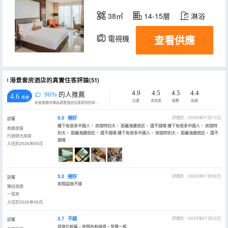
38㎡
14-15層
淋浴
查看供應
電視機
港景套房酒店的真實住客評論(51)
4.9
4.5
4.5
4.4
96%
的人推薦
4.6
/5分
位置
清潔度
服務
設施
永安旅遊評價由真實酒店住客提供的評價。
5.0
極好
評價於：2026年07月13日
訪客
樓下有很多中國人， 房間特別大， 距離海邊很近， 還不錯哦 樓下有很多中國人， 房間特
商務旅客
別大， 距離海邊很近， 還不錯哦 樓下有很多中國人， 房間特別大， 距離海邊很近， 還不
行政特大床房
錯哦
入住於2026年05月
5.0
極好
評價於：2026年07月09日
訪客
房間設施不錯
獨自旅遊
一室房
入住於2026年06月
3.7
不錯
評價於：2025年07月03日
訪客
設施比較舊，房間內有味道，早餐一般