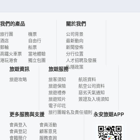
我們的產品
關於我們
旅行團
機票
公司背景
酒店
自由行
最新動向
郵輪
船票
新聞發佈
高鐵火車票
當地體驗
分行位置
港玩港食
獨立包團
人才招聘及發展
私隱政策
旅遊資訊
旅遊服務
旅遊攻略
旅客須知
航班資料
旅遊保險
航空公司資料
旅遊禮券
惡劣天氣通知
旅遊短片
簽證及入境須知
電子印花
旅行團報名及責任細則
更多服務與支援
永安旅遊APP
會員登入
會員活動
會員登記
顧客意見
會籍簡介
服務查詢