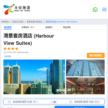
特價酒店
>
坦桑尼亞酒店
>
達累斯薩拉姆酒店
>
港景套房酒店
(Harbour View Suites)
酒店概览
住客點評（51）
設施簡介
酒店政策
港景套房酒店
(Harbour
View Suites)
57HP+X79, Samora Ave
現在就預訂
全部設施>
2026年08月12日
週三
2026年08月13日
週四
1 晚