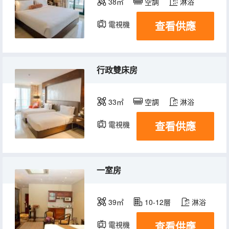
38㎡
空調
淋浴
查看供應
電視機
行政雙床房
33㎡
空調
淋浴
查看供應
電視機
一室房
39㎡
10-12層
淋浴
查看供應
電視機
冰箱