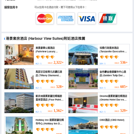
接受信用卡
可以信用卡在酒店付款，閣下可使用以下信用卡：
港景套房酒店
(Harbour View Suites)
附近酒店推薦
美景豪華公寓酒店
坦桑行政套房酒店
(Fairview Luxury
(Tanzanite Executive
Apartments)
Suites)
2,322+
536+
HKD
HKD
4.2
/ 5
3.9
/ 5
馬昆甘亞街蒂凡尼鑽石酒
金色鬱金香達爾市中心酒
店 (Tiffany Diamond
店 (Golden Tulip Dar
Hotels Ltd -
City Center)
Makunganya)
528+
605+
HKD
HKD
4.2
/ 5
4.4
/ 5
新非洲達累斯薩拉姆福朋
Onomo達累斯薩拉姆酒店
喜來登酒店 (Four Points
(Onomo Hotel Dar es
by Sheraton Dar es
Salaam)
Salaam New Africa)
1,562+
529+
HKD
HKD
4.2
/ 5
4.2
/ 5
Holiday Inn 達累斯薩拉姆
CBD酒店 (CBD Hotel)
市中心 (Holiday Inn DAR
ES SALAAM CITY
CENTRE by IHG)