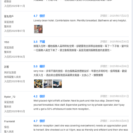
標準房
入住於2025年11月
4.7
很好
評價於：2025年07月22日
匿名用戶
Lovely clean hotel. Comfortable room. Plentiful breakfast. Staff were all very helpful.
家庭旅遊
雙床房
入住於2025年07月
3.5
不錯
評價於：2025年06月30日
Yi50
辦理入住時，櫃枱服務人員明明有空閑，卻硬要我去排隊自助辦理。等了一下子後，當中另
家庭旅遊
一位服務人員空下來了，便主動幫我辦理。真是見識到服務態度的差異性。
雙床房
入住於2025年06月
5.0
極好
評價於：2025年04月06日
訪客
very nice，非常不錯的放假，前台服務員很禮貌友好，早晨也非常好吃，值得推薦，歡迎
與好友旅遊
大家入住 ，酒店前台還幫我提高蘋果充電器，太良心了，爆贊爆贊
無障礙雙人床房
入住於2025年02月
4.2
很好
評價於：2025年03月31日
Ryder_72
Well placed right off M5 at Exeter. Next to park and ride bus stop. Decent help
家庭旅遊
yourself breakfast. Nice staff. Expensive parking run by private operator, don't pay
雙床房
until u get a 50% off discount code from reception..
入住於2025年03月
4.7
很好
評價於：2025年03月25日
FrankieM
Nicki on reception (well she was covering everywhere!) needs an appreciation post
情侶
to herself. She checked us in at 10pm, was so friendly and efficient and then she was
雙人床房