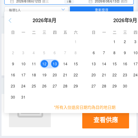
2026年08月12日
週三
2026年08月13日
週四
1 晚
重新搜尋
2026年8月
2026年9月
標準間 - 帶雙人床和沙發床
日
一
二
三
四
五
六
日
一
二
三
四
1
1
2
3
空調
電視機
2
3
4
5
6
7
8
6
7
8
9
10
查看供應
9
10
11
12
13
14
15
13
14
15
16
17
16
17
18
19
20
21
22
20
21
22
23
24
無障礙雙人床房
23
24
25
26
27
28
29
27
28
29
30
30
31
空調
淋浴
電視機
*所有入住退房日期均為目的地日期
查看供應