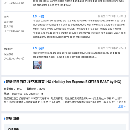
on reception at 8am the next morning and also checked us in to breakfast! She was
入住於2025年03月
the star of the place by a long way!
3.5
不錯
評價於：2024年11月20日
訪客
All staff excellent only issue we had was travel cot - the mattress was so worn out and
家庭旅遊
they obviously realised this as had been padded with towels and a large sheet all of
雙人床房
which made it very susceptible to SIDS - we asked for a duvet to help pad it which
入住於2024年11月
helped and made sure tucked in securely but maybe invest in new bases. Apart from
that majority of staff couldn’t have been more helpful
4.5
很好
評價於：2024年08月04日
Mobility
Meeting the standard and our expectation of IGH. Restaurants nearby and good
家庭旅遊
breakfast from hotel. Parking is so easy and inexpensive…
入住於2024年07月
智選假日酒店 埃克塞特東 IHG
(Holiday Inn Express EXETER EAST by IHG)
開業時間：
1997
装修時間；
2008
地址：
Business Park, Guardian Rd
智選假日酒店 埃克塞特東 IHG位於艾克希特，地處商務區，距離龐德漢姆城堡和Pynes (派恩斯)山村不到 15 分鐘車
程。 此酒店距離德文郡懸崖海灘 11.4 英里（18.4 公里），距離多塞特和東德文海岸 12.9 英里（20.8 公里）。 您可利
用免費 WiFi、自動售貨機和自行車停放區等便利服務和設施。 您可以到服務智選假日酒店 埃克塞特東 IHG住客的餐廳
展開
享用一頓美餐，也可以到小吃吧/熟食店逛逛。在忙碌的一天後，不妨去酒吧/酒廊輕鬆一下。免費自助早餐供應時間為：
週一至週五 06:30 至 09:30，週末 07:00 至 10:00。 特色服務/設施包括24 小時前台服務、行李寄存和前台保管箱。這
家酒店擁有 2 間會議室，可用來舉辦活動。酒店提供收費自助停車。 酒店的 149 間客房定能讓您在旅途中找到家的舒
住宿周邊
適。提供免費無線網絡，方便您與朋友保持聯繫；數碼頻道可滿足您的娛樂需求。配備淋浴設施的私人浴室提供免費洗
浴用品和吹風機。便利設施包括書桌和茶具/咖啡用具；而且每天提供客房服務。
交通樞紐