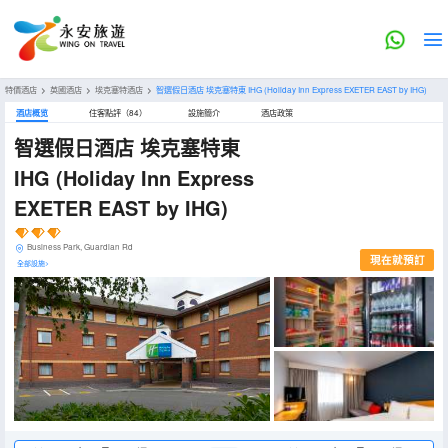
特價酒店
>
英國酒店
>
埃克塞特酒店
>
智選假日酒店 埃克塞特東 IHG
(Holiday Inn Express EXETER EAST by IHG)
酒店概览
住客點評（84）
設施簡介
酒店政策
智選假日酒店 埃克塞特東
IHG
(Holiday Inn Express
EXETER EAST by IHG)
Business Park, Guardian Rd
現在就預訂
全部設施>