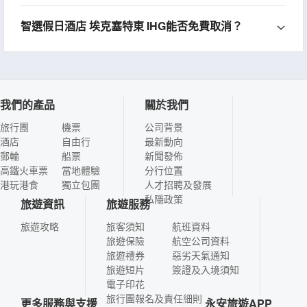
智選假日酒店 埃克塞特東 IHG能否免費取消？
我們的產品
關於我們
旅行團
機票
公司背景
酒店
自由行
最新動向
郵輪
船票
新聞發佈
高鐵火車票
當地體驗
分行位置
港玩港食
獨立包團
人才招聘及發展
私隱政策
旅遊資訊
旅遊服務
旅遊攻略
旅客須知
航班資料
旅遊保險
航空公司資料
旅遊禮券
惡劣天氣通知
旅遊短片
簽證及入境須知
電子印花
旅行團報名及責任細則
更多服務與支援
永安旅遊APP