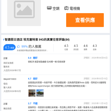
空調
電視機
查看供應
智選假日酒店 埃克塞特東 IHG的真實住客評論(84)
4.5
4.5
4.6
4.3
99%
的人推薦
4.5
/5分
位置
清潔度
服務
設施
永安旅遊評價由真實酒店住客提供的評價。
5.0
極好
評價於：2026年08月04日
訪客
很乾凈 就是有點偏僻 在村裡一樣 但很安靜
與好友旅遊
雙床房
入住於2026年07月
4.7
很好
評價於：2026年05月19日
Step6872800
這間酒店的質素一向很平穩，今次會選這裡，因為我們是開Tesla 自駕，而附近5分鐘車程
情侶
就有Tesla supercharger, 很方便我們晚上在特價充電時間去充電。
雙人床房
入住於2026年05月
3.7
不錯
評價於：2025年11月16日
訪客
設施齊全，但是部分設備比較老舊。而且晚上隔音不好，凌晨一點會有人在走廊或相鄰房間
獨自旅遊
大聲講話，十分難入睡。。。但是酒店大堂提供的免費飲品倒是味道不錯👍