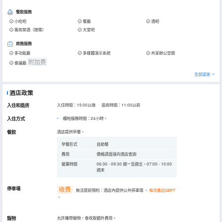
餐飲服務
小吃吧
餐廳
酒吧
客房禁酒（按需）
大堂吧
商務服務
多功能廳
多媒體演示系統
共享辦公空間
附加费
會議廳
全部設施
酒店政策
入住和退房
入住時間：15:00以後 退房時間：11:00以前
入住方式
櫃枱服務時間：24小時。
餐飲
酒店提供早餐。
早餐形式
自助餐
費用
價格請直接向酒店查詢
營業時間
06:30 - 09:30 週一至週五，07:00 - 10:00
週末
停車場
收费
無法提前預約：酒店內提供公共停車場
，
每次進出GBP7
。
寵物
允許攜帶寵物，會收取額外費用。