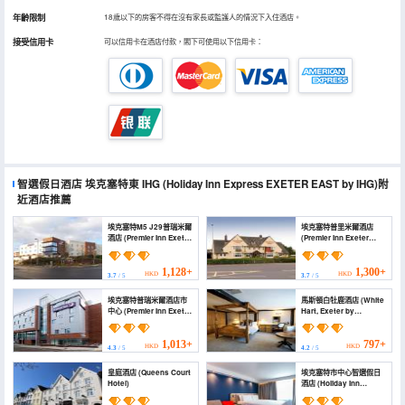
年齡限制
18歲以下的房客不得在沒有家長或監護人的情況下入住酒店。
接受信用卡
可以信用卡在酒店付款，閣下可使用以下信用卡：
智選假日酒店 埃克塞特東 IHG
(Holiday Inn Express EXETER EAST by IHG)
附
近酒店推薦
埃克塞特M5 J29普瑞米爾
埃克塞特普里米爾酒店
酒店 (Premier Inn Exeter
(Premier Inn Exeter
(M5 J29))
(Countess Wear))
1,128+
1,300+
HKD
HKD
3.7
/ 5
3.7
/ 5
埃克塞特普瑞米爾酒店市
馬斯頓白牡鹿酒店 (White
中心 (Premier Inn Exeter
Hart, Exeter by
City Centre)
Marston's Inns)
1,013+
797+
HKD
HKD
4.3
/ 5
4.2
/ 5
皇庭酒店 (Queens Court
埃克塞特市中心智選假日
Hotel)
酒店 (Holiday Inn
Express EXETER - CITY