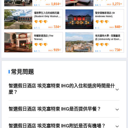
CENTRE by IHG)
1,014+
1,271+
HKD
HKD
4.4
/ 5
4.4
/ 5
僅限學生入住的胡桃花園
聖安德魯斯酒店 (St
(Student Only Walnut
Andrews Hotel)
Gardens)
534+
848+
HKD
HKD
2.7
/ 5
4
/ 5
特爾斯達酒店 (The
埃克塞特大學 - 荷蘭廳酒
Telstar)
店 (University of Exeter
- Holland Hall)
919+
750+
HKD
HKD
4.2
/ 5
3.5
/ 5
常見問題
智選假日酒店 埃克塞特東 IHG的入住和退房時間是什
麼？
智選假日酒店 埃克塞特東 IHG是否提供早餐？
智選假日酒店 埃克塞特東 IHG附近是否有機場？