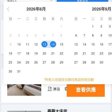
重新搜尋
2026年8月
2026年9月
啡凡舒適房
日
一
二
三
四
五
六
日
一
二
三
四
1
1
2
3
21㎡
1-2層
空調
2
3
4
5
6
7
8
6
7
8
9
10
查看供應
淋浴
電視機
9
10
11
12
13
14
15
13
14
15
16
17
16
17
18
19
20
21
22
20
21
22
23
24
豪華雙床房
23
24
25
26
27
28
29
27
28
29
30
30
31
19-22㎡
1-2層
空調
*所有入住退房日期均為目的地日期
查看供應
淋浴
電視機
豪華大床房