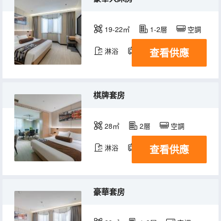
19-22㎡
1-2層
空調
查看供應
淋浴
電視機
棋牌套房
28㎡
2層
空調
查看供應
淋浴
電視機
豪華套房