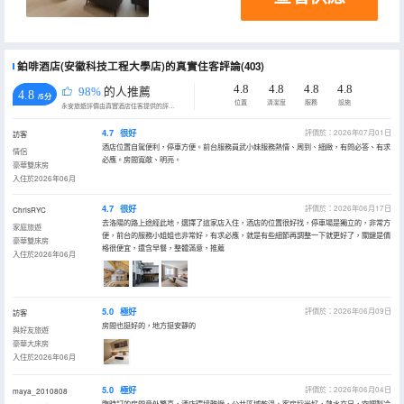
鉑啡酒店(安徽科技工程大學店)的真實住客評論(403)
4.8
4.8
4.8
4.8
98%
的人推薦
4.8
/5分
位置
清潔度
服務
設施
永安旅遊評價由真實酒店住客提供的評價。
4.7
很好
評價於：2026年07月01日
訪客
酒店位置自駕便利，停車方便。前台服務員武小妹服務熱情、周到、細緻，有問必答、有求
情侶
必應。房間寬敞、明亮。
豪華雙床房
入住於2026年06月
4.7
很好
評價於：2026年06月17日
ChrisRYC
去洛陽的路上途經此地，選擇了這家店入住，酒店的位置很好找，停車場是獨立的，非常方
家庭旅遊
便，前台的服務小姐姐也非常好，有求必應，就是有些細節再調整一下就更好了，關鍵是價
豪華雙床房
格很便宜，還含早餐，整體滿意，推薦
入住於2026年06月
5.0
極好
評價於：2026年06月09日
訪客
房間也挺好的，地方挺安靜的
與好友旅遊
豪華大床房
入住於2026年06月
5.0
極好
評價於：2026年06月04日
maya_2010808
臨時訂的房間意外驚喜，酒店環境雅緻，公共區域乾淨。客房採光好，熱水充足，空調製冷