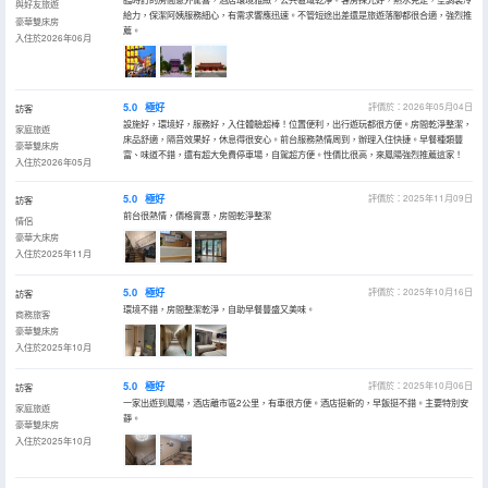
與好友旅遊
給力，保潔阿姨服務細心，有需求響應迅速。不管短途出差還是旅遊落腳都很合適，強烈推
豪華雙床房
薦。
入住於2026年06月
5.0
極好
評價於：2026年05月04日
訪客
設施好，環境好，服務好，入住體驗超棒！位置便利，出行遊玩都很方便。房間乾淨整潔，
家庭旅遊
床品舒適，隔音效果好，休息得很安心。前台服務熱情周到，辦理入住快捷。早餐種類豐
豪華雙床房
富、味道不錯，還有超大免費停車場，自駕超方便。性價比很高，來鳳陽強烈推薦這家！
入住於2026年05月
5.0
極好
評價於：2025年11月09日
訪客
前台很熱情，價格實惠，房間乾淨整潔
情侶
豪華大床房
入住於2025年11月
5.0
極好
評價於：2025年10月16日
訪客
環境不錯，房間整潔乾淨，自助早餐豐盛又美味。
商務旅客
豪華雙床房
入住於2025年10月
5.0
極好
評價於：2025年10月06日
訪客
一家出遊到鳳陽，酒店離市區2公里，有車很方便。酒店挺新的，早飯挺不錯。主要特別安
家庭旅遊
靜。
豪華雙床房
入住於2025年10月