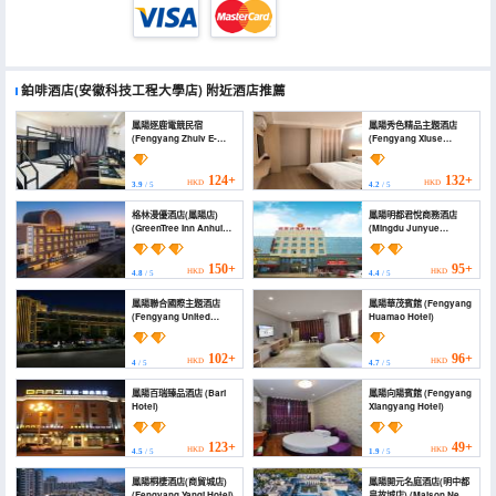
鉑啡酒店(安徽科技工程大學店)
附近酒店推薦
鳳陽逐鹿電競民宿
鳳陽秀色精品主題酒店
(Fengyang Zhulv E-
(Fengyang Xiuse
sports Homestay)
Boutique Theme Hotel)
124+
132+
HKD
HKD
3.9
/ 5
4.2
/ 5
格林漫優酒店(鳳陽店)
鳳陽明都君悅商務酒店
(GreenTree Inn Anhui
(Mingdu Junyue
Chuzhou Fengyang
Business Hotel)
Huangcheng Business
Hotel)
150+
95+
HKD
HKD
4.8
/ 5
4.4
/ 5
鳳陽聯合國際主題酒店
鳳陽華茂賓館 (Fengyang
(Fengyang United
Huamao Hotel)
Fashion Theme Hotel)
102+
96+
HKD
HKD
4
/ 5
4.7
/ 5
鳳陽百瑞臻品酒店 (Bari
鳳陽向陽賓館 (Fengyang
Hotel)
Xiangyang Hotel)
123+
49+
HKD
HKD
4.5
/ 5
1.9
/ 5
鳳陽桐棲酒店(商貿城店)
鳳陽開元名庭酒店(明中都
(Fengyang Yanqi Hotel)
皇故城店) (Maison New