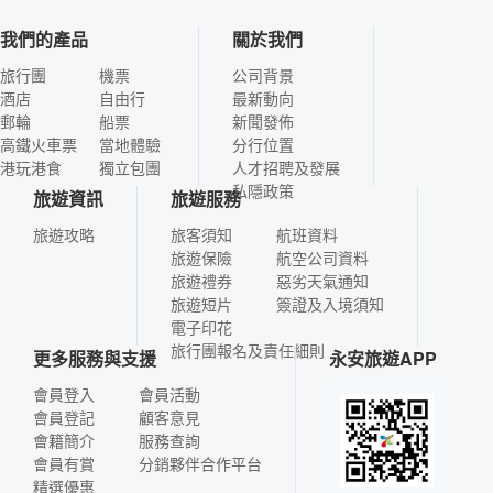
我們的產品
關於我們
旅行團
機票
公司背景
酒店
自由行
最新動向
郵輪
船票
新聞發佈
高鐵火車票
當地體驗
分行位置
港玩港食
獨立包團
人才招聘及發展
私隱政策
旅遊資訊
旅遊服務
旅遊攻略
旅客須知
航班資料
旅遊保險
航空公司資料
旅遊禮券
惡劣天氣通知
旅遊短片
簽證及入境須知
電子印花
旅行團報名及責任細則
更多服務與支援
永安旅遊APP
會員登入
會員活動
會員登記
顧客意見
會籍簡介
服務查詢
會員有賞
分銷夥伴合作平台
精選優惠