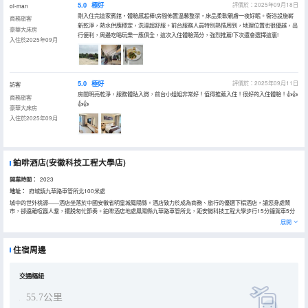
5.0
極好
評價於：2025年09月18日
ol-man
剛入住完這家賓館，體驗感超棒!房間佈置温馨整潔，床品柔軟親膚一夜好眠。衞浴設施嶄
商務旅客
新乾淨，熱水供應穩定，洗澡超舒服。前台服務人員特別熱情周到，地理位置也很優越，出
豪華大床房
行便利，周邊吃喝玩樂一應俱全，這次入住體驗滿分，強烈推薦!下次還會選擇這裏!
入住於2025年09月
5.0
極好
評價於：2025年09月11日
訪客
房間明亮乾淨，服務體貼入微，前台小姐姐非常好！值得推薦入住！很好的入住體驗！👍👍
商務旅客
👍👍
豪華大床房
入住於2025年09月
鉑啡酒店(安徽科技工程大學店)
開業時間：
2023
地址：
府城鎮九華路車管所北100米處
城中的世外桃源――酒店坐落於中國安徽省明皇城鳳陽縣。酒店致力於成為商務、旅行的優選下榻酒店，讓您身處鬧
市，卻遠離喧囂人羣，擺脱匆忙節奏。鉑啡酒店地處鳳陽縣九華路車管所北，距安徽科技工程大學步行15分鐘駕車5分
鐘，距鳳陽科技學校步行10分鐘即到，距蚌埠南站駕車僅25分鐘即到。距鳳陽汽車站駕車7分鐘到達。酒店配備私家院
展開
落庭院，超大獨立停車場。環境舒適，更有家人般貼心服務，給您乾淨，温馨的住宿環境，與自然為鄰，邂逅美好生
活。無論是商務旅行還是休閒度假，您都會在這裏獲得舒適、怡人、溝通無限的入住體驗。這是一個有故事的酒店，歡
迎八方賓朋體驗指導！
住宿周邊
交通樞紐
55.7公里