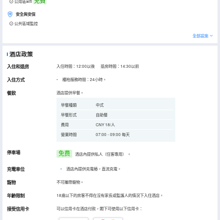
免費
公用區wifi
安全與安保
公共區域監控
全部設施
酒店政策
入住和退房
入住時間：12:00以後 退房時間：14:30以前
入住方式
櫃枱服務時間：24小時。
餐飲
酒店提供早餐。
早餐種類
中式
早餐形式
自助餐
費用
CNY 18/人
營業時間
07:00 - 09:00 每天
停車場
免费
酒店內提供私人（住客專用）
。
充電車位
•
酒店內提供充電樁，直流充電。
寵物
不可攜帶寵物。
年齡限制
18歲以下的房客不得在沒有家長或監護人的情況下入住酒店。
接受信用卡
可以信用卡在酒店付款，閣下可使用以下信用卡：