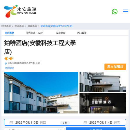
特價酒店
>
中國酒店
>
鳳陽酒店
>
鉑啡酒店(安徽科技工程大學店)
酒店概览
住客點評（403）
設施簡介
酒店政策
鉑啡酒店(安徽科技工程大學
店)
府城鎮九華路車管所北100米處
現在就預訂
全部設施>
2026年08月13日
週四
2026年08月14日
週五
1 晚