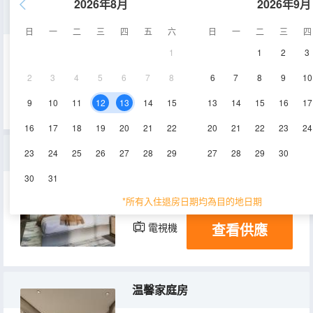
2026年8月
2026年9月
豪華雙標房
日
一
二
三
四
五
六
日
一
二
三
四
1
1
2
3
30-35㎡
2層
空調
2
3
4
5
6
7
8
6
7
8
9
10
查看供應
電視機
9
10
11
12
13
14
15
13
14
15
16
17
16
17
18
19
20
21
22
20
21
22
23
24
商務套房
23
24
25
26
27
28
29
27
28
29
30
30
31
35-45㎡
2層
空調
*所有入住退房日期均為目的地日期
查看供應
電視機
温馨家庭房