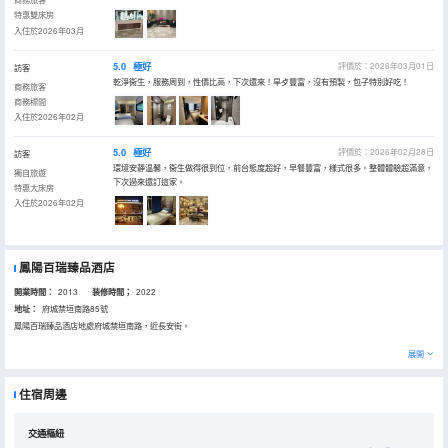
特惠雙床房
入住於2026年03月
5.0
極好
評價於：2026年03月01日
訪客
乾淨衞生，服務周到，性價比高，下次還來！旱歺豐富，沒有預製，包子特別好吃！
商務旅客
商務標間
入住於2026年02月
5.0
極好
評價於：2026年02月28日
訪客
環境安靜温馨，衞生做得很到位，前台態度超好，早餐豐富，樣式很多。整體體驗超滿意，
獨自旅遊
下次過來還訂這家。
特惠大床房
入住於2026年02月
鳳陽百瑞臻品酒店
開業時間：
2013
装修時間；
2022
地址：
府城禁垣南路85號
鳳陽百瑞臻品酒店地處府城禁垣南路，近長安街。
酒店客房整潔舒適，配備24小時熱水、洗漱用品等，是商旅客人選擇下榻的不錯之選。
展開
住宿周邊
交通樞紐