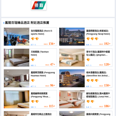
鳳陽百瑞臻品酒店
附近酒店推薦
洛克電競酒店 (Rock E-
鳳陽桐棲酒店(商貿城店)
sports Hotel)
(Fengyang Yanqi Hotel)
156+
192+
HKD
HKD
3.7
/ 5
4.8
/ 5
天晗賓館 (Tianhan
青年圩酒店(鳳陽明中都遺
Hotel)
址公園店) (qingnian
hotel)
47+
128+
HKD
HKD
4.8
/ 5
4.7
/ 5
鳳陽華茂賓館 (Fengyang
格林漫優酒店(鳳陽店)
Huamao Hotel)
(GreenTree Inn Anhui
Chuzhou Fengyang
Huangcheng Business
Hotel)
96+
150+
HKD
HKD
4.7
/ 5
4.8
/ 5
鳳陽義華商務賓館
駿怡連鎖酒店(滁州鳳陽中
(Fengyang Yihua
都城隍廟店) (Junyi Hotel
Business Hotel)
Chain (Chuzhou
Fengyang Zhongdu
Chenghuang Temple
115+
186+
HKD
HKD
3.8
/ 5
1.4
/ 5
Branch))
鳳陽秀色精品主題酒店
鳳陽向陽賓館 (Fengyang