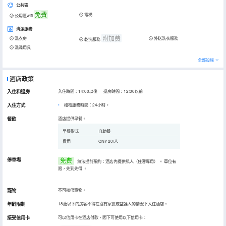
公共區
免費
電梯
公用區wifi
清潔服務
附加费
洗衣房
外送洗衣服務
乾洗服務
洗滌用具
全部設施
酒店政策
入住和退房
入住時間：14:00以後 退房時間：12:00以前
入住方式
櫃枱服務時間：24小時。
餐飲
酒店提供早餐。
早餐形式
自助餐
費用
CNY 20/人
停車場
免费
無法提前預約：酒店內提供私人（住客專用）
。
車位有
限，先到先得
。
寵物
不可攜帶寵物。
年齡限制
18歲以下的房客不得在沒有家長或監護人的情況下入住酒店。
接受信用卡
可以信用卡在酒店付款，閣下可使用以下信用卡：