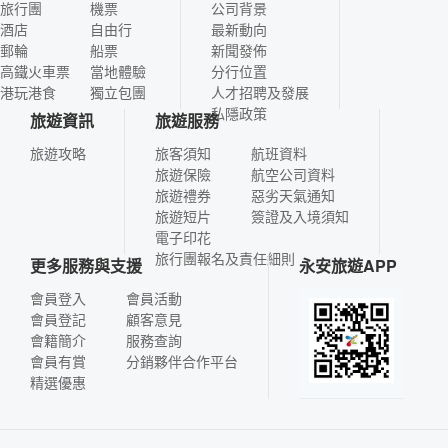
旅行團
機票
公司背景
酒店
自由行
最新動向
郵輪
船票
新聞發佈
高鐵火車票
當地體驗
分行位置
港玩港食
獨立包團
人才招聘及發展
私隱政策
旅遊資訊
旅遊服務
旅遊攻略
旅客須知
航班資料
旅遊保險
航空公司資料
旅遊禮券
惡劣天氣通知
旅遊短片
簽證及入境須知
電子印花
旅行團報名及責任細則
更多服務與支援
永安旅遊APP
會員登入
會員活動
會員登記
顧客意見
會籍簡介
服務查詢
會員有賞
分銷夥伴合作平台
精選優惠