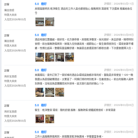
5.0
極好
評價於：2026年03月11日
訪客
房間寬敞明亮 乾淨衞生 酒店的工作人員也都很貼心 服務周到 滿意呢 下次還來 推薦給各位
獨自旅遊
👌
特惠大床房
入住於2026年03月
5.0
極好
評價於：2026年03月09日
訪客
酒店地理位置優越，很好找，也方便停車。房間乾淨整潔、採光很好，床品舒適，睡得特別
獨自旅遊
安穩。前台服務熱情周到，辦理入住快捷高效，細節貼心。衞生做得很到位，環境安靜不嘈
特惠大床房
雜，性價比超高。整體氛圍温馨舒適，無論是出差還是旅行都很合適，下次還會選擇入住。
入住於2026年03月
5.0
極好
評價於：2026年03月09日
訪客
來鳳陽玩，意外訂到了一家好棒的酒店👍環境設施都非常的好，重點是非常便宜！120一晚
與好友旅遊
我還以為是個破爛酒店，太驚喜了，阿姨打掃的特別乾淨，住着很放心，前台的服務人員特
特惠大床房
別熱情，沒有因為是團購而另外對待，這次旅行真的好開心！🥳
入住於2026年03月
5.0
極好
評價於：2026年03月05日
訪客
衞生：乾淨整潔 環境：簡約舒適 服務：服務熱情 總體感覺很好，非常滿意
與好友旅遊
特惠大床房
入住於2026年03月
5.0
極好
評價於：2026年03月05日
訪客
工作人員服務熱情周到，房間整潔乾淨無異味，早餐豐富多樣。
商務旅客