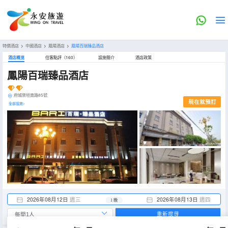
特價酒店
>
中國酒店
>
鳳陽酒店
>
鳳陽百瑞臻品酒店
酒店概览
住客點評（160）
設施簡介
酒店政策
鳳陽百瑞臻品酒店
府城禁垣南路85號
現在就預訂
全部設施>
2026年08月12日
週三
2026年08月13日
週四
1 晚
重新搜尋