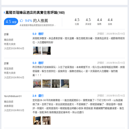
鳳陽百瑞臻品酒店的真實住客評論(160)
4.5
4.5
4.4
4.4
94%
的人推薦
4.5
/5分
位置
清潔度
服務
設施
永安旅遊評價由真實酒店住客提供的評價。
5.0
極好
評價於：2026年04月19日
訪客
房間乾淨整潔，床品柔軟舒服，燈光温馨，衞生間乾濕分離，洗漱用品齊全，細節做得很到
獨自旅遊
位，入住體驗特別好
特惠大床房
入住於2026年04月
5.0
極好
評價於：2026年04月10日
訪客
昨天帶孩子去妹妹家玩，入住了這家酒店，本來期望不大，但入住以後發現超出預期，房間
家庭旅遊
很寬敞、衞生也很到位、設施齊全、服務也很貼心。是一次滿意的入住體驗。強烈推
特惠大床房
薦！！！
入住於2026年04月
2.6
還行
評價於：2026年03月16日
Yunzhibiduan31
定的是28-30平的商務單間，一進去就感覺好小，實際測量了一下尺寸約19平，以為是開
獨自旅遊
錯了房。去問了前台，前台説就是這麼大，不是開錯了，那就是被騙了，那這值得一個差
商務單間
評。附圖片，經常差旅的一眼就能看出明顯小很多 隔音較差 旁邊開關門都能聽清楚。 衞生
入住於2026年03月
不錯，挺乾淨的 裝修應該是近幾年的，所以也還行