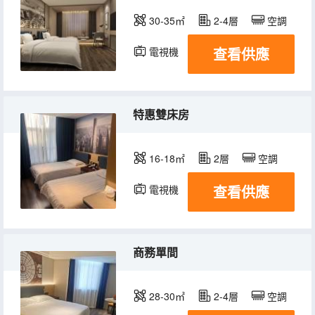
30-35㎡
2-4層
空調
查看供應
電視機
特惠雙床房
16-18㎡
2層
空調
查看供應
電視機
商務單間
28-30㎡
2-4層
空調