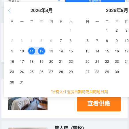
重新搜尋
2026年8月
2026年9月
無障礙雙人間 禁煙
日
一
二
三
四
五
六
日
一
二
三
四
1
1
2
3
10㎡
電視機
2
3
4
5
6
7
8
6
7
8
9
10
查看供應
9
10
11
12
13
14
15
13
14
15
16
17
16
17
18
19
20
21
22
20
21
22
23
24
雙床房 - 禁煙
23
24
25
26
27
28
29
27
28
29
30
30
31
15㎡
空調
淋浴
*所有入住退房日期均為目的地日期
查看供應
雙人房（禁煙）