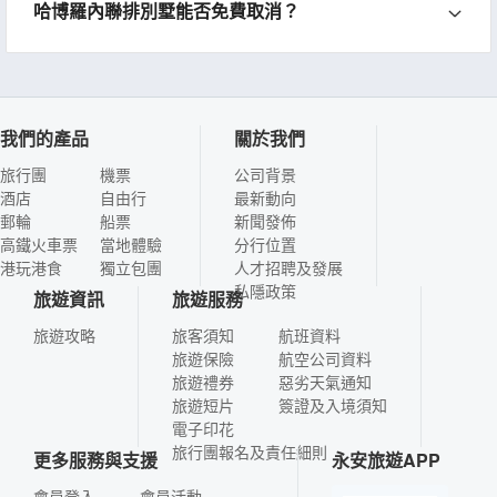
哈博羅內聯排別墅能否免費取消？
我們的產品
關於我們
旅行團
機票
公司背景
酒店
自由行
最新動向
郵輪
船票
新聞發佈
高鐵火車票
當地體驗
分行位置
港玩港食
獨立包團
人才招聘及發展
私隱政策
旅遊資訊
旅遊服務
旅遊攻略
旅客須知
航班資料
旅遊保險
航空公司資料
旅遊禮券
惡劣天氣通知
旅遊短片
簽證及入境須知
電子印花
旅行團報名及責任細則
更多服務與支援
永安旅遊APP
會員登入
會員活動