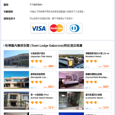
寵物
不可攜帶寵物。
年齡限制
18歲以下的房客不得在沒有家長或監護人的情況下入住酒店。
接受信用卡
可以信用卡在酒店付款，閣下可使用以下信用卡：
哈博羅內聯排別墅
(Town Lodge Gaborone)
附近酒店推薦
水瓶座潮汐酒店
博爾德斯酒店38號 (38 on
(Aquarian Tide Hotel)
Boulders Hotel)
488+
524+
HKD
HKD
3.9
/ 5
4
/ 5
豪華度假屋賓館
蘇鐵棕櫚精品旅館
(Escapade Lux
(Cycad Palm Boutique
Boutique Residence)
Guest House)
605+
669+
HKD
HKD
4.5
/ 5
4.3
/ 5
第一大道旅館 (First
盧克斯盧西夫旅館
Avenue Guest House)
(Luxlusive Guest
House)
513+
533+
HKD
HKD
4.5
/ 5
3.8
/ 5