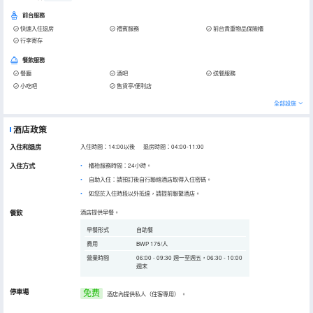
前台服務
快速入住退房
禮賓服務
前台貴重物品保險櫃
行李寄存
餐飲服務
餐廳
酒吧
送餐服務
小吃吧
售貨亭/便利店
全部設施
酒店政策
入住和退房
入住時間：14:00以後 退房時間：04:00-11:00
入住方式
櫃枱服務時間：24小時。
自助入住：請預訂後自行聯絡酒店取得入住密碼。
如您於入住時段以外抵達，請提前聯繫酒店。
餐飲
酒店提供早餐。
早餐形式
自助餐
費用
BWP 175/人
營業時間
06:00 - 09:30 週一至週五，06:30 - 10:00
週末
停車場
免费
酒店內提供私人（住客專用）
。