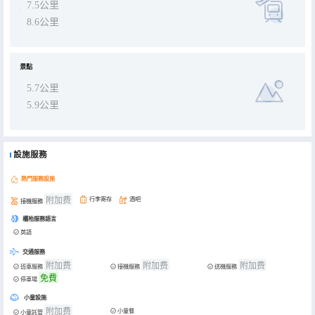
7.5公里
8.6公里
景點
5.7公里
5.9公里
設施服務
熱門服務設施
附加费
行李寄存
酒吧
接機服務
櫃枱服務語言
英語
交通服務
附加费
附加费
附加费
班車服務
接機服務
送機服務
免費
停車場
小童設施
附加费
小童餐
小童託管