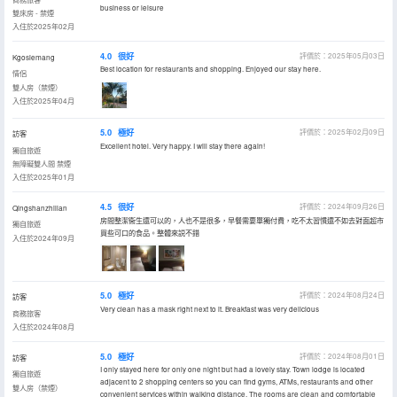
business or leisure
雙床房 - 禁煙
入住於2025年02月
4.0
很好
評價於：2025年05月03日
Kgosiemang
Best location for restaurants and shopping. Enjoyed our stay here.
情侶
雙人房（禁煙）
入住於2025年04月
5.0
極好
評價於：2025年02月09日
訪客
Excellent hotel. Very happy. I will stay there again!
獨自旅遊
無障礙雙人間 禁煙
入住於2025年01月
4.5
很好
評價於：2024年09月26日
Qingshanzhilian
房間整潔衞生還可以的，人也不是很多，早餐需要單獨付費，吃不太習慣還不如去對面超市
獨自旅遊
買些可口的食品。整體來説不錯
入住於2024年09月
5.0
極好
評價於：2024年08月24日
訪客
Very clean has a mask right next to it. Breakfast was very delicious
商務旅客
入住於2024年08月
5.0
極好
評價於：2024年08月01日
訪客
I only stayed here for only one night but had a lovely stay. Town lodge is located
獨自旅遊
adjacent to 2 shopping centers so you can find gyms, ATMs, restaurants and other
雙人房（禁煙）
convenient services within walking distance. The rooms are clean and comfortable