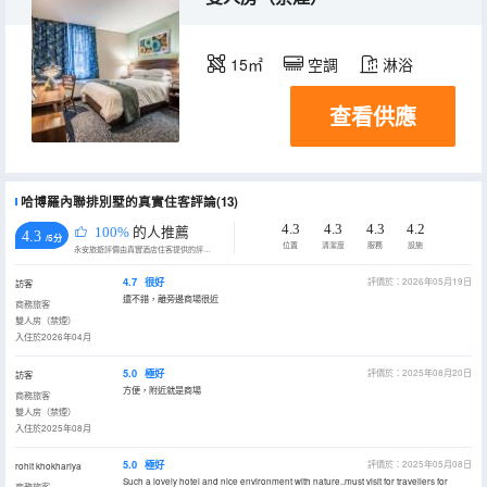
15㎡
空調
淋浴
查看供應
哈博羅內聯排別墅的真實住客評論(13)
4.3
4.3
4.3
4.2
100%
的人推薦
4.3
/5分
位置
清潔度
服務
設施
永安旅遊評價由真實酒店住客提供的評價。
4.7
很好
評價於：2026年05月19日
訪客
還不錯，離旁邊商場很近
商務旅客
雙人房（禁煙）
入住於2026年04月
5.0
極好
評價於：2025年08月20日
訪客
方便，附近就是商場
商務旅客
雙人房（禁煙）
入住於2025年08月
5.0
極好
評價於：2025年05月08日
rohit khokhariya
Such a lovely hotel and nice environment with nature..must visit for travellers for
商務旅客