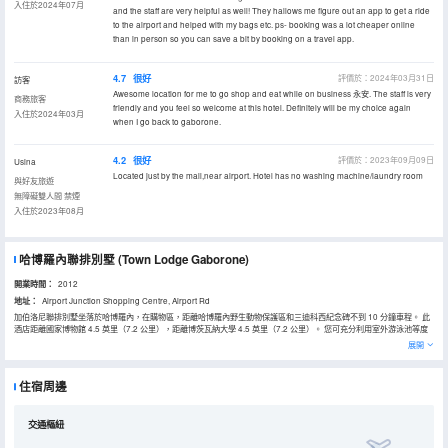
入住於2024年07月
and the staff are very helpful as well! They hallows me figure out an app to get a ride
to the airport and helped with my bags etc. ps- booking was a lot cheaper online
than in person so you can save a bit by booking on a travel app.
4.7
很好
評價於：2024年03月31日
訪客
Awesome location for me to go shop and eat while on business 永安. The staff is very
商務旅客
friendly and you feel so welcome at this hotel. Definitely will be my choice again
入住於2024年03月
when I go back to gaborone.
4.2
很好
評價於：2023年09月09日
Usina
Located just by the mall,near airport. Hotel has no washing machine/laundry room
與好友旅遊
無障礙雙人間 禁煙
入住於2023年08月
哈博羅內聯排別墅
(Town Lodge Gaborone)
開業時間：
2012
地址：
Airport Junction Shopping Centre, Airport Rd
加伯洛尼聯排別墅坐落於哈博羅內，在購物區，距離哈博羅內野生動物保護區和三迪科西紀念碑不到 10 分鐘車程。 此
酒店距離國家博物館 4.5 英里（7.2 公里），距離博茨瓦納大學 4.5 英里（7.2 公里）。 您可充分利用室外游泳池等度
假設施，或者到露台和花園欣賞美景。此酒店的其他特色包括免費 WiFi、宴會廳和自動售貨機。 在加伯洛尼聯排別
展開
墅，您可以去餐廳享用美餐。在忙碌的一天後，不妨去酒吧/酒廊輕鬆一下。自助式早餐（收費）供應時間為：週一至週
五 06:00 至 09:30，週末 06:30 至 10:00。 特色服務/設施包括免費高速有線上網、快速入住和快速退房。酒店設有收
費的24 小時往返機場班車，此外還提供免費自助停車。 有 104 間空調客房提供迷你吧；您定能在旅途中找到家的舒
住宿周邊
適。提供免費有線和無線上網，方便您與朋友保持聯繫；另提供數碼頻道，可滿足您的娛樂需求。配備淋浴設施的私人
浴室提供免費洗浴用品和吹風機。便利設施包括電話，以及保險箱和書桌。
交通樞紐