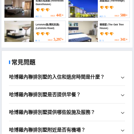
玫瑰花苞旅館 (Rosebuds
旅屋酒店 (Travelodge)
Guesthouse)
441+
580+
HKD
HKD
4.1
/ 5
4.2
/ 5
Letototo路(樂託託路)
橡樹屋 (The Oak Tree
(Letototo Road)
House)
5,297+
341+
HKD
HKD
0
/ 5
5
/ 5
常見問題
哈博羅內聯排別墅的入住和退房時間是什麼？
哈博羅內聯排別墅是否提供早餐？
哈博羅內聯排別墅提供哪些設施及服務？
哈博羅內聯排別墅附近是否有機場？