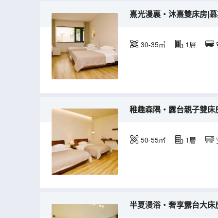
熹光漫裏・沐熹雙床房|慕斯
30-35㎡
1層
稚趣森隅・露台親子雙床房
50-55㎡
1層
半夏漫浴・奢享露台大床房|