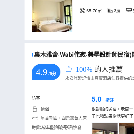
65-70㎡
3層
裏木雅舍·Wabi侘寂·美學設計師民宿(
100%
的人推薦
4.9
/5分
永安旅遊評價由真實酒店住客提供的
5.0
訪客
極好
情侶
很舒服的民宿，老闆一
子也種點果樹就更好了
星苔望園・園景露台大床
入住於2026年07月
房|慕斯床墊|科勒衞浴|沙發