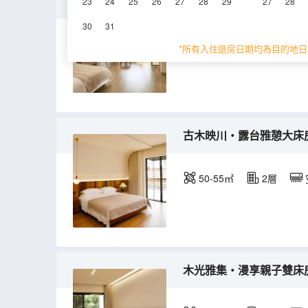
秋影漫奢・拾秋豪華大床房
23
24
25
26
27
28
29
27
28
30
31
55-60㎡
3層
*所有入住退房日期均為目的地日
古木映川・露台雅憩大床房|
50-55㎡
2層
木光雅集・漫享親子雙床房