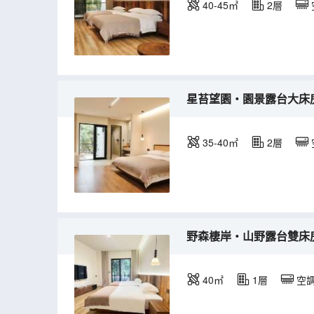
40-45㎡
2層
星苔望園・園景露台大床房
35-40㎡
2層
野森棲岸・山野露台雙床房
40㎡
1層
空