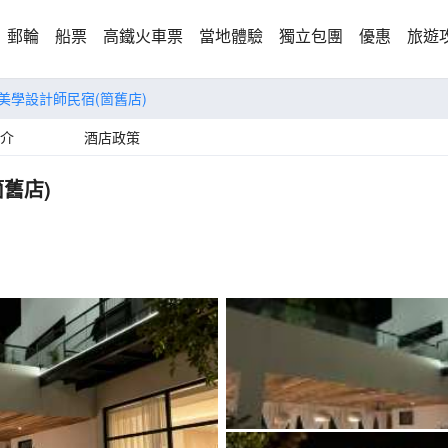
郵輪
船票
高鐵火車票
當地體驗
獨立包團
優惠
旅遊
·美學設計師民宿(箇舊店)
介
酒店政策
箇舊店)