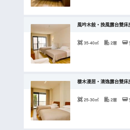
風吟木敍・挽風露台雙床房|
35-40㎡
2層
棲木漫居・清逸露台雙床房
25-30㎡
2層