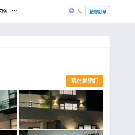
...
攻略
搜尋訂單
現在就預訂