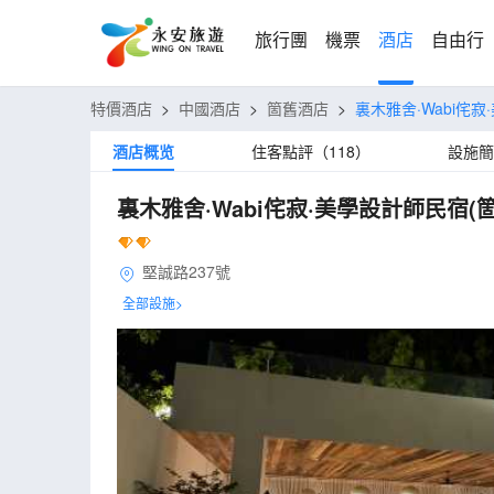
旅行團
機票
酒店
自由行
特價酒店
>
中國酒店
>
箇舊酒店
>
裏木雅舍·Wabi侘寂
酒店概览
住客點評（118）
設施簡
裏木雅舍·Wabi侘寂·美學設計師民宿(
堅誠路237號
全部設施>