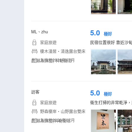
5.0
ML、zhu
極好
家庭旅遊
民宿位置很好 靠近沙
棲木漫居・清逸露台雙床
入住於2026年07月
房|慕斯床墊| 科勒衞浴
5.0
訪客
極好
家庭旅遊
衞生打掃的非常乾淨，
野森棲岸・山野露台雙床
入住於2026年07月
房|慕斯床墊|科勒衞浴