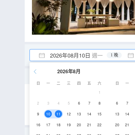
2026年08月10日
週一
1 晚
2026年8月
山霧漫奢・望山輕奢大床房|
日
一
二
三
四
五
六
日
一
1
65-70㎡
3層
2
3
4
5
6
7
8
6
7
9
10
11
12
13
14
15
13
14
16
17
18
19
20
21
22
20
21