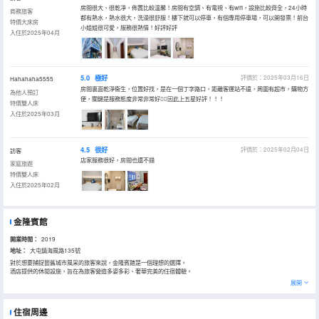
房間很大、很乾凈，佈置比較温馨！房間有空調、有電視、有wifi，設施比較齊全，24小時
商務旅客
都有熱水，熱水很大，洗澡很舒服！樓下就可以停車，有個專用停車場，可以開發票！前台
特價大床房
小姐姐很可愛，服務很熱情！好評好評
入住於2025年04月
5.0
極好
評價於：2025年03月16日
Hahahaha5555
房間裏面乾淨衞生，位置好找，是在一個丁字路口，距離客運站不遠，周圍有超市，購物方
為他人預訂
便，關鍵是服務態度非常非常好👌🏻因此上五星好評！！！
特價雙人床
入住於2025年03月
4.5
很好
評價於：2025年02月04日
訪客
店家服務很好，房間也還不錯
家庭旅遊
特價雙人床
入住於2025年02月
金隆賓館
開業時間：
2019
地址：
大屯鎮海風路135號
對於想要捕捉箇舊城市風采的旅客來說，金隆賓館是一個理想的選擇。
酒店提供的休閒設施，旨在為旅客營造多姿多彩、奢華完美的住宿體驗。
展開
住宿周邊