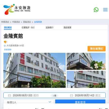
特價酒店
>
中國酒店
>
箇舊酒店
>
金隆賓館
酒店概览
住客點評（52）
設施簡介
酒店政策
金隆賓館
大屯鎮海風路135號
現在就預訂
全部設施>
2026年08月13日
週四
2026年08月14日
週五
1 晚
重新搜尋