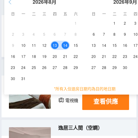
2026年8月
2026年9月
特價大床房
日
一
二
三
四
五
六
日
一
二
三
四
1
1
2
3
20㎡
3-4層
空調
2
3
4
5
6
7
8
6
7
8
9
10
查看供應
電視機
9
10
11
12
13
14
15
13
14
15
16
17
16
17
18
19
20
21
22
20
21
22
23
24
特價雙人床
23
24
25
26
27
28
29
27
28
29
30
30
31
20㎡
3層
空調
*所有入住退房日期均為目的地日期
查看供應
電視機
逸居三人間（空調）