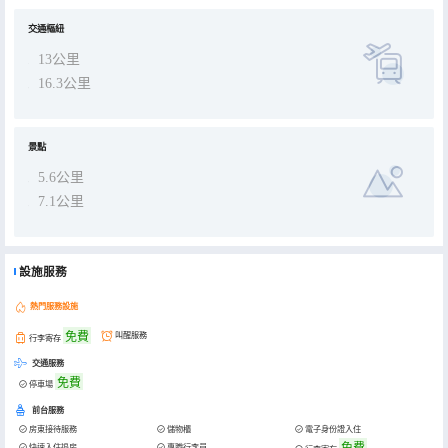
交通樞紐
13公里
16.3公里
景點
5.6公里
7.1公里
設施服務
熱門服務設施
免費
叫醒服務
行李寄存
交通服務
免費
停車場
前台服務
房東接待服務
儲物櫃
電子身份證入住
免費
快速入住退房
專職行李員