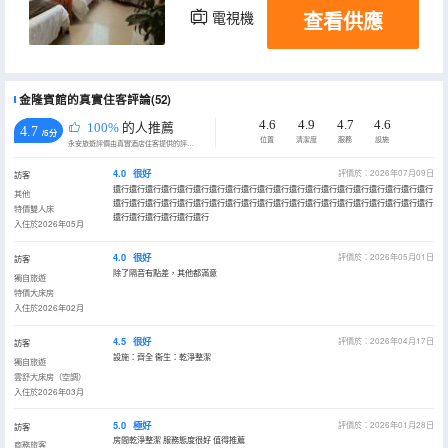
查看供應
電視機
金隆賓館的真實住客評論(52)
4.6
4.9
4.7
4.6
100%
的人推薦
4.7
/5分
位置
清潔度
服務
設施
永安旅遊評價由真實酒店住客提供的評價。
4.0
很好
評價於：2026年07月09日
訪客
還行還行還行還行還行還行還行還行還行還行還行還行還行還行還行還行還行還行還行還行
其他
還行還行還行還行還行還行還行還行還行還行還行還行還行還行還行還行還行還行還行還行
特價雙人床
還行還行還行還行還行還行
入住於2026年05月
4.0
很好
評價於：2026年05月01日
訪客
除了隔音有點差，其他都滿意
獨自旅遊
特價大床房
入住於2026年02月
4.5
很好
評價於：2026年04月17日
訪客
設施：齊全 衞生：乾淨整潔
獨自旅遊
雲舒大床房（空調）
入住於2026年03月
5.0
極好
評價於：2026年01月28日
訪客
房間乾淨整潔 服務態度很好 值得推薦
商務旅客