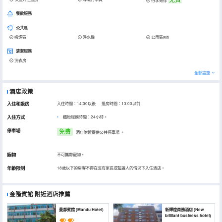
行李寄存
餐飲服務
公共區
吸煙區
淨水機
公用區wifi
清潔服務
洗衣房
全部設施
酒店政策
入住和退房
入住時間：14:00以後 退房時間：13:00以前
入住方式
櫃枱服務時間：24小時。
停車場
免费
酒店附近提供公共停車場
。
寵物
不可攜帶寵物。
年齡限制
18歲以下的房客不得在沒有家長或監護人的情況下入住酒店。
金隆賓館
附近酒店推薦
曼都賓館 (Mandu Hotel)
新輝煌商務酒店 (New
brilliant business hotel)