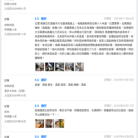
特價大床房
入住於2026年01月
5.0
極好
評價於：2025年11月20日
訪客
位置 賓館位於箇舊市大屯鎮海風路上，海風路郵政局右側八十米處。位置繁華，出賓館這
商務旅客
條街（海風路）各種小吃，距離賓館三百米左右海鴻路一條街都是各種燒烤美食，從賓館到
特價雙人床
大屯客運站距離五六百米左右，所以用餐出行很方便。 環境衞生 賓館雖然租的是老房子，
入住於2025年11月
但是裝修精美時尚，尤其是符合年輕人的喜愛，室內乾淨整潔規整，設備設施齊全配套，房
間內用的每一樣備品都是酒店規格！特別是床睡得很舒服，保潔人員能夠每天及時清理房間
衞生，有求必應！ 服務 無論是保潔人員還是賓館老闆態度都很熱情好客，我剛來的時候還
特意給我換了一個大的房間，特別感謝😊在這裏住了六天，夜間特別安靜，睡得踏實！特別
舒心，總的來説這是一次舒心暖心開心的住宿體驗！性價比很高，極力推薦各位小夥伴過來
體驗哦！
5.0
極好
評價於：2025年10月12日
訪客
設施：滿意 衞生：滿意 環境：滿意 服務：滿意
商務旅客
雲舒大床房（空調）
入住於2025年10月
5.0
極好
評價於：2025年05月17日
訪客
設施還是比較齊全的，衞生也不錯，旁邊就是蒙自，交通便利。距離碧色站也比較近，路過
其他
可以順便去玩一下。。
特價雙人床
入住於2025年05月
5.0
極好
評價於：2025年04月26日
訪客