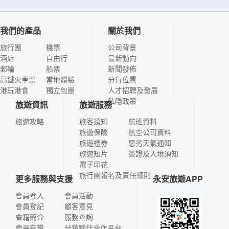
我們的產品
關於我們
旅行團
機票
公司背景
酒店
自由行
最新動向
郵輪
船票
新聞發佈
高鐵火車票
當地體驗
分行位置
港玩港食
獨立包團
人才招聘及發展
私隱政策
旅遊資訊
旅遊服務
旅遊攻略
旅客須知
航班資料
旅遊保險
航空公司資料
旅遊禮券
惡劣天氣通知
旅遊短片
簽證及入境須知
電子印花
旅行團報名及責任細則
更多服務與支援
永安旅遊APP
會員登入
會員活動
會員登記
顧客意見
會籍簡介
服務查詢
會員有賞
分銷夥伴合作平台