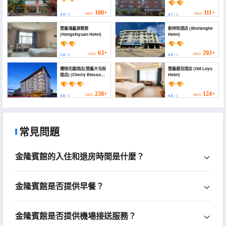
100+
111+
HKD
HKD
4.9
/ 5
4.7
/ 5
箇舊鴻鑫源賓館
新祥和酒店 (Xinxianghe
(Hongxinyuan Hotel)
Hotel)
63+
203+
HKD
HKD
2.8
/ 5
4.9
/ 5
櫻桃花園酒店(箇舊大屯街
箇舊鹿羽酒店 (Old Luyu
道店) (Cherry Blossom
Hotel)
Garden Hotel (Gejiu
Datun Street))
238+
124+
HKD
HKD
4.8
/ 5
4.6
/ 5
常見問題
金隆賓館的入住和退房時間是什麼？
金隆賓館是否提供早餐？
金隆賓館是否提供機場接送服務？