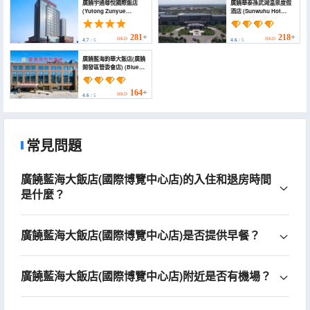
廣饒宇通尊悅國際飯店
廣饒華泰孫武湖温泉度假
(Yutong Zunyue
酒店 (Sunwuhu Hot
International Hotel)
Spring Holiday Hotel)
281+
218+
HKD
HKD
4.7
/ 5
4.6
/ 5
廣饒藍海鈞華大飯店(廣饒
開發區管委會店) (Blue
Horizon Jun Hua Hotel
(Guangrao
Development Zone
164+
HKD
4.6
/ 5
Management
Committee))
常見問題
廣饒藍海大飯店(國際博覽中心店)的入住和退房時間
是什麼？
廣饒藍海大飯店(國際博覽中心店)是否提供早餐？
廣饒藍海大飯店(國際博覽中心店)附近是否有機場？