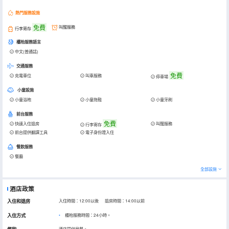
熱門服務設施
免費
叫醒服務
行李寄存
櫃枱服務語言
中文(普通話)
交通服務
免費
充電車位
叫車服務
停車場
小童設施
小童浴袍
小童拖鞋
小童牙刷
前台服務
免費
快速入住退房
叫醒服務
行李寄存
前台提供翻譯工具
電子身份證入住
餐飲服務
餐廳
全部設施
酒店政策
入住和退房
入住時間：12:00以後 退房時間：14:00以前
入住方式
櫃枱服務時間：24小時。
酒店提供早餐。