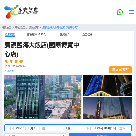
特價酒店
>
中國酒店
>
廣饒酒店
>
廣饒藍海大飯店(國際博覽中心店)
酒店概览
住客點評（2205）
設施簡介
酒店政策
廣饒藍海大飯店(國際博覽中
心店)
樂安大街799號
現在就預訂
全部設施>
2026年08月12日
週三
2026年08月13日
週四
1 晚