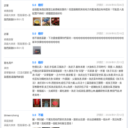
5.0
極好
評價於：2026年02月26日
訪客
這個藍海酒店算是比較價格划算的！但是服務照其他地方的藍海酒店有待提高！可能是人員
商務旅客
配置不夠吧！總體還是很好的
高級大床房（智能客控+喜
臨門床墊）
入住於2026年01月
5.0
極好
評價於：2026年02月18日
訪客
很不錯很喜歡，下次還會選擇你們家的。哈哈哈哈哈哈哈哈哈哈哈哈哈哈哈哈哈哈哈哈哈哈
商務旅客
新年快樂哈哈哈哈哈哈哈哈
高級大床房（智能客控+喜
臨門床墊）
入住於2026年01月
5.0
極好
評價於：2026年01月13日
匿名用戶
性價比高。 孫武,字長卿,又稱孫子、孫武子,春秋末期（大致和孔子同時代）齊國 人,我國古
其他
代傑出的軍事家和軍事理論家。世人譽孫子為"兵聖"、"兵家鼻 祖"。所著《孫子兵法》被譽
豪華雙床房（沉浸式觀影.智
為"兵經"、"兵學聖典"。古今中外,推崇備 至。孫武出生于軍事官宦世家,祖父孫書,齊大夫,因
能客控.喜臨門床墊）
入住於2026年01月
伐莒有功賜姓孫氏食 採樂安（今廣饒）;父親孫憑,齊卿。孫武青年時期,在齊國撰成《孫子兵
法》,後於前512年,隱居吳地,經伍子胥力薦,以兵法十三篇晉獻吳王闔閭。 經吳王問對、吳
宮教戰考察,吳王知孫武能用兵,卒以為將。孫武同伍子胥 一起輔佐吳王,經國治軍,西破強
楚、南服越人、北威齊晉、顯名諸侯。孫武 功成身退,歸隱山林,繼續研修兵書,教授門徒,終
老吳地。
3.0
不錯
評價於：2026年01月12日
Shiwenzheng
臟，特別臟。千萬別用他們家的洗衣機。跟前台反饋，前台説補償我一個水杯，我沒有要，
家庭旅遊
我不要！我衹想要一個乾淨的衞生環境！
高級大床房（智能客控+喜