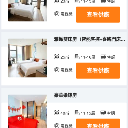
23㎡
11-15層
空調
查看供應
電視機
雅緻雙床房（智能客控+喜臨門床墊）
25㎡
11-16層
空調
查看供應
電視機
豪華婚嫁房
48㎡
11,15層
空調
查看供應
電視機