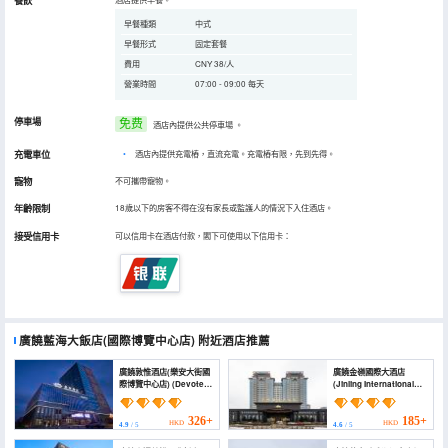
餐飲
早餐種類
中式
早餐形式
固定套餐
費用
CNY 38/人
營業時間
07:00 - 09:00 每天
停車場
免费
酒店內提供公共停車場
。
充電車位
•
酒店內提供充電樁，直流充電。充電樁有限，先到先得。
寵物
不可攜帶寵物。
年齡限制
18歲以下的房客不得在沒有家長或監護人的情況下入住酒店。
接受信用卡
可以信用卡在酒店付款，閣下可使用以下信用卡：
廣饒藍海大飯店(國際博覽中心店)
附近酒店推薦
廣饒敦惟酒店(樂安大街國
廣饒金嶺國際大酒店
際博覽中心店) (Devoted
(Jinling International
Hotel)
Hotel)
326+
185+
HKD
HKD
4.9
/ 5
4.6
/ 5