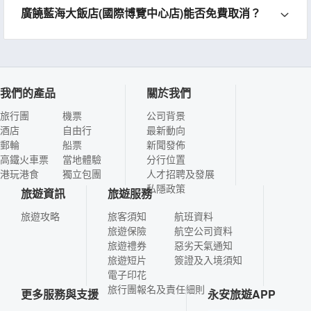
廣饒藍海大飯店(國際博覽中心店)能否免費取消？
我們的產品
關於我們
旅行團
機票
公司背景
酒店
自由行
最新動向
郵輪
船票
新聞發佈
高鐵火車票
當地體驗
分行位置
港玩港食
獨立包團
人才招聘及發展
私隱政策
旅遊資訊
旅遊服務
旅遊攻略
旅客須知
航班資料
旅遊保險
航空公司資料
旅遊禮券
惡劣天氣通知
旅遊短片
簽證及入境須知
電子印花
旅行團報名及責任細則
更多服務與支援
永安旅遊APP