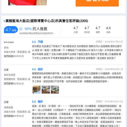
廣饒藍海大飯店(國際博覽中心店)的真實住客評論(2205)
4.7
4.7
4.7
4.6
99%
的人推薦
4.7
/5分
位置
清潔度
服務
設施
永安旅遊評價由真實酒店住客提供的評價。
3.2
不錯
評價於：2026年07月04日
kris babe
説句實話 在這裏住了好幾次了 每次都是長住 別的都挺好 服務也可以 這個價格 環境也還可
其他
以 但是 有一點我一定要吐槽一下 十樓租給了什麼保險公司 每天六七點一大早就拿大喇叭大
高級大床房（智能客控+喜
喊大叫唱歌 真服了 沒有大喇叭是賣不出保險了還是怎麼的 酒店也不管管 樓上住着顧客 樓
臨門床墊）
入住於2026年06月
下大早上大喊大叫 不考慮考慮顧客嗎 讓別人怎麼休息 給我整得一直沒睡好 氣死我了
4.5
很好
評價於：2026年06月21日
訪客
整體環境和房間條件都不錯，周邊交通也方便，離孫子文化園開車10分鐘路程，自駕去好
與好友旅遊
停車免費。端午節上午趕到辦入住手續，房間還沒打掃出來，服務員很貼心的提供粽葉香包
雅緻雙床房（智能客控+喜
手工等待。就是説預訂不含早餐，加早協商較生硬。總體概括算物超所值吧。
臨門床墊）
入住於2026年06月
5.0
極好
評價於：2026年06月14日
訪客
設施：好 衞生：好 環境：好。。。。酒店好評文案（分3種風格，配圖説明直接複製） 版
商務旅客
本1｜走心日常通用（大眾點評/**） 文字評價 整體入住體驗超出預期，必須好評！ 酒店位
高級大床房（智能客控+喜
置出行很方便，周邊吃飯、打車都省事。房間打掃得乾乾淨淨，床品柔軟睡起來特別舒服，
臨門床墊）
入住於2026年06月
衞生間乾濕分離沒有異味，熱水出水穩定。 前台工作人員態度温和，辦理入住退房速度很
快，有需求響應及時。樓道安靜隔音不錯，晚上休息完全不受打擾。 配套設施齊全，WiFi
網速流暢，空調製冷效果好，性價比在線，下次出行還會選擇這家，推薦出行朋友入住！