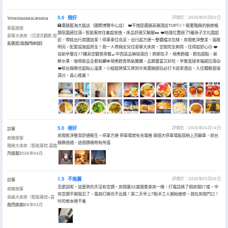
5.0
極好
評價於：2026年05月02日
YimeixiaokeaiJessica
🏨廣饒藍海大飯店（國際博覽中心店） ❤️不愧是廣饒高端酒店TOP1⃣️！輕奢雅緻的裝修格
家庭旅遊
調氛圍感拉滿✨智能客房住着超安逸，床品舒適又解壓🛏️ ❤️地理位置絕了❗離孫子文化園超
豪華大床房（沉浸式觀影.智
近，帶娃出行首選這家！停車車位充足，出行超方便～整體檔次在線，房間乾淨整潔、寬敞
能客控.喜臨門床墊）
入住於2026年05月
明亮，配套設施超齊全！我一人帶倆女兒住豪華大床房，空間完全夠用，住得超舒心😌 ❤️
自助早餐在17樓高空觀景用餐🍳中西菜品琳琅滿目！熱粥包子、現煮麪檔、麪包甜點、新
鮮水果、咖啡飲品全都有🥓🍓現煮麪食熱氣騰騰，品類豐富又好吃，早餐直接幸福感拉滿😋
❤️前台服務也超貼心温柔，小姐姐熱情又周到💯來廣饒遊玩必打卡這家酒店，入住體驗直接
滿分，真心推薦！
5.0
極好
評價於：2026年04月14日
訪客
房間乾淨整潔舒適衞生。停車方便 停車場就有充電樁 兩個大停車場能容納上百輛車，前台
商務旅客
服務很細，這個價格物有所值
雅緻大床房（智能客控.喜臨
門床墊）
入住於2026年04月
1.5
不推薦
評價於：2026年03月26日
訪客
怎麼説呢，這麼熱的天沒有空調，房間裏32度跟桑拿房一樣，打電話換了個房間27度。中
商務旅客
央空調不開我忍了，風扇打開也不出風！第二天早上7點半工人開始維修，就在房間門口！
高級大床房（智能客控+喜
吵的根本睡不着
臨門床墊）
入住於2026年03月