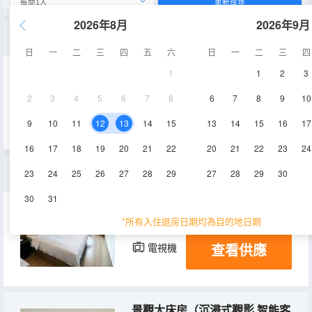
重新搜尋
2026年8月
2026年9月
豪華大床房（沉浸式觀影.智能客控.喜臨門床墊）
日
一
二
三
四
五
六
日
一
二
三
四
1
1
2
3
32㎡
11-16層
空調
2
3
4
5
6
7
8
6
7
8
9
10
查看供應
電視機
9
10
11
12
13
14
15
13
14
15
16
17
16
17
18
19
20
21
22
20
21
22
23
24
雅緻大床房（智能客控.喜臨門床墊）
23
24
25
26
27
28
29
27
28
29
30
30
31
25㎡
11-16層
空調
*所有入住退房日期均為目的地日期
查看供應
電視機
景觀大床房（沉浸式觀影.智能客控.喜臨門床墊）