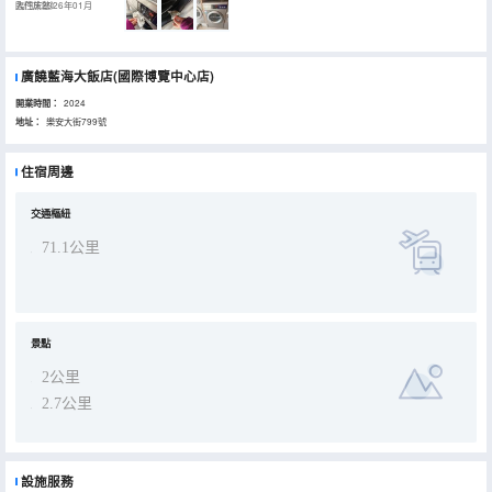
臨門床墊）
入住於2026年01月
廣饒藍海大飯店(國際博覽中心店)
開業時間：
2024
地址：
樂安大街799號
住宿周邊
交通樞紐
71.1公里
景點
2公里
2.7公里
設施服務