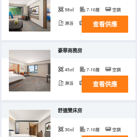
58㎡
7-10層
空調
查看供應
淋浴
電視機
冰箱
豪華商務房
45㎡
7-10層
空調
查看供應
淋浴
電視機
冰箱
舒適雙床房
30㎡
7-10層
空調