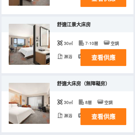
舒適江景大床房
30㎡
7-10層
空調
查看供應
淋浴
電視機
冰箱
舒適大床房（無障礙房）
30㎡
8層
空調
查看供應
淋浴
電視機
冰箱