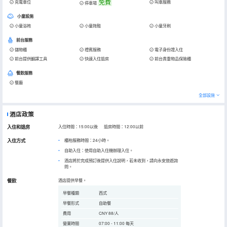
免費
充電車位
叫車服務
停車場
小童設施
小童浴袍
小童拖鞋
小童牙刷
前台服務
儲物櫃
禮賓服務
電子身份證入住
前台提供翻譯工具
快速入住退房
前台貴重物品保險櫃
餐飲服務
餐廳
全部設施
酒店政策
入住和退房
入住時間：15:00以後 退房時間：12:00以前
入住方式
櫃枱服務時間：24小時。
自助入住：使用自助入住機辦理入住。
酒店將於完成預訂後提供入住說明，若未收到，請向永安旅遊詢
問。
餐飲
酒店提供早餐。
早餐種類
西式
早餐形式
自助餐
費用
CNY 88/人
營業時間
07:00 - 11:00 每天