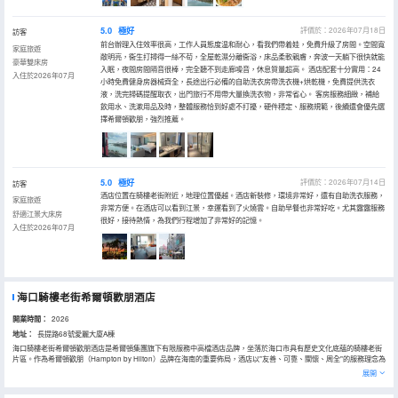
5.0
極好
評價於：2026年07月18日
訪客
前台辦理入住效率很高，工作人員態度温和耐心，看我們帶着娃，免費升級了房間。空間寬
家庭旅遊
敞明亮，衞生打掃得一絲不苟，全屋乾濕分離衞浴，床品柔軟親膚，奔波一天躺下很快就能
豪華雙床房
入眠，夜間房間隔音很棒，完全聽不到走廊噪音，休息質量超高。 酒店配套十分實用：24
入住於2026年07月
小時免費健身房器械齊全，長途出行必備的自助洗衣房帶洗衣機+烘乾機，免費提供洗衣
液，洗完掃碼提醒取衣，出門旅行不用帶大量換洗衣物，非常省心。 客房服務細緻，補給
飲用水、洗漱用品及時，整體服務恰到好處不打擾，硬件穩定、服務規範，後續還會優先選
擇希爾頓歡朋，強烈推薦。
5.0
極好
評價於：2026年07月14日
訪客
酒店位置在騎樓老街附近，地理位置優越。酒店新裝修，環境非常好，還有自助洗衣服務，
家庭旅遊
非常方便。在酒店可以看到江景，幸運看到了火燒雲。自助早餐也非常好吃。尤其露露服務
舒適江景大床房
很好，接待熱情，為我們行程增加了非常好的記憶。
入住於2026年07月
海口騎樓老街希爾頓歡朋酒店
開業時間：
2026
地址：
長提路68號愛麗大廈A棟
海口騎樓老街希爾頓歡朋酒店是希爾頓集團旗下有限服務中高檔酒店品牌，坐落於海口市具有歷史文化底藴的騎樓老街
片區。作為希爾頓歡朋（Hampton by Hilton）品牌在海南的重要佈局，酒店以"友善、可靠、關懷、周全"的服務理念為
核心，為商務及休閒旅客提供高性價比的住宿體驗。 酒店擁有133間現代化客房，配備歡朋特色"Hampton Bed"舒適床
展開
品、人體工學辦公區和國際標準衞浴設施。作為有限服務型酒店，我們精簡了傳統全服務酒店的非必要設施，但保留了
商務區、24小時健身房和自助洗衣房等核心功能區域。 地理位置極具競爭優勢：距離海口美蘭國際機場僅35分鐘左右