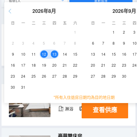
重新搜尋
2026年8月
2026年9月
歡友三人間
日
一
二
三
四
五
六
日
一
二
三
四
1
1
2
3
40㎡
7-10層
空調
2
3
4
5
6
7
8
6
7
8
9
10
查看供應
電視機
冰箱
9
10
11
12
13
14
15
13
14
15
16
17
16
17
18
19
20
21
22
20
21
22
23
24
高級江景大床房
23
24
25
26
27
28
29
27
28
29
30
30
31
30㎡
7-10層
空調
*所有入住退房日期均為目的地日期
查看供應
淋浴
電視機
冰箱
豪華雙床房