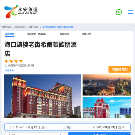
特價酒店
>
中國酒店
>
海口酒店
>
海口騎樓老街希爾頓歡朋酒店
酒店概览
住客點評（1043）
設施簡介
酒店政策
海口騎樓老街希爾頓歡朋酒
店
長提路68號愛麗大廈A棟
現在就預訂
全部設施>
2026年08月12日
週三
2026年08月13日
週四
1 晚