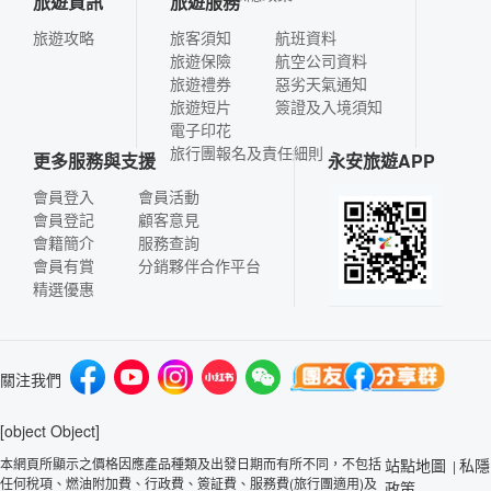
旅遊資訊
旅遊服務
旅遊攻略
旅客須知
航班資料
旅遊保險
航空公司資料
旅遊禮券
惡劣天氣通知
旅遊短片
簽證及入境須知
電子印花
旅行團報名及責任細則
更多服務與支援
永安旅遊APP
會員登入
會員活動
會員登記
顧客意見
會籍簡介
服務查詢
會員有賞
分銷夥伴合作平台
精選優惠
關注我們
[object Object]
本網頁所顯示之價格因應產品種類及出發日期而有所不同，不包括
站點地圖
私隱
|
任何稅項、燃油附加費、行政費、簽証費、服務費(旅行團適用)及
政策