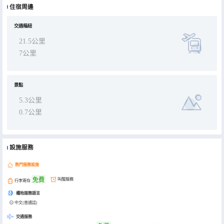
車程，步行5分鐘可達騎樓老街美食街。酒店建築巧妙融合騎樓建築元素與現代設計語言，外立面保留南洋風格拱廊，
住宿周邊
內部則採用歡朋品牌標誌性的明亮色調與實用主義設計。 作為希爾頓榮譽客會（Hilton Honors）參與酒店，我們為會
員提供積分累積、免費WiFi等專屬權益。區別於傳統中檔酒店，我們引入數字化服務系統，包括自助入住終端和移動端
客房服務系統，在保持有限服務模式的同時提升運營效率。2023年獲得希爾頓亞太區"客戶滿意度獎"提名。
交通樞紐
21.5公里
7公里
景點
5.3公里
0.7公里
設施服務
熱門服務設施
免費
叫醒服務
行李寄存
櫃枱服務語言
中文(普通話)
交通服務