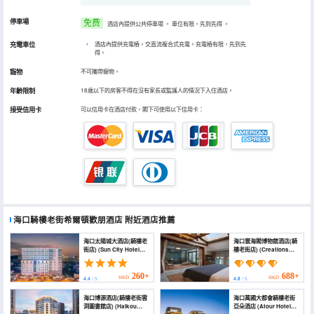
停車場
免费
酒店內提供公共停車場
。
車位有限，先到先得
。
充電車位
•
酒店內提供充電樁，交直流複合式充電。充電樁有限，先到先
得。
寵物
不可攜帶寵物。
年齡限制
18歲以下的房客不得在沒有家長或監護人的情況下入住酒店。
接受信用卡
可以信用卡在酒店付款，閣下可使用以下信用卡：
海口騎樓老街希爾頓歡朋酒店
附近酒店推薦
海口太陽城大酒店(騎樓老
海口寰海閣博物館酒店(騎
街店) (Sun City Hotel
樓老街店) (Creations
(Haikou Qilou Old Street
Museum Hotel)
Branch))
260+
688+
HKD
HKD
4.4
/ 5
4.8
/ 5
海口博源酒店(騎樓老街雲
海口萬國大都會騎樓老街
洞圖書館店) (Haikou
亞朵酒店 (Atour Hotel