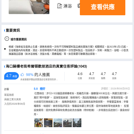
查看供應
淋浴
電視機
冰箱
重要資訊
城市重要資訊
根據《海南省全面禁止生產、銷售和使用一次性不可降解塑料製品補充實施方案》相關規定，自2023年1月1日起，
全省範圍內所有賓館、酒店、民宿等場所不再主動提供一次性塑料製品，包括梳子、牙刷、剃鬚刀、浴帽、小型洗
滌護理品容器（如沐浴液瓶、洗髮水瓶、潤膚霜瓶）等。如您需要可聯繫酒店索取。
海口騎樓老街希爾頓歡朋酒店的真實住客評論(1043)
4.6
4.7
4.7
4.7
98%
的人推薦
4.7
/5分
位置
清潔度
服務
設施
永安旅遊評價由真實酒店住客提供的評價。
5.0
極好
評價於：2026年08月09日
訪客
·位置絕佳：步行3-5分鐘直達騎樓老街，距離西天廟、鐘樓僅300米左右。周邊交通方便，
家庭旅遊
屬於“鬧中取靜”。 ·設施智能新穎：裝修現代。酒店配備機器人送物服務，家電很智能。部
高級江景大床房
分房間可欣賞絕美江景。 · 服務熱情周到：員工服務態度熱情很贊。 · 早餐豐富美味：早餐
入住於2026年08月
種類多、味道好，被很多點評提及。餐廳設有觀江景位置，提供海南粉等地道美食。 · 配套
設施實用：提供免費停車和免費自助洗衣服務（帶烘乾機），非常適合長途旅行。健身房好
用。