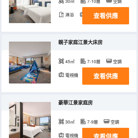
30㎡
7-10層
空調
查看供應
淋浴
電視機
冰箱
親子家庭江景大床房
45㎡
7-10層
空調
查看供應
電視機
冰箱
豪華江景家庭房
30㎡
7-9層
空調
查看供應
電視機