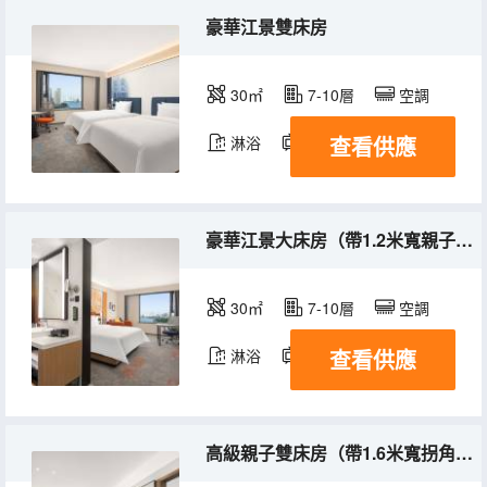
豪華江景雙床房
30㎡
7-10層
空調
查看供應
淋浴
電視機
冰箱
豪華江景大床房（帶1.2米寬親子沙發床）
30㎡
7-10層
空調
查看供應
淋浴
電視機
冰箱
高級親子雙床房（帶1.6米寬拐角沙發床）