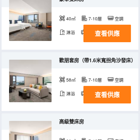
40㎡
7-10層
空調
查看供應
淋浴
電視機
冰箱
歡朋套房（帶1.6米寬拐角沙發床）
58㎡
7-10層
空調
查看供應
淋浴
電視機
冰箱
高級雙床房