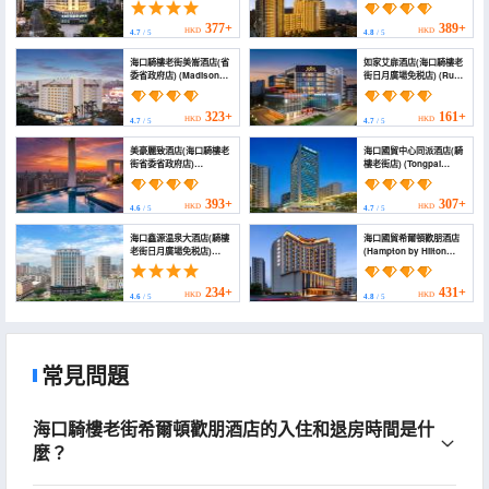
Berun Hotel)
Haikou Wanguo
Metropolitan Qilou Old
Street)
377+
389+
HKD
HKD
4.7
/ 5
4.8
/ 5
海口騎樓老街美崙酒店(省
如家艾扉酒店(海口騎樓老
委省政府店) (Madison
街日月廣場免税店) (Ru
Hotel Haikou Qilou Old
Jia Aifee Hotel (Haikou
Street)
Qilou Old Street Sun
Moon Square Duty Free
323+
161+
HKD
HKD
4.7
/ 5
4.7
/ 5
Shop))
美豪麗致酒店(海口騎樓老
海口國貿中心同派酒店(騎
街省委省政府店)
樓老街店) (Tongpai
(Mehood Elegant Hotel
Hotel,Haikou
(Haikou Qilou Old Street
International Trade
Branch))
Center(Qilou Old Street
393+
307+
HKD
HKD
4.6
/ 5
4.7
/ 5
Branch))
海口鑫源温泉大酒店(騎樓
海口國貿希爾頓歡朋酒店
老街日月廣場免税店)
(Hampton by Hilton
(Haikou Xinyuan Hot
Haikou Guomao)
Spring Hotel)
234+
431+
HKD
HKD
4.6
/ 5
4.8
/ 5
常見問題
海口騎樓老街希爾頓歡朋酒店的入住和退房時間是什
麼？