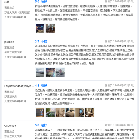
5.0
極好
評價於：2026年08月08日
訪客
前台小哥CCT服務熱情。酒店位置優越，服務周到細緻，入住體驗非常愉快。 設施完善，
家庭旅遊
衞生乾淨，性價比高，強烈推薦這家酒店。 早餐豐富多樣，環境優雅，下次還會選擇這
舒適大床房（無障礙房）
裏。 房間裝修時尚大氣，周邊交通便利，整體感覺非常不錯。 酒店氛圍温馨舒適，服務質
入住於2026年08月
量高，設施齊全，是商務出差的好選擇。
3.7
不錯
評價於：2026年08月02日
jastmine
海口騎樓老街希爾頓歡朋酒店 外觀是死亡芭比粉 在路上一眼認出 為啥搞的那麼奇怪 外觀很
家庭旅遊
山寨 但是地理位置很好很方便 對面就是鐘樓 和江景 定了江景房窗外景色非常好 晚上江邊
豪華江景雙床房
散步非常舒服 酒店帶自助洗衣 就是停車場比較難受 應該是租用旁邊酒店的很難走 這裏步行
入住於2026年07月
到騎樓街不到五分鐘 很方便 是最近那邊的高檔酒店 逛街以後步行回來不用打車非常好 騎樓
街幾個網紅美食 排骨 蝦餅 老鹽芭樂都試了感覺一般般
4.8
很好
評價於：2026年07月29日
Feiyuexiangdaoyanyidexiaoyaojing
酒店很新，雖然入住要到下午三點，但位置真的很不錯。大堂裏還有免費咖啡喝，這點太救
家庭旅遊
我命了，一路玩西線，都沒有喝到幾杯像樣的咖啡。大堂經理很熱情，服務不錯。房間鬧中
舒適雙床房
取靜，細微處有小心機，我們很喜歡。唯一槽點是地下停車庫，簡直就是上世紀八十年代殘
入住於2026年07月
留建築的感覺，進去感覺有點瘮人。
5.0
極好
評價於：2026年07月28日
Queenie♥
非常棒的酒店！一，設施很新很乾凈，房間佈局舒適方便！二，服務很好，前台給我們免費
家庭旅遊
升級了房型，江景無敵。得知我們大床房帶了個孩子主動提出幫我們把梳化床拉開鋪好，睡
舒適江景大床房
得也很舒服！早餐味道也可以。三，地理位置優越，去騎樓老街步行幾分鐘，去雲洞圖書館