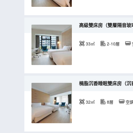
高級雙床房（雙層隔音玻
33㎡
2-10層
楠脂沉香睡眠雙床房（沉
32㎡
8層
空