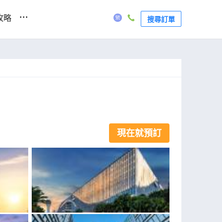
...
攻略
搜尋訂單
現在就預訂