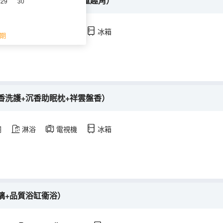
+雙層童趣床+兒童床品+童趣角）
29
30
調
淋浴
電視機
冰箱
期
香洗護+沉香助眠枕+祥雲盤香）
調
淋浴
電視機
冰箱
璃+品質浴缸衞浴）