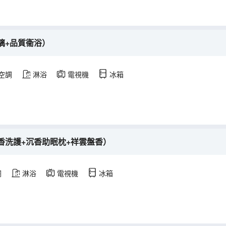
璃+品質衞浴）
空調
淋浴
電視機
冰箱
香洗護+沉香助眠枕+祥雲盤香）
調
淋浴
電視機
冰箱