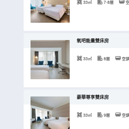
33㎡
7-8層
氧吧能量雙床房
33㎡
8層
空
豪華尊享雙床房
33㎡
9層
空