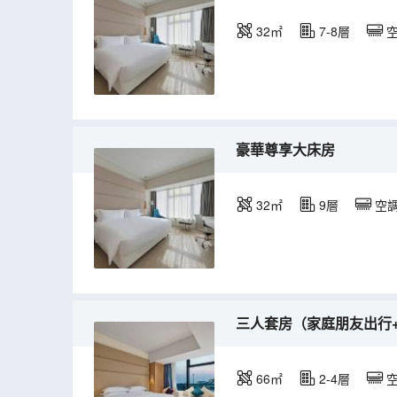
32㎡
7-8層
豪華尊享大床房
32㎡
9層
空
三人套房（家庭朋友出行
66㎡
2-4層