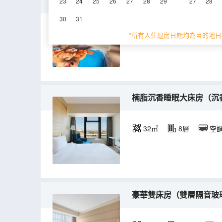
家庭套房（兒童洗護用品
23
24
25
26
27
28
29
27
28
30
31
66㎡
6層
空
*所有入住退房日期均為目的地日
楠脂沉香睡眠大床房（沉
32㎡
8層
空
豪華雙床房（雙層隔音玻