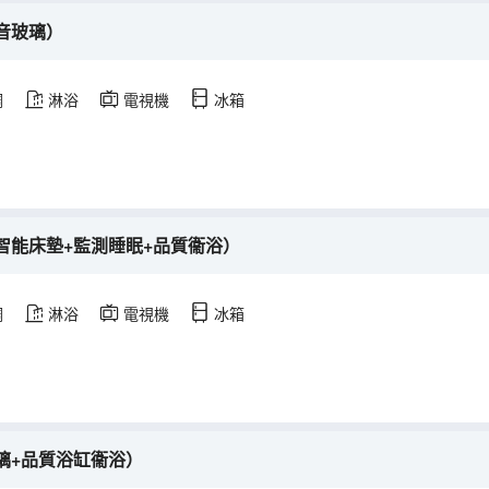
音玻璃）
調
淋浴
電視機
冰箱
智能床墊+監測睡眠+品質衞浴）
調
淋浴
電視機
冰箱
璃+品質浴缸衞浴）