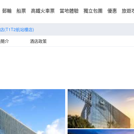
郵輪
船票
高鐵火車票
當地體驗
獨立包團
優惠
旅遊
(T1T2航站樓店)
施簡介
酒店政策