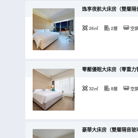
逸享夜航大床房（雙層隔
26㎡
2層
空
零壓優眠大床房（零重力
32㎡
8層
空
豪華大床房（雙層隔音玻