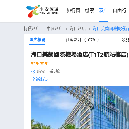
旅行團
機票
酒店
自由行
特價酒店
>
中國酒店
>
海口酒店
>
海口美蘭國際機場酒店
酒店概览
住客點評（10791）
設
海口美蘭國際機場酒店(T1T2航站樓店)
航安一街5號
全部設施>