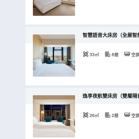
智慧語音大床房（全屋智
33㎡
8層
空
逸享夜航雙床房（雙層隔
26㎡
2層
空