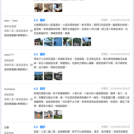
5.0
極好
評價於：2026年06月23日
xiao^_^xiao
古樹驛居是在小區裏面的，小區的環境很好，乾淨漂亮。我們訂的是兩室一廳兩衞的房間，
與好友旅遊
蠻清爽，前後通風很舒服。鹽官古城蠻近的，走過去10多分鐘，總之家人和朋友來玩，住
豪華二室二衞家庭套房（舒
在這裏蠻好的，價格很實惠，推薦
適沙發客廳+休閑陽台）
入住於2026年06月
5.0
極好
評價於：2026年06月08日
zoe2171
帶孩子入住特別滿意！房間乾淨安全，空間寬敞，生活用品齊全，衞生做得很細緻沒有異
家庭旅遊
味。前台小姐姐很友善，周邊遊玩、吃飯地方都耐心講解，環境安靜不吵鬧，孩子睡得安
豪華四室二衞家庭套房（舒
穩，出行便利，帶娃住宿首選！
適沙發客廳+寬景陽台）
入住於2026年04月
4.5
很好
評價於：2026年06月06日
Humiaozi
綠城的理想水鎮，房子質量確實好，人車分流，小區內有小童遊樂設施，躺椅，茶几，泳
家庭旅遊
池。到鹽官古鎮也方便。唯一不足是房間傢俱和圖片不一樣的，不能看圖訂購，房間是三房
豪華三室二衞家庭套房（舒
兩廳兩衞，設施很新很好。叫外賣不太方便，但哆哆美食這家味道很好，送很快，連吃了兩
適沙發客廳+休閑陽台）
入住於2026年06月
頓，農家菜分量足，味道超級好。
5.0
極好
評價於：2026年05月22日
訪客
設施：三室二廳二衞，設施都配備，除不可以使用煤氣。 衞生：乾淨整潔，洗漱用具都是
家庭旅遊