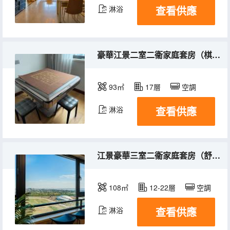
查看供應
淋浴
豪華江景二室二衞家庭套房（棋牌麻將+一線江景）
93㎡
17層
空調
查看供應
淋浴
江景豪華三室二衞家庭套房（舒適沙發客廳+觀景陽台）
108㎡
12-22層
空調
查看供應
淋浴