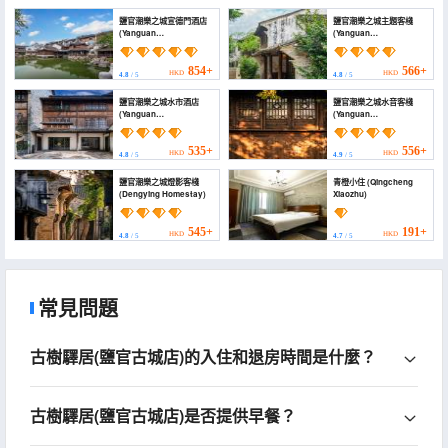
鹽官潮樂之城宣德門酒店
鹽官潮樂之城主題客棧
(Yanguan
(Yanguan
Chaoyuezhicheng
Chaolezhicheng
Xuande Gate Hotel)
Themed Inn)
854+
566+
HKD
HKD
4.8
/ 5
4.8
/ 5
鹽官潮樂之城水市酒店
鹽官潮樂之城水音客棧
(Yanguan
(Yanguan
Chaolezhicheng
Chaoyuezhicheng
Shuishi Hotel)
Shuiyin Homestay)
535+
556+
HKD
HKD
4.8
/ 5
4.9
/ 5
鹽官潮樂之城燈影客棧
青橙小住 (Qingcheng
(Dengying Homestay)
Xiaozhu)
545+
191+
HKD
HKD
4.8
/ 5
4.7
/ 5
常見問題
古樹驛居(鹽官古城店)的入住和退房時間是什麼？
古樹驛居(鹽官古城店)是否提供早餐？