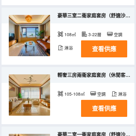
豪華三室二衞家庭套房（舒適沙發客廳+休閒陽台）
108㎡
3-22層
空調
查看供應
淋浴
輕奢三房兩衞家庭套房（休閒客廳+陽台）
105-108㎡
空調
淋浴
查看供應
豪華二室一衞家庭套房（舒適沙發客廳+休閒陽台）