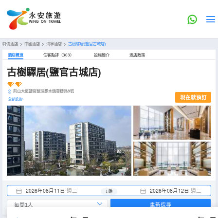
特價酒店
>
中國酒店
>
海寧酒店
>
古樹驛居(鹽官古城店)
酒店概览
住客點評（303）
設施簡介
酒店政策
古樹驛居(鹽官古城店)
荊山大道鹽官鎮理想水鎮雲棲路8號
現在就預訂
全部設施>
2026年08月11日
週二
2026年08月12日
週三
1 晚
重新搜尋