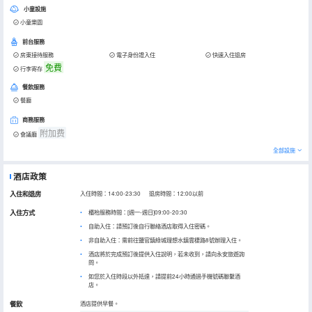
小童設施
小童樂園
前台服務
房東接待服務
電子身份證入住
快速入住退房
免費
行李寄存
餐飲服務
餐廳
商務服務
附加费
會議廳
全部設施
酒店政策
入住和退房
入住時間：14:00-23:30 退房時間：12:00以前
入住方式
櫃枱服務時間：[週一-週日]09:00-20:30
自助入住：請預訂後自行聯絡酒店取得入住密碼。
非自助入住：需前往鹽官鎮綠城理想水鎮雲棲路8號辦理入住。
酒店將於完成預訂後提供入住說明，若未收到，請向永安旅遊詢
問。
如您於入住時段以外抵達，請提前24小時通過手機號碼聯繫酒
店。
餐飲
酒店提供早餐。