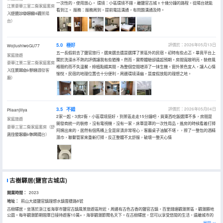
一次性的，使用放心。 環境：小區環境不錯，離鹽官古城🚶十幾分鐘的路程，從陽台就能
江景豪華三室二衞家庭套房
看到江。 服務：服務周到，提前電話溝通，有問題溝通及時。
（舒適沙發客廳+觀景陽
入住於2026年05月
台）
5.0
極好
評價於：2026年05月13日
WojiushiwoGU77
五一長假前去了鹽官旅行，選來選去還是選擇了景區外的民宿。初時有些忐忑，畢竟平台上
家庭旅遊
關於洗澡水不熱的評價讓我有些猶豫。然而，實際體驗卻遠超預期。房間寬敞明亮，裝修風
豪華江景二室二衞家庭套房
格簡約而不失温馨，綠植點綴其間，為整個空間增添了一抹生機。窗外景色宜人，讓人心情
（江景陽台+舒適沙發客
入住於2026年04月
愉悅。民宿的地理位置也十分便利，周邊環境清幽，是度假放鬆的理想之地。
廳）
3.5
不錯
評價於：2026年05月04日
Pilaanjiliya
2家一起，3房2衞，小區環境挺好，到景區走走15分鐘吧，買東西吃飯選擇不多，房間是
家庭旅遊
開發商統一的裝修，沒有電視機，沒有一家，床單是罩的一次性用品，進房的時候看着打掃
豪華三室二衞家庭套房（舒
阿姨出來的，居然有個馬桶上全是尿漬非常噁心，客廳桌子油膩不堪，，擦了一整包的酒精
適沙發客廳+休閑陽台）
入住於2026年05月
濕巾，聯繫管家來重新打掃，反正整體不太舒服，破壞一整天心情
古樹驛居(鹽官古城店)
開業時間：
2023
地址：
荊山大道鹽官鎮理想水鎮雲棲路8號
古樹驛居，坐落於浙江省海寧市鹽官古鎮風景旅遊區附近，周邊有古色古香的鹽官古鎮，百里錢塘觀潮景區，觀潮勝地
公園。每年觀潮節期間單日接待遊客10萬+，海寧觀潮節聞名天下。在古樹驛居，您可以享受悠閒的生活，遠離城市的
喧囂，在這裏偷得浮生半日閒！同時，在江景陽台即可觀潮，感受潮水的波瀾壯闊。遇一座城，戀一處家，賞一方景。
展開