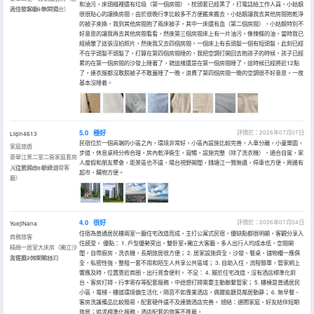
和油污，床頭縫裡還有垃圾（第一個房間），枕頭套已經黑了，打電話給工作人員，小姑娘
適沙發客廳+休閑陽台）
入住於2026年07月
很很貼心的讓換房間，由於很晚行李比較多不方便搬來搬去，小姑娘讓我去其他房間抱乾淨
的被子來換，我到其他房間抱了兩床被子，其中一床還有血（第二個房間），小姑娘特別不
好意思的讓我再去其他房間看看，然後第三個房間床上有一片油污，像辣條的油，當時我已
經繞暈了這張沒拍照片，然後我又去四個房間，一個床上有長頭髮一個有短頭髮，此刻已經
不在乎頭髮不頭髮了，打算在第四個房間睡的，我把空調打開回去抱孩子的時候，孩子已經
累的在第一個房間的沙發上睡著了，就這樣還是在第一個房間睡了，這時候已經將近12點
了，連衣服都沒敢脱被子不敢蓋睡了一晚。浪費了第四個房間一晚的空調很不好意思。一夜
基本沒睡着。
5.0
極好
評價於：2026年07月07日
Liqin4613
民宿位於一個高端的小區之內，環境非常好，小區內設施比較完善，人車分離，小童樂園，
家庭旅遊
步道，休息桌椅分佈合理。房內乾淨衞生，寬暢，設施完整（除了洗衣機），適合自駕，家
豪華江景二室二衞家庭套房
人度假和朋友聚會，距景區也不遠，陽台視野開闊，錢塘江一覽無遺，停車也方便。周邊有
（江景陽台+舒適沙發客
入住於2026年07月
超市，購物方便。
廳）
4.0
很好
評價於：2026年07月04日
YuejiNana
住宿為普通居民樓兩室一廳住宅改造而成，主打公寓式民宿，優缺點都很明顯，客觀分享入
商務旅客
住感受。 優點： 1. 戶型優勢突出，雙卧室+獨立大客廳，多人出行人均成本低，空間開
精緻一居室大床房（獨立沙
闊，自帶廚房、洗衣機，長期旅居很方便； 2. 居家設施齊全，沙發、餐桌、儲物櫃一應俱
發客廳+休閑陽台）
入住於2026年05月
全，私密性強，整租一套不用和陌生人共享公共區域； 3. 自助入住，流程簡單，管家網上
響應及時，位置靠近商圈，出行覓食便利。 不足： 4. 屬於住宅改造，沒有酒店標準化前
台、客房打掃、行李寄存等配套服務，中途想打掃需要主動聯繫管家； 5. 樓棟是普通居民
小區，電梯、樓道環境偏生活化，隔音不如專業酒店，偶爾能聽見鄰居動靜； 6. 無早餐、
客房洗護備品比較簡易，配套硬件遠不及連鎖酒店完善。 總結：適閤家庭、好友結伴短期
旅居；追求標準化服務、酒店配套的旅客不推薦。