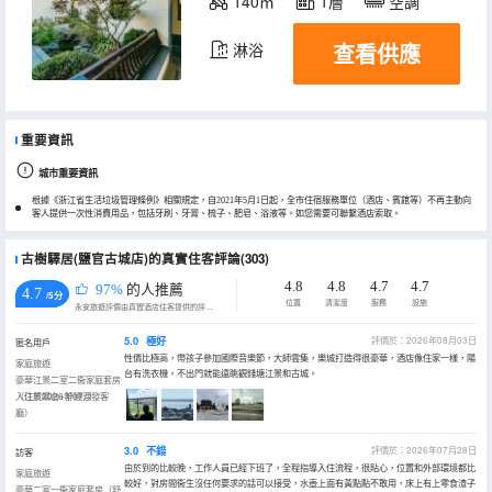
140㎡
1層
空調
查看供應
淋浴
重要資訊
城市重要資訊
根據《浙江省生活垃圾管理條例》相關規定，自2021年5月1日起，全市住宿服務單位（酒店、賓館等）不再主動向
客人提供一次性消費用品，包括牙刷、牙膏、梳子、肥皂、浴液等。如您需要可聯繫酒店索取。
古樹驛居(鹽官古城店)的真實住客評論(303)
4.8
4.8
4.7
4.7
97%
的人推薦
4.7
/5分
位置
清潔度
服務
設施
永安旅遊評價由真實酒店住客提供的評價。
5.0
極好
評價於：2026年08月03日
匿名用戶
性價比極高，帶孩子參加國際音樂節，大師雲集，樂城打造得很豪華，酒店像住家一樣，陽
家庭旅遊
台有洗衣機，不出門就能遠眺觀錢塘江景和古城。
豪華江景二室二衞家庭套房
（江景陽台+舒適沙發客
入住於2026年07月
廳）
3.0
不錯
評價於：2026年07月28日
訪客
由於到的比較晚，工作人員已經下班了，全程指導入住流程，很貼心，位置和外部環境都比
家庭旅遊
較好，對房間衞生沒任何要求的話可以接受，水壺上面有黃點點不敢用，床上有上零食渣子
豪華二室一衞家庭套房（舒