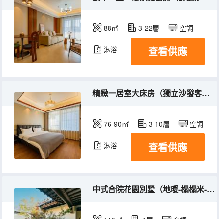
88㎡
3-22層
空調
查看供應
淋浴
精緻一居室大床房（獨立沙發客廳+休閒陽台）
76-90㎡
3-10層
空調
查看供應
淋浴
中式合院花園別墅（地暖-榻榻米-廚房冰箱）聚會會所