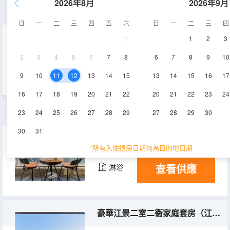
2026年8月
2026年9月
高級二室一衞家庭套房（客廳+陽台）
日
一
二
三
四
五
六
日
一
二
三
四
1
1
2
3
76㎡
5-11層
空調
2
3
4
5
6
7
8
6
7
8
9
10
查看供應
淋浴
9
10
11
12
13
14
15
13
14
15
16
17
16
17
18
19
20
21
22
20
21
22
23
24
豪華江景二室一衞家庭套房（一線江景陽台+大客廳）
23
24
25
26
27
28
29
27
28
29
30
30
31
93㎡
9-24層
空調
*所有入住退房日期均為目的地日期
查看供應
淋浴
豪華江景二室二衞家庭套房（江景陽台+舒適沙發客廳）