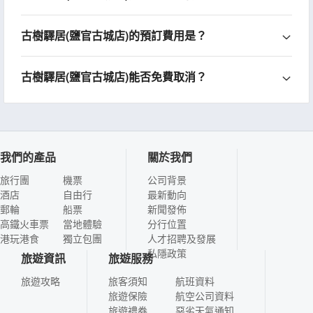
古樹驛居(鹽官古城店)的預訂費用是？
古樹驛居(鹽官古城店)能否免費取消？
我們的產品
關於我們
旅行團
機票
公司背景
酒店
自由行
最新動向
郵輪
船票
新聞發佈
高鐵火車票
當地體驗
分行位置
港玩港食
獨立包團
人才招聘及發展
私隱政策
旅遊資訊
旅遊服務
旅遊攻略
旅客須知
航班資料
旅遊保險
航空公司資料
旅遊禮券
惡劣天氣通知