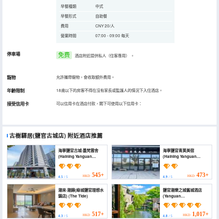
早餐種類
中式
早餐形式
自助餐
費用
CNY 20/人
營業時間
07:00 - 09:00 每天
停車場
免费
酒店附近提供私人（住客專用）
。
寵物
允許攜帶寵物，會收取額外費用。
年齡限制
18歲以下的房客不得在沒有家長或監護人的情況下入住酒店。
接受信用卡
可以信用卡在酒店付款，閣下可使用以下信用卡：
古樹驛居(鹽官古城店)
附近酒店推薦
海寧鹽官古城·墨梵雲舍
海寧鹽官青莫美宿
(Haining Yanguan
(Haining Yanguan
Ancient City · Mofan
Qingmo Boutique Stay)
Yun She)
545+
473+
HKD
HKD
4.5
/ 5
4.9
/ 5
潮來·潮歸(綠城鹽官理想水
鹽官潮樂之城舊城酒店
鎮店) (The Tide)
(Yanguan
Chaolezhicheng Old
Town Hotel)
517+
1,017+
HKD
HKD
4.3
/ 5
4.8
/ 5