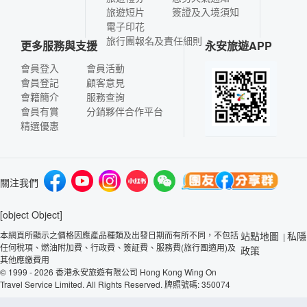
旅遊短片
簽證及入境須知
電子印花
旅行團報名及責任細則
更多服務與支援
永安旅遊APP
會員登入
會員活動
會員登記
顧客意見
會籍簡介
服務查詢
會員有賞
分銷夥伴合作平台
精選優惠
關注我們
[object Object]
本網頁所顯示之價格因應產品種類及出發日期而有所不同，不包括
站點地圖
私隱
|
任何稅項、燃油附加費、行政費、簽証費、服務費(旅行團適用)及
政策
其他應繳費用
© 1999 - 2026 香港永安旅遊有限公司 Hong Kong Wing On
Travel Service Limited. All Rights Reserved. 牌照號碼: 350074