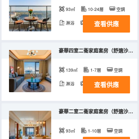
93㎡
10-24層
空調
查看供應
淋浴
電視機
豪華四室二衞家庭套房（舒適沙發客廳+寬景陽台）
139㎡
1-7層
空調
查看供應
淋浴
電視機
豪華二室二衞家庭套房（舒適沙發客廳+休閒陽台）
93㎡
1-10層
空調