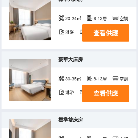
20-24㎡
8-13層
空調
查看供應
淋浴
電視機
冰箱
豪華大床房
30-35㎡
8-13層
空調
查看供應
淋浴
電視機
標準雙床房