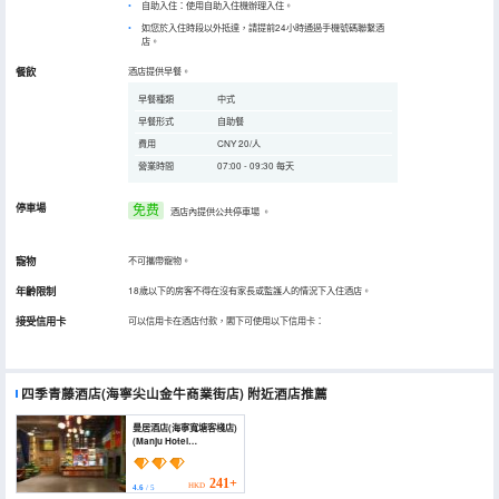
自助入住：使用自助入住機辦理入住。
如您於入住時段以外抵達，請提前24小時通過手機號碼聯繫酒
店。
餐飲
酒店提供早餐。
早餐種類
中式
早餐形式
自助餐
費用
CNY 20/人
營業時間
07:00 - 09:30 每天
停車場
免费
酒店內提供公共停車場
。
寵物
不可攜帶寵物。
年齡限制
18歲以下的房客不得在沒有家長或監護人的情況下入住酒店。
接受信用卡
可以信用卡在酒店付款，閣下可使用以下信用卡：
四季青藤酒店(海寧尖山金牛商業街店)
附近酒店推薦
曼居酒店(海寧寬塘客棧店)
(Manju Hotel
(Kuantang))
241+
HKD
4.6
/ 5