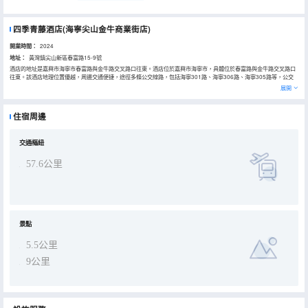
四季青藤酒店(海寧尖山金牛商業街店)
開業時間：
2024
地址：
黃灣鎮尖山新區春富路15-9號
酒店的地址是嘉興市海寧市春富路與金牛路交叉路口往東。‌酒店位於嘉興市海寧市，‌具體位於春富路與金牛路交叉路口
往東。‌該酒店地理位置優越，‌周邊交通便捷，‌途徑多條公交線路，‌包括海寧301路、‌海寧306路、‌海寧305路等，‌公交
站有高點一號站、‌潮湧橋、‌高點九號站。‌此外，‌酒店靠近美駒路、‌潮湧橋、‌永盛路、‌永豐路，‌為旅客提供了便利的出行
展開
條件。‌
住宿周邊
交通樞紐
57.6公里
景點
5.5公里
9公里