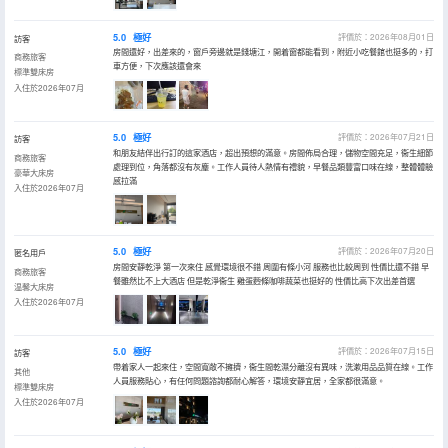
5.0
極好
評價於：2026年08月01日
訪客
房間還好，出差來的，窗戶旁邊就是錢塘江，開着窗都能看到，附近小吃餐館也挺多的，打
商務旅客
車方便，下次應該還會來
標準雙床房
入住於2026年07月
5.0
極好
評價於：2026年07月21日
訪客
和朋友結伴出行訂的這家酒店，超出預想的滿意。房間佈局合理，儲物空間充足，衞生細節
商務旅客
處理到位，角落都沒有灰塵。工作人員待人熱情有禮貌，早餐品類豐富口味在線，整體體驗
豪華大床房
感拉滿
入住於2026年07月
5.0
極好
評價於：2026年07月20日
匿名用戶
房間安靜乾淨 第一次來住 感覺環境很不錯 周圍有條小河 服務也比較周到 性價比還不錯 早
商務旅客
餐雖然比不上大酒店 但是乾淨衞生 雞蛋麪條咖啡蔬菜也挺好的 性價比高下次出差首選
温馨大床房
入住於2026年07月
5.0
極好
評價於：2026年07月15日
訪客
帶着家人一起來住，空間寬敞不擁擠，衞生間乾濕分離沒有異味，洗漱用品品質在線。工作
其他
人員服務貼心，有任何問題諮詢都耐心解答，環境安靜宜居，全家都很滿意。
標準雙床房
入住於2026年07月