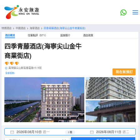
特價酒店
>
中國酒店
>
海寧酒店
>
四季青藤酒店(海寧尖山金牛商業街店)
酒店概览
住客點評（571）
設施簡介
酒店政策
四季青藤酒店(海寧尖山金牛
商業街店)
黃灣鎮尖山新區春富路15-9號
現在就預訂
全部設施>
2026年08月10日
週一
2026年08月11日
週二
1 晚