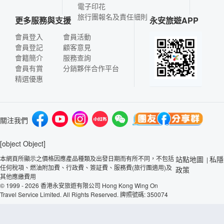
電子印花
旅行團報名及責任細則
更多服務與支援
永安旅遊APP
會員登入
會員活動
會員登記
顧客意見
會籍簡介
服務查詢
會員有賞
分銷夥伴合作平台
精選優惠
關注我們
[object Object]
本網頁所顯示之價格因應產品種類及出發日期而有所不同，不包括
站點地圖
私隱
|
任何稅項、燃油附加費、行政費、簽証費、服務費(旅行團適用)及
政策
其他應繳費用
© 1999 - 2026 香港永安旅遊有限公司 Hong Kong Wing On
Travel Service Limited. All Rights Reserved. 牌照號碼: 350074