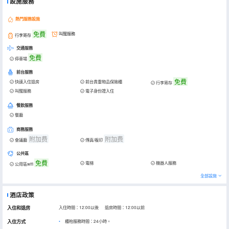
設施服務
熱門服務設施
免費
叫醒服務
行李寄存
交通服務
免費
停車場
前台服務
免費
快速入住退房
前台貴重物品保險櫃
行李寄存
叫醒服務
電子身份證入住
餐飲服務
餐廳
商務服務
附加费
附加费
會議廳
傳真/複印
公共區
免費
電梯
機器人服務
公用區wifi
全部設施
酒店政策
入住和退房
入住時間：12:00以後 退房時間：12:00以前
入住方式
櫃枱服務時間：24小時。