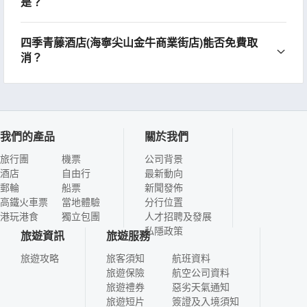
是？
四季青藤酒店(海寧尖山金牛商業街店)能否免費取
消？
我們的產品
關於我們
旅行團
機票
公司背景
酒店
自由行
最新動向
郵輪
船票
新聞發佈
高鐵火車票
當地體驗
分行位置
港玩港食
獨立包團
人才招聘及發展
私隱政策
旅遊資訊
旅遊服務
旅遊攻略
旅客須知
航班資料
旅遊保險
航空公司資料
旅遊禮券
惡劣天氣通知
旅遊短片
簽證及入境須知