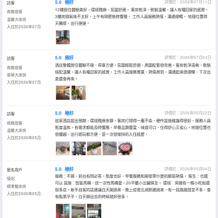
5.0
極好
評價於：2026年07月11日
訪客
12樓居住體驗美好，環境雅緻，氛圍舒適。 客房乾淨，軟裝温馨，讓人有種回家的感覺。
商務旅客
3樓房間氣味不太好，上午有隔壁裝修響聲。 工作人員服務熱情，溝通順暢。 地理位置得
温馨大床房
天獨厚，出行便捷。
入住於2026年07月
5.0
極好
評價於：2026年07月03日
訪客
酒店整體居住體驗不錯，停車方便，氛圍輕鬆舒適，周圍配套很完善。客房乾淨清爽，軟裝
商務旅客
搭配温馨，讓人有種回家的感覺。工作人員服務專業，熱情周到，溝通起來很順暢，下次出
豪華大床房
差還會再來。
入住於2026年07月
5.0
極好
評價於：2026年05月22日
訪客
這家酒店超出預期，環境雅緻安靜。客房打掃得一塵不染，硬件設施維護得很好。服務人員
商務旅客
態度温和，有需求都能及時響應。早餐品類豐富、味道可口，住得舒心又省心。地理位置也
温馨大床房
很優越，出行遊玩都方便，是一次很愉快的入住經歷。
入住於2026年05月
5.0
極好
評價於：2026年05月04日
匿名用戶
服務：不錯。前台有問必答，態度也好，早餐服務和開發票什麼的都挺熱情。 衞生：也還
情侶
可以 設施：智能馬桶，送一次性馬桶墊。20平雖小五臟俱全。 環境：旁邊有一條小吃街還
標準雙床房
挺多店。新手自駕的話建議白天開過來，晚上從南北湖那邊過來，有一段路路燈並不多，會
入住於2026年05月
有點黑乎乎。白天開出去的時候就好很多。