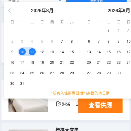
重新搜尋
2026年8月
2026年9月
尊享棋牌房
日
一
二
三
四
五
六
日
一
二
三
四
1
1
2
3
45㎡
空調
淋浴
2
3
4
5
6
7
8
6
7
8
9
10
查看供應
電視機
9
10
11
12
13
14
15
13
14
15
16
17
16
17
18
19
20
21
22
20
21
22
23
24
温馨大床房
23
24
25
26
27
28
29
27
28
29
30
30
31
20㎡
3層
空調
*所有入住退房日期均為目的地日期
查看供應
淋浴
電視機
標準大床房