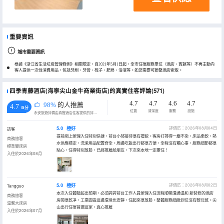
重要資訊
城市重要資訊
根據《浙江省生活垃圾管理條例》相關規定，自2021年5月1日起，全市住宿服務單位（酒店、賓館等）不再主動向
客人提供一次性消費用品，包括牙刷、牙膏、梳子、肥皂、浴液等。如您需要可聯繫酒店索取。
四季青藤酒店(海寧尖山金牛商業街店)的真實住客評論(571)
4.7
4.7
4.6
4.7
98%
的人推薦
4.7
/5分
位置
清潔度
服務
設施
永安旅遊評價由真實酒店住客提供的評價。
5.0
極好
評價於：2026年08月04日
訪客
提前網上辦理入住特別快捷，前台小郝接待很有禮貌。客房打掃得一塵不染，床品柔軟，熱
商務旅客
水供應穩定，洗漱用品配置齊全。周邊吃飯出行都很方便，全程沒有糟心事，服務細節都很
標準雙床房
貼心，住得特別放鬆，已經推薦給朋友，下次來本地一定覆住！
入住於2026年08月
5.0
極好
評價於：2026年08月02日
Tangguo
本次入住體驗超出預期，必須誇誇前台工作人員辦理入住流程順暢溝通温和 新裝修的酒店
商務旅客
房間很乾凈，工業園區這邊環境也安靜，住起來很放鬆。整體服務細緻到位沒有敷衍感。尖
温馨大床房
山出行住宿首選這家，真心推薦
入住於2026年07月