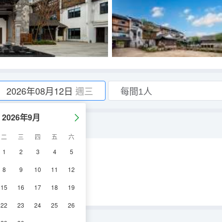
2026年08月12日
週三
2026年9月
|零壓睡眠
二
三
四
五
六
1
2
3
4
5
調
淋浴
電視機
8
9
10
11
12
15
16
17
18
19
22
23
24
25
26