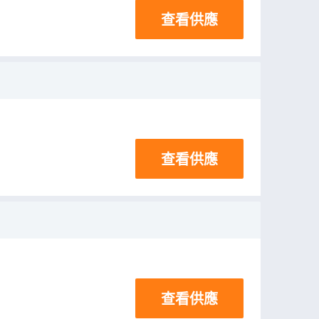
查看供應
查看供應
查看供應