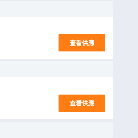
查看供應
查看供應