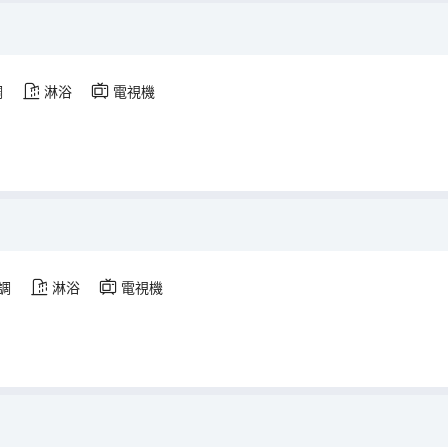
調
淋浴
電視機
調
淋浴
電視機