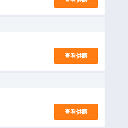
查看供應
查看供應