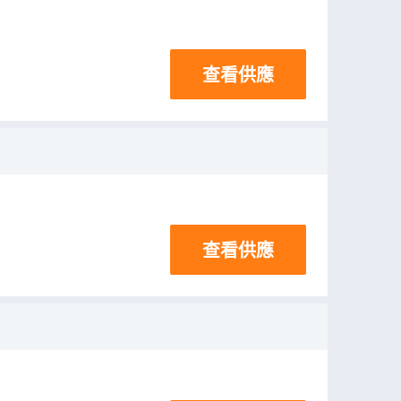
查看供應
查看供應