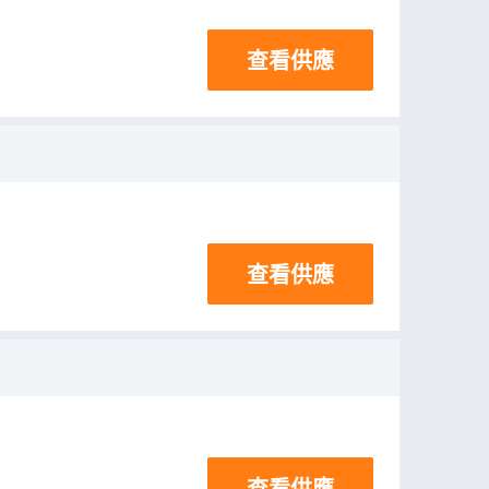
查看供應
查看供應
查看供應