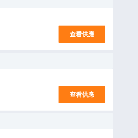
查看供應
查看供應