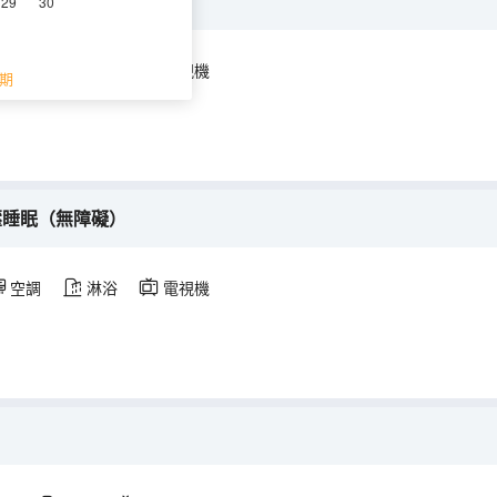
29
30
空調
淋浴
電視機
期
壓睡眠（無障礙）
空調
淋浴
電視機