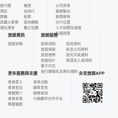
旅行團
機票
公司背景
酒店
自由行
最新動向
郵輪
船票
新聞發佈
高鐵火車票
當地體驗
分行位置
港玩港食
獨立包團
人才招聘及發展
私隱政策
旅遊資訊
旅遊服務
旅遊攻略
旅客須知
航班資料
旅遊保險
航空公司資料
旅遊禮券
惡劣天氣通知
旅遊短片
簽證及入境須知
電子印花
旅行團報名及責任細則
更多服務與支援
永安旅遊APP
會員登入
會員活動
會員登記
顧客意見
會籍簡介
服務查詢
會員有賞
分銷夥伴合作平台
精選優惠