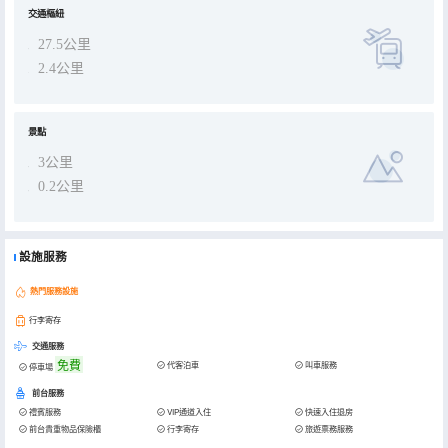
交通樞紐
27.5公里
2.4公里
景點
3公里
0.2公里
設施服務
熱門服務設施
行李寄存
交通服務
免費
代客泊車
叫車服務
停車場
前台服務
禮賓服務
VIP通道入住
快速入住退房
前台貴重物品保險櫃
行李寄存
旅遊票務服務