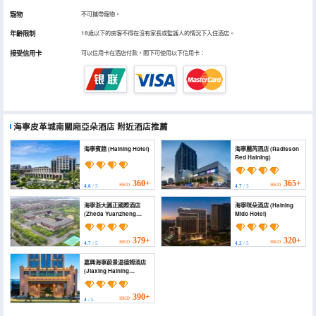
寵物
不可攜帶寵物。
年齡限制
18歲以下的房客不得在沒有家長或監護人的情況下入住酒店。
接受信用卡
可以信用卡在酒店付款，閣下可使用以下信用卡：
海寧皮革城南關廂亞朵酒店
附近酒店推薦
海寧賓館 (Haining Hotel)
海寧麗芮酒店 (Radisson
Red Haining)
360+
365+
HKD
HKD
4.6
/ 5
4.7
/ 5
海寧浙大圓正國際酒店
海寧咪朵酒店 (Haining
(Zheda Yuanzheng
Mido Hotel)
International Hotel)
379+
320+
HKD
HKD
4.7
/ 5
4.2
/ 5
嘉興海寧蔚景温德姆酒店
(Jiaxing Haining
Weijing Wyndham
Hotel)
390+
HKD
4
/ 5