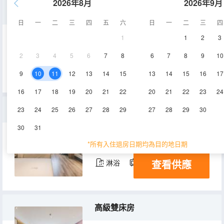
2026年8月
2026年9月
行政雙床房
日
一
二
三
四
五
六
日
一
二
三
四
1
1
2
3
35㎡
2-3層
空調
2
3
4
5
6
7
8
6
7
8
9
10
查看供應
淋浴
電視機
冰箱
9
10
11
12
13
14
15
13
14
15
16
17
16
17
18
19
20
21
22
20
21
22
23
24
雅緻雙床房
23
24
25
26
27
28
29
27
28
29
30
30
31
30㎡
1層
空調
*所有入住退房日期均為目的地日期
查看供應
淋浴
電視機
高級雙床房