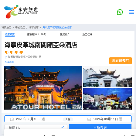
特價酒店
>
中國酒店
>
海寧酒店
>
海寧皮革城南關廂亞朵酒店
酒店概览
住客點評（1487）
設施簡介
酒店政策
海寧皮革城南關廂亞朵酒店
硤石街道海青橋社區會源街1號
現在就預訂
全部設施>
2026年08月10日
週一
2026年08月11日
週二
1 晚
重新搜尋