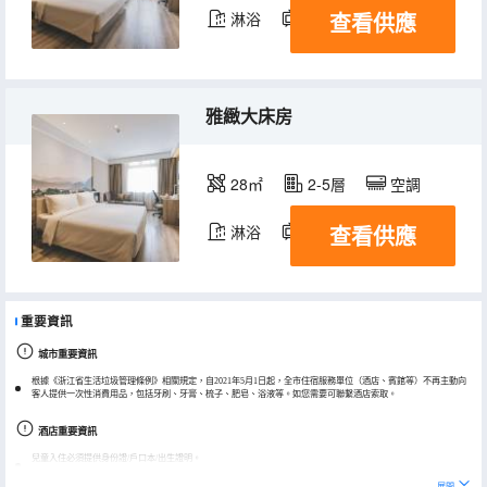
查看供應
淋浴
電視機
冰箱
雅緻大床房
28㎡
2-5層
空調
查看供應
淋浴
電視機
重要資訊
城市重要資訊
根據《浙江省生活垃圾管理條例》相關規定，自2021年5月1日起，全市住宿服務單位（酒店、賓館等）不再主動向
客人提供一次性消費用品，包括牙刷、牙膏、梳子、肥皂、浴液等。如您需要可聯繫酒店索取。
酒店重要資訊
兒童入住必須提供身份證/戶口本/出生證明。
展開