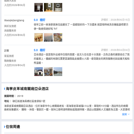
雅緻大床房
入住於2026年06月
5.0
極好
評價於：2026年06月15日
Xiaoqiejiangjiang
很早之前一來海寧就來住這邊兒了 一直都挺好的～下次還來 就是啥時候洗衣機能變得更方
與好友旅遊
便一點使用就好啦 TvT
高級雙床房
入住於2026年06月
5.0
極好
評價於：2026年04月04日
訪客
亞朵酒店一直是我外出城市住宿的首選，這次入住也是十分滿意，古色古香的建築長在了我
家庭旅遊
的審美上，優越的地理位置更是讓我能走進煙火人間，俊哥靚女的周到服務也如這春天般和
雅緻雙床房
煦温暖。
入住於2026年04月
海寧皮革城南關廂亞朵酒店
開業時間：
2019
地址：
硤石街道海青橋社區會源街1號
海寧皮革城南關廂亞朵酒店，位於海寧市中心南關廂老街，距海寧皮革城僅2.5公里，車程約10分鐘。酒店所在的南關
廂老街集觀光、 購物 、休閒、餐飲於一體，保持江南明清時期街道風貌特徵。酒店以閲讀和人文攝影為主題，大堂書吧
（竹居）提供超千冊書籍供賓客借閲，並將酒店所在周邊風景名勝完美融入於客房當中。酒店所有床品均採用國際品牌
展開
普蘭特定製床墊、記憶枕，裸棉系列，體研究所繫列洗護沐三件套，泉林本色捲紙，致力為賓客營造一個舒適、簡約、
樸實、靜謐的差旅體驗，100M高速光纖，全Wi-Fi覆蓋，酒店設有餐廳（相招），洗衣房（出塵），會議室（共語）為
您提供一個自在、放鬆的居住空間，是商務、旅遊出行的優質選擇。
住宿周邊