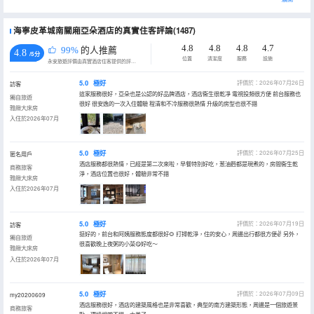
海寧皮革城南關廂亞朵酒店的真實住客評論(1487)
4.8
4.8
4.8
4.7
99%
的人推薦
4.8
/5分
位置
清潔度
服務
設施
永安旅遊評價由真實酒店住客提供的評價。
5.0
極好
評價於：2026年07月26日
訪客
這家服務很好，亞朵也是公認的好品牌酒店，酒店衞生很乾凈 電視投頻很方便 前台服務也
獨自旅遊
很好 很安逸的一次入住體驗 程清和不冷服務很熱情 升級的房型也很不錯
雅緻大床房
入住於2026年07月
5.0
極好
評價於：2026年07月25日
匿名用戶
酒店服務都很熱情，已經是第二次來啦，早餐特別好吃，葱油麪都是現煮的，房間衞生乾
商務旅客
淨，酒店位置也很好，體驗非常不錯
雅緻大床房
入住於2026年07月
5.0
極好
評價於：2026年07月19日
訪客
挺好的，前台和阿姨服務態度都很好🌻 打掃乾淨，住的安心，周邊出行都很方便✌️ 另外，
獨自旅遊
很喜歡晚上夜粥的小菜😋好吃～
雅緻大床房
入住於2026年07月
5.0
極好
評價於：2026年07月09日
my20200609
酒店服務很好，酒店的建築風格也是非常喜歡，典型的南方建築形態，周邊是一個旅遊景
商務旅客