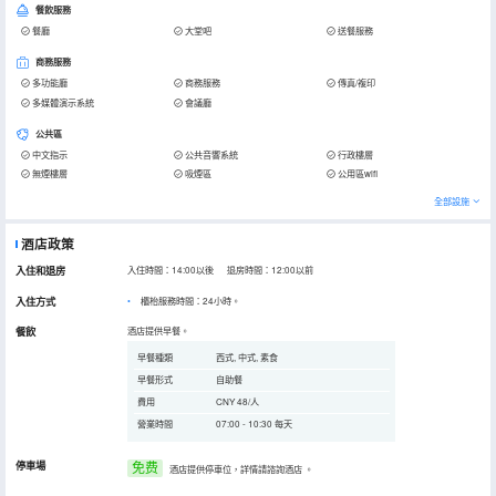
餐飲服務
餐廳
大堂吧
送餐服務
商務服務
多功能廳
商務服務
傳真/複印
多媒體演示系統
會議廳
公共區
中文指示
公共音響系統
行政樓層
無煙樓層
吸煙區
公用區wifi
全部設施
酒店政策
入住和退房
入住時間：14:00以後 退房時間：12:00以前
入住方式
櫃枱服務時間：24小時。
餐飲
酒店提供早餐。
早餐種類
西式, 中式, 素食
早餐形式
自助餐
費用
CNY 48/人
營業時間
07:00 - 10:30 每天
停車場
免费
酒店提供停車位，詳情請諮詢酒店
。