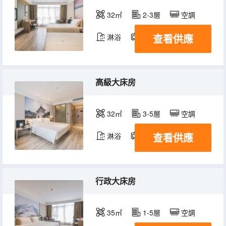
32㎡
2-3層
空調
查看供應
淋浴
電視機
高級大床房
32㎡
3-5層
空調
查看供應
淋浴
電視機
行政大床房
35㎡
1-5層
空調