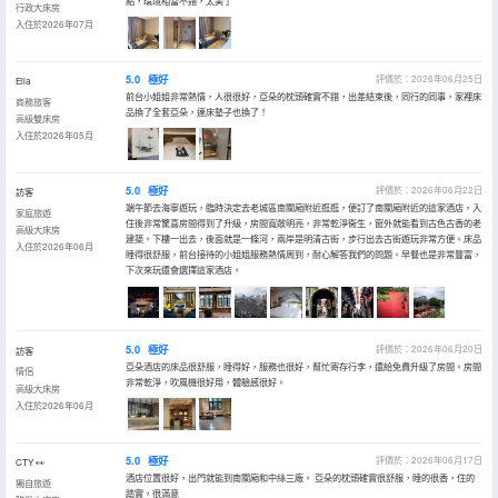
點，環境相當不錯，太美了
行政大床房
入住於2026年07月
5.0
極好
評價於：2026年06月25日
Ella
前台小姐姐非常熱情，人很很好，亞朵的枕頭確實不錯，出差結束後，同行的同事，家裡床
商務旅客
品換了全套亞朵，連床墊子也換了！
高級雙床房
入住於2026年05月
5.0
極好
評價於：2026年06月22日
訪客
端午節去海寧遊玩，臨時決定去老城區南關廂附近逛逛，便訂了南關廂附近的這家酒店，入
家庭旅遊
住後非常驚喜房間得到了升級，房間寬敞明亮，非常乾淨衞生，窗外就能看到古色古香的老
高級大床房
建築。下樓一出去，後面就是一條河，兩岸是明清古街，步行出去古街遊玩非常方便。床品
入住於2026年06月
睡得很舒服，前台接待的小姐姐服務熱情周到，耐心解答我們的問題。早餐也是非常豐富，
下次來玩還會選擇這家酒店。
5.0
極好
評價於：2026年06月20日
訪客
亞朵酒店的床品很舒服，睡得好，服務也很好，幫忙寄存行李，還給免費升級了房間。房間
情侶
非常乾淨，吹風機很好用，體驗感很好。
高級大床房
入住於2026年06月
5.0
極好
評價於：2026年06月17日
CTY 👀
酒店位置很好，出門就能到南關廂和中絲三廠。 亞朵的枕頭確實很舒服，睡的很香，住的
獨自旅遊
踏實，很滿意